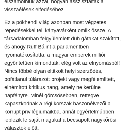
elszámolniuk azzal, hogyan asszisztáltak a
visszaélések elfedéséhez.
​Ez a pökhendi világ azonban most végzetes
repedésekkel teli kártyavárként omlik össze. A
társadalomban felgyülemlett düh gátakat szakított,
és ahogy Ruff Bálint a parlamentben
nyomatékosította, a magyar emberek milliói
egyöntetűen kimondták: elég volt az elnyomásból!
Nincs többé olyan eltitkolt helyi szerződés,
pofátlanul túlárazott projekt vagy megfélemlített,
elnémított kritikus hang, amely ne kerülne
napfényre. Minél görcsösebben, rettegve
kapaszkodnak a régi korszak haszonélvezői a
korrupt privilégiumaikba, annál egyértelműbben
leplezik le saját magukat a becsapott nagykőrösi
választók előtt.