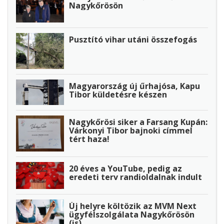
Nagykőrösön
Pusztító vihar utáni összefogás
Magyarország új űrhajósa, Kapu
Tibor küldetésre készen
Nagykőrösi siker a Farsang Kupán:
Várkonyi Tibor bajnoki címmel
tért haza!
20 éves a YouTube, pedig az
eredeti terv randioldalnak indult
Új helyre költözik az MVM Next
ügyfélszolgálata Nagykőrösön
(is)