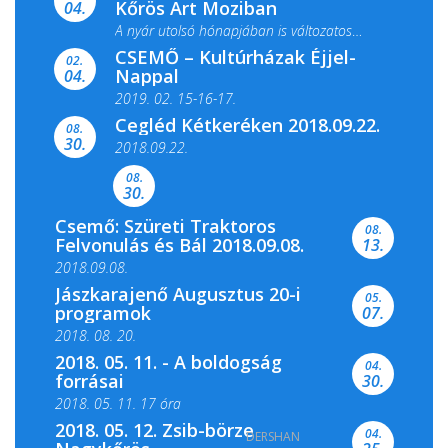
Kőrös Art Moziban
04.
A nyár utolsó hónapjában is változatos
CSEMŐ – Kultúrházak Éjjel-
filmkínálattal, családi...
02.
Nappal
04.
2019. 02. 15-16-17.
Cegléd Kétkeréken 2018.09.22.
08.
Színes és tartalmas programokkal várja a
30.
2018.09.22.
Csemői Községi Könyvtár és...
08.
30.
Csemő: Szüreti Traktoros
08.
Felvonulás és Bál 2018.09.08.
13.
2018.09.08.
Jászkarajenő Augusztus 20-i
05.
programok
07.
2018. 08. 20.
2018. 05. 11. - A boldogság
04.
forrásai
30.
2018. 05. 11. 17 óra
2018. 05. 12. Zsib-börze
04.
DERSHAN
2018. 05. 11. 19 óra