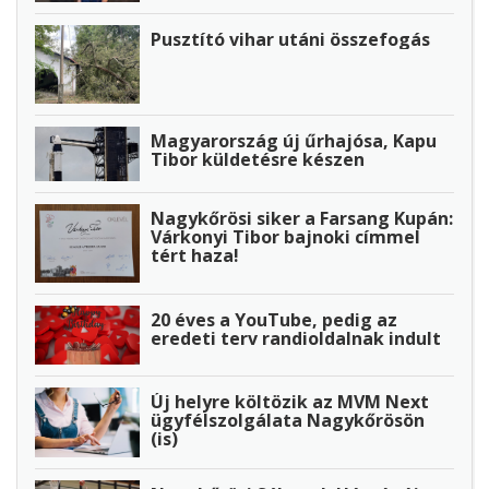
Pusztító vihar utáni összefogás
Magyarország új űrhajósa, Kapu
Tibor küldetésre készen
Nagykőrösi siker a Farsang Kupán:
Várkonyi Tibor bajnoki címmel
tért haza!
20 éves a YouTube, pedig az
eredeti terv randioldalnak indult
Új helyre költözik az MVM Next
ügyfélszolgálata Nagykőrösön
(is)