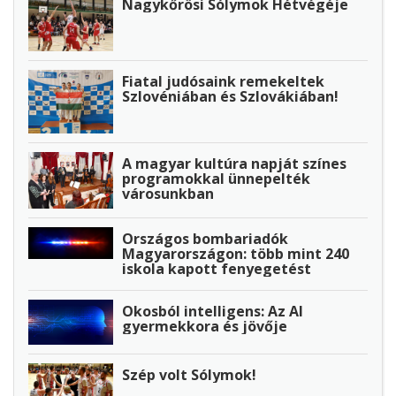
Nagykőrösi Sólymok Hétvégéje
Fiatal judósaink remekeltek
Szlovéniában és Szlovákiában!
A magyar kultúra napját színes
programokkal ünnepelték
városunkban
Országos bombariadók
Magyarországon: több mint 240
iskola kapott fenyegetést
Okosból intelligens: Az AI
gyermekkora és jövője
Szép volt Sólymok!