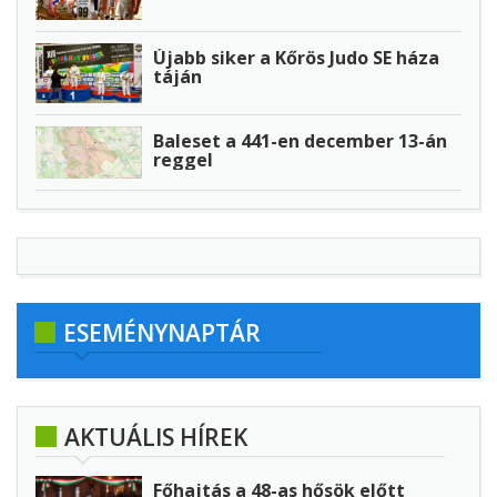
Újabb siker a Kőrös Judo SE háza
táján
Baleset a 441-en december 13-án
reggel
ESEMÉNYNAPTÁR
AKTUÁLIS HÍREK
Főhajtás a 48-as hősök előtt