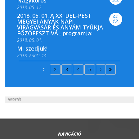
Nagykőrös
25.
2018. 05. 12.
2018. 05. 01. A XX. DÉL-PEST
04.
MEGYEI ANYÁK NAPI
12.
VIRÁGVÁSÁR ÉS ANYÁM TYÚKJA
FŐZŐFESZTIVÁL programja:
2018, 05. 01.
Mi szedjük!
2018. Április 14.
2018. Április 15.
1
2
3
4
5
2018. Április 22.
HÍRDETÉS
NAVIGÁCIÓ