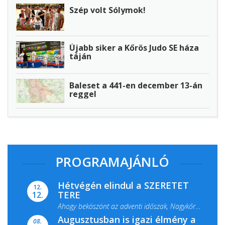
Szép volt Sólymok!
Újabb siker a Kőrös Judo SE háza
táján
Baleset a 441-en december 13-án
reggel
PROGRAMAJÁNLÓ
Hétvégén elindul a SZERETET
12.
TERE
12.
Ahogy beköszönt az adventi időszak, Nagykőrös
Augusztusban is igazi élmény a
ismét megtelik ünnepi fénnyel és közös...
08.