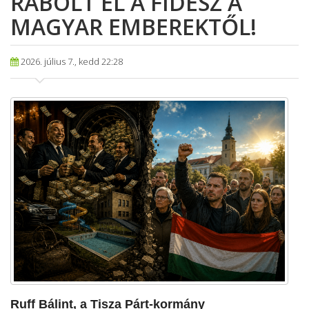
RABOLT EL A FIDESZ A
MAGYAR EMBEREKTŐL!
2026. július 7., kedd 22:28
​Ruff Bálint, a Tisza Párt-kormány