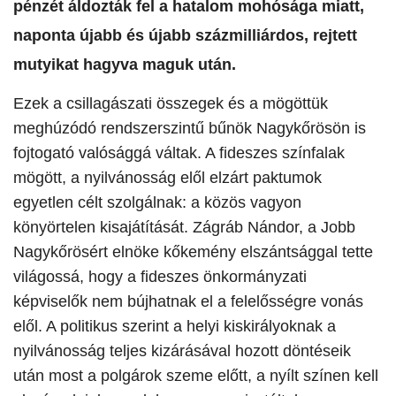
pénzét áldozták fel a hatalom mohósága miatt,
naponta újabb és újabb százmilliárdos, rejtett
mutyikat hagyva maguk után.
​Ezek a csillagászati összegek és a mögöttük
meghúzódó rendszerszintű bűnök Nagykőrösön is
fojtogató valósággá váltak. A fideszes színfalak
mögött, a nyilvánosság elől elzárt paktumok
egyetlen célt szolgálnak: a közös vagyon
könyörtelen kisajátítását. Zágráb Nándor, a Jobb
Nagykőrösért elnöke kőkemény elszántsággal tette
világossá, hogy a fideszes önkormányzati
képviselők nem bújhatnak el a felelősségre vonás
elől. A politikus szerint a helyi kiskirályoknak a
nyilvánosság teljes kizárásával hozott döntéseik
után most a polgárok szeme előtt, a nyílt színen kell