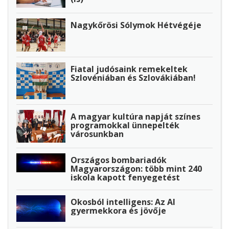
Nagykőrösi Sólymok Hétvégéje
Fiatal judósaink remekeltek
Szlovéniában és Szlovákiában!
A magyar kultúra napját színes
programokkal ünnepelték
városunkban
Országos bombariadók
Magyarországon: több mint 240
iskola kapott fenyegetést
Okosból intelligens: Az AI
gyermekkora és jövője