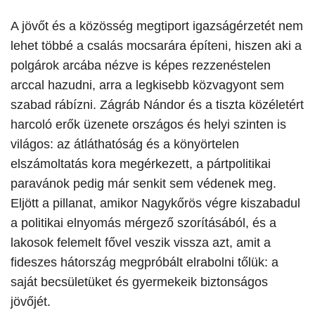
​A jövőt és a közösség megtiport igazságérzetét nem
lehet többé a csalás mocsarára építeni, hiszen aki a
polgárok arcába nézve is képes rezzenéstelen
arccal hazudni, arra a legkisebb közvagyont sem
szabad rábízni. Zágráb Nándor és a tiszta közéletért
harcoló erők üzenete országos és helyi szinten is
világos: az átláthatóság és a könyörtelen
elszámoltatás kora megérkezett, a pártpolitikai
paravánok pedig már senkit sem védenek meg.
Eljött a pillanat, amikor Nagykőrös végre kiszabadul
a politikai elnyomás mérgező szorításából, és a
lakosok felemelt fővel veszik vissza azt, amit a
fideszes hátország megpróbált elrabolni tőlük: a
saját becsületüket és gyermekeik biztonságos
jövőjét.