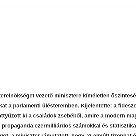
zterelnökséget vezető minisztere kíméletlen őszintes
at a parlamenti ülésteremben. Kijelentette: a fidesze
attyúzott ki a családok zsebéből, amire a modern ma
 propaganda ezermilliárdos számokkal és statisztika
got, a miniszter rámutatott, hogy az elmúlt tizenhat é