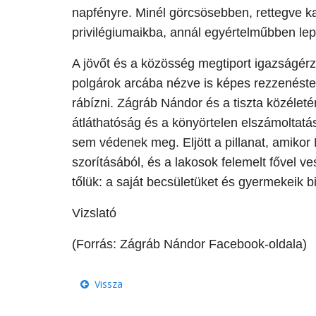
napfényre. Minél görcsösebben, rettegve k
privilégiumaikba, annál egyértelműbben lepl
​A jövőt és a közösség megtiport igazságérz
polgárok arcába nézve is képes rezzenéste
rábízni. Zágráb Nándor és a tiszta közéletér
átláthatóság és a könyörtelen elszámoltatás
sem védenek meg. Eljött a pillanat, amikor
szorításából, és a lakosok felemelt fővel ve
tőlük: a saját becsületüket és gyermekeik b
Vizslató
(Forrás: Zágráb Nándor Facebook-oldala)
Vissza