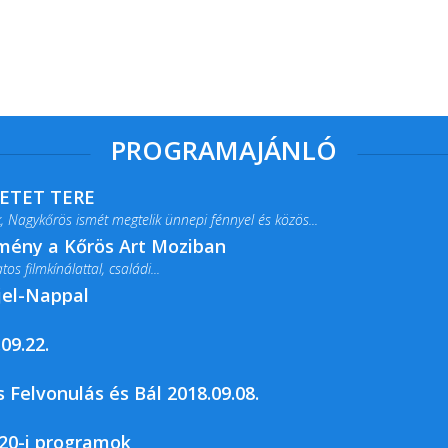
PROGRAMAJÁNLÓ
RETET TERE
 Nagykőrös ismét megtelik ünnepi fénnyel és közös...
lmény a Kőrös Art Moziban
s filmkínálattal, családi...
jel-Nappal
09.22.
rja a Csemői Községi Könyvtár és...
 Felvonulás és Bál 2018.09.08.
20-i programok