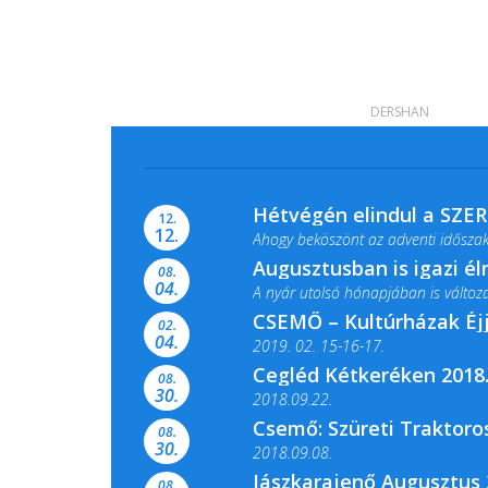
DERSHAN
Hétvégén elindul a SZE
12.
12.
Ahogy beköszönt az adventi időszak,
Augusztusban is igazi é
08.
04.
A nyár utolsó hónapjában is változato
CSEMŐ – Kultúrházak Éj
02.
04.
2019. 02. 15-16-17.
Cegléd Kétkeréken 2018.
08.
Színes és tartalmas programokkal vá
30.
2018.09.22.
Csemő: Szüreti Traktoros
08.
30.
2018.09.08.
Jászkarajenő Augusztus 
08.