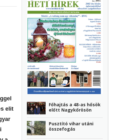
éggel
Főhajtás a 48-as hősök
s elit
előtt Nagykőrösön
gyar
Pusztító vihar utáni
összefogás
i
v a