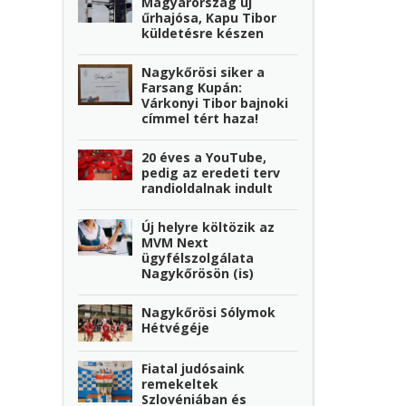
Magyarország új
űrhajósa, Kapu Tibor
küldetésre készen
Nagykőrösi siker a
Farsang Kupán:
Várkonyi Tibor bajnoki
címmel tért haza!
20 éves a YouTube,
pedig az eredeti terv
randioldalnak indult
Új helyre költözik az
MVM Next
ügyfélszolgálata
Nagykőrösön (is)
Nagykőrösi Sólymok
Hétvégéje
Fiatal judósaink
remekeltek
Szlovéniában és