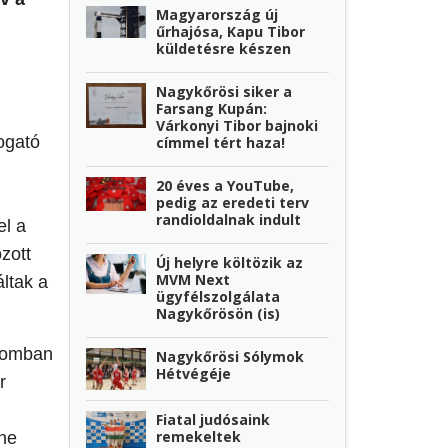
Magyarország új
űrhajósa, Kapu Tibor
küldetésre készen
Nagykőrösi siker a
Farsang Kupán:
Várkonyi Tibor bajnoki
ogató
címmel tért haza!
20 éves a YouTube,
pedig az eredeti terv
randioldalnak indult
el a
ozott
Új helyre költözik az
MVM Next
áltak a
ügyfélszolgálata
Nagykőrösön (is)
alomban
Nagykőrösi Sólymok
Hétvégéje
r
Fiatal judósaink
remekeltek
lne