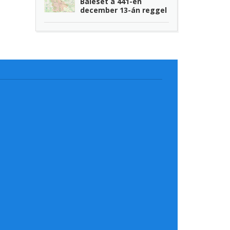
Baleset a 441-en
december 13-án reggel