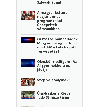
Szlovákiában!
A magyar kultúra
napját színes
programokkal
ünnepelték
városunkban
Országos bombariadók
Magyarországon: több
mint 240 iskola kapott
fenyegetést
Okosból intelligens: Az
AI gyermekkora és
jövője
Szép volt Sólymok!
Újabb siker a Kőrös
Judo SE háza táján