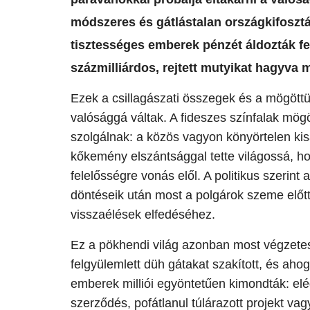
módszeres és gátlástalan országkifosztá
tisztességes emberek pénzét áldozták f
százmilliárdos, rejtett mutyikat hagyva 
​Ezek a csillagászati összegek és a mögöt
valósággá váltak. A fideszes színfalak mögö
szolgálnak: a közös vagyon könyörtelen kis
kőkemény elszántsággal tette világossá, h
felelősségre vonás elől. A politikus szerint 
döntéseik után most a polgárok szeme előtt,
visszaélések elfedéséhez.
​Ez a pökhendi világ azonban most végzetes
felgyülemlett düh gátakat szakított, és ah
emberek milliói egyöntetűen kimondták: elég
szerződés, pofátlanul túlárazott projekt vag