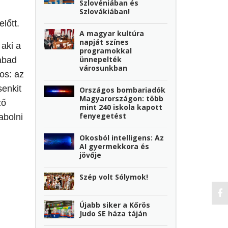
Szlovéniában és
Szlovákiában!
lőtt.
A magyar kultúra
napját színes
 aki a
programokkal
ünnepelték
abad
városunkban
os: az
senkit
Országos bombariadók
Magyarországon: több
ző
mint 240 iskola kapott
fenyegetést
abolni
Okosból intelligens: Az
AI gyermekkora és
jövője
Szép volt Sólymok!
Újabb siker a Kőrös
Judo SE háza táján