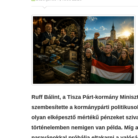
​Ruff Bálint, a Tisza Párt-kormány Minis
szembesítette a kormánypárti politikusok
olyan elképesztő mértékű pénzeket sziv
történelemben nemigen van példa. Míg a
paravánokkal próbálja eltakarni a valósá