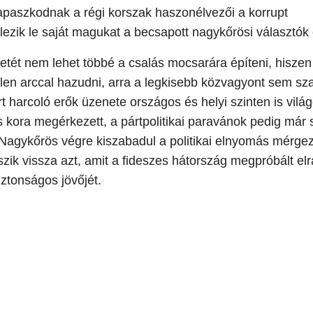
apaszkodnak a régi korszak haszonélvezői a korrupt
ezik le saját magukat a becsapott nagykőrösi választók e
etét nem lehet többé a csalás mocsarára építeni, hiszen
len arccal hazudni, arra a legkisebb közvagyont sem sz
t harcoló erők üzenete országos és helyi szinten is világ
 kora megérkezett, a pártpolitikai paravánok pedig már 
 Nagykőrös végre kiszabadul a politikai elnyomás mérge
szik vissza azt, amit a fideszes hátország megpróbált elr
iztonságos jövőjét.