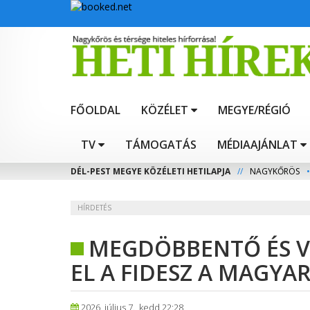
FŐOLDAL
KÖZÉLET
MEGYE/RÉGIÓ
TV
TÁMOGATÁS
MÉDIAAJÁNLAT
DÉL-PEST MEGYE KÖZÉLETI HETILAPJA
//
NAGYKŐRÖS
•
HÍRDETÉS
MEGDÖBBENTŐ ÉS V
EL A FIDESZ A MAGYA
2026. július 7., kedd 22:28