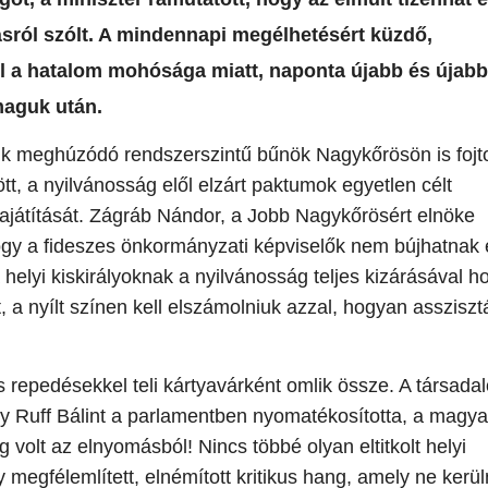
sról szólt. A mindennapi megélhetésért küzdő,
el a hatalom mohósága miatt, naponta újabb és újabb
maguk után.
tük meghúzódó rendszerszintű bűnök Nagykőrösön is fojt
tt, a nyilvánosság elől elzárt paktumok egyetlen célt
ajátítását. Zágráb Nándor, a Jobb Nagykőrösért elnöke
ogy a fideszes önkormányzati képviselők nem bújhatnak 
a helyi kiskirályoknak a nyilvánosság teljes kizárásával h
 a nyílt színen kell elszámolniuk azzal, hogyan assziszt
 repedésekkel teli kártyavárként omlik össze. A társad
ogy Ruff Bálint a parlamentben nyomatékosította, a magya
 volt az elnyomásból! Nincs többé olyan eltitkolt helyi
y megfélemlített, elnémított kritikus hang, amely ne kerü