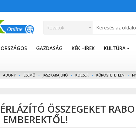
ORSZÁGOS
GAZDASÁG
KÉK HÍREK
KULTÚRA
ABONY
•
CSEMŐ
•
JÁSZKARAJENŐ
•
KOCSÉR
•
KŐRÖSTETÉTLEN
•
N
ÉRLÁZÍTÓ ÖSSZEGEKET RABO
R EMBEREKTŐL!