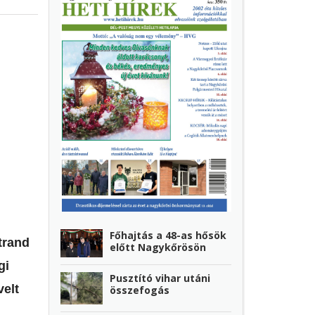
Főhajtás a 48-as hősök
trand
előtt Nagykőrösön
gi
Pusztító vihar utáni
velt
összefogás