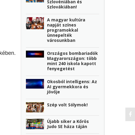
Szlovéniában és
Szlovákiában!
A magyar kultúra
napját színes
programokkal
ünnepelték
városunkban
ekében.
Országos bombariadók
Magyarországon: több
mint 240 iskola kapott
fenyegetést
Okosból intelligens: Az
AI gyermekkora és
jövője
Szép volt Sólymok!
Újabb siker a Kőrös
Judo SE háza táján