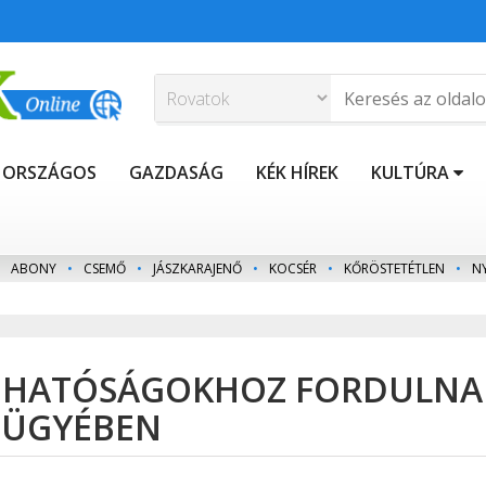
ORSZÁGOS
GAZDASÁG
KÉK HÍREK
KULTÚRA
ABONY
•
CSEMŐ
•
JÁSZKARAJENŐ
•
KOCSÉR
•
KŐRÖSTETÉTLEN
•
N
 HATÓSÁGOKHOZ FORDULNA
 ÜGYÉBEN