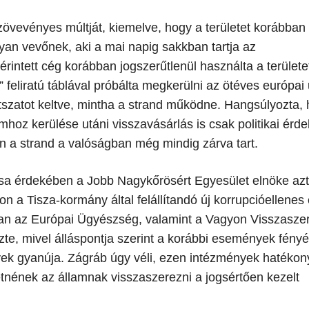
zövevényes múltját, kiemelve, hogy a területet korábban
olyan vevőnek, aki a mai napig sakkban tartja az
intett cég korábban jogszerűtlenül használta a területe
 feliratú táblával próbálta megkerülni az ötéves európai
átszatot keltve, mintha a strand működne. Hangsúlyozta,
amhoz kerülése utáni visszavásárlás is csak politikai érd
n a strand a valóságban még mindig zárva tart.
ása érdekében a Jobb Nagykőrösért Egyesület elnöke azt
jon a Tisza-kormány által felállítandó új korrupcióellenes
an az Európai Ügyészség, valamint a Vagyon Visszaszer
e, mivel álláspontja szerint a korábbi események fény
ek gyanúja. Zágráb úgy véli, ezen intézmények hatéko
tnének az államnak visszaszerezni a jogsértően kezelt