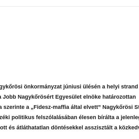
nagykőrösi önkormányzat júniusi ülésén a helyi strand
a Jobb Nagykőrösért Egyesület elnöke határozottan
a szerinte a „Fidesz-maffia által elvett” Nagykőrösi S
éki politikus felszólalásában élesen bírálta a jelenle
ott és átláthatatlan döntésekkel asszisztált a közked