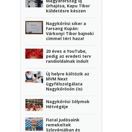
Magyarország új
űrhajósa, Kapu Tibor
küldetésre készen
Nagykőrösi siker a
Farsang Kupán:
Várkonyi Tibor bajnoki
címmel tért haza!
20 éves a YouTube,
pedig az eredeti terv
randioldalnak indult
Új helyre költözik az
MVM Next
ügyfélszolgálata
Nagykőrösön (is)
Nagykőrösi Sólymok
Hétvégéje
Fiatal judósaink
remekeltek
Szlovéniában és