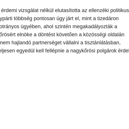
demi vizsgálat nélkül elutasította az ellenzéki politikus
párti többség pontosan úgy járt el, mint a tizedáron
 botrányos ügyében, ahol szintén megakadályozták a
őrösért elnöke a döntést követően a közösségi oldalán
n nem hajlandó partnerséget vállalni a tisztánlátásban,
ljesen egyedül kell fellépnie a nagykőrösi polgárok érd