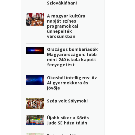
Szlovákiában!
A magyar kultúra
napját színes
programokkal
ünnepelték
városunkban
Országos bombariadók
Magyarországon: több
mint 240 iskola kapott
fenyegetést
Okosból intelligens: Az
AI gyermekkora és
jövője
Szép volt Sólymok!
Újabb siker a Kőrös
Judo SE háza táján