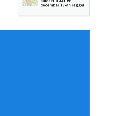
Baleset a 441-en
december 13-án reggel