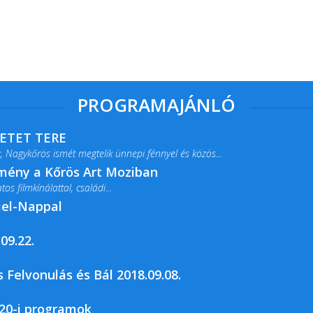
PROGRAMAJÁNLÓ
RETET TERE
 Nagykőrös ismét megtelik ünnepi fénnyel és közös...
lmény a Kőrös Art Moziban
s filmkínálattal, családi...
jel-Nappal
09.22.
rja a Csemői Községi Könyvtár és...
 Felvonulás és Bál 2018.09.08.
20-i programok