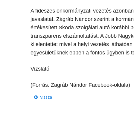
​A fideszes önkormányzati vezetés azonban ér
javaslatát. Zágráb Nándor szerint a kormány
értékesített Skoda szolgálati autó korábbi
transzparens elszámoltatást. A Jobb Nagyk
kijelentette: mivel a helyi vezetés láthatóa
egyesületüknek ebben a fontos ügyben is te
Vizslató
(Forrás: Zagráb Nándor Facebook-oldala)
Vissza