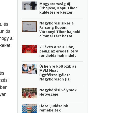
Magyarország új
űrhajósa, Kapu Tibor
küldetésre készen
Nagykőrösi siker a
t, és
Farsang Kupán:
 uniós
Várkonyi Tibor bajnoki
címmel tért haza!
 hogy a
ekeket
20 éves a YouTube,
pedig az eredeti terv
randioldalnak indult
Új helyre költözik az
MVM Next
 és
ügyfélszolgálata
Nagykőrösön (is)
zési
ében
Nagykőrösi Sólymok
Hétvégéje
nyan
Fiatal judósaink
remekeltek