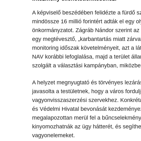
A képviselő beszédében felidézte a fürdő s
mindössze 16 millió forintért adták el egy 
önkormányzatot. Zágráb Nándor szerint az ér
egy megtévesztő, „karbantartás miatt zárva”
monitoring időszak követelményeit, azt a l
NAV korábbi lefoglalása, majd a terület áll
szolgált a választási kampányban, miközbe
​A helyzet megnyugtató és törvényes lezár
javasolta a testületnek, hogy a város fordul
vagyonvisszaszerzési szervekhez. Konkrét
és Védelmi Hivatal bevonását kezdeményezt
megalapozottan merül fel a bűncselekmény
kinyomozhatnák az ügy hátterét, és segíthe
vagyonelemeket.