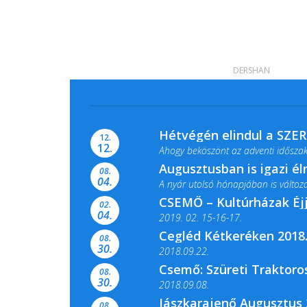
DERSHAN
Hétvégén elindul a SZE
12.
12.
Ahogy beköszönt az adventi időszak,
Augusztusban is igazi é
08.
04.
A nyár utolsó hónapjában is változato
CSEMŐ – Kultúrházak Éj
02.
04.
2019. 02. 15-16-17.
Cegléd Kétkeréken 2018.
08.
Színes és tartalmas programokkal vá
30.
2018.09.22.
Csemő: Szüreti Traktoros
08.
30.
2018.09.08.
Jászkarajenő Augusztus 
08.