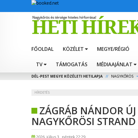
FŐOLDAL
KÖZÉLET
MEGYE/RÉGIÓ
TV
TÁMOGATÁS
MÉDIAAJÁNLAT
DÉL-PEST MEGYE KÖZÉLETI HETILAPJA
//
NAGYKŐRÖS
•
HÍRDETÉS
ZÁGRÁB NÁNDOR ÚJ
NAGYKŐRÖSI STRAND
2026. július 3., péntek 22:29