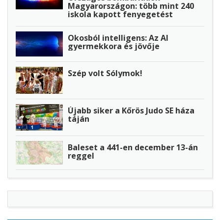
Magyarországon: több mint 240
iskola kapott fenyegetést
Okosból intelligens: Az AI
gyermekkora és jövője
Szép volt Sólymok!
Újabb siker a Kőrös Judo SE háza
táján
Baleset a 441-en december 13-án
reggel