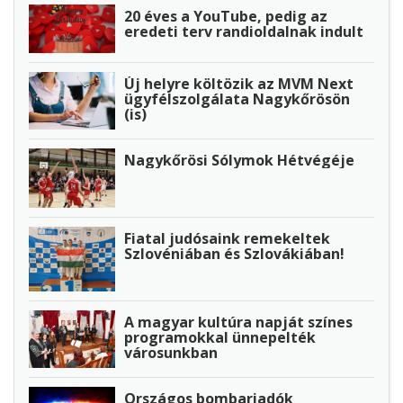
20 éves a YouTube, pedig az
eredeti terv randioldalnak indult
Új helyre költözik az MVM Next
ügyfélszolgálata Nagykőrösön
(is)
Nagykőrösi Sólymok Hétvégéje
Fiatal judósaink remekeltek
Szlovéniában és Szlovákiában!
A magyar kultúra napját színes
programokkal ünnepelték
városunkban
Országos bombariadók