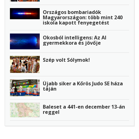
Országos bombariadók
Magyarországon: több mint 240
iskola kapott fenyegetést
Okosból intelligens: Az AI
gyermekkora és jövője
Szép volt Sólymok!
Újabb siker a Kőrös Judo SE háza
táján
Baleset a 441-en december 13-án
reggel