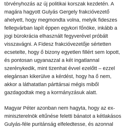
törvényhozás az új politikai korszak kezdetén. A
magára hagyott Gulyás Gergely frakcióvezető
ahelyett, hogy megmondta volna, melyik fideszes
fellegvárban lapít éppen egykori főnöke, inkább a
jogi bürokrácia elhasznált fegyverével próbált
visszavágni. A Fidesz frakcióvezetője sértetten
ecsetelte, hogy ő bizony egyetlen fillért sem lopott,
és pontosan ugyanazzal a két ingatlannal
szerénykedik, mint tizenhat évvel ezelőtt – ezzel
elegánsan kikerülve a kérdést, hogy ha ő nem,
akkor a láthatatlan párttársai mégis miből
gazdagodtak meg a kormányzásuk alatt.
​Magyar Péter azonban nem hagyta, hogy az ex-
miniszterelnök eltűnése feletti bánatot a kétlakásos
Gulyás-féle puritánság elfeledtesse, és azonnal