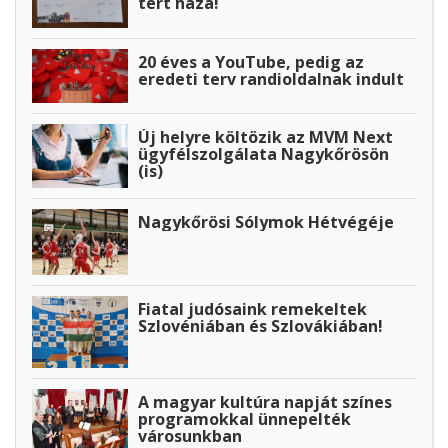
tért haza!
20 éves a YouTube, pedig az
eredeti terv randioldalnak indult
Új helyre költözik az MVM Next
ügyfélszolgálata Nagykőrösön
(is)
Nagykőrösi Sólymok Hétvégéje
Fiatal judósaink remekeltek
Szlovéniában és Szlovákiában!
A magyar kultúra napját színes
programokkal ünnepelték
városunkban