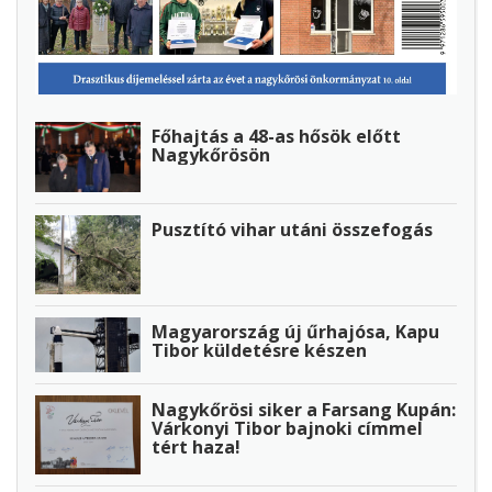
Főhajtás a 48-as hősök előtt
Nagykőrösön
Pusztító vihar utáni összefogás
Magyarország új űrhajósa, Kapu
Tibor küldetésre készen
Nagykőrösi siker a Farsang Kupán:
Várkonyi Tibor bajnoki címmel
tért haza!