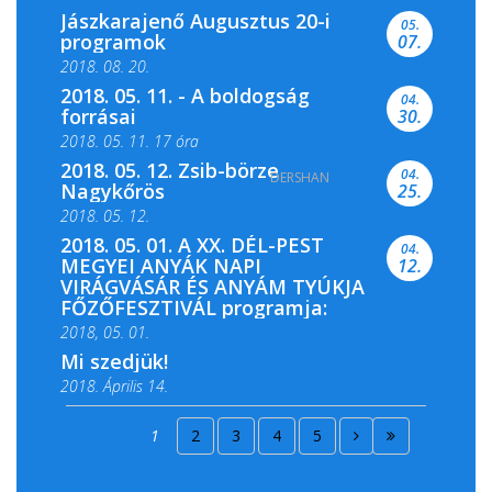
Jászkarajenő Augusztus 20-i
05.
programok
07.
2018. 08. 20.
2018. 05. 11. - A boldogság
04.
forrásai
30.
2018. 05. 11. 17 óra
2018. 05. 12. Zsib-börze
04.
DERSHAN
2018. 05. 11. 19 óra
Nagykőrös
25.
2018. 05. 12.
2018. 05. 01. A XX. DÉL-PEST
04.
MEGYEI ANYÁK NAPI
12.
VIRÁGVÁSÁR ÉS ANYÁM TYÚKJA
FŐZŐFESZTIVÁL programja:
2018, 05. 01.
Mi szedjük!
2018. Április 14.
2018. Április 15.
1
2
3
4
5
2018. Április 22.