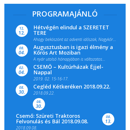
PROGRAMAJÁNLÓ
Hétvégén elindul a SZERETET
12.
TERE
12.
Ahogy beköszönt az adventi időszak, Nagykőrös
Augusztusban is igazi élmény a
ismét megtelik ünnepi fénnyel és közös...
08.
Kőrös Art Moziban
04.
A nyár utolsó hónapjában is változatos
CSEMŐ – Kultúrházak Éjjel-
filmkínálattal, családi...
02.
Nappal
04.
2019. 02. 15-16-17.
Cegléd Kétkeréken 2018.09.22.
08.
Színes és tartalmas programokkal várja a
30.
2018.09.22.
Csemői Községi Könyvtár és...
08.
30.
Csemő: Szüreti Traktoros
08.
Felvonulás és Bál 2018.09.08.
13.
2018.09.08.