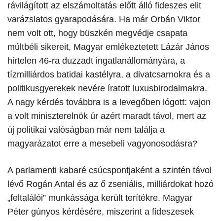
rávilágított az elszámoltatás előtt álló fideszes elit
varázslatos gyarapodására. Ha már Orbán Viktor
nem volt ott, hogy büszkén megvédje csapata
múltbéli sikereit, Magyar emlékeztetett Lázár János
hirtelen 46-ra duzzadt ingatlanállományára, a
tízmilliárdos batidai kastélyra, a divatcsarnokra és a
politikusgyerekek nevére íratott luxusbirodalmakra.
A nagy kérdés továbbra is a levegőben lógott: vajon
a volt miniszterelnök úr azért maradt távol, mert az
új politikai valóságban már nem találja a
magyarázatot erre a mesebeli vagyonosodásra?
​A parlamenti kabaré csúcspontjaként a szintén távol
lévő Rogán Antal és az ő zseniális, milliárdokat hozó
„feltalálói” munkássága került terítékre. Magyar
Péter gúnyos kérdésére, miszerint a fideszesek