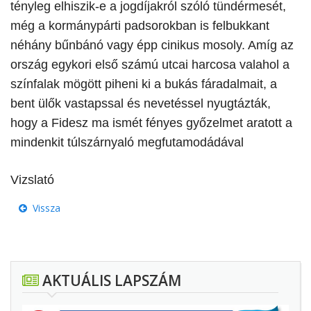
tényleg elhiszik-e a jogdíjakról szóló tündérmesét,
még a kormánypárti padsorokban is felbukkant
néhány bűnbánó vagy épp cinikus mosoly. Amíg az
ország egykori első számú utcai harcosa valahol a
színfalak mögött piheni ki a bukás fáradalmait, a
bent ülők vastapssal és nevetéssel nyugtázták,
hogy a Fidesz ma ismét fényes győzelmet aratott a
mindenkit túlszárnyaló megfutamodádával
Vizslató
Vissza
AKTUÁLIS LAPSZÁM