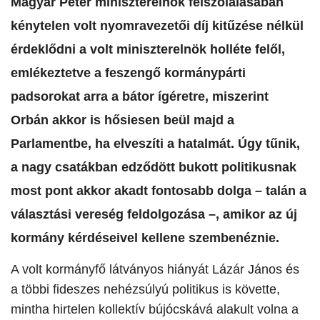
Magyar Péter miniszterelnök felszólalásában
kénytelen volt nyomravezetői díj kitűzése nélkül
érdeklődni a volt miniszterelnök holléte felől,
emlékeztetve a feszengő kormánypárti
padsorokat arra a bátor ígéretre, miszerint
Orbán akkor is hősiesen beül majd a
Parlamentbe, ha elveszíti a hatalmát. Úgy tűnik,
a nagy csatákban edződött bukott politikusnak
most pont akkor akadt fontosabb dolga – talán a
választási vereség feldolgozása –, amikor az új
kormány kérdéseivel kellene szembenéznie.
A volt kormányfő látványos hiányát Lázár János és
a többi fideszes nehézsúlyú politikus is követte,
mintha hirtelen kollektív bújócskává alakult volna a