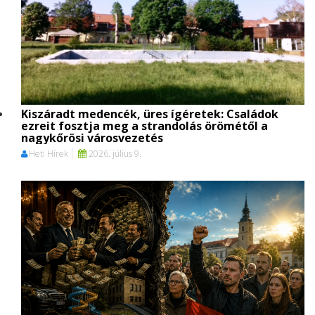
Kiszáradt medencék, üres ígéretek: Családok
ezreit fosztja meg a strandolás örömétől a
nagykőrösi városvezetés
Heti Hírek
2026. július 9.