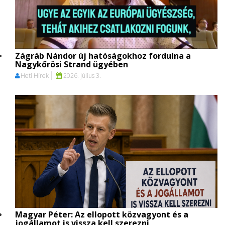
Zágráb Nándor új hatóságokhoz fordulna a
Nagykőrösi Strand ügyében
Heti Hírek
2026. július 3.
Magyar Péter: Az ellopott közvagyont és a
jogállamot is vissza kell szerezni