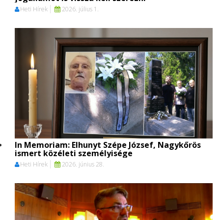
Heti Hírek
2026. július 1.
In Memoriam: Elhunyt Szépe József, Nagykőrös
ismert közéleti személyisége
Heti Hírek
2026. június 28.