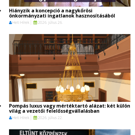
Hiányzik a koncepció a nagykőrösi
önkormányzati ingatlanok hasznosításából
Heti Hírek
2026. július 26.
Pompás luxus vagy mértéktartó alázat: két külön
világ a vezetői felelősségvállalásban
Heti Hírek
2026. július 22.