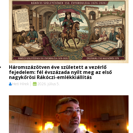
Háromszázötven éve született a vezérlő
fejedelem: fél évszázada nyílt meg az első
nagykőrösi Rákóczi-emlékkiállítás
Heti Hírek
2026. július 5.