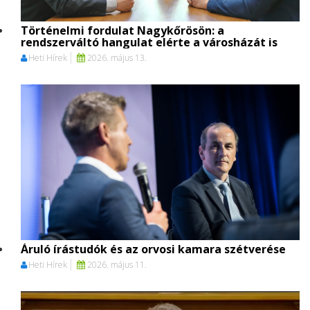
Történelmi fordulat Nagykőrösön: a
rendszerváltó hangulat elérte a városházát is
Heti Hírek
2026. május 13.
Áruló írástudók és az orvosi kamara szétverése
Heti Hírek
2026. május 11.