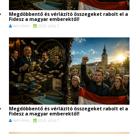
Megdöbbentő és vérlázító összegeket rabolt el a
Fidesz a magyar emberektől!
Heti Hírek
2026. július 7.
Megdöbbentő és vérlázító összegeket rabolt el a
Fidesz a magyar emberektől!
Heti Hírek
2026. július 7.