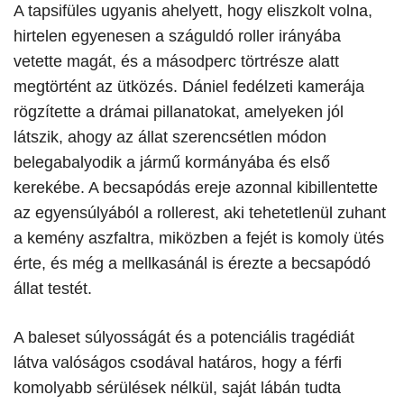
​A tapsifüles ugyanis ahelyett, hogy eliszkolt volna,
hirtelen egyenesen a száguldó roller irányába
vetette magát, és a másodperc törtrésze alatt
megtörtént az ütközés. Dániel fedélzeti kamerája
rögzítette a drámai pillanatokat, amelyeken jól
látszik, ahogy az állat szerencsétlen módon
belegabalyodik a jármű kormányába és első
kerekébe. A becsapódás ereje azonnal kibillentette
az egyensúlyából a rollerest, aki tehetetlenül zuhant
a kemény aszfaltra, miközben a fejét is komoly ütés
érte, és még a mellkasánál is érezte a becsapódó
állat testét.
​A baleset súlyosságát és a potenciális tragédiát
látva valóságos csodával határos, hogy a férfi
komolyabb sérülések nélkül, saját lábán tudta