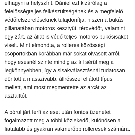
elhagyni a helyszínt. Dániel ezt kizárólag a
felelősségteljes felkészültségének és a megfelelő
védőfelszereléseknek tulajdonítja, hiszen a bukás
pillanatában motoros kesztyűt, térdvédőt, valamint
egy zárt, az állat is védő teljes motoros bukósisakot
viselt. Mint elmondta, a rolleres közösségi
csoportokban korábban már sokat olvasott arról,
hogy esésnél szinte mindig az áll sérül meg a
legkönnyebben, így a sisakválasztásnál tudatosan
döntött a masszívabb, állrésszel ellátott típus
mellett, ami most megmentette az arcát az
aszfalttól.
​A pórul járt férfi az eset után fontos üzenetet
fogalmazott meg a többi közlekedő, különösen a
fiatalabb és gyakran vakmerőbb rolleresek számára.