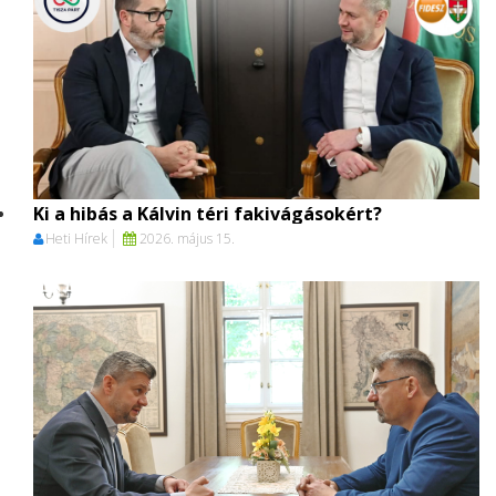
Ki a hibás a Kálvin téri fakivágásokért?
Heti Hírek
2026. május 15.