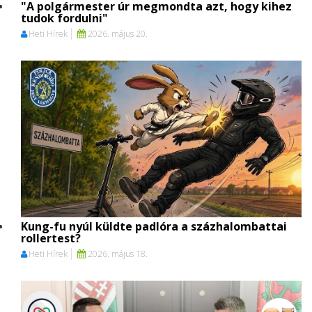
"A polgármester úr megmondta azt, hogy kihez
tudok fordulni"
Heti Hírek
2026. május 20.
Kung-fu nyúl küldte padlóra a százhalombattai
rollertest?
Heti Hírek
2026. május 18.