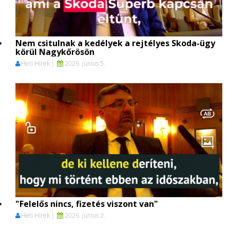
Nem csitulnak a kedélyek a rejtélyes Skoda-ügy
körül Nagykőrösön
Heti Hírek
2026. június 5.
"Felelős nincs, fizetés viszont van"
Heti Hírek
2026. június 2.