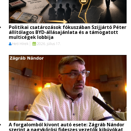
Politikai csatározások fókuszában Szijjártó Péter
állítólagos BYD-állásajánlata és a támogatott
multicégek lobbija
Heti Hírek
2026. július 17.
A forgalomból kivont autó esete: Zágráb Nándor
szerint a nagykőrösi fideszes vezetők kibúvókat