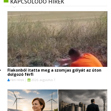
KAPCSOLÓDÓ HÍREK
Flakonból itatta meg a szomjas gólyát az úton
dolgozó férfi
Heti Hírek
2026. augusztus 7.