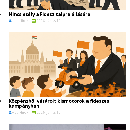
Nincs esély a Fidesz talpra állására
Heti Hírek
2026. június 12.
Közpénzből vásárolt kismotorok a fideszes
kampányban
Heti Hírek
2026. június 10.