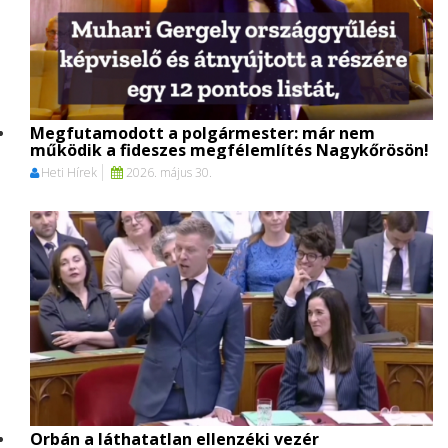
Megfutamodott a polgármester: már nem
működik a fideszes megfélemlítés Nagykőrösön!
Heti Hírek
2026. május 30.
Orbán a láthatatlan ellenzéki vezér