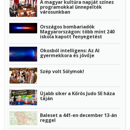
A magyar kultúra napját színes
programokkal ünnepelték
városunkban
Országos bombariadók
Magyarországon: több mint 240
iskola kapott fenyegetést
Okosból intelligens: Az AI
gyermekkora és jövője
Szép volt Sólymok!
Újabb siker a Kőrös Judo SE háza
táján
Baleset a 441-en december 13-án
reggel