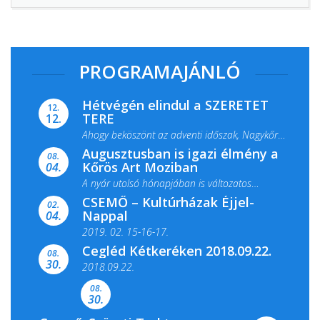
PROGRAMAJÁNLÓ
Hétvégén elindul a SZERETET
12.
TERE
12.
Ahogy beköszönt az adventi időszak, Nagykőrös
Augusztusban is igazi élmény a
ismét megtelik ünnepi fénnyel és közös...
08.
Kőrös Art Moziban
04.
A nyár utolsó hónapjában is változatos
CSEMŐ – Kultúrházak Éjjel-
filmkínálattal, családi...
02.
Nappal
04.
2019. 02. 15-16-17.
Cegléd Kétkeréken 2018.09.22.
08.
Színes és tartalmas programokkal várja a
30.
2018.09.22.
Csemői Községi Könyvtár és...
08.
30.