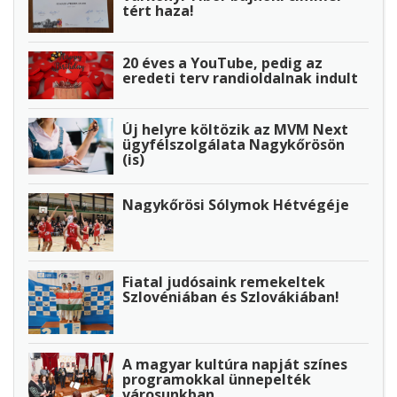
tért haza!
20 éves a YouTube, pedig az
eredeti terv randioldalnak indult
Új helyre költözik az MVM Next
ügyfélszolgálata Nagykőrösön
(is)
Nagykőrösi Sólymok Hétvégéje
Fiatal judósaink remekeltek
Szlovéniában és Szlovákiában!
A magyar kultúra napját színes
programokkal ünnepelték
városunkban