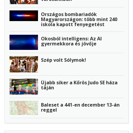
Országos bombariadók
Magyarországon: több mint 240
iskola kapott fenyegetést
Okosból intelligens: Az AI
gyermekkora és jövője
Szép volt Sólymok!
Újabb siker a Kőrös Judo SE háza
táján
Baleset a 441-en december 13-án
reggel