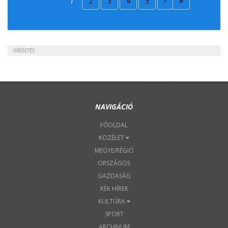
1
2
3
4
5
2018. Április 22.
HÍRDETÉS
NAVIGÁCIÓ
FŐOLDAL
KÖZÉLET
MEGYE/RÉGIÓ
ORSZÁGOS
GAZDASÁG
KÉK HÍREK
KULTÚRA
SPORT
ARCHIVUM