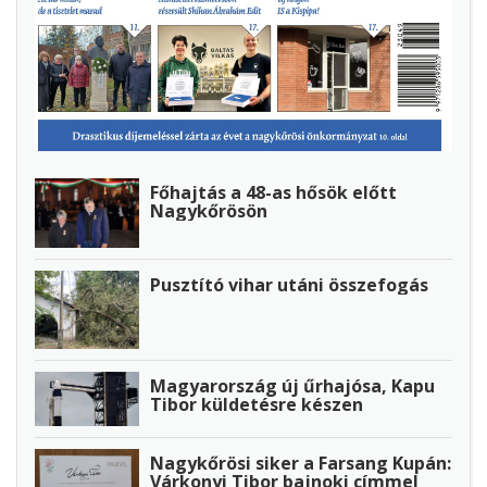
Főhajtás a 48-as hősök előtt
Nagykőrösön
Pusztító vihar utáni összefogás
Magyarország új űrhajósa, Kapu
Tibor küldetésre készen
Nagykőrösi siker a Farsang Kupán:
Várkonyi Tibor bajnoki címmel