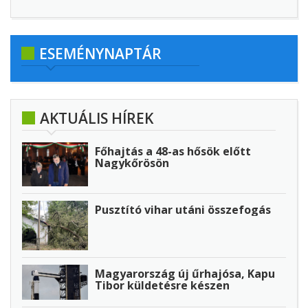
ESEMÉNYNAPTÁR
AKTUÁLIS HÍREK
Főhajtás a 48-as hősök előtt
Nagykőrösön
Pusztító vihar utáni összefogás
Magyarország új űrhajósa, Kapu
Tibor küldetésre készen