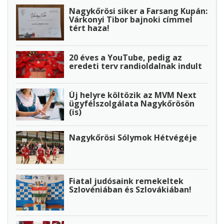
Nagykőrösi siker a Farsang Kupán:
Várkonyi Tibor bajnoki címmel
tért haza!
20 éves a YouTube, pedig az
eredeti terv randioldalnak indult
Új helyre költözik az MVM Next
ügyfélszolgálata Nagykőrösön
(is)
Nagykőrösi Sólymok Hétvégéje
Fiatal judósaink remekeltek
Szlovéniában és Szlovákiában!