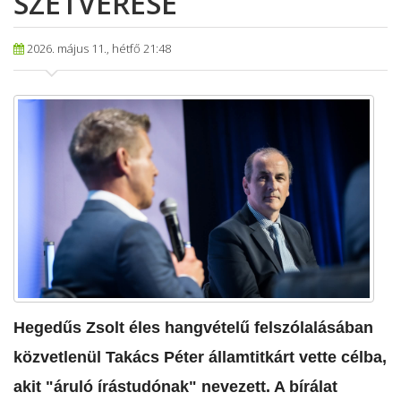
SZÉTVERÉSE
2026. május 11., hétfő 21:48
Hegedűs Zsolt éles hangvételű felszólalásában
közvetlenül Takács Péter államtitkárt vette célba,
akit "áruló írástudónak" nevezett. A bírálat