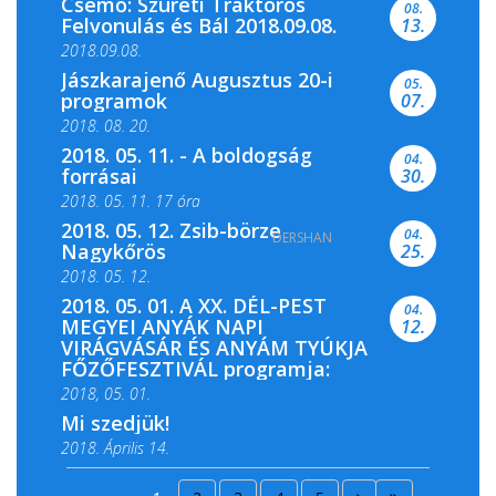
Csemő: Szüreti Traktoros
08.
Felvonulás és Bál 2018.09.08.
13.
2018.09.08.
Jászkarajenő Augusztus 20-i
05.
programok
07.
2018. 08. 20.
2018. 05. 11. - A boldogság
04.
forrásai
30.
2018. 05. 11. 17 óra
2018. 05. 12. Zsib-börze
04.
DERSHAN
2018. 05. 11. 19 óra
Nagykőrös
25.
2018. 05. 12.
2018. 05. 01. A XX. DÉL-PEST
04.
MEGYEI ANYÁK NAPI
12.
VIRÁGVÁSÁR ÉS ANYÁM TYÚKJA
FŐZŐFESZTIVÁL programja:
2018, 05. 01.
Mi szedjük!
2018. Április 14.
2018. Április 15.