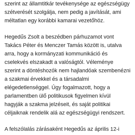
szerint az államtitkár tevékenysége az egészségügy
szétverését szolgálja, nem pedig a javítását, ami
méltatlan egy korábbi kamarai vezetőhöz.
​Hegedűs Zsolt a beszédben párhuzamot vont
Takács Péter és Menczer Tamás között is, utalva
arra, hogy a kormányzati kommunikáció és
cselekvés elszakadt a valóságtól. Véleménye
szerint a döntéshozók nem hajlandóak szembenézni
a szakmai érvekkel és a társadalmi
elégedetlenséggel. Úgy fogalmazott, hogy a
parlamentben ülő politikusok figyelmen kívül
hagyják a szakma jelzéseit, és saját politikai
céljaiknak rendelik alá az egészségügyi rendszert.
​A felszólalás zárásaként Hegedűs az április 12-i