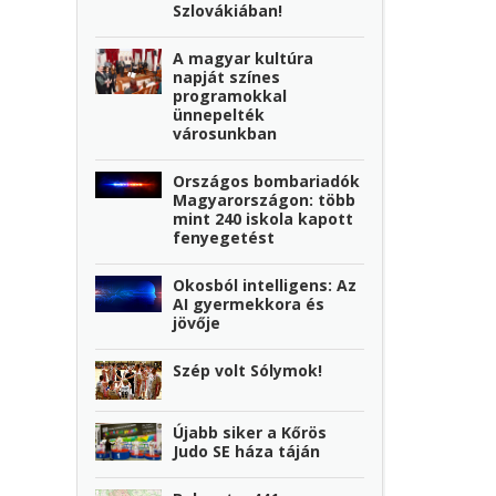
Szlovákiában!
A magyar kultúra
napját színes
programokkal
ünnepelték
városunkban
Országos bombariadók
Magyarországon: több
mint 240 iskola kapott
fenyegetést
Okosból intelligens: Az
AI gyermekkora és
jövője
Szép volt Sólymok!
Újabb siker a Kőrös
Judo SE háza táján