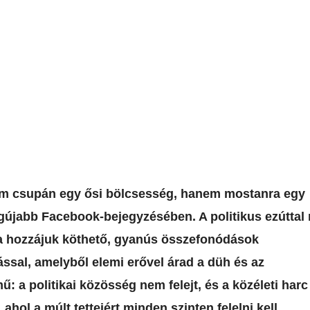
nem csupán egy ősi bölcsesség, hanem mostanra egy
egújabb Facebook-bejegyzésében. A politikus ezúttal
s a hozzájuk köthető, gyanús összefonódások
ással, amelyből elemi erővel árad a düh és az
: a politikai közösség nem felejt, és a közéleti harc
hol a múlt tetteiért minden szinten felelni kell.