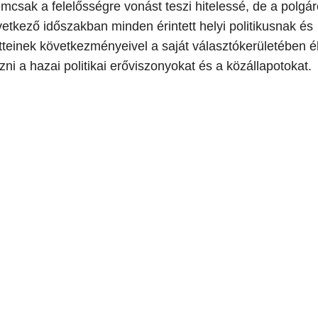
csak a felelősségre vonást teszi hitelessé, de a polgá
övetkező időszakban minden érintett helyi politikusnak és
tteinek következményeivel a saját választókerületében é
ni a hazai politikai erőviszonyokat és a közállapotokat.