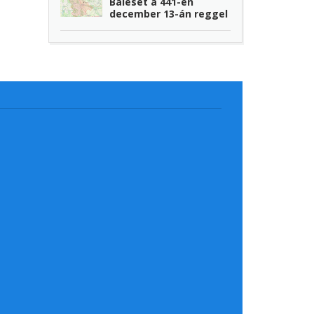
Baleset a 441-en
december 13-án reggel