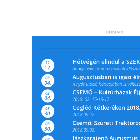
DERSHAN
Hétvégén elindul a SZE
12.
12.
Ahogy beköszönt az adventi időszak,
Augusztusban is igazi é
08.
04.
A nyár utolsó hónapjában is változato
CSEMŐ – Kultúrházak Éj
02.
04.
2019. 02. 15-16-17.
Cegléd Kétkeréken 2018.
08.
Színes és tartalmas programokkal vá
30.
2018.09.22.
Csemő: Szüreti Traktoros
08.
30.
2018.09.08.
Jászkarajenő Augusztus 
08.