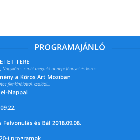
PROGRAMAJÁNLÓ
RETET TERE
 Nagykőrös ismét megtelik ünnepi fénnyel és közös...
lmény a Kőrös Art Moziban
s filmkínálattal, családi...
jel-Nappal
09.22.
rja a Csemői Községi Könyvtár és...
 Felvonulás és Bál 2018.09.08.
20-i programok