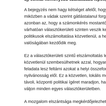
A bejegyzés nem hagy kétséget afelől, hogy
miközben a vádak szerint gátlástalanul forg
azonban az, hogy a számonkérés mostantól 
várhatóan választókerületi szinten veszik ke
politikusok elszámoltatása közvetlenül, a 
valóságában kezdődik meg.
​Ez a választókerületi szintű elszámoltatás 
közvetlenül szembesülhetnek azzal, hogyan
feladata lesz feltárni azokat a helyi össze
nyilvánosság elől. Ez a közvetlen, lokális 
távoli, központi politikai ígéret maradjon,
váljon minden egyes választókerületben.
​A mozgalom elszántsága megkérdőjelezhetetl