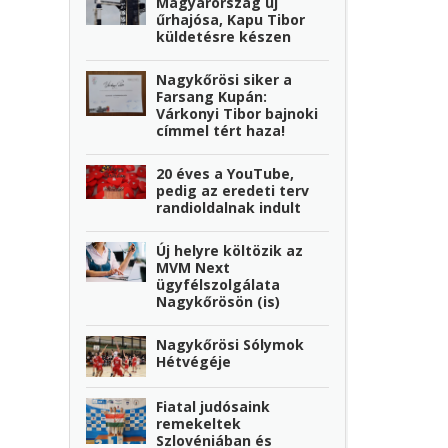
Magyarország új
űrhajósa, Kapu Tibor
küldetésre készen
Nagykőrösi siker a
Farsang Kupán:
Várkonyi Tibor bajnoki
címmel tért haza!
20 éves a YouTube,
pedig az eredeti terv
randioldalnak indult
Új helyre költözik az
MVM Next
ügyfélszolgálata
Nagykőrösön (is)
Nagykőrösi Sólymok
Hétvégéje
Fiatal judósaink
remekeltek
Szlovéniában és