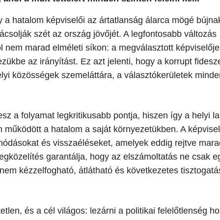
 a hatalom képviselői az ártatlanság álarca mögé bújna
ácsolják szét az ország jövőjét. A legfontosabb változás
nem marad elméleti síkon: a megválasztott képviselőjel
zükbe az irányítást. Ez azt jelenti, hogy a korrupt fidesz
helyi közösségek szemeláttára, a választókerületek mind
lesz a folyamat legkritikusabb pontja, hiszen így a helyi l
 működött a hatalom a saját környezetükben. A képvise
fonódásokat és visszaéléseket, amelyek eddig rejtve mara
megközelítés garantálja, hogy az elszámoltatás ne csak e
 hanem kézzelfogható, átlátható és következetes tisztogat
en, és a cél világos: lezárni a politikai felelőtlenség h