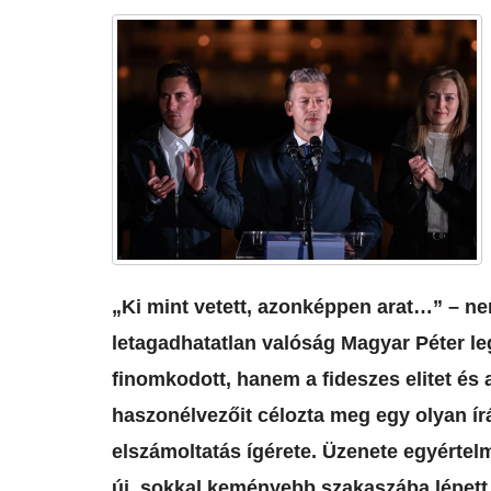
​„Ki mint vetett, azonképpen arat…” – 
letagadhatatlan valóság Magyar Péter l
finomkodott, hanem a fideszes elitet é
haszonélvezőit célozta meg egy olyan ír
elszámoltatás ígérete. Üzenete egyértelmű
új, sokkal keményebb szakaszába lépett, a