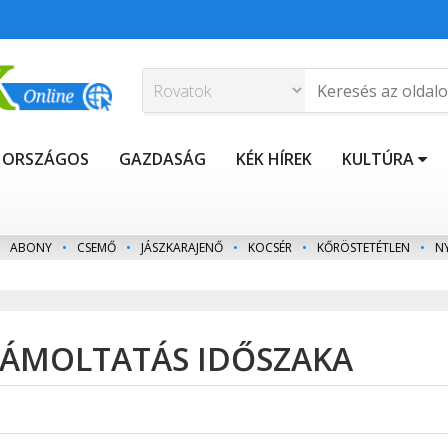
ORSZÁGOS
GAZDASÁG
KÉK HÍREK
KULTÚRA
ABONY
•
CSEMŐ
•
JÁSZKARAJENŐ
•
KOCSÉR
•
KŐRÖSTETÉTLEN
•
N
ZÁMOLTATÁS IDŐSZAKA