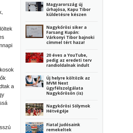
Magyarország új
űrhajósa, Kapu Tibor
k,
küldetésre készen
Nagykőrösi siker a
öltek
Farsang Kupán:
es
Várkonyi Tibor bajnoki
címmel tért haza!
ennapi
20 éves a YouTube,
pedig az eredeti terv
randioldalnak indult
akosok
Új helyre költözik az
lők
MVM Next
dtak a
ügyfélszolgálata
Nagykőrösön (is)
gy
ássá
Nagykőrösi Sólymok
Hétvégéje
Fiatal judósaink
osszú
remekeltek