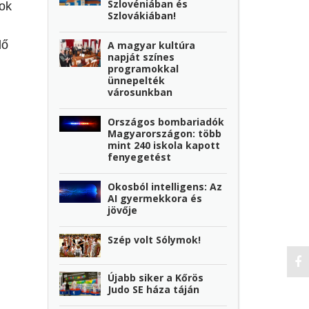
Szlovéniában és
rok
Szlovákiában!
lő
A magyar kultúra
napját színes
programokkal
ünnepelték
városunkban
Országos bombariadók
Magyarországon: több
mint 240 iskola kapott
fenyegetést
Okosból intelligens: Az
AI gyermekkora és
jövője
Szép volt Sólymok!
Újabb siker a Kőrös
Judo SE háza táján