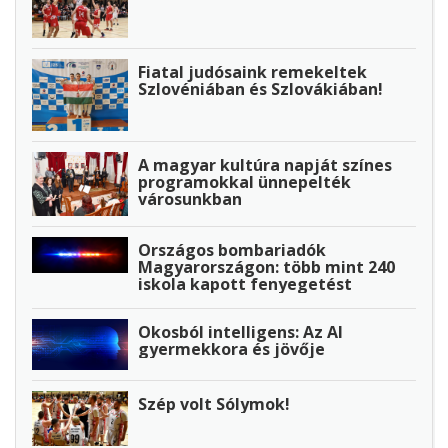
Fiatal judósaink remekeltek
Szlovéniában és Szlovákiában!
A magyar kultúra napját színes
programokkal ünnepelték
városunkban
Országos bombariadók
Magyarországon: több mint 240
iskola kapott fenyegetést
Okosból intelligens: Az AI
gyermekkora és jövője
Szép volt Sólymok!