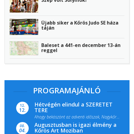
Újabb siker a Kőrös Judo SE háza
táján
Baleset a 441-en december 13-án
reggel
PROGRAMAJÁNLÓ
Hétvégén elindul a SZERETET
12.
TERE
12.
Ahogy beköszönt az adventi időszak, Nagykőrös
Augusztusban is igazi élmény a
ismét megtelik ünnepi fénnyel és közös...
08.
Kőrös Art Moziban
04.