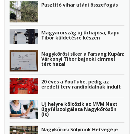
Pusztító vihar utáni összefogás
Magyarország új űrhajósa, Kapu
Tibor küldetésre készen
Nagykőrösi siker a Farsang Kupán:
Várkonyi Tibor bajnoki címmel
tért haza!
20 éves a YouTube, pedig az
eredeti terv randioldalnak indult
Új helyre költözik az MVM Next
ügyfélszolgálata Nagykőrösön
(is)
Nagykőrösi Sólymok Hétvégéje