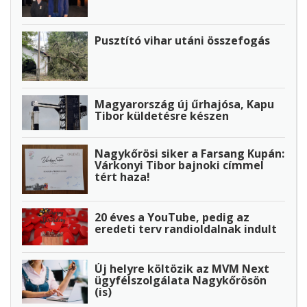
Pusztító vihar utáni összefogás
Magyarország új űrhajósa, Kapu
Tibor küldetésre készen
Nagykőrösi siker a Farsang Kupán:
Várkonyi Tibor bajnoki címmel
tért haza!
20 éves a YouTube, pedig az
eredeti terv randioldalnak indult
Új helyre költözik az MVM Next
ügyfélszolgálata Nagykőrösön
(is)