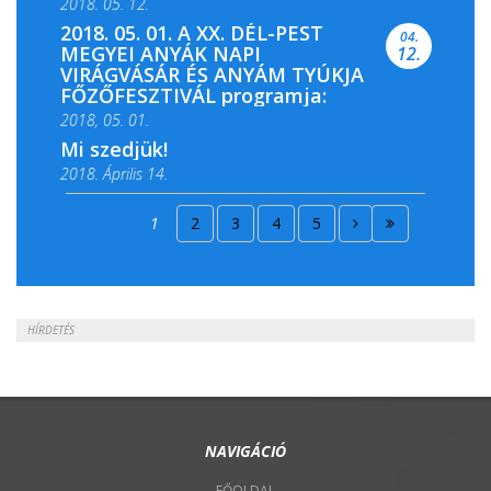
2018. 05. 12.
2018. 05. 01. A XX. DÉL-PEST
04.
MEGYEI ANYÁK NAPI
12.
VIRÁGVÁSÁR ÉS ANYÁM TYÚKJA
FŐZŐFESZTIVÁL programja:
2018, 05. 01.
Mi szedjük!
2018. Április 14.
2018. Április 15.
1
2
3
4
5
2018. Április 22.
HÍRDETÉS
NAVIGÁCIÓ
FŐOLDAL