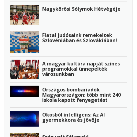
Nagykőrösi Sólymok Hétvégéje
Fiatal judósaink remekeltek
Szlovéniában és Szlovákiában!
A magyar kultúra napját színes
programokkal ünnepelték
városunkban
Országos bombariadók
Magyarországon: több mint 240
iskola kapott fenyegetést
Okosból intelligens: Az AI
gyermekkora és jövője
Szép volt Sólymok!