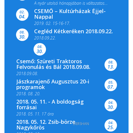
A nyár utolsó hónapjában is változatos
CSEMŐ – Kultúrházak Éjjel-
filmkínálattal, családi...
02.
Nappal
04.
2019. 02. 15-16-17.
Cegléd Kétkeréken 2018.09.22.
08.
Színes és tartalmas programokkal várja a
30.
2018.09.22.
Csemői Községi Könyvtár és...
08.
30.
Csemő: Szüreti Traktoros
08.
Felvonulás és Bál 2018.09.08.
13.
2018.09.08.
Jászkarajenő Augusztus 20-i
05.
programok
07.
2018. 08. 20.
2018. 05. 11. - A boldogság
04.
forrásai
30.
2018. 05. 11. 17 óra
2018. 05. 12. Zsib-börze
04.
DERSHAN
2018. 05. 11. 19 óra
Nagykőrös
25.