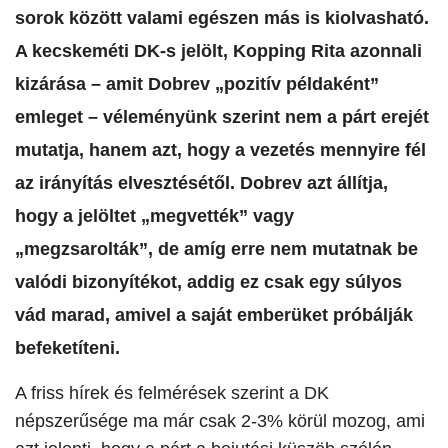
sorok között valami egészen más is kiolvasható.
A kecskeméti DK-s jelölt, Kopping Rita azonnali
kizárása – amit Dobrev „pozitív példaként”
emleget – véleményünk szerint nem a párt erejét
mutatja, hanem azt, hogy a vezetés mennyire fél
az irányítás elvesztésétől. Dobrev azt állítja,
hogy a jelöltet „megvették” vagy
„megzsarolták”, de amíg erre nem mutatnak be
valódi bizonyítékot, addig ez csak egy súlyos
vád marad, amivel a saját emberüket próbálják
befeketíteni.
A friss hírek és felmérések szerint a DK
népszerűsége ma már csak 2-3% körül mozog, ami