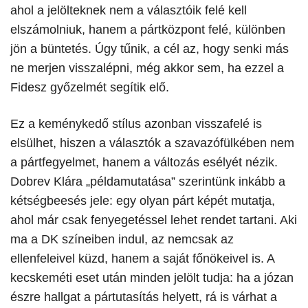
ahol a jelölteknek nem a választóik felé kell
elszámolniuk, hanem a pártközpont felé, különben
jön a büntetés. Úgy tűnik, a cél az, hogy senki más
ne merjen visszalépni, még akkor sem, ha ezzel a
Fidesz győzelmét segítik elő.
Ez a keménykedő stílus azonban visszafelé is
elsülhet, hiszen a választók a szavazófülkében nem
a pártfegyelmet, hanem a változás esélyét nézik.
Dobrev Klára „példamutatása” szerintünk inkább a
kétségbeesés jele: egy olyan párt képét mutatja,
ahol már csak fenyegetéssel lehet rendet tartani. Aki
ma a DK színeiben indul, az nemcsak az
ellenfeleivel küzd, hanem a saját főnökeivel is. A
kecskeméti eset után minden jelölt tudja: ha a józan
észre hallgat a pártutasítás helyett, rá is várhat a