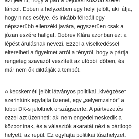
azt jelenti, hogy a párt a bejutási küszöb szélén
táncol. Ebben a helyzetben egy helyi jelölt, aki látja,
hogy nincs esélye, és inkább félreáll egy
népszerűbb ellenzéki javára, egyszerűen csak a
józan eszére hallgat. Dobrev Klára azonban ezt a
lépést árulásnak nevezi. Ezzel a viselkedéssel
elterelheti a figyelmet arról a tényről, hogy a pártja
rengeteg szavazót veszített az utóbbi időben, és
már nem ők diktálják a tempót.
A kecskeméti jelölt látványos politikai „kivégzése”
szerintünk egyfajta üzenet, egy „selyemzsinór” a
többi DK-s jelöltnek országszerte. A pártvezetés
ezzel azt üzenheti: aki nem engedelmeskedik a
központnak, és a választók akaratát nézi a pártlogó
helyett, az repül. Ez egyfajta politikai túszhelyzet,