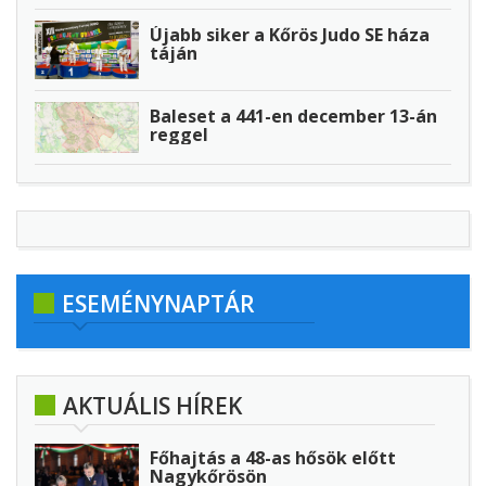
Újabb siker a Kőrös Judo SE háza
táján
Baleset a 441-en december 13-án
reggel
ESEMÉNYNAPTÁR
AKTUÁLIS HÍREK
Főhajtás a 48-as hősök előtt
Nagykőrösön