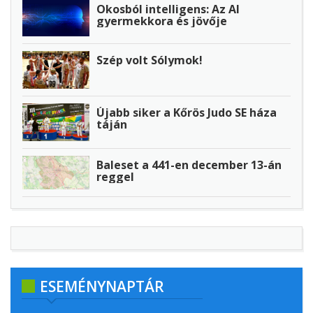
Okosból intelligens: Az AI
gyermekkora és jövője
Szép volt Sólymok!
Újabb siker a Kőrös Judo SE háza
táján
Baleset a 441-en december 13-án
reggel
ESEMÉNYNAPTÁR