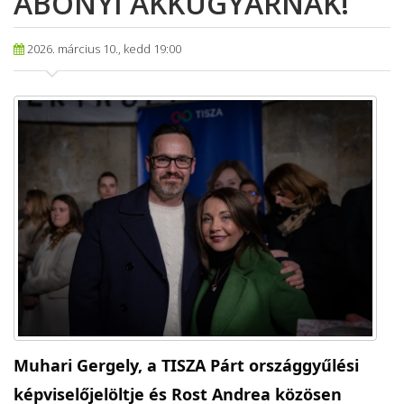
ABONYI AKKUGYÁRNAK!
2026. március 10., kedd 19:00
Muhari Gergely, a TISZA Párt országgyűlési
képviselőjelöltje és Rost Andrea közösen