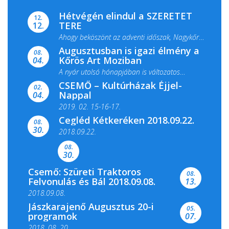
Hétvégén elindul a SZERETET
12.
TERE
12.
Ahogy beköszönt az adventi időszak, Nagykőrös
Augusztusban is igazi élmény a
ismét megtelik ünnepi fénnyel és közös...
08.
Kőrös Art Moziban
04.
A nyár utolsó hónapjában is változatos
CSEMŐ – Kultúrházak Éjjel-
filmkínálattal, családi...
02.
Nappal
04.
2019. 02. 15-16-17.
Cegléd Kétkeréken 2018.09.22.
08.
Színes és tartalmas programokkal várja a
30.
2018.09.22.
Csemői Községi Könyvtár és...
08.
30.
Csemő: Szüreti Traktoros
08.
Felvonulás és Bál 2018.09.08.
13.
2018.09.08.
Jászkarajenő Augusztus 20-i
05.
programok
07.
2018. 08. 20.