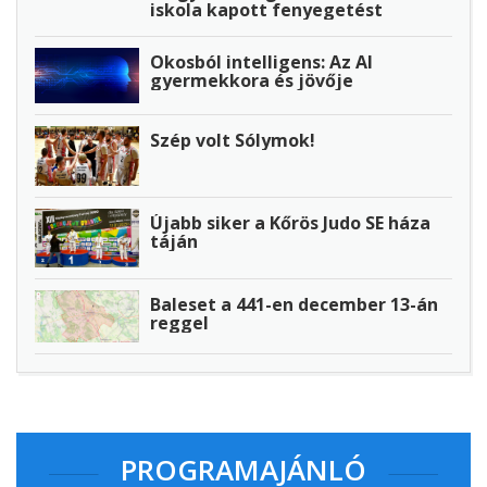
iskola kapott fenyegetést
Okosból intelligens: Az AI
gyermekkora és jövője
Szép volt Sólymok!
Újabb siker a Kőrös Judo SE háza
táján
Baleset a 441-en december 13-án
reggel
PROGRAMAJÁNLÓ