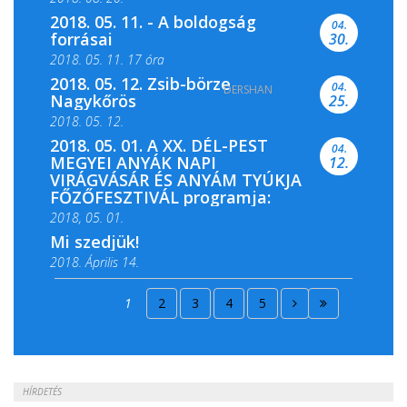
2018. 05. 11. - A boldogság
04.
forrásai
30.
2018. 05. 11. 17 óra
2018. 05. 12. Zsib-börze
04.
DERSHAN
2018. 05. 11. 19 óra
Nagykőrös
25.
2018. 05. 12.
2018. 05. 01. A XX. DÉL-PEST
04.
MEGYEI ANYÁK NAPI
12.
VIRÁGVÁSÁR ÉS ANYÁM TYÚKJA
FŐZŐFESZTIVÁL programja:
2018, 05. 01.
Mi szedjük!
2018. Április 14.
2018. Április 15.
1
2
3
4
5
2018. Április 22.
HÍRDETÉS