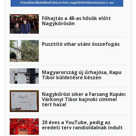
Főhajtás a 48-as hősök előtt
Nagykőrösön
Pusztító vihar utáni összefogás
Magyarország új űrhajósa, Kapu
Tibor küldetésre készen
Nagykőrösi siker a Farsang Kupán:
Várkonyi Tibor bajnoki címmel
tért haza!
20 éves a YouTube, pedig az
eredeti terv randioldalnak indult