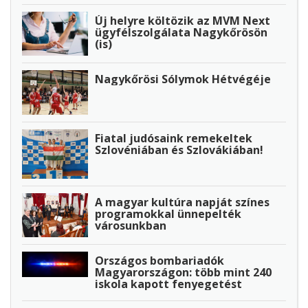
Új helyre költözik az MVM Next
ügyfélszolgálata Nagykőrösön
(is)
Nagykőrösi Sólymok Hétvégéje
Fiatal judósaink remekeltek
Szlovéniában és Szlovákiában!
A magyar kultúra napját színes
programokkal ünnepelték
városunkban
Országos bombariadók
Magyarországon: több mint 240
iskola kapott fenyegetést