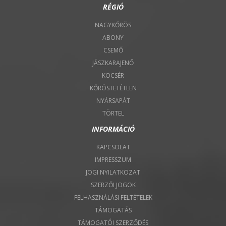
RÉGIÓ
NAGYKŐRÖS
ABONY
CSEMŐ
JÁSZKARAJENŐ
KOCSÉR
KŐRÖSTETÉTLEN
NYÁRSAPÁT
TÖRTEL
INFORMÁCIÓ
KAPCSOLAT
IMPRESSZUM
JOGI NYILATKOZAT
SZERZŐI JOGOK
FELHASZNÁLÁSI FELTÉTELEK
TÁMOGATÁS
TÁMOGATÓI SZERZŐDÉS