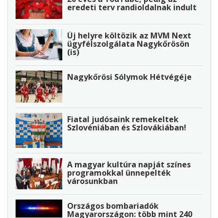
eredeti terv randioldalnak indult
Új helyre költözik az MVM Next
ügyfélszolgálata Nagykőrösön
(is)
Nagykőrösi Sólymok Hétvégéje
Fiatal judósaink remekeltek
Szlovéniában és Szlovákiában!
A magyar kultúra napját színes
programokkal ünnepelték
városunkban
Országos bombariadók
Magyarországon: több mint 240