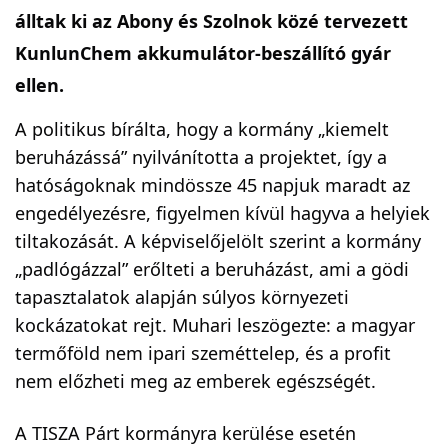
álltak ki az Abony és Szolnok közé tervezett
KunlunChem akkumulátor-beszállító gyár
ellen.
A politikus bírálta, hogy a kormány „kiemelt
beruházássá” nyilvánította a projektet, így a
hatóságoknak mindössze 45 napjuk maradt az
engedélyezésre, figyelmen kívül hagyva a helyiek
tiltakozását. A képviselőjelölt szerint a kormány
„padlógázzal” erőlteti a beruházást, ami a gödi
tapasztalatok alapján súlyos környezeti
kockázatokat rejt. Muhari leszögezte: a magyar
termőföld nem ipari szeméttelep, és a profit
nem előzheti meg az emberek egészségét.
A TISZA Párt kormányra kerülése esetén