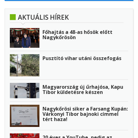
AKTUÁLIS HÍREK
Főhajtás a 48-as hősök előtt
Nagykőrösön
Pusztító vihar utáni összefogás
Magyarország új űrhajósa, Kapu
Tibor küldetésre készen
Nagykőrösi siker a Farsang Kupán:
Várkonyi Tibor bajnoki címmel
tért haza!
20 éves a YouTube, pedig az