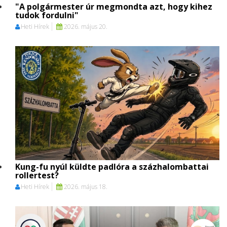
"A polgármester úr megmondta azt, hogy kihez
tudok fordulni"
Heti Hírek
2026. május 20.
Kung-fu nyúl küldte padlóra a százhalombattai
rollertest?
Heti Hírek
2026. május 18.