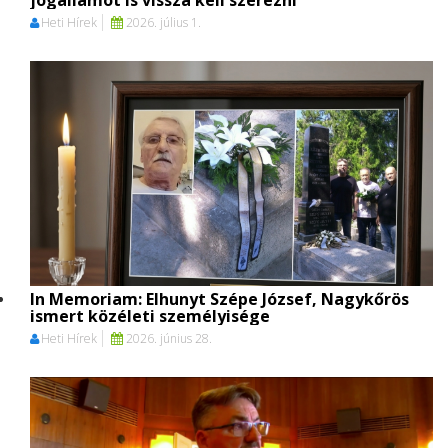
jogállamot is vissza kell szerezni
Heti Hírek
2026. július 1.
In Memoriam: Elhunyt Szépe József, Nagykőrös
ismert közéleti személyisége
Heti Hírek
2026. június 28.