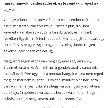
hagyományok, beidegződések és legendák
is repednek –
vagy épp nem.
Van egy pillanat karácsony előtt, amikor az ember már pontosan
tudja: mostantól nincs visszaút. Lisztes a pult, dió illata
keveredik a mákéval, a sütő halkan duruzsol, és mindenki
feszülten figyeli, mi történik odabent. Mert a bejgli nem csak egy
sütemény. A bejgli vizsga. Hagyomány. Idegállapot. És igen,
sokaknál egyenesen családi ügy.
Magyarországon aligha van még egy édesség, ami ennyi
érzelmet váltana ki. Van, aki már a gondolatától is stresszel,
másnál évről évre ugyanaz a mondat hangzik el: „Ha nem reped
meg, az már nem is igazi.” És valahol mindkét oldalnak igaza
van. A sima, fényes, tökéletes bejgli valóban gyönyörű látvány,
de a hajszálrepedéses változat is hordoz valamit, amit egy
cukrászdai sütemény sosem tud: az otthonosságot.