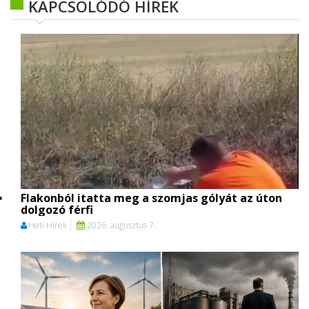
KAPCSOLÓDÓ HÍREK
Flakonból itatta meg a szomjas gólyát az úton
dolgozó férfi
Heti Hírek
2026. augusztus 7.