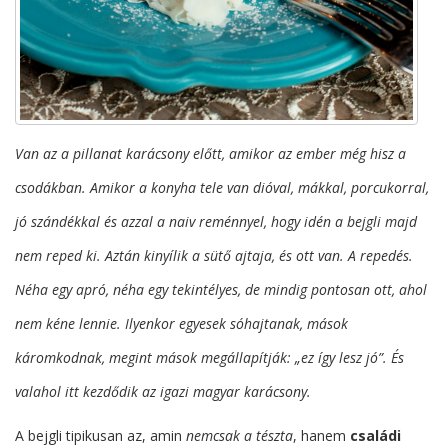
Van az a pillanat karácsony előtt, amikor az ember még hisz a
csodákban. Amikor a konyha tele van dióval, mákkal, porcukorral,
jó szándékkal és azzal a naiv reménnyel, hogy
idén
a bejgli majd
nem reped ki. Aztán kinyílik a sütő ajtaja, és ott van. A repedés.
Néha egy apró, néha egy tekintélyes, de mindig pontosan ott, ahol
nem kéne lennie. Ilyenkor egyesek sóhajtanak, mások
káromkodnak, megint mások megállapítják: „ez így lesz jó”. És
valahol itt kezdődik az igazi magyar karácsony.
A bejgli tipikusan az, amin
nemcsak a tészta
, hanem
családi