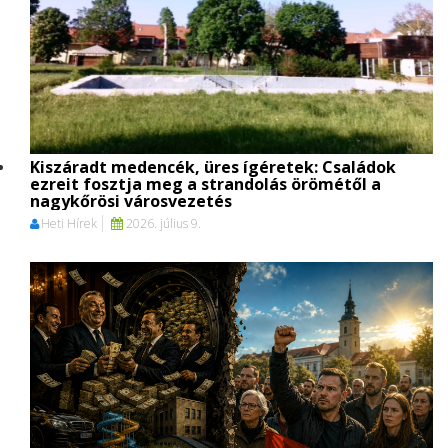
Kiszáradt medencék, üres ígéretek: Családok
ezreit fosztja meg a strandolás örömétől a
nagykőrösi városvezetés
Heti Hírek
2026. július 9.