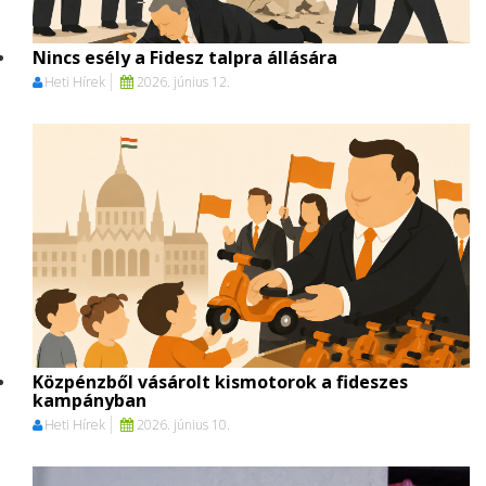
Nincs esély a Fidesz talpra állására
Heti Hírek
2026. június 12.
Közpénzből vásárolt kismotorok a fideszes
kampányban
Heti Hírek
2026. június 10.