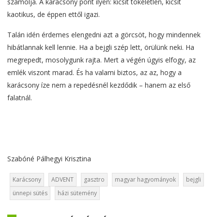
számolja. A karácsony pont ilyen: kicsit tökéletlen, kicsit
kaotikus, de éppen ettől igazi.
Talán idén érdemes elengedni azt a görcsöt, hogy mindennek
hibátlannak kell lennie. Ha a bejgli szép lett, örülünk neki. Ha
megrepedt, mosolygunk rajta. Mert a végén úgyis elfogy, az
emlék viszont marad. És ha valami biztos, az az, hogy a
karácsony íze nem a repedésnél kezdődik – hanem az első
falatnál.
Szabóné Pálhegyi Krisztina
Karácsony
ADVENT
gasztro
magyar hagyományok
bejgli
ünnepi sütés
házi sütemény