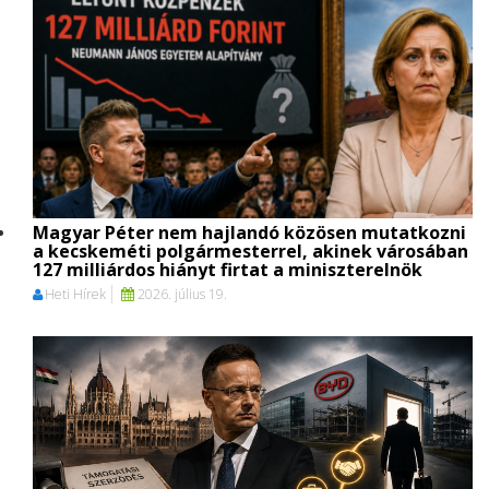
Magyar Péter nem hajlandó közösen mutatkozni
a kecskeméti polgármesterrel, akinek városában
127 milliárdos hiányt firtat a miniszterelnök
Heti Hírek
2026. július 19.