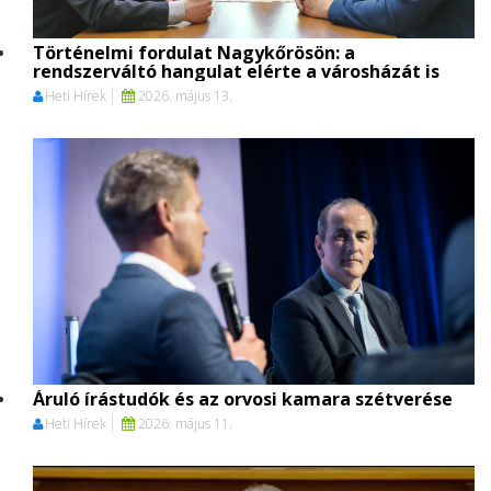
Történelmi fordulat Nagykőrösön: a
rendszerváltó hangulat elérte a városházát is
Heti Hírek
2026. május 13.
Áruló írástudók és az orvosi kamara szétverése
Heti Hírek
2026. május 11.