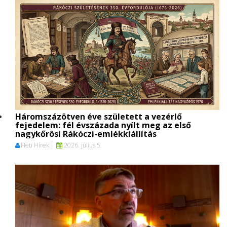
Háromszázötven éve született a vezérlő
fejedelem: fél évszázada nyílt meg az első
nagykőrösi Rákóczi-emlékkiállítás
Heti Hírek
2026. július 5.