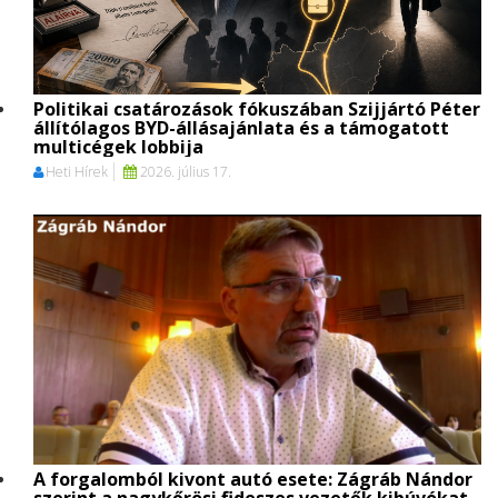
Politikai csatározások fókuszában Szijjártó Péter
állítólagos BYD-állásajánlata és a támogatott
multicégek lobbija
Heti Hírek
2026. július 17.
A forgalomból kivont autó esete: Zágráb Nándor
szerint a nagykőrösi fideszes vezetők kibúvókat