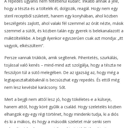
A repedés ugyanis nem feltétlenül kudarc. Inkább annak a jele,
hogy a tészta és a töltelék él, dolgozik, reagál. Hogy nem egy
steril receptből született, hanem egy konyhában, ahol közben
beszélgetés zajlott, ahol valaki fél szemmel az órát nézte, másik
szemmel a sütőt, és közben talán egy gyerek is belekanalazott a
máktöltelékbe. A bejgli ilyenkor egyszerűen csak azt mondja: „itt
vagyok, elkészültem”.
Persze vannak trükkök, amik segítenek. Pihentetés, szurkálás,
tojással való kenés – mind-mind azt szolgálja, hogy a tészta ne
feszüljon túl a sütő melegében. De az igazság az, hogy még a
legtapasztaltabbaknál is becsúszhat egy repedés. És ettől még
nem lesz kevésbé karácsony. Sőt.
Mert a bejgli nem attól lesz jó, hogy tökéletes-e a külseje,
hanem attól, hogy köré gyűlik a család. Hogy szeletelés közben
elhangzik egy-egy régi történet, hogy mindenki tudja, ki a diós
és ki a mákos, és hogy a második szeletet már senki sem