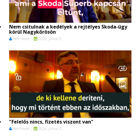
Nem csitulnak a kedélyek a rejtélyes Skoda-ügy
körül Nagykőrösön
Heti Hírek
2026. június 5.
"Felelős nincs, fizetés viszont van"
Heti Hírek
2026. június 2.