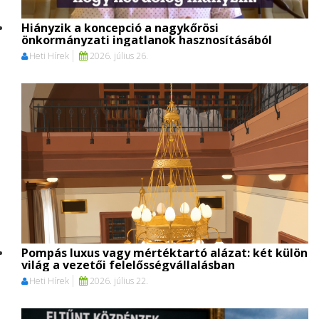
Hiányzik a koncepció a nagykőrösi
önkormányzati ingatlanok hasznosításából
Heti Hírek
2026. július 26.
Pompás luxus vagy mértéktartó alázat: két külön
világ a vezetői felelősségvállalásban
Heti Hírek
2026. július 22.