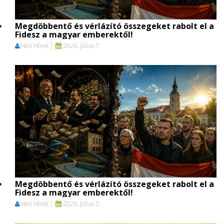
Megdöbbentő és vérlázító összegeket rabolt el a
Fidesz a magyar emberektől!
Heti Hírek
2026. július 7.
Megdöbbentő és vérlázító összegeket rabolt el a
Fidesz a magyar emberektől!
Heti Hírek
2026. július 7.