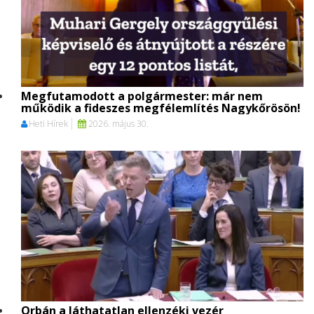
Megfutamodott a polgármester: már nem
működik a fideszes megfélemlítés Nagykőrösön!
Heti Hírek
2026. május 30.
Orbán a láthatatlan ellenzéki vezér