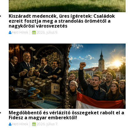
Kiszáradt medencék, üres ígéretek: Családok
ezreit fosztja meg a strandolás örömétől a
nagykőrösi városvezetés
Heti Hírek
2026. július 9.
Megdöbbentő és vérlázító összegeket rabolt el a
Fidesz a magyar emberektől!
Heti Hírek
2026. július 7.