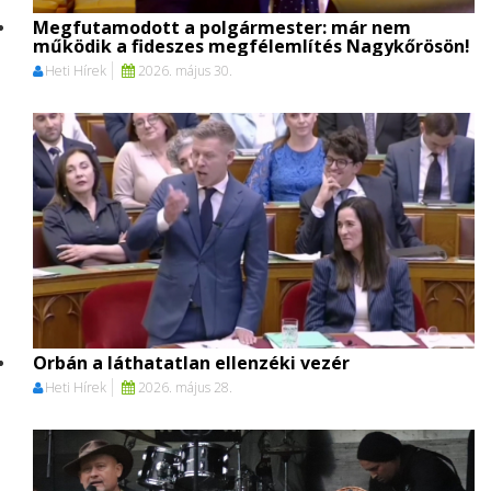
Megfutamodott a polgármester: már nem
működik a fideszes megfélemlítés Nagykőrösön!
Heti Hírek
2026. május 30.
Orbán a láthatatlan ellenzéki vezér
Heti Hírek
2026. május 28.