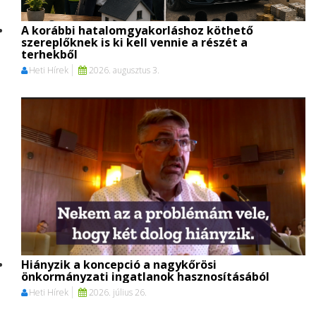
A korábbi hatalomgyakorláshoz köthető
szereplőknek is ki kell vennie a részét a
terhekből
Heti Hírek
2026. augusztus 3.
Hiányzik a koncepció a nagykőrösi
önkormányzati ingatlanok hasznosításából
Heti Hírek
2026. július 26.