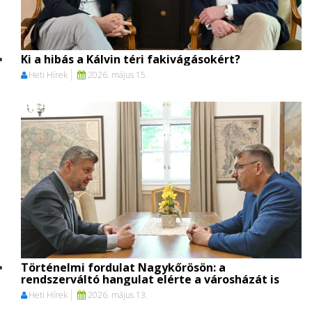
Ki a hibás a Kálvin téri fakivágásokért?
Heti Hírek
2026. május 15.
Történelmi fordulat Nagykőrösön: a
rendszerváltó hangulat elérte a városházát is
Heti Hírek
2026. május 13.