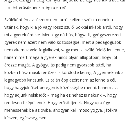
– miért erősítenénk még rá erre?
Szülőként én azt érzem: nem arról kellene szólnia ennek a
vitának, hogy ki a jó vagy rossz szülő. Sokkal inkább arról, hogy
mi a gyerek érdeke. Mert egy náthás, bágyadt, gyógyszerezett
gyerek nem azért nem való közösségbe, mert a pedagógusok
nem akarnak vele foglalkozni, vagy mert a szülő felelőtlen lenne,
hanem mert maga a gyerek nincs olyan állapotban, hogy jól
érezze magát. A gyógyulás pedig nem gyorsabb attól, ha
közben húsz másik fertőzés is körülötte kering. A gyermekünk a
legnagyobb kincsünk. És talán épp ezért nem az lenne a cél,
hogy hagyjuk őket betegen is közösségbe menni, hanem az,
hogy adjunk nekik időt – még ha ez nehéz is nekünk –, hogy
rendesen felépüljenek. Hogy erősödjenek. Hogy újra úgy
mehessenek be az oviba, ahogyan kell: mosolyogva, játékra
készen, egészségesen.