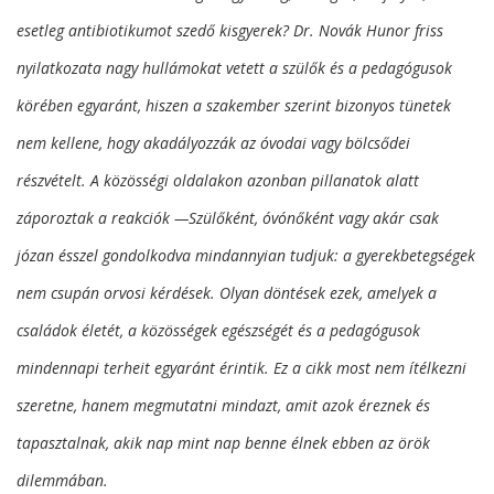
esetleg antibiotikumot szedő kisgyerek? Dr. Novák Hunor friss
nyilatkozata nagy hullámokat vetett a szülők és a pedagógusok
körében egyaránt, hiszen a szakember szerint bizonyos tünetek
nem kellene, hogy akadályozzák az óvodai vagy bölcsődei
részvételt. A közösségi oldalakon azonban pillanatok alatt
záporoztak a reakciók —Szülőként, óvónőként vagy akár csak
józan ésszel gondolkodva mindannyian tudjuk: a gyerekbetegségek
nem csupán orvosi kérdések. Olyan döntések ezek, amelyek a
családok életét, a közösségek egészségét és a pedagógusok
mindennapi terheit egyaránt érintik. Ez a cikk most nem ítélkezni
szeretne, hanem megmutatni mindazt, amit azok éreznek és
tapasztalnak, akik nap mint nap benne élnek ebben az örök
dilemmában.