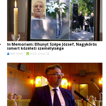
In Memoriam: Elhunyt Szépe József, Nagykőrös
ismert közéleti személyisége
Heti Hírek
2026. június 28.