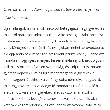
És persze én sem tudtam magamban tartani a véleményem, ezt
olvasható most.
Újra fellángolt a vita arról, mikortól beteg igazán egy gyerek, és
mikortól maradjon inkább otthon. A közösségi oldalakon sorra
bukkannak fel azok a vélemények, amelyek szerint egy kis nátha
vagy köhögés nem számít, és nyugodtan mehet az óvodába az,
aki épp antibiotikumot szed. Szülőként persze könnyű lenne azt
mondani, hogy igen, menjen, hiszen mindannyiunknak dolgozni
kell, nincs otthon végtelen szabadság, és tudjuk azt is, milyen
gyorsan képesek újra és újra megbetegedni a gyerekek a
közösségben. Csakhogy a valóság soha nem olyan egyszerű,
mint egy rövid videó vagy egy félmondatos tanács. A valódi
életben ott vannak a gyerekek, akik sokszor már attól is
elfáradnak, hogy levegőt vesznek, ott vannak a szülők, akik
kételyek között őrlődnek, és ott vannak az óvónők, akik látják