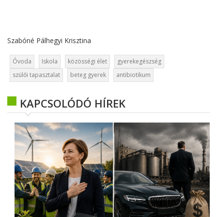
Szabóné Pálhegyi Krisztina
Óvoda
Iskola
közösségi élet
gyerekegészség
szülői tapasztalat
beteg gyerek
antibiotikum
KAPCSOLÓDÓ HÍREK