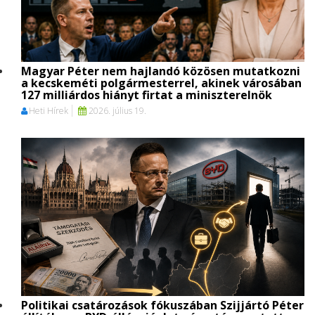
Magyar Péter nem hajlandó közösen mutatkozni
a kecskeméti polgármesterrel, akinek városában
127 milliárdos hiányt firtat a miniszterelnök
Heti Hírek
2026. július 19.
Politikai csatározások fókuszában Szijjártó Péter