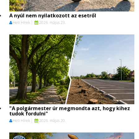
A nyúl nem nyilatkozott az esetről
Heti Hírek
2026. május 23.
"A polgármester úr megmondta azt, hogy kihez
tudok fordulni"
Heti Hírek
2026. május 20.