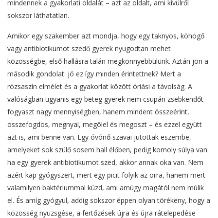
mindennek a gyakorlati oldalát – azt az oldalt, ami kívülről
sokszor láthatatlan.
Amikor egy szakember azt mondja, hogy egy taknyos, köhögő
vagy antibiotikumot szedő gyerek nyugodtan mehet
közösségbe, első hallásra talán megkönnyebbülünk. Aztán jön a
második gondolat: jó ez így minden érintettnek? Mert a
rózsaszín elmélet és a gyakorlat között óriási a távolság. A
valóságban ugyanis egy beteg gyerek nem csupán zsebkendőt
fogyaszt nagy mennyiségben, hanem mindent összeérint,
összefogdos, megnyal, megölel és megoszt – és ezzel együtt
azt is, ami benne van. Egy óvónő szavai jutottak eszembe,
amelyeket sok szülő sosem hall élőben, pedig komoly súlya van:
ha egy gyerek antibiotikumot szed, akkor annak oka van. Nem
azért kap gyógyszert, mert egy picit folyik az orra, hanem mert
valamilyen baktériummal küzd, ami amúgy magától nem múlik
el. És amíg gyógyul, addig sokszor éppen olyan törékeny, hogy a
közösség nyüzsgése, a fertőzések újra és újra rátelepedése