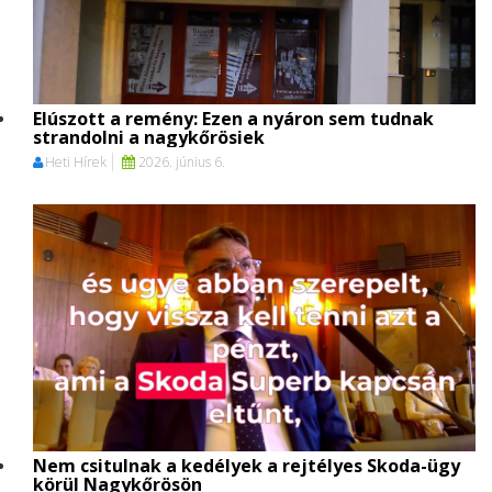
Elúszott a remény: Ezen a nyáron sem tudnak
strandolni a nagykőrösiek
Heti Hírek
2026. június 6.
Nem csitulnak a kedélyek a rejtélyes Skoda-ügy
körül Nagykőrösön