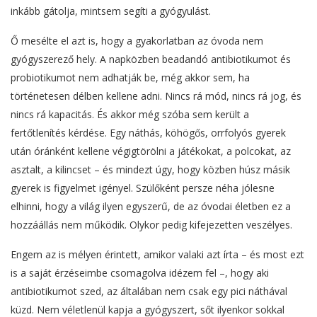
inkább gátolja, mintsem segíti a gyógyulást.
Ő mesélte el azt is, hogy a gyakorlatban az óvoda nem
gyógyszerező hely. A napközben beadandó antibiotikumot és
probiotikumot nem adhatják be, még akkor sem, ha
történetesen délben kellene adni. Nincs rá mód, nincs rá jog, és
nincs rá kapacitás. És akkor még szóba sem került a
fertőtlenítés kérdése. Egy náthás, köhögős, orrfolyós gyerek
után óránként kellene végigtörölni a játékokat, a polcokat, az
asztalt, a kilincset – és mindezt úgy, hogy közben húsz másik
gyerek is figyelmet igényel. Szülőként persze néha jólesne
elhinni, hogy a világ ilyen egyszerű, de az óvodai életben ez a
hozzáállás nem működik. Olykor pedig kifejezetten veszélyes.
Engem az is mélyen érintett, amikor valaki azt írta – és most ezt
is a saját érzéseimbe csomagolva idézem fel –, hogy aki
antibiotikumot szed, az általában nem csak egy pici náthával
küzd. Nem véletlenül kapja a gyógyszert, sőt ilyenkor sokkal