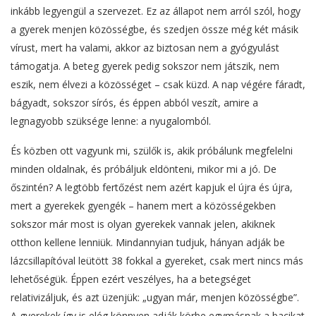
inkább legyengül a szervezet. Ez az állapot nem arról szól, hogy
a gyerek menjen közösségbe, és szedjen össze még két másik
vírust, mert ha valami, akkor az biztosan nem a gyógyulást
támogatja. A beteg gyerek pedig sokszor nem játszik, nem
eszik, nem élvezi a közösséget – csak küzd. A nap végére fáradt,
bágyadt, sokszor sírós, és éppen abból veszít, amire a
legnagyobb szüksége lenne: a nyugalomból.
És közben ott vagyunk mi, szülők is, akik próbálunk megfelelni
minden oldalnak, és próbáljuk eldönteni, mikor mi a jó. De
őszintén? A legtöbb fertőzést nem azért kapjuk el újra és újra,
mert a gyerekek gyengék – hanem mert a közösségekben
sokszor már most is olyan gyerekek vannak jelen, akiknek
otthon kellene lenniük. Mindannyian tudjuk, hányan adják be
lázcsillapítóval leütött 38 fokkal a gyereket, csak mert nincs más
lehetőségük. Éppen ezért veszélyes, ha a betegséget
relativizáljuk, és azt üzenjük: „ugyan már, menjen közösségbe”.
A gyerekek így is elég könnyen adják körbe egymásnak a bacikat