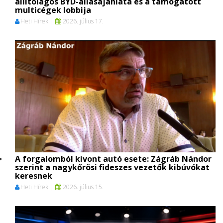
állítólagos BYD-állásajánlata és a támogatott
multicégek lobbija
Heti Hírek
2026. július 17.
A forgalomból kivont autó esete: Zágráb Nándor
szerint a nagykőrösi fideszes vezetők kibúvókat
keresnek
Heti Hírek
2026. július 15.