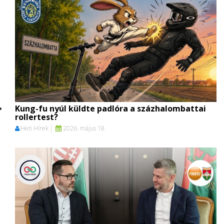
Kung-fu nyúl küldte padlóra a százhalombattai
rollertest?
Heti Hírek
2026. május 18.