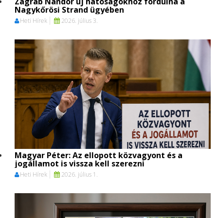
Zágráb Nándor új hatóságokhoz fordulna a
Nagykőrösi Strand ügyében
Heti Hírek
2026. július 3.
Magyar Péter: Az ellopott közvagyont és a
jogállamot is vissza kell szerezni
Heti Hírek
2026. július 1.