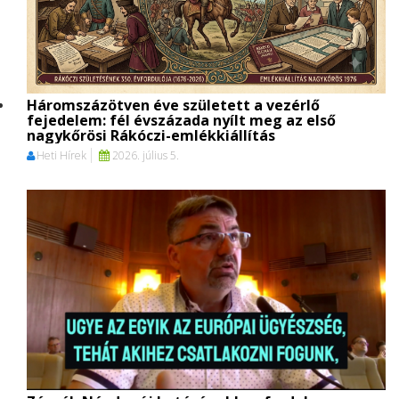
Háromszázötven éve született a vezérlő
fejedelem: fél évszázada nyílt meg az első
nagykőrösi Rákóczi-emlékkiállítás
Heti Hírek
2026. július 5.