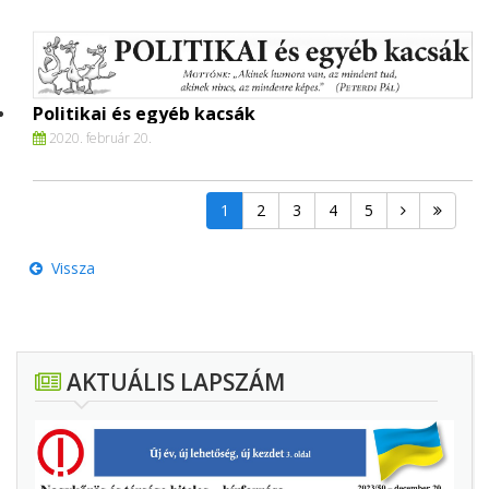
Politikai és egyéb kacsák
2020. február 20.
1
2
3
4
5
Vissza
AKTUÁLIS LAPSZÁM