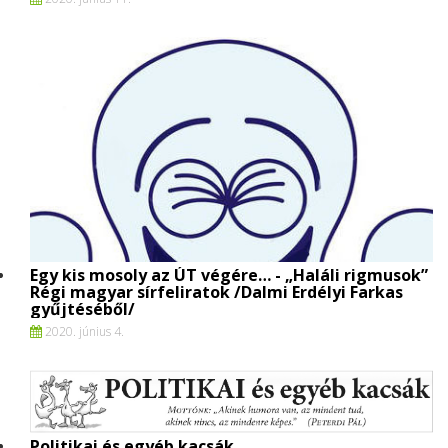
Egy kis mosoly az ÚT végére… - „Haláli rigmusok”
Régi magyar sírfeliratok /Dalmi Erdélyi Farkas
gyűjtéséből/
2020. június 4.
Politikai és egyéb kacsák