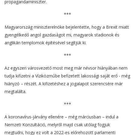
propagandaminiszter.
***
Magyarország miniszterelnöke bejelentette, hogy a Brexit miatt
gyengélkedő angol gazdaságot mi, magyarok stadionok és
anglikán templomok építésével segítjük ki.
***
Az egyszeri városvezető most meg már névsor hiányában nem
tudja kifizetni a Víziközműbe befizetett lakossági saját erő - még
hiányzó – részét. A kifizetéshez a jogalapot szerencsére már
megtalálta.
***
A koronavírus-járvány ellenére – még márciusban – indul a
Nemzeti Konzultáció, melyről majd csak utólag fogjuk
megtudni, hogy ez volt a 2022-es előrehozott parlamenti