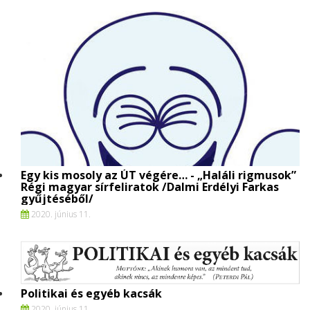
Egy kis mosoly az ÚT végére… - „Haláli rigmusok”
Régi magyar sírfeliratok /Dalmi Erdélyi Farkas
gyűjtéséből/
2020. június 11.
Politikai és egyéb kacsák
2020. június 11.