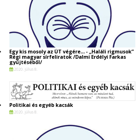
Egy kis mosoly az ÚT végére… - „Haláli rigmusok”
Régi magyar sírfeliratok /Dalmi Erdélyi Farkas
gyűjtéséből/
2020. július 8.
Politikai és egyéb kacsák
2020. július 8.