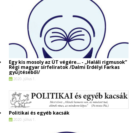
Egy kis mosoly az ÚT végére… - „Haláli rigmusok”
Régi magyar sírfeliratok /Dalmi Erdélyi Farkas
gyűjtéséből/
2020. július 1.
Politikai és egyéb kacsák
2020. július 1.