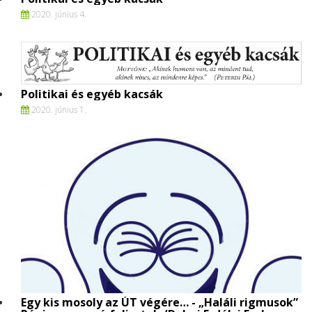
2020. június 4.
Politikai és egyéb kacsák
2020. június 1.
Egy kis mosoly az ÚT végére… - „Haláli rigmusok”