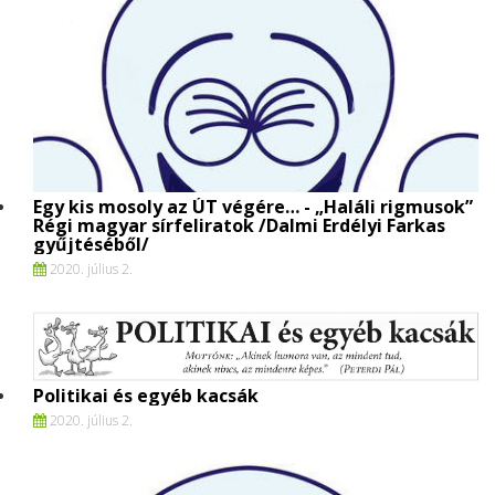
Egy kis mosoly az ÚT végére… - „Haláli rigmusok”
Régi magyar sírfeliratok /Dalmi Erdélyi Farkas
gyűjtéséből/
2020. július 2.
Politikai és egyéb kacsák
2020. július 2.