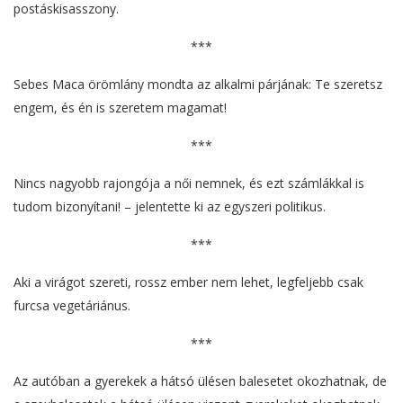
postáskisasszony.
***
Sebes Maca örömlány mondta az alkalmi párjának: Te szeretsz
engem, és én is szeretem magamat!
***
Nincs nagyobb rajongója a női nemnek, és ezt számlákkal is
tudom bizonyítani! – jelentette ki az egyszeri politikus.
***
Aki a virágot szereti, rossz ember nem lehet, legfeljebb csak
furcsa vegetáriánus.
***
Az autóban a gyerekek a hátsó ülésen balesetet okozhatnak, de