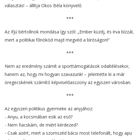
választás! – állítja Okos Béla könyvelő.
***
Az ifjú bértollnok mondása így szól: „Ember küzdj, és írva bízzál,
mert a politikai főnököd majd megvéd a bíróságon!”
***
Nem az eredmény számít a sporttámogatások odaítélésekor,
hanem az, hogy mi hogyan szavazunk! – jelentette ki a már
öregecskének számító képviselőasszony az egyszeri városban.
***
Az egyszeri politikus gyermeke az anyjához:
- Anyu, a kocsmában esik az eső?
- Nem fiacskám, de miért kérdezed?
- Csak azért, mert a szomszéd bácsi most telefonált, hogy apu