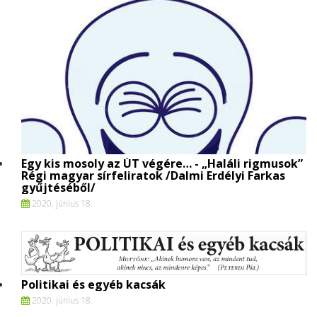
Egy kis mosoly az ÚT végére… - „Haláli rigmusok”
Régi magyar sírfeliratok /Dalmi Erdélyi Farkas
gyűjtéséből/
2020. június 18.
Politikai és egyéb kacsák
2020. június 18.