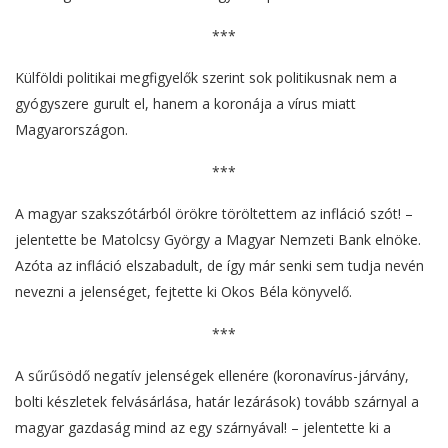
***
Külföldi politikai megfigyelők szerint sok politikusnak nem a
gyógyszere gurult el, hanem a koronája a vírus miatt
Magyarországon.
***
A magyar szakszótárból örökre töröltettem az infláció szót! –
jelentette be Matolcsy György a Magyar Nemzeti Bank elnöke.
Azóta az infláció elszabadult, de így már senki sem tudja nevén
nevezni a jelenséget, fejtette ki Okos Béla könyvelő.
***
A sűrűsödő negatív jelenségek ellenére (koronavírus-járvány,
bolti készletek felvásárlása, határ lezárások) tovább szárnyal a
magyar gazdaság mind az egy szárnyával! – jelentette ki a