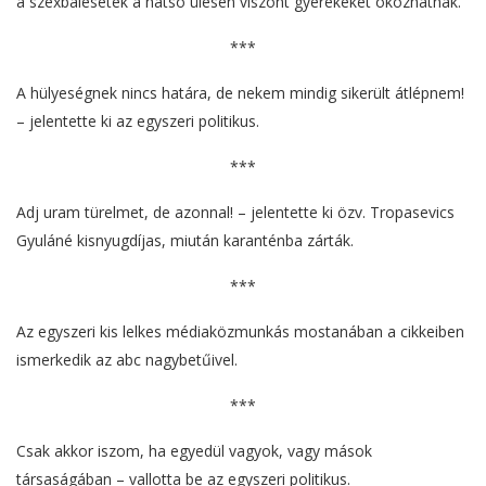
a szexbalesetek a hátsó ülésen viszont gyerekeket okozhatnak.
***
A hülyeségnek nincs határa, de nekem mindig sikerült átlépnem!
– jelentette ki az egyszeri politikus.
***
Adj uram türelmet, de azonnal! – jelentette ki özv. Tropasevics
Gyuláné kisnyugdíjas, miután karanténba zárták.
***
Az egyszeri kis lelkes médiaközmunkás mostanában a cikkeiben
ismerkedik az abc nagybetűivel.
***
Csak akkor iszom, ha egyedül vagyok, vagy mások
társaságában – vallotta be az egyszeri politikus.