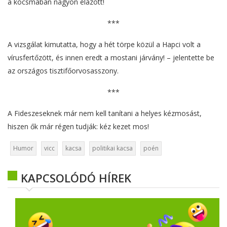
a kocsmában nagyon elázott!
***
A vizsgálat kimutatta, hogy a hét törpe közül a Hapci volt a
vírusfertőzött, és innen eredt a mostani járvány! – jelentette be
az országos tisztifőorvosasszony.
***
A Fideszeseknek már nem kell tanítani a helyes kézmosást,
hiszen ők már régen tudják: kéz kezet mos!
Humor
vicc
kacsa
politikai kacsa
poén
KAPCSOLÓDÓ HÍREK