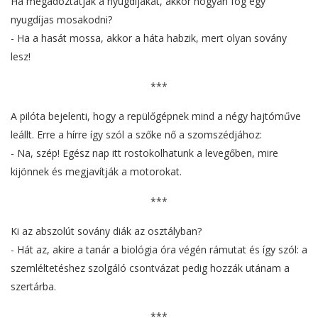
Ha megadóztatják a nyugdíjakat, akkor hogyan fog egy
nyugdíjas mosakodni?
- Ha a hasát mossa, akkor a háta habzik, mert olyan sovány
lesz!
***
A pilóta bejelenti, hogy a repülőgépnek mind a négy hajtóműve
leállt. Erre a hírre így szól a szőke nő a szomszédjához:
- Na, szép! Egész nap itt rostokolhatunk a levegőben, mire
kijönnek és megjavítják a motorokat.
***
Ki az abszolút sovány diák az osztályban?
- Hát az, akire a tanár a biológia óra végén rámutat és így szól: a
szemléltetéshez szolgáló csontvázat pedig hozzák utánam a
szertárba.
***