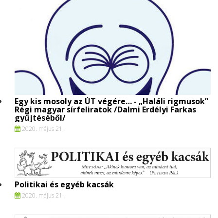
Egy kis mosoly az ÚT végére… - „Haláli rigmusok”
Régi magyar sírfeliratok /Dalmi Erdélyi Farkas
gyűjtéséből/
2020. május 21.
Politikai és egyéb kacsák
2020. május 21.