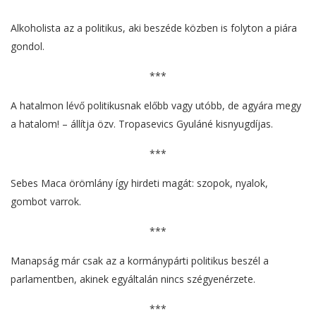
Alkoholista az a politikus, aki beszéde közben is folyton a piára
gondol.
***
A hatalmon lévő politikusnak előbb vagy utóbb, de agyára megy
a hatalom! – állítja özv. Tropasevics Gyuláné kisnyugdíjas.
***
Sebes Maca örömlány így hirdeti magát: szopok, nyalok,
gombot varrok.
***
Manapság már csak az a kormánypárti politikus beszél a
parlamentben, akinek egyáltalán nincs szégyenérzete.
***