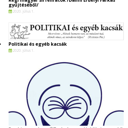
Régi magyar sírfeliratok /Dalmi Erdélyi Farkas
gyűjtéséből/
2020. július 1.
Politikai és egyéb kacsák
2020. július 1.