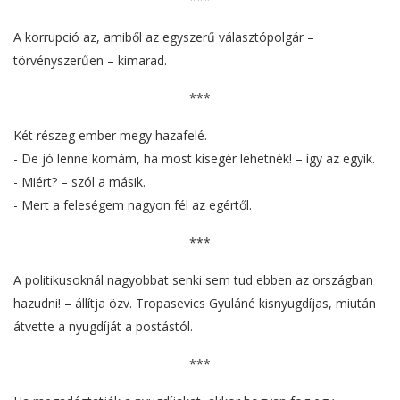
A korrupció az, amiből az egyszerű választópolgár –
törvényszerűen – kimarad.
***
Két részeg ember megy hazafelé.
- De jó lenne komám, ha most kisegér lehetnék! – így az egyik.
- Miért? – szól a másik.
- Mert a feleségem nagyon fél az egértől.
***
A politikusoknál nagyobbat senki sem tud ebben az országban
hazudni! – állítja özv. Tropasevics Gyuláné kisnyugdíjas, miután
átvette a nyugdíját a postástól.
***