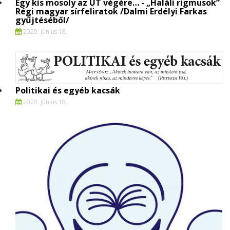
Egy kis mosoly az ÚT végére… - „Haláli rigmusok”
Régi magyar sírfeliratok /Dalmi Erdélyi Farkas
gyűjtéséből/
2020. június 18.
Politikai és egyéb kacsák
2020. június 18.