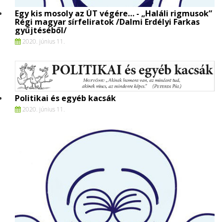
Egy kis mosoly az ÚT végére… - „Haláli rigmusok”
Régi magyar sírfeliratok /Dalmi Erdélyi Farkas
gyűjtéséből/
2020. június 11.
Politikai és egyéb kacsák
2020. június 11.