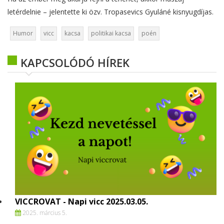
letérdelnie – jelentette ki özv. Tropasevics Gyuláné kisnyugdíjas.
Humor
vicc
kacsa
politikai kacsa
poén
KAPCSOLÓDÓ HÍREK
VICCROVAT - Napi vicc 2025.03.05.
2025. március 5.