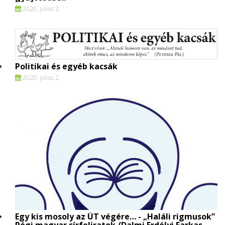
2020. július 2.
Politikai és egyéb kacsák
2020. július 2.
Egy kis mosoly az ÚT végére… - „Haláli rigmusok”