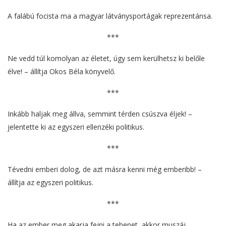
A falábú focista ma a magyar látványsportágak reprezentánsa.
***
Ne vedd túl komolyan az életet, úgy sem kerülhetsz ki belőle
élve! – állítja Okos Béla könyvelő.
***
Inkább haljak meg állva, semmint térden csúszva éljek! –
jelentette ki az egyszeri ellenzéki politikus.
***
Tévedni emberi dolog, de azt másra kenni még emberibb! –
állítja az egyszeri politikus.
***
Ha az ember meg akarja fejni a tehenet, akkor muszáj