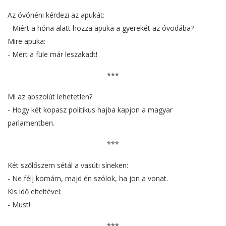
Az óvónéni kérdezi az apukát:
- Miért a hóna alatt hozza apuka a gyerekét az óvodába?
Mire apuka:
- Mert a füle már leszakadt!
***
Mi az abszolút lehetetlen?
- Hogy két kopasz politikus hajba kapjon a magyar
parlamentben.
***
Két szőlőszem sétál a vasúti síneken:
- Ne félj komám, majd én szólok, ha jön a vonat.
Kis idő elteltével:
- Must!
***