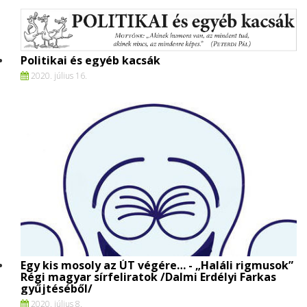
Politikai és egyéb kacsák
2020. július 16.
Egy kis mosoly az ÚT végére… - „Haláli rigmusok”
Régi magyar sírfeliratok /Dalmi Erdélyi Farkas
gyűjtéséből/
2020. július 8.