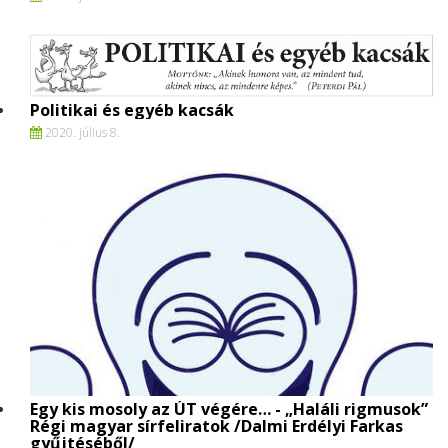
Politikai és egyéb kacsák
2020. július 8.
Egy kis mosoly az ÚT végére… - „Haláli rigmusok”
Régi magyar sírfeliratok /Dalmi Erdélyi Farkas
gyűjtéséből/