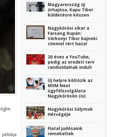
Magyarország új
űrhajósa, Kapu Tibor
küldetésre készen
Nagykőrösi siker a
Farsang Kupán:
Várkonyi Tibor bajnoki
címmel tért haza!
20 éves a YouTube,
pedig az eredeti terv
randioldalnak indult
Új helyre költözik az
MVM Next
ügyfélszolgálata
Nagykőrösön (is)
ségbe.
Nagykőrösi Sólymok
Hétvégéje
Fiatal judósaink
remekeltek
 példája