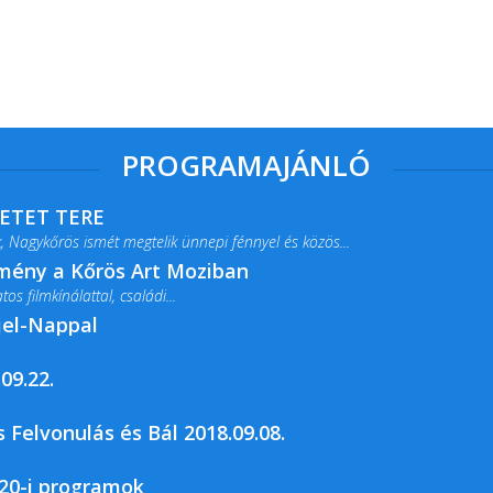
PROGRAMAJÁNLÓ
RETET TERE
 Nagykőrös ismét megtelik ünnepi fénnyel és közös...
lmény a Kőrös Art Moziban
s filmkínálattal, családi...
jel-Nappal
09.22.
rja a Csemői Községi Könyvtár és...
 Felvonulás és Bál 2018.09.08.
20-i programok