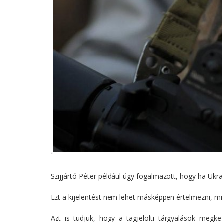
Szijjártó Péter például úgy fogalmazott, hogy ha Ukr
Ezt a kijelentést nem lehet másképpen értelmezni, mi
Azt is tudjuk, hogy a tagjelölti tárgyalások meg