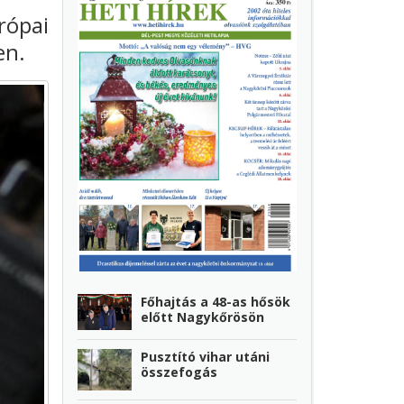
rópai
en
.
Főhajtás a 48-as hősök
előtt Nagykőrösön
Pusztító vihar utáni
összefogás