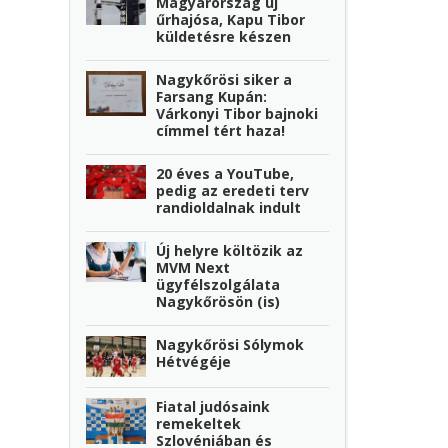
Magyarország új
űrhajósa, Kapu Tibor
küldetésre készen
Nagykőrösi siker a
Farsang Kupán:
Várkonyi Tibor bajnoki
címmel tért haza!
20 éves a YouTube,
pedig az eredeti terv
randioldalnak indult
Új helyre költözik az
MVM Next
ügyfélszolgálata
Nagykőrösön (is)
Nagykőrösi Sólymok
Hétvégéje
Fiatal judósaink
remekeltek
Szlovéniában és