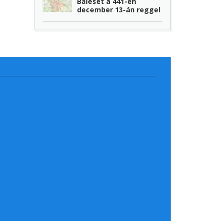
Baleset a 441-en
december 13-án reggel