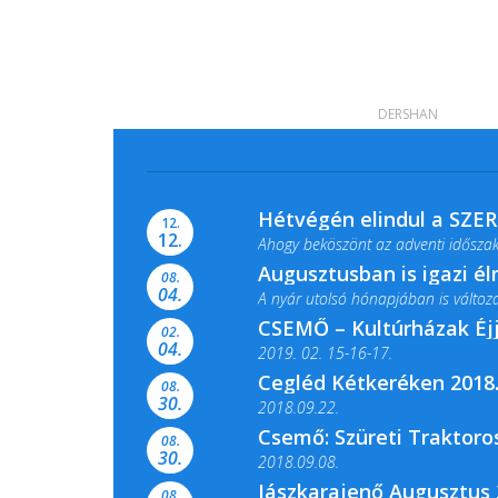
DERSHAN
Hétvégén elindul a SZE
12.
12.
Ahogy beköszönt az adventi időszak,
Augusztusban is igazi é
08.
04.
A nyár utolsó hónapjában is változato
CSEMŐ – Kultúrházak Éj
02.
04.
2019. 02. 15-16-17.
Cegléd Kétkeréken 2018.
08.
Színes és tartalmas programokkal vá
30.
2018.09.22.
Csemő: Szüreti Traktoros
08.
30.
2018.09.08.
Jászkarajenő Augusztus 
08.