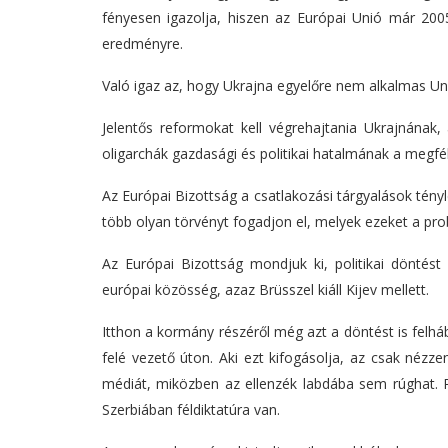
fényesen igazolja, hiszen az Európai Unió már 20
eredményre.
Való igaz az, hogy Ukrajna egyelőre nem alkalmas Unió
Jelentős reformokat kell végrehajtania Ukrajnának,
oligarchák gazdasági és politikai hatalmának a megf
Az Európai Bizottság a csatlakozási tárgyalások tén
több olyan törvényt fogadjon el, melyek ezeket a pr
Az Európai Bizottság mondjuk ki, politikai döntést
európai közösség, azaz Brüsszel kiáll Kijev mellett.
Itthon a kormány részéről még azt a döntést is felhá
felé vezető úton. Aki ezt kifogásolja, az csak nézz
médiát, miközben az ellenzék labdába sem rúghat. Pe
Szerbiában féldiktatúra van.