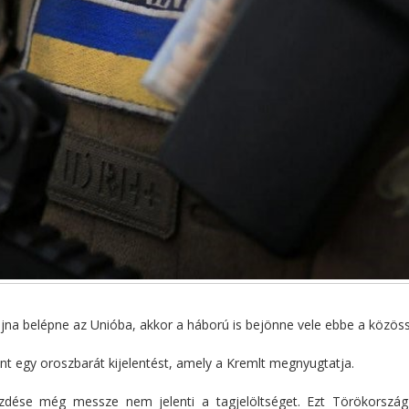
ajna belépne az Unióba, akkor a háború is bejönne vele ebbe a közös
nt egy oroszbarát kijelentést, amely a Kremlt megnyugtatja.
kezdése még messze nem jelenti a tagjelöltséget. Ezt Törökország