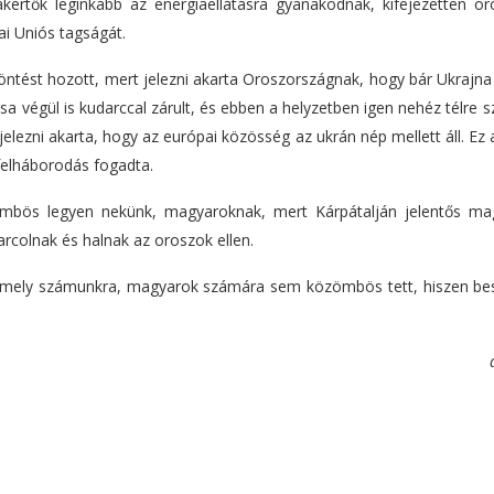
értők leginkább az energiaellátásra gyanakodnak, kifejezetten or
pai Uniós tagságát.
döntést hozott, mert jelezni akarta Oroszországnak, hogy bár Ukrajn
a végül is kudarccal zárult, és ebben a helyzetben igen nehéz télre 
elezni akarta, hogy az európai közösség az ukrán nép mellett áll. Ez
felháborodás fogadta.
mbös legyen nekünk, magyaroknak, mert Kárpátalján jelentős ma
arcolnak és halnak az oroszok ellen.
 mely számunkra, magyarok számára sem közömbös tett, hiszen be