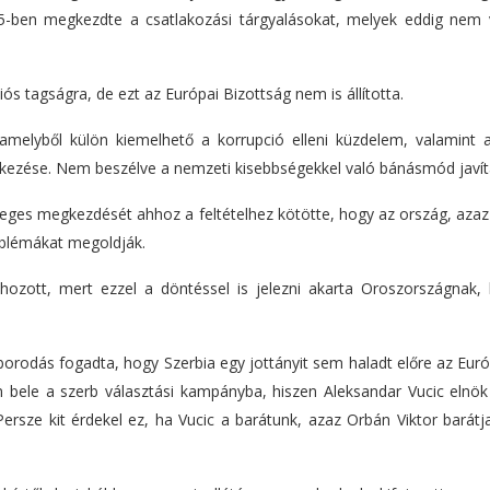
05-ben megkezdte a csatlakozási tárgyalásokat, melyek eddig nem 
s tagságra, de ezt az Európai Bizottság nem is állította.
 amelyből külön kiemelhető a korrupció elleni küzdelem, valamint a
ékezése. Nem beszélve a nemzeti kisebbségekkel való bánásmód javít
yleges megkezdését ahhoz a feltételhez kötötte, hogy az ország, aza
oblémákat megoldják.
 hozott, mert ezzel a döntéssel is jelezni akarta Oroszországnak,
borodás fogadta, hogy Szerbia egy jottányit sem haladt előre az Eur
en bele a szerb választási kampányba, hiszen Aleksandar Vucic elnök
rsze kit érdekel ez, ha Vucic a barátunk, azaz Orbán Viktor barátja