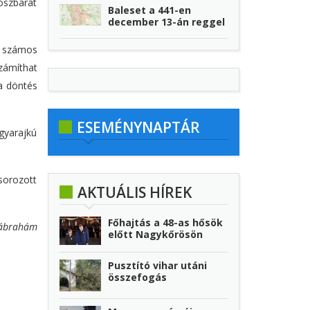
oszbarát
Baleset a 441-en
december 13-án reggel
a számos
számíthat
 a döntés
ESEMÉNYNAPTÁR
gyarajkú
sorozott
AKTUÁLIS HÍREK
Főhajtás a 48-as hősök
ábrahám
előtt Nagykőrösön
Pusztító vihar utáni
összefogás