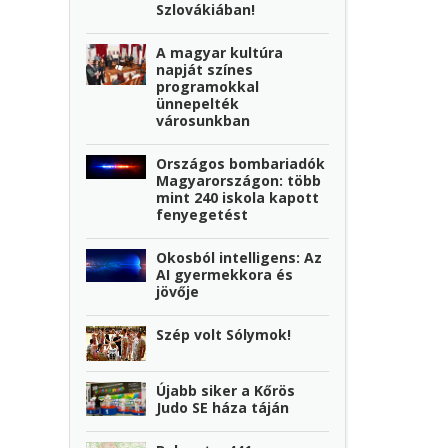
Szlovákiában!
A magyar kultúra
napját színes
programokkal
ünnepelték
városunkban
Országos bombariadók
Magyarországon: több
mint 240 iskola kapott
fenyegetést
Okosból intelligens: Az
AI gyermekkora és
jövője
Szép volt Sólymok!
Újabb siker a Kőrös
Judo SE háza táján