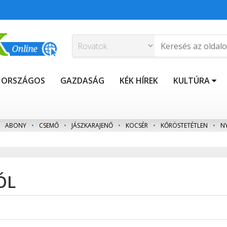
ORSZÁGOS
GAZDASÁG
KÉK HÍREK
KULTÚRA
ABONY
•
CSEMŐ
•
JÁSZKARAJENŐ
•
KOCSÉR
•
KŐRÖSTETÉTLEN
•
N
ÓL