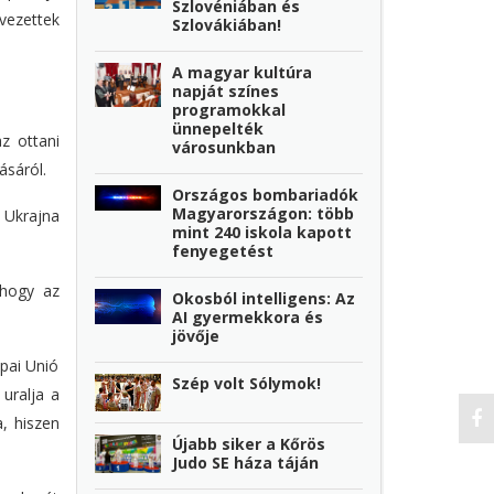
Szlovéniában és
vezettek
Szlovákiában!
A magyar kultúra
napját színes
programokkal
ünnepelték
z ottani
városunkban
ásáról.
Országos bombariadók
Magyarországon: több
z Ukrajna
mint 240 iskola kapott
fenyegetést
 hogy az
Okosból intelligens: Az
AI gyermekkora és
jövője
ópai Unió
Szép volt Sólymok!
 uralja a
, hiszen
Újabb siker a Kőrös
Judo SE háza táján