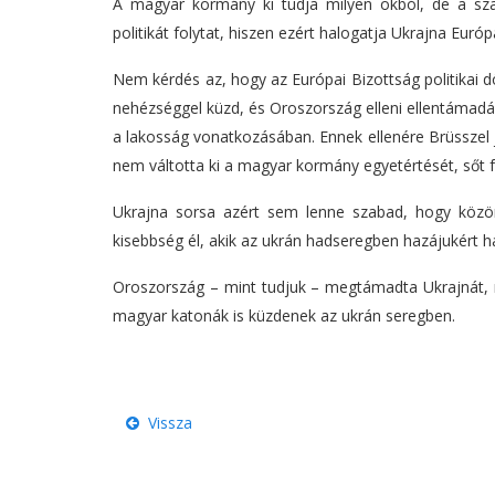
A magyar kormány ki tudja milyen okból, de a szak
politikát folytat, hiszen ezért halogatja Ukrajna Euró
Nem kérdés az, hogy az Európai Bizottság politikai 
nehézséggel küzd, és Oroszország elleni ellentámadás
a lakosság vonatkozásában. Ennek ellenére Brüsszel j
nem váltotta ki a magyar kormány egyetértését, sőt 
Ukrajna sorsa azért sem lenne szabad, hogy közö
kisebbség él, akik az ukrán hadseregben hazájukért h
Oroszország – mint tudjuk – megtámadta Ukrajnát,
magyar katonák is küzdenek az ukrán seregben.
Vissza