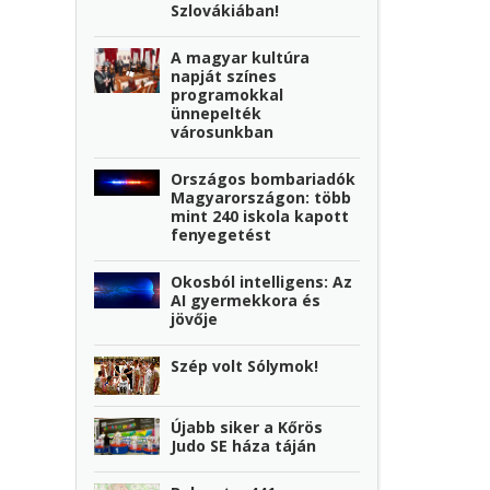
Szlovákiában!
A magyar kultúra
napját színes
programokkal
ünnepelték
városunkban
Országos bombariadók
Magyarországon: több
mint 240 iskola kapott
fenyegetést
Okosból intelligens: Az
AI gyermekkora és
jövője
Szép volt Sólymok!
Újabb siker a Kőrös
Judo SE háza táján