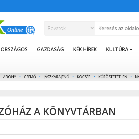
ORSZÁGOS
GAZDASÁG
KÉK HÍREK
KULTÚRA
ABONY
•
CSEMŐ
•
JÁSZKARAJENŐ
•
KOCSÉR
•
KŐRÖSTETÉTLEN
•
N
ZÓHÁZ A KÖNYVTÁRBAN