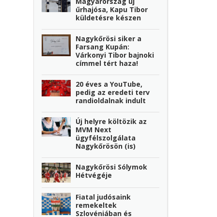
Magyarország új
űrhajósa, Kapu Tibor
küldetésre készen
Nagykőrösi siker a
Farsang Kupán:
Várkonyi Tibor bajnoki
címmel tért haza!
20 éves a YouTube,
pedig az eredeti terv
randioldalnak indult
Új helyre költözik az
MVM Next
ügyfélszolgálata
Nagykőrösön (is)
Nagykőrösi Sólymok
Hétvégéje
Fiatal judósaink
remekeltek
Szlovéniában és