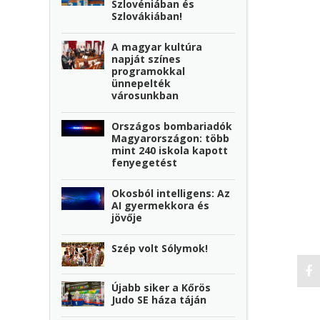
Szlovéniában és
Szlovákiában!
A magyar kultúra
napját színes
programokkal
ünnepelték
városunkban
Országos bombariadók
Magyarországon: több
mint 240 iskola kapott
fenyegetést
Okosból intelligens: Az
AI gyermekkora és
jövője
Szép volt Sólymok!
Újabb siker a Kőrös
Judo SE háza táján