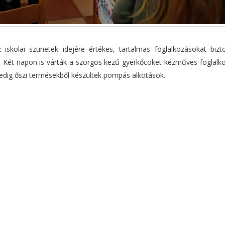
skolai szünetek idejére értékes, tartalmas foglalkozásokat bizto
. Két napon is várták a szorgos kezű gyerkőcöket kézműves foglalko
pedig őszi termésekből készültek pompás alkotások.