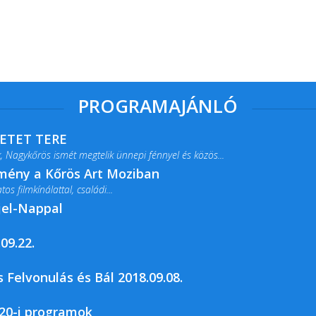
PROGRAMAJÁNLÓ
RETET TERE
 Nagykőrös ismét megtelik ünnepi fénnyel és közös...
lmény a Kőrös Art Moziban
s filmkínálattal, családi...
jel-Nappal
09.22.
rja a Csemői Községi Könyvtár és...
 Felvonulás és Bál 2018.09.08.
20-i programok