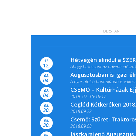
DERSHAN
Hétvégén elindul a SZE
12.
12.
Ahogy beköszönt az adventi időszak,
Augusztusban is igazi é
08.
04.
A nyár utolsó hónapjában is változato
CSEMŐ – Kultúrházak Éj
02.
04.
2019. 02. 15-16-17.
Cegléd Kétkeréken 2018.
08.
Színes és tartalmas programokkal vá
30.
2018.09.22.
Csemő: Szüreti Traktoros
08.
30.
2018.09.08.
Jászkarajenő Augusztus 
08.