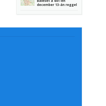
Baleset a 441-en
december 13-án reggel