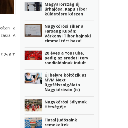
Magyarország új
űrhajósa, Kapu Tibor
küldetésre készen
Nagykőrösi siker a
sítani a
Farsang Kupán:
zásra. A
Várkonyi Tibor bajnoki
címmel tért haza!
20 éves a YouTube,
K.Zs.B.T.
pedig az eredeti terv
randioldalnak indult
Új helyre költözik az
MVM Next
ügyfélszolgálata
Nagykőrösön (is)
Nagykőrösi Sólymok
Hétvégéje
Fiatal judósaink
remekeltek