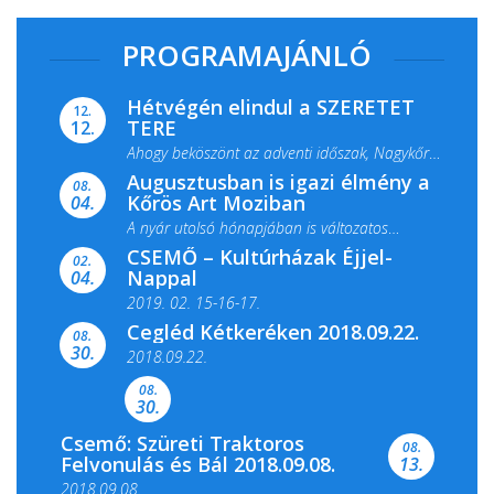
PROGRAMAJÁNLÓ
Hétvégén elindul a SZERETET
12.
TERE
12.
Ahogy beköszönt az adventi időszak, Nagykőrös
Augusztusban is igazi élmény a
ismét megtelik ünnepi fénnyel és közös...
08.
Kőrös Art Moziban
04.
A nyár utolsó hónapjában is változatos
CSEMŐ – Kultúrházak Éjjel-
filmkínálattal, családi...
02.
Nappal
04.
2019. 02. 15-16-17.
Cegléd Kétkeréken 2018.09.22.
08.
Színes és tartalmas programokkal várja a
30.
2018.09.22.
Csemői Községi Könyvtár és...
08.
30.
Csemő: Szüreti Traktoros
08.
Felvonulás és Bál 2018.09.08.
13.
2018.09.08.