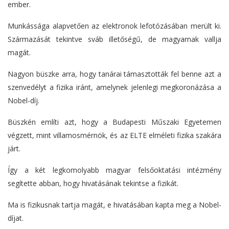
ember.
Munkássága alapvetően az elektronok lefotózásában merült ki.
Származását tekintve sváb illetőségű, de magyarnak vallja
magát.
Nagyon büszke arra, hogy tanárai támasztották fel benne azt a
szenvedélyt a fizika iránt, amelynek jelenlegi megkoronázása a
Nobel-díj.
Büszkén említi azt, hogy a Budapesti Műszaki Egyetemen
végzett, mint villamosmérnök, és az ELTE elméleti fizika szakára
járt.
Így a két legkomolyabb magyar felsőoktatási intézmény
segítette abban, hogy hivatásának tekintse a fizikát.
Ma is fizikusnak tartja magát, e hivatásában kapta meg a Nobel-
díjat.