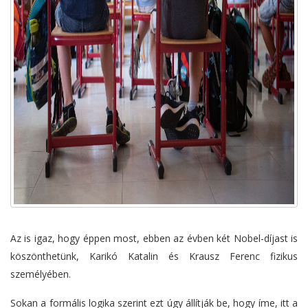
Az is igaz, hogy éppen most, ebben az évben két Nobel-díjast is
köszönthetünk, Karikó Katalin és Krausz Ferenc fizikus
személyében.
Sokan a formális logika szerint ezt úgy állítják be, hogy íme, itt a