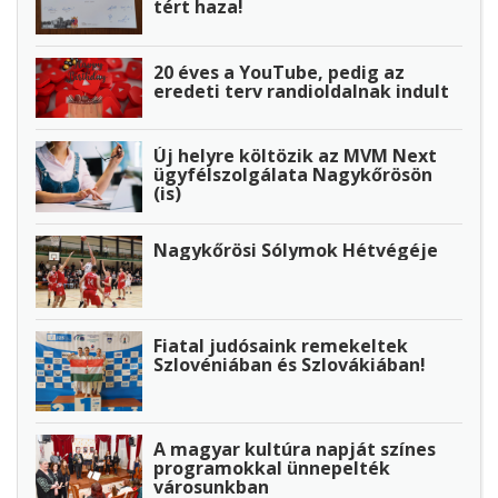
tért haza!
20 éves a YouTube, pedig az
eredeti terv randioldalnak indult
Új helyre költözik az MVM Next
ügyfélszolgálata Nagykőrösön
(is)
Nagykőrösi Sólymok Hétvégéje
Fiatal judósaink remekeltek
Szlovéniában és Szlovákiában!
A magyar kultúra napját színes
programokkal ünnepelték
városunkban