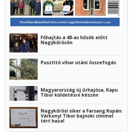
Főhajtás a 48-as hősök előtt
Nagykőrösön
Pusztító vihar utáni összefogás
Magyarország új űrhajósa, Kapu
Tibor küldetésre készen
Nagykőrösi siker a Farsang Kupán:
Várkonyi Tibor bajnoki címmel
tért haza!