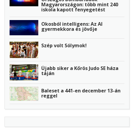
Magyarországon: több mint 240
iskola kapott fenyegetést
Okosból intelligens: Az AI
gyermekkora és jövője
Szép volt Sólymok!
Újabb siker a Kőrös Judo SE háza
táján
Baleset a 441-en december 13-án
reggel