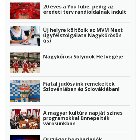
20 éves a YouTube, pedig az
eredeti terv randioldalnak indult
Új helyre költözik az MVM Next
ügyfélszolgálata Nagykőrösön
(is)
Nagykőrösi Sólymok Hétvégéje
Fiatal judósaink remekeltek
Szlovéniában és Szlovákiában!
A magyar kultúra napját színes
programokkal ünnepelték
városunkban
Országos bombariadók