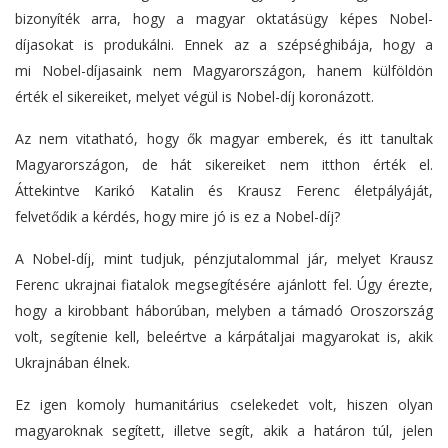
bizonyíték arra, hogy a magyar oktatásügy képes Nobel-
díjasokat is produkálni. Ennek az a szépséghibája, hogy a
mi Nobel-díjasaink nem Magyarországon, hanem külföldön
érték el sikereiket, melyet végül is Nobel-díj koronázott.
Az nem vitatható, hogy ők magyar emberek, és itt tanultak
Magyarországon, de hát sikereiket nem itthon érték el.
Áttekintve Karikó Katalin és Krausz Ferenc életpályáját,
felvetődik a kérdés, hogy mire jó is ez a Nobel-díj?
A Nobel-díj, mint tudjuk, pénzjutalommal jár, melyet Krausz
Ferenc ukrajnai fiatalok megsegítésére ajánlott fel. Úgy érezte,
hogy a kirobbant háborúban, melyben a támadó Oroszország
volt, segítenie kell, beleértve a kárpátaljai magyarokat is, akik
Ukrajnában élnek.
Ez igen komoly humanitárius cselekedet volt, hiszen olyan
magyaroknak segített, illetve segít, akik a határon túl, jelen