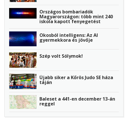
Országos bombariadók
Magyarországon: több mint 240
iskola kapott fenyegetést
Okosból intelligens: Az AI
gyermekkora és jövője
Szép volt Sólymok!
Újabb siker a Kőrös Judo SE háza
táján
Baleset a 441-en december 13-án
reggel