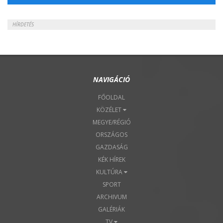
HÍRDETÉS
NAVIGÁCIÓ
FŐOLDAL
KÖZÉLET
MEGYE/RÉGIÓ
ORSZÁGOS
GAZDASÁG
KÉK HÍREK
KULTÚRA
SPORT
ARCHIVUM
GALÉRIÁK
TV