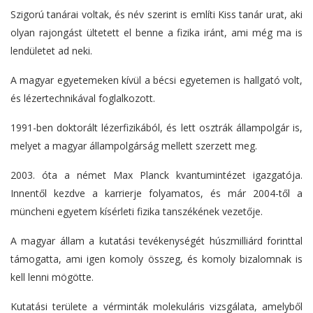
Szigorú tanárai voltak, és név szerint is említi Kiss tanár urat, aki
olyan rajongást ültetett el benne a fizika iránt, ami még ma is
lendületet ad neki.
A magyar egyetemeken kívül a bécsi egyetemen is hallgató volt,
és lézertechnikával foglalkozott.
1991-ben doktorált lézerfizikából, és lett osztrák állampolgár is,
melyet a magyar állampolgárság mellett szerzett meg.
2003. óta a német Max Planck kvantumintézet igazgatója.
Innentől kezdve a karrierje folyamatos, és már 2004-től a
müncheni egyetem kísérleti fizika tanszékének vezetője.
A magyar állam a kutatási tevékenységét húszmilliárd forinttal
támogatta, ami igen komoly összeg, és komoly bizalomnak is
kell lenni mögötte.
Kutatási területe a vérminták molekuláris vizsgálata, amelyből