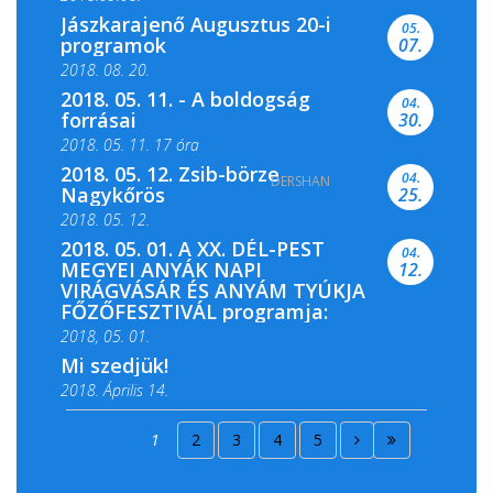
Jászkarajenő Augusztus 20-i
05.
programok
07.
2018. 08. 20.
2018. 05. 11. - A boldogság
04.
forrásai
30.
2018. 05. 11. 17 óra
2018. 05. 12. Zsib-börze
04.
DERSHAN
2018. 05. 11. 19 óra
Nagykőrös
25.
2018. 05. 12.
2018. 05. 01. A XX. DÉL-PEST
04.
MEGYEI ANYÁK NAPI
12.
VIRÁGVÁSÁR ÉS ANYÁM TYÚKJA
FŐZŐFESZTIVÁL programja:
2018, 05. 01.
Mi szedjük!
2018. Április 14.
2018. Április 15.
1
2
3
4
5
2018. Április 22.