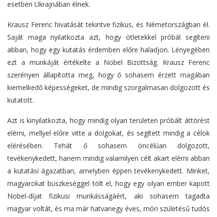
esetben Ukrajnában élnek.
Krausz Ferenc hivatását tekintve fizikus, és Németországban él.
Saját maga nyilatkozta azt, hogy ötletekkel próbál segíteni
abban, hogy egy kutatás érdemben előre haladjon. Lényegében
ezt a munkáját értékelte a Nobel Bizottság. Krausz Ferenc
szerényen állapította meg, hogy ő sohasem érzett magában
kiemelkedő képességeket, de mindig szorgalmasan dolgozott és
kutatott.
Azt is kinyilatkozta, hogy mindig olyan területen próbált áttörést
elérni, mellyel előre vitte a dolgokat, és segített mindig a célok
elérésében. Tehát ő sohasem öncélúan dolgozott,
tevékenykedett, hanem mindig valamilyen célt akart elérni abban
a kutatási ágazatban, amelyben éppen tevékenykedett. Minket,
magyarokat büszkeséggel tölt el, hogy egy olyan ember kapott
Nobel-díjat fizikusi munkásságáért, aki sohasem tagadta
magyar voltát, és ma már hatvanegy éves, móri születésű tudós