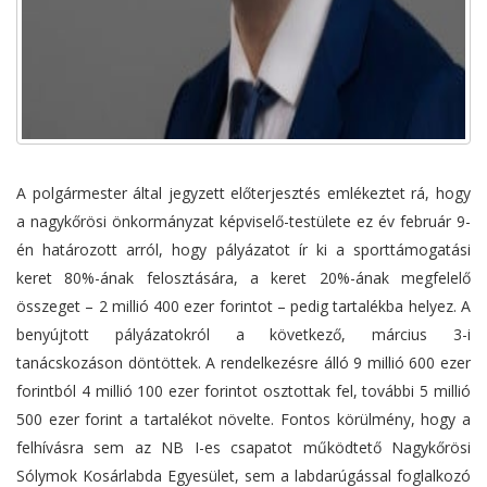
A polgármester által jegyzett előterjesztés emlékeztet rá, hogy
a nagykőrösi önkormányzat képviselő-testülete ez év február 9-
én határozott arról, hogy pályázatot ír ki a sporttámogatási
keret 80%-ának felosztására, a keret 20%-ának megfelelő
összeget – 2 millió 400 ezer forintot – pedig tartalékba helyez. A
benyújtott pályázatokról a következő, március 3-i
tanácskozáson döntöttek. A rendelkezésre álló 9 millió 600 ezer
forintból 4 millió 100 ezer forintot osztottak fel, további 5 millió
500 ezer forint a tartalékot növelte. Fontos körülmény, hogy a
felhívásra sem az NB I-es csapatot működtető Nagykőrösi
Sólymok Kosárlabda Egyesület, sem a labdarúgással foglalkozó