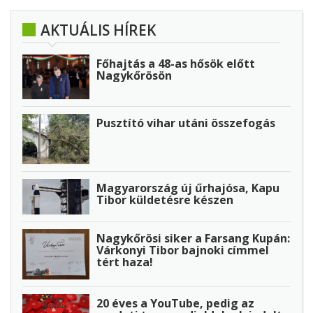
AKTUÁLIS HÍREK
Főhajtás a 48-as hősök előtt
Nagykőrösön
Pusztító vihar utáni összefogás
Magyarország új űrhajósa, Kapu
Tibor küldetésre készen
Nagykőrösi siker a Farsang Kupán:
Várkonyi Tibor bajnoki címmel
tért haza!
20 éves a YouTube, pedig az