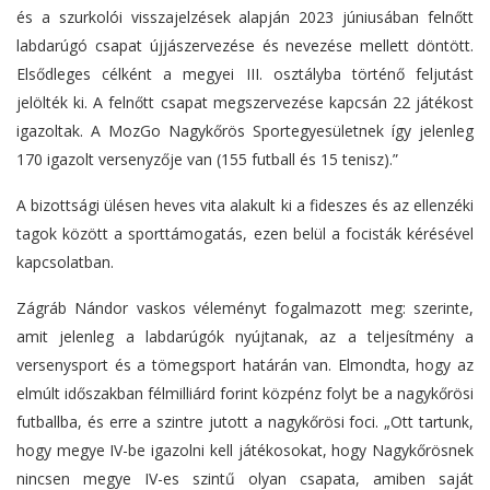
és a szurkolói visszajelzések alapján 2023 júniusában felnőtt
labdarúgó csapat újjászervezése és nevezése mellett döntött.
Elsődleges célként a megyei III. osztályba történő feljutást
jelölték ki. A felnőtt csapat megszervezése kapcsán 22 játékost
igazoltak. A MozGo Nagykőrös Sportegyesületnek így jelenleg
170 igazolt versenyzője van (155 futball és 15 tenisz).”
A bizottsági ülésen heves vita alakult ki a fideszes és az ellenzéki
tagok között a sporttámogatás, ezen belül a focisták kérésével
kapcsolatban.
Zágráb Nándor vaskos véleményt fogalmazott meg: szerinte,
amit jelenleg a labdarúgók nyújtanak, az a teljesítmény a
versenysport és a tömegsport határán van. Elmondta, hogy az
elmúlt időszakban félmilliárd forint közpénz folyt be a nagykőrösi
futballba, és erre a szintre jutott a nagykőrösi foci. „Ott tartunk,
hogy megye IV-be igazolni kell játékosokat, hogy Nagykőrösnek
nincsen megye IV-es szintű olyan csapata, amiben saját