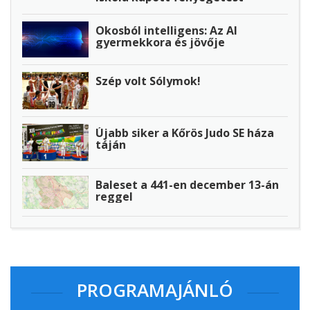
Okosból intelligens: Az AI
gyermekkora és jövője
Szép volt Sólymok!
Újabb siker a Kőrös Judo SE háza
táján
Baleset a 441-en december 13-án
reggel
PROGRAMAJÁNLÓ