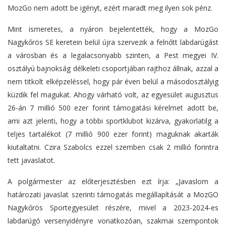
MozGo nem adott be igényt, ezért maradt meg ilyen sok pénz.
Mint ismeretes, a nyáron bejelentették, hogy a MozGo
Nagykőrös SE keretein belül újra szervezik a felnőtt labdarúgást
a városban és a legalacsonyabb szinten, a Pest megyei IV.
osztályú bajnokság délkeleti csoportjában rajthoz állnak, azzal a
nem titkolt elképzeléssel, hogy pár éven belül a másodosztályig
küzdik fel magukat. Ahogy várható volt, az egyesület augusztus
26-án 7 millió 500 ezer forint támogatási kérelmet adott be,
ami azt jelenti, hogy a többi sportklubot kizárva, gyakorlatilg a
teljes tartalékot (7 millió 900 ezer forint) maguknak akarták
kiutaltatni. Czira Szabolcs ezzel szemben csak 2 millió forintra
tett javaslatot.
A polgármester az előterjesztésben ezt írja: „Javaslom a
határozati javaslat szerinti támogatás megállapítását a MozGO
Nagykőrös Sportegyesület részére, mivel a 2023-2024-es
labdarúgó versenyidényre vonatkozóan, szakmai szempontok