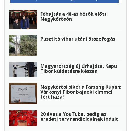
Főhajtás a 48-as hősök előtt
Nagykőrösön
Pusztító vihar utáni összefogás
Magyarország új űrhajósa, Kapu
Tibor küldetésre készen
Nagykőrösi siker a Farsang Kupán:
Várkonyi Tibor bajnoki címmel
tért haza!
20 éves a YouTube, pedig az
eredeti terv randioldalnak indult