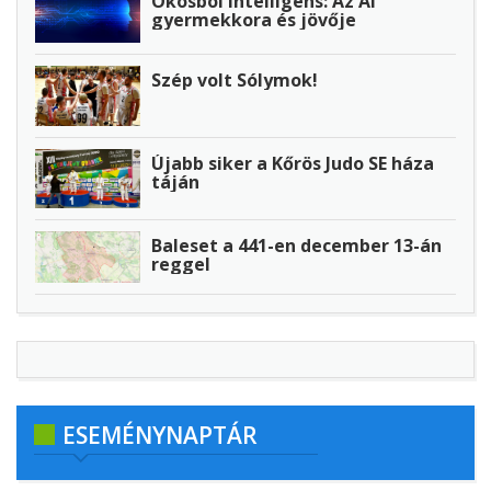
Okosból intelligens: Az AI
gyermekkora és jövője
Szép volt Sólymok!
Újabb siker a Kőrös Judo SE háza
táján
Baleset a 441-en december 13-án
reggel
ESEMÉNYNAPTÁR