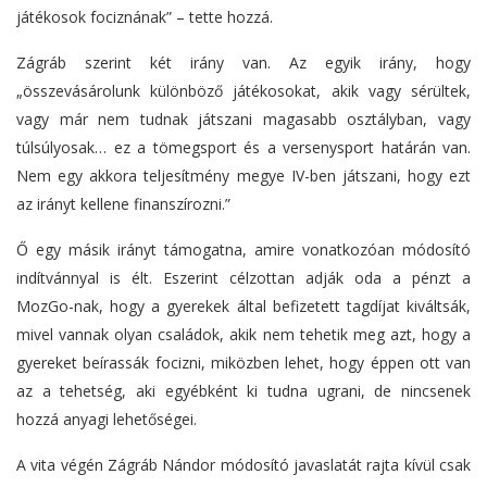
játékosok fociznának” – tette hozzá.
Zágráb szerint két irány van. Az egyik irány, hogy
„összevásárolunk különböző játékosokat, akik vagy sérültek,
vagy már nem tudnak játszani magasabb osztályban, vagy
túlsúlyosak… ez a tömegsport és a versenysport határán van.
Nem egy akkora teljesítmény megye IV-ben játszani, hogy ezt
az irányt kellene finanszírozni.”
Ő egy másik irányt támogatna, amire vonatkozóan módosító
indítvánnyal is élt. Eszerint célzottan adják oda a pénzt a
MozGo-nak, hogy a gyerekek által befizetett tagdíjat kiváltsák,
mivel vannak olyan családok, akik nem tehetik meg azt, hogy a
gyereket beírassák focizni, miközben lehet, hogy éppen ott van
az a tehetség, aki egyébként ki tudna ugrani, de nincsenek
hozzá anyagi lehetőségei.
A vita végén Zágráb Nándor módosító javaslatát rajta kívül csak