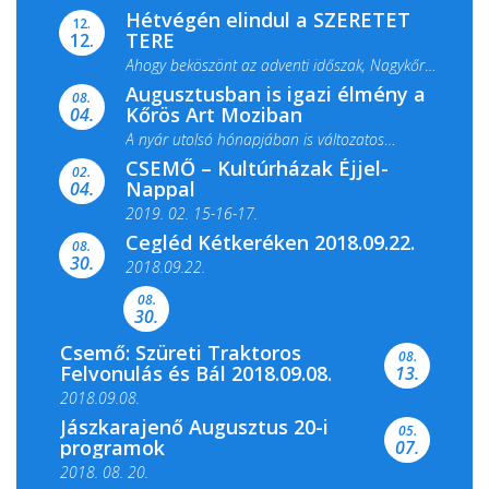
Hétvégén elindul a SZERETET
12.
TERE
12.
Ahogy beköszönt az adventi időszak, Nagykőrös
Augusztusban is igazi élmény a
ismét megtelik ünnepi fénnyel és közös...
08.
Kőrös Art Moziban
04.
A nyár utolsó hónapjában is változatos
CSEMŐ – Kultúrházak Éjjel-
filmkínálattal, családi...
02.
Nappal
04.
2019. 02. 15-16-17.
Cegléd Kétkeréken 2018.09.22.
08.
Színes és tartalmas programokkal várja a
30.
2018.09.22.
Csemői Községi Könyvtár és...
08.
30.
Csemő: Szüreti Traktoros
08.
Felvonulás és Bál 2018.09.08.
13.
2018.09.08.
Jászkarajenő Augusztus 20-i
05.
programok
07.
2018. 08. 20.