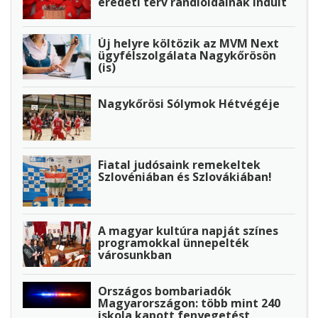
eredeti terv randioldalnak indult
Új helyre költözik az MVM Next
ügyfélszolgálata Nagykőrösön
(is)
Nagykőrösi Sólymok Hétvégéje
Fiatal judósaink remekeltek
Szlovéniában és Szlovákiában!
A magyar kultúra napját színes
programokkal ünnepelték
városunkban
Országos bombariadók
Magyarországon: több mint 240
iskola kapott fenyegetést