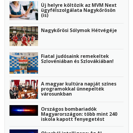
Új helyre költözik az MVM Next
ügyfélszolgálata Nagykőrösön
(is)
Nagykőrösi Sólymok Hétvégéje
Fiatal judósaink remekeltek
Szlovéniában és Szlovákiában!
A magyar kultúra napját színes
programokkal ünnepelték
városunkban
Országos bombariadók
Magyarországon: több mint 240
iskola kapott fenyegetést