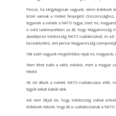
Persze, ha tárgyilagosak vagyunk, elemi érdekünk 
közel vannak a minket fenyegető Oroszországhoz, 
legyenek a svédek a NATO tagjai, mert mi, magyaro
a svéd tankönyvekben az áll, hogy Magyarország 
akadályozni Svédország NATO csatlakozását, és azt
becsületünkre, ami persze Magyarország szempontjábó
Hát ezért vagyunk megsértődve rájuk mi, magyarok, 
Nem lehet tudni a valós indokot, mert a magyar szín
hihető.
Mi ott állunk a svédek NATO-csatlakozása előtt, 
kígyót-békát kiabál ránk.
Azt nem látjuk be, hogy Svédország sokkal erőseb
érdekünk nekünk, hogy ők is csatlakozzanak a NATO-h