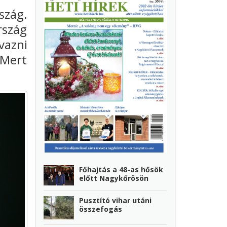
szág.
rszág
vazni
Mert
Főhajtás a 48-as hősök
előtt Nagykőrösön
Pusztító vihar utáni
összefogás