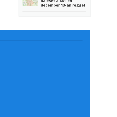
Baleset a 441-en
december 13-án reggel