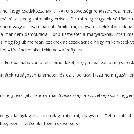
lenne, hogy csatlakozzanak a NATO szövetségi rendszeréhez, mert 
másrészt pedig katonailag erősek. De mi meg vagyunk sértődve r
k nem vagyunk zsarolhatóak. Amibe mi, magyarok belekötöttünk az 
ma már nem demokrácia. Több tiszteletet a magyaroknak, mert me
 is meg fogjuk mondani ezeknek az északiaknak, hogy mi kényesek v
l – történelmünket tekintve – kérdőjeles.
és Európa hiába vonja fel szemöldökét, hogy mi baj van a magyarokk
játék túlságosan is amatőr, és ez a politikai hiszti nem igazán ér
mint egy élő gát, nehogy már Svédország a szövetségesünk legyen
b gazdaságilag és katonailag, mint mi, magyarok. Tehát valójáb
oz, ezzel is erősebbé téve a szövetséget.