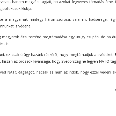
rvezet, hanem megvédi tagjait, ha azokat fegyveres támadás érné. 
politikusok klubja.
se a magyarnak mintegy háromszorosa, valamint hadserege, légi
ennünket is védene.
g magyarok által történő megtámadása egy ürügy csupán, de ha d
st is.
ani, ez csak ürügy hazánk részéről, hogy megtámadjuk a svédeket. E
at, hiszen az oroszok kívánsága, hogy Svédország ne legyen NATO-tag
 svéd NATO-tagságot, hacsak az nem az indok, hogy ezzel védeni ak