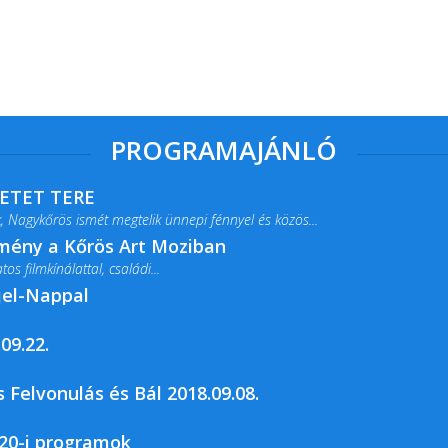
PROGRAMAJÁNLÓ
RETET TERE
 Nagykőrös ismét megtelik ünnepi fénnyel és közös...
lmény a Kőrös Art Moziban
s filmkínálattal, családi...
jel-Nappal
09.22.
rja a Csemői Községi Könyvtár és...
 Felvonulás és Bál 2018.09.08.
20-i programok