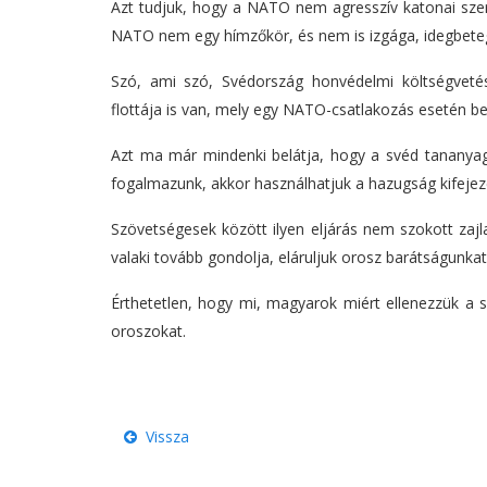
Azt tudjuk, hogy a NATO nem agresszív katonai sze
NATO nem egy hímzőkör, és nem is izgága, idegbeteg 
Szó, ami szó, Svédország honvédelmi költségveté
flottája is van, mely egy NATO-csatlakozás esetén b
Azt ma már mindenki belátja, hogy a svéd tananya
fogalmazunk, akkor használhatjuk a hazugság kifejezé
Szövetségesek között ilyen eljárás nem szokott zajl
valaki tovább gondolja, eláruljuk orosz barátságunk
Érthetetlen, hogy mi, magyarok miért ellenezzük a
oroszokat.
Vissza