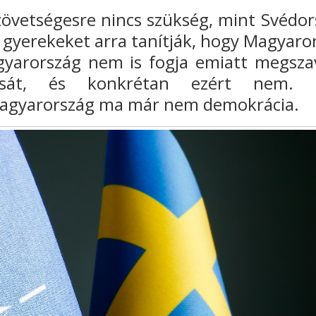
övetségesre nincs szükség, mint Svédor
d gyerekeket arra tanítják, hogy Magyaro
arország nem is fogja emiatt megsza
zását, és konkrétan ezért nem. 
 Magyarország ma már nem demokrácia.