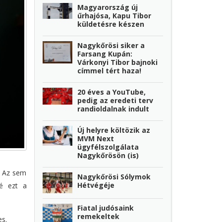
Magyarország új
űrhajósa, Kapu Tibor
küldetésre készen
Nagykőrösi siker a
Farsang Kupán:
Várkonyi Tibor bajnoki
címmel tért haza!
20 éves a YouTube,
pedig az eredeti terv
randioldalnak indult
Új helyre költözik az
MVM Next
ügyfélszolgálata
Nagykőrösön (is)
. Az sem
Nagykőrösi Sólymok
Hétvégéje
né ezt a
Fiatal judósaink
remekeltek
es.