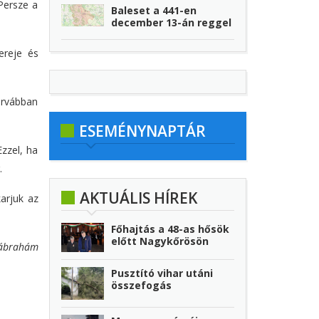
Persze a
Baleset a 441-en
december 13-án reggel
ereje és
urvábban
ESEMÉNYNAPTÁR
zzel, ha
.
AKTUÁLIS HÍREK
arjuk az
Főhajtás a 48-as hősök
előtt Nagykőrösön
ábrahám
Pusztító vihar utáni
összefogás