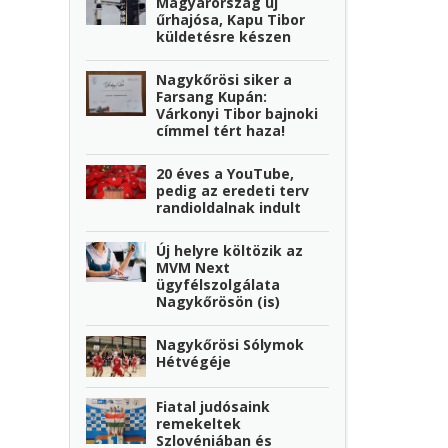
Magyarország új
űrhajósa, Kapu Tibor
küldetésre készen
Nagykőrösi siker a
Farsang Kupán:
Várkonyi Tibor bajnoki
címmel tért haza!
20 éves a YouTube,
pedig az eredeti terv
randioldalnak indult
Új helyre költözik az
MVM Next
ügyfélszolgálata
Nagykőrösön (is)
Nagykőrösi Sólymok
Hétvégéje
Fiatal judósaink
remekeltek
Szlovéniában és