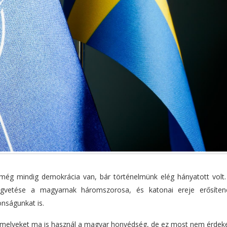
még mindig demokrácia van, bár történelmünk elég hányatott volt
gvetése a magyarnak háromszorosa, és katonai ereje erősíte
onságunkat is.
 melyeket ma is használ a magyar honvédség, de ez most nem érdek