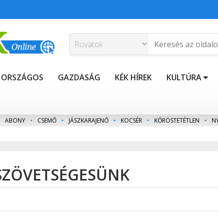
ORSZÁGOS
GAZDASÁG
KÉK HÍREK
KULTÚRA
ABONY
•
CSEMŐ
•
JÁSZKARAJENŐ
•
KOCSÉR
•
KŐRÖSTETÉTLEN
•
N
 SZÖVETSÉGESÜNK