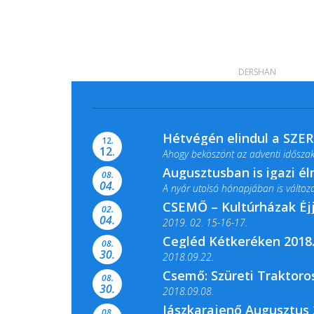
DERSHAN
Hétvégén elindul a SZE
12.
12.
Ahogy beköszönt az adventi időszak,
Augusztusban is igazi é
08.
04.
A nyár utolsó hónapjában is változato
CSEMŐ – Kultúrházak Éj
02.
04.
2019. 02. 15-16-17.
Cegléd Kétkeréken 2018.
08.
Színes és tartalmas programokkal vá
30.
2018.09.22.
Csemő: Szüreti Traktoros
08.
30.
2018.09.08.
Jászkarajenő Augusztus 
08.