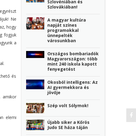
Szlovéniában és
Szlovákiában!
egyrészt
ájuk! Ne
A magyar kultúra
napját színes
az, hogy
programokkal
g fogjuk
ünnepelték
városunkban
agyunk a
Országos bombariadók
Magyarországon: több
al.
mint 240 iskola kapott
fenyegetést
thető és
Okosból intelligens: Az
AI gyermekkora és
jövője
, amikor
Szép volt Sólymok!
an elemi
Újabb siker a Kőrös
Judo SE háza táján