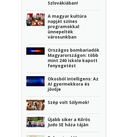
Szlovákiában!
A magyar kultúra
napját színes
programokkal
ünnepelték
városunkban
Országos bombariadók
Magyarországon: több
mint 240 iskola kapott
fenyegetést
Okosból intelligens: Az
AI gyermekkora és
jövője
Szép volt Sólymok!
Újabb siker a Kőrös
Judo SE háza táján