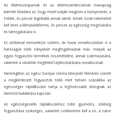
Az élelmiszeriparnak és az élelmiszerláncoknak manapság
kiemelt feladata az, hogy mivel tudják megóvni a környezetet, a
Földet, és persze leginkább annak lakóit. Ennek során tekintettel
kell lenni a klímavédelemre, és persze az egészség megóvására
és támogatására is.
Ez utóbbival nemzetközi szinten, de hazai vonatkozásban is a
hatóságok több irányelvet megfogalmaztak már, melyek az
egyes fogyasztói termékek összetételére, annak származására,
valamint a vásárlók megfelelő tájékoztatására vonatkoznak.
Nemrégiben az egész Európai Unióra kiterjedő felmérés szerint
a megkérdezett fogyasztók több mint hetven százaléka az
egészséges táplálkozást tartja a legfontosabb dolognak az
életmód kialakítása kapcsán.
Az egészségesebb táplálkozáshoz több gyümölcs, zöldség
fogyasztása szükséges, valamint csökkenteni kell a só, a cukor