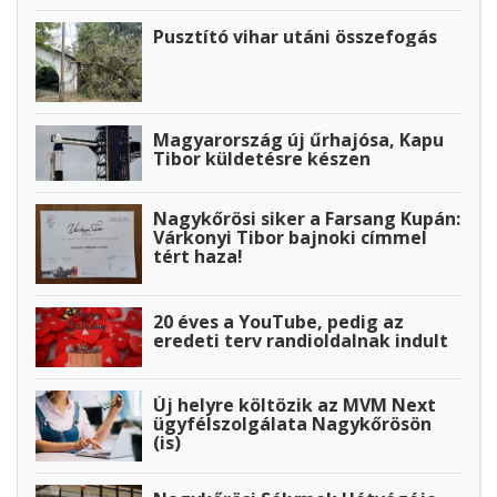
Pusztító vihar utáni összefogás
Magyarország új űrhajósa, Kapu
Tibor küldetésre készen
Nagykőrösi siker a Farsang Kupán:
Várkonyi Tibor bajnoki címmel
tért haza!
20 éves a YouTube, pedig az
eredeti terv randioldalnak indult
Új helyre költözik az MVM Next
ügyfélszolgálata Nagykőrösön
(is)