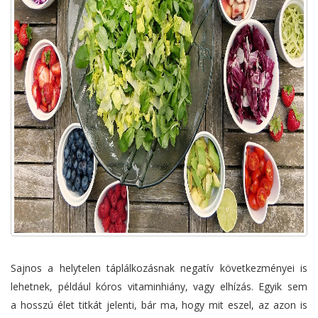
Sajnos a helytelen táplálkozásnak negatív következményei is
lehetnek, például kóros vitaminhiány, vagy elhízás. Egyik sem
a hosszú élet titkát jelenti, bár ma, hogy mit eszel, az azon is