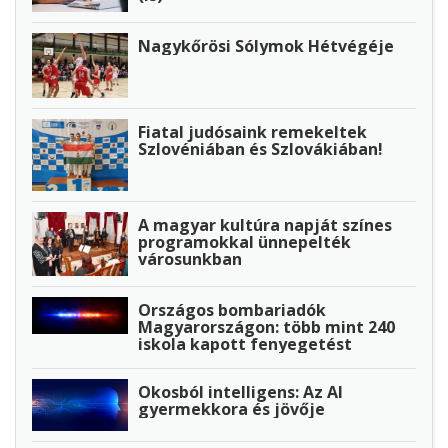
Nagykőrösi Sólymok Hétvégéje
Fiatal judósaink remekeltek
Szlovéniában és Szlovákiában!
A magyar kultúra napját színes
programokkal ünnepelték
városunkban
Országos bombariadók
Magyarországon: több mint 240
iskola kapott fenyegetést
Okosból intelligens: Az AI
gyermekkora és jövője