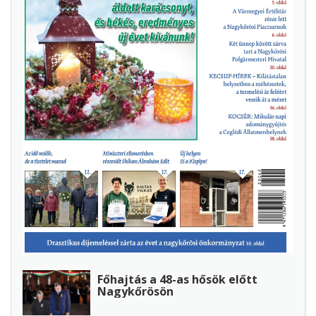
Főhajtás a 48-as hősök előtt
Nagykőrösön