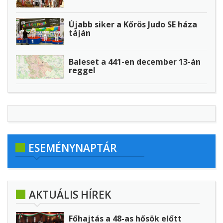
Újabb siker a Kőrös Judo SE háza
táján
Baleset a 441-en december 13-án
reggel
ESEMÉNYNAPTÁR
AKTUÁLIS HÍREK
Főhajtás a 48-as hősök előtt