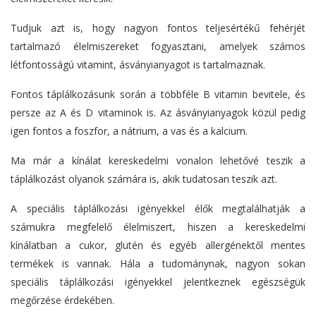
Tudjuk azt is, hogy nagyon fontos teljesértékű fehérjét
tartalmazó élelmiszereket fogyasztani, amelyek számos
létfontosságú vitamint, ásványianyagot is tartalmaznak.
Fontos táplálkozásunk során a többféle B vitamin bevitele, és
persze az A és D vitaminok is. Az ásványianyagok közül pedig
igen fontos a foszfor, a nátrium, a vas és a kalcium.
Ma már a kínálat kereskedelmi vonalon lehetővé teszik a
táplálkozást olyanok számára is, akik tudatosan teszik azt.
A speciális táplálkozási igényekkel élők megtalálhatják a
számukra megfelelő élelmiszert, hiszen a kereskedelmi
kínálatban a cukor, glutén és egyéb allergénektől mentes
termékek is vannak. Hála a tudománynak, nagyon sokan
speciális táplálkozási igényekkel jelentkeznek egészségük
megőrzése érdekében.