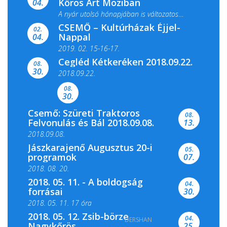
Kőrös Art Moziban
04.
A nyár utolsó hónapjában is változatos
CSEMŐ – Kultúrházak Éjjel-
filmkínálattal, családi...
02.
Nappal
04.
2019. 02. 15-16-17.
Cegléd Kétkeréken 2018.09.22.
08.
Színes és tartalmas programokkal várja a
30.
2018.09.22.
Csemői Községi Könyvtár és...
08.
30.
Csemő: Szüreti Traktoros
08.
Felvonulás és Bál 2018.09.08.
13.
2018.09.08.
Jászkarajenő Augusztus 20-i
05.
programok
07.
2018. 08. 20.
2018. 05. 11. - A boldogság
04.
forrásai
30.
2018. 05. 11. 17 óra
2018. 05. 12. Zsib-börze
04.
DERSHAN
2018. 05. 11. 19 óra
Nagykőrös
25.