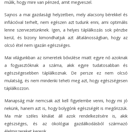
múlik, hogy mire van pénzed, amit megveszel.
Sajnos a mai gazdasági helyzetben, mely alacsony bérekkel és
inflációval terhelt, nem egészen azt tudunk enni, ami optimális
lenne szervezetünknek. Igen, a helyes táplálkozás sok pénzbe
kerül, és bizony kimondhatjuk azt általánosságban, hogy az
olcsó étel nem igazán egészséges.
Mai világunkban az ismeretek bővülése miatt egyre nő azoknak
a fogyasztóknak a száma, akik egyre tudatosabban és
egészségesebben táplálkoznak. De persze ez nem olcsó
mulatság, és nem mindenki teheti meg azt, hogy egészségesen
táplálkozzon.
Manapság már nemcsak azt kell figyelembe venni, hogy mi jó
nekünk, hanem azt is, hogy bolygónk egészségét is megőrizzük.
Ma már széles kínálat áll azok rendelkezésére is, akik
egészséges, és az ökológiai gazdálkodásból származó
élelmiszereket keresik.