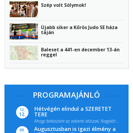
Szép volt Sólymok!
Újabb siker a Kőrös Judo SE háza
táján
Baleset a 441-en december 13-án
reggel
PROGRAMAJÁNLÓ
Hétvégén elindul a SZERETET
12.
TERE
12.
Ahogy beköszönt az adventi időszak, Nagykőrös
Augusztusban is igazi élmény a
ismét megtelik ünnepi fénnyel és közös...
08.