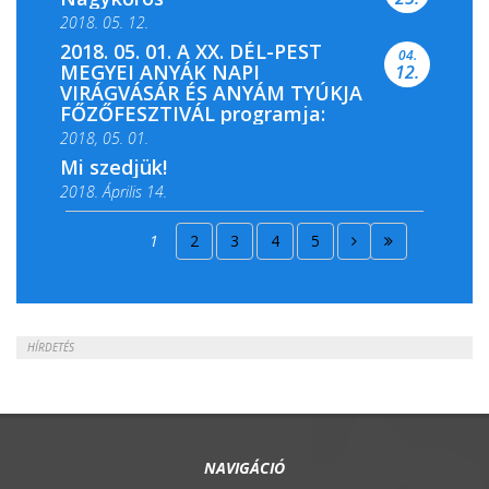
2018. 05. 12.
2018. 05. 01. A XX. DÉL-PEST
04.
MEGYEI ANYÁK NAPI
12.
VIRÁGVÁSÁR ÉS ANYÁM TYÚKJA
FŐZŐFESZTIVÁL programja:
2018, 05. 01.
Mi szedjük!
2018. Április 14.
2018. Április 15.
1
2
3
4
5
2018. Április 22.
HÍRDETÉS
NAVIGÁCIÓ