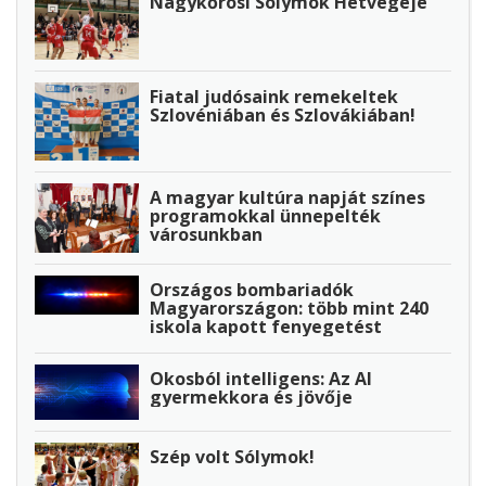
Nagykőrösi Sólymok Hétvégéje
Fiatal judósaink remekeltek
Szlovéniában és Szlovákiában!
A magyar kultúra napját színes
programokkal ünnepelték
városunkban
Országos bombariadók
Magyarországon: több mint 240
iskola kapott fenyegetést
Okosból intelligens: Az AI
gyermekkora és jövője
Szép volt Sólymok!