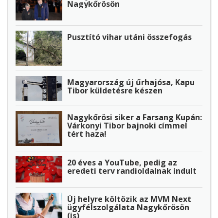
Nagykőrösön
Pusztító vihar utáni összefogás
Magyarország új űrhajósa, Kapu
Tibor küldetésre készen
Nagykőrösi siker a Farsang Kupán:
Várkonyi Tibor bajnoki címmel
tért haza!
20 éves a YouTube, pedig az
eredeti terv randioldalnak indult
Új helyre költözik az MVM Next
ügyfélszolgálata Nagykőrösön
(is)