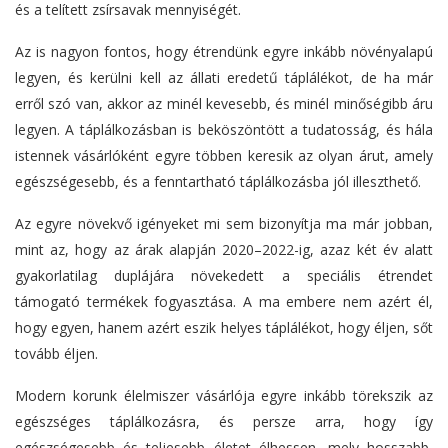
és a telített zsírsavak mennyiségét.
Az is nagyon fontos, hogy étrendünk egyre inkább növényalapú
legyen, és kerülni kell az állati eredetű táplálékot, de ha már
erről szó van, akkor az minél kevesebb, és minél minőségibb áru
legyen. A táplálkozásban is beköszöntött a tudatosság, és hála
istennek vásárlóként egyre többen keresik az olyan árut, amely
egészségesebb, és a fenntartható táplálkozásba jól illeszthető.
Az egyre növekvő igényeket mi sem bizonyítja ma már jobban,
mint az, hogy az árak alapján 2020–2022-ig, azaz két év alatt
gyakorlatilag duplájára növekedett a speciális étrendet
támogató termékek fogyasztása. A ma embere nem azért él,
hogy egyen, hanem azért eszik helyes táplálékot, hogy éljen, sőt
tovább éljen.
Modern korunk élelmiszer vásárlója egyre inkább törekszik az
egészséges táplálkozásra, és persze arra, hogy így
egészségesebb és teljesebb életet élhessen, mely hosszabb,