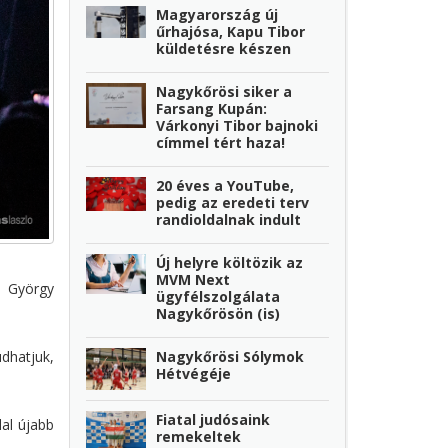
Magyarország új
űrhajósa, Kapu Tibor
küldetésre készen
Nagykőrösi siker a
Farsang Kupán:
Várkonyi Tibor bajnoki
címmel tért haza!
20 éves a YouTube,
pedig az eredeti terv
randioldalnak indult
Új helyre költözik az
MVM Next
a György
ügyfélszolgálata
Nagykőrösön (is)
Nagykőrösi Sólymok
dhatjuk,
Hétvégéje
Fiatal judósaink
al újabb
remekeltek