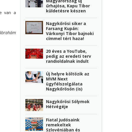
Magyarország új
űrhajósa, Kapu Tibor
küldetésre készen
ne van a
Nagykőrösi siker a
Farsang Kupán:
ábrahám
Várkonyi Tibor bajnoki
címmel tért haza!
20 éves a YouTube,
pedig az eredeti terv
randioldalnak indult
Új helyre költözik az
MVM Next
ügyfélszolgálata
Nagykőrösön (is)
Nagykőrösi Sólymok
Hétvégéje
Fiatal judósaink
remekeltek
Szlovéniában és