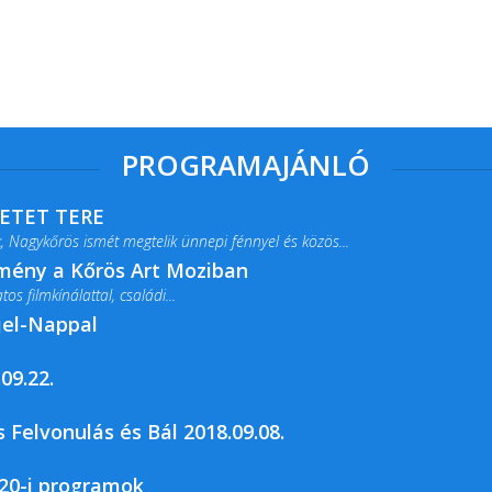
PROGRAMAJÁNLÓ
RETET TERE
 Nagykőrös ismét megtelik ünnepi fénnyel és közös...
lmény a Kőrös Art Moziban
s filmkínálattal, családi...
jel-Nappal
09.22.
rja a Csemői Községi Könyvtár és...
 Felvonulás és Bál 2018.09.08.
20-i programok