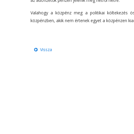
az adófizetők pénzén jelenik meg hétről hétre.
Valahogy a közpénz meg a politikai költekezés 
közpénzben, akik nem értenek egyet a közpénzen kiado
Vissza