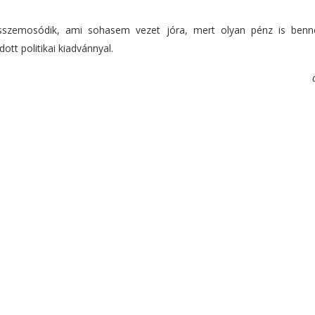
összemosódik, ami sohasem vezet jóra, mert olyan pénz is ben
tt politikai kiadvánnyal.