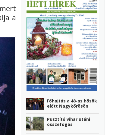
 mert
lja a
Főhajtás a 48-as hősök
előtt Nagykőrösön
Pusztító vihar utáni
összefogás