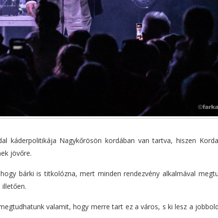
dal káderpolitikája Nagykőrösön kordában van tartva, hiszen Kord
ek jövőre.
ogy bárki is titkolózna, mert minden rendezvény alkalmával megtu
illetően.
gtudhatunk valamit, hogy merre tart ez a város, s ki lesz a jobbold