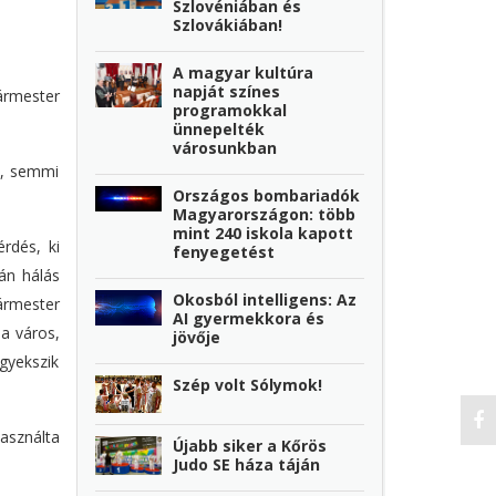
Szlovéniában és
Szlovákiában!
A magyar kultúra
napját színes
gármester
programokkal
ünnepelték
városunkban
ás, semmi
Országos bombariadók
Magyarországon: több
mint 240 iskola kapott
rdés, ki
fenyegetést
án hálás
Okosból intelligens: Az
ármester
AI gyermekkora és
a város,
jövője
igyekszik
Szép volt Sólymok!
asználta
Újabb siker a Kőrös
Judo SE háza táján