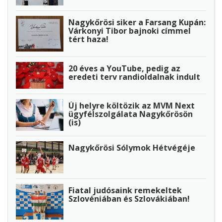
Nagykőrösi siker a Farsang Kupán:
Várkonyi Tibor bajnoki címmel
tért haza!
20 éves a YouTube, pedig az
eredeti terv randioldalnak indult
Új helyre költözik az MVM Next
ügyfélszolgálata Nagykőrösön
(is)
Nagykőrösi Sólymok Hétvégéje
Fiatal judósaink remekeltek
Szlovéniában és Szlovákiában!