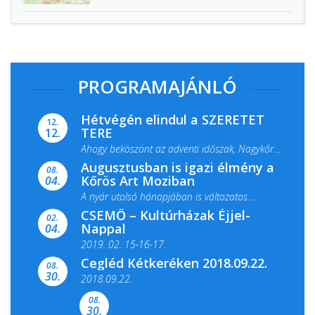
PROGRAMAJÁNLÓ
Hétvégén elindul a SZERETET
12.
TERE
12.
Ahogy beköszönt az adventi időszak, Nagykőrös
Augusztusban is igazi élmény a
ismét megtelik ünnepi fénnyel és közös...
08.
Kőrös Art Moziban
04.
A nyár utolsó hónapjában is változatos
CSEMŐ – Kultúrházak Éjjel-
filmkínálattal, családi...
02.
Nappal
04.
2019. 02. 15-16-17.
Cegléd Kétkeréken 2018.09.22.
08.
Színes és tartalmas programokkal várja a
30.
2018.09.22.
Csemői Községi Könyvtár és...
08.
30.