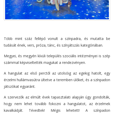
Több mint száz fellépő vonult a színpadra, és mutatta be
tudását ének, vers, próza, tánc, és színjátszás kategóriában.
Megyei, és megyén kívüli település szociális intézményei is szép
számmal képviseltették magukat a rendezvényen.
A hangulat az első perctől az utolsóig az egekig hatolt, egy
érzelmi hullámvasútra ültetve a teremben ülőket, és a színpadon
játszókat egyaránt.
A szervezők az elmúlt évek tapasztalati alapján úgy gondolták,
hogy nem lehet tovább fokozni a hangulatot, az érzelmek
kavalkádját. Tévedtek! Mégis lehetett! A színpadon