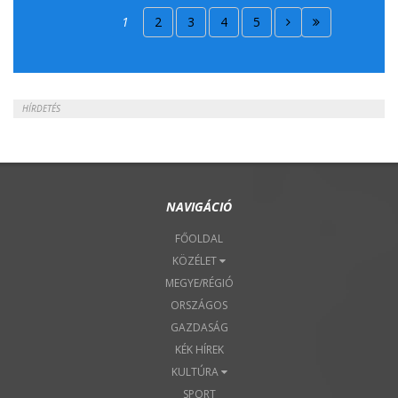
2018. Április 15.
1
2
3
4
5
2018. Április 22.
HÍRDETÉS
NAVIGÁCIÓ
FŐOLDAL
KÖZÉLET
MEGYE/RÉGIÓ
ORSZÁGOS
GAZDASÁG
KÉK HÍREK
KULTÚRA
SPORT