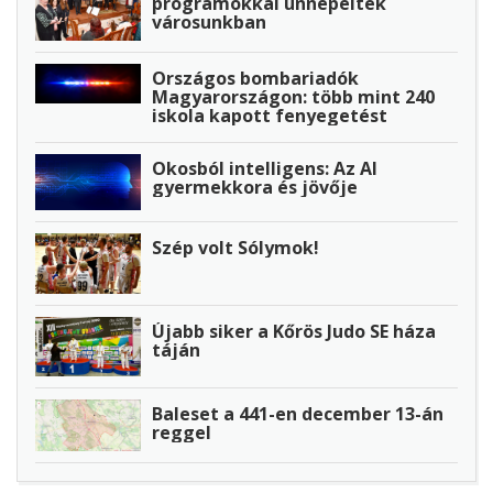
programokkal ünnepelték
városunkban
Országos bombariadók
Magyarországon: több mint 240
iskola kapott fenyegetést
Okosból intelligens: Az AI
gyermekkora és jövője
Szép volt Sólymok!
Újabb siker a Kőrös Judo SE háza
táján
Baleset a 441-en december 13-án
reggel