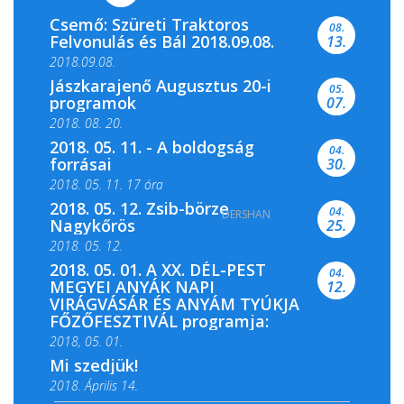
Csemő: Szüreti Traktoros
08.
Felvonulás és Bál 2018.09.08.
13.
2018.09.08.
Jászkarajenő Augusztus 20-i
05.
programok
07.
2018. 08. 20.
2018. 05. 11. - A boldogság
04.
forrásai
30.
2018. 05. 11. 17 óra
2018. 05. 12. Zsib-börze
04.
DERSHAN
2018. 05. 11. 19 óra
Nagykőrös
25.
2018. 05. 12.
2018. 05. 01. A XX. DÉL-PEST
04.
MEGYEI ANYÁK NAPI
12.
VIRÁGVÁSÁR ÉS ANYÁM TYÚKJA
FŐZŐFESZTIVÁL programja:
2018, 05. 01.
Mi szedjük!
2018. Április 14.