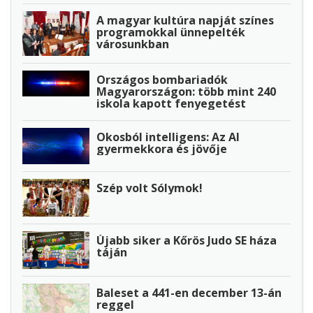
A magyar kultúra napját színes
programokkal ünnepelték
városunkban
Országos bombariadók
Magyarországon: több mint 240
iskola kapott fenyegetést
Okosból intelligens: Az AI
gyermekkora és jövője
Szép volt Sólymok!
Újabb siker a Kőrös Judo SE háza
táján
Baleset a 441-en december 13-án
reggel