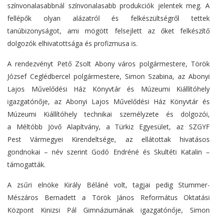
színvonalasabbnál színvonalasabb produkciók jelentek meg. A
fellépők olyan alázatról és felkészültségről tettek
tanúbizonyságot, ami mögött felsejlett az őket felkészítő
dolgozók elhivatottsága és profizmusa is.
A rendezvényt Pető Zsolt Abony város polgármestere, Török
József Ceglédbercel polgármestere, Simon Szabina, az Abonyi
Lajos Művelődési Ház Könyvtár és Múzeumi Kiállítóhely
igazgatónője, az Abonyi Lajos Művelődési Ház Könyvtár és
Múzeumi Kiállítóhely technikai személyzete és dolgozói,
a Méltóbb Jövő Alapítvány, a Türkiz Egyesület, az SZGYF
Pest Vármegyei Kirendeltsége, az ellátottak hivatásos
gondnokai – név szerint Godó Endréné és Skultéti Katalin –
támogatták.
A zsűri elnöke Király Béláné volt, tagjai pedig Stummer-
Mészáros Bernadett a Török János Református Oktatási
Központ Kinizsi Pál Gimnáziumának igazgatónője, Simon