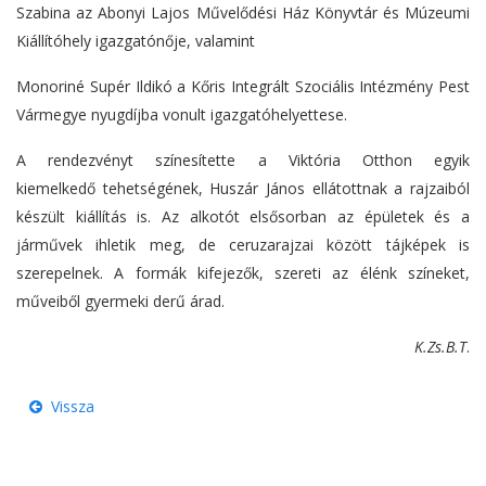
Szabina az Abonyi Lajos Művelődési Ház Könyvtár és Múzeumi
Kiállítóhely igazgatónője, valamint
Monoriné Supér Ildikó a Kőris Integrált Szociális Intézmény Pest
Vármegye nyugdíjba vonult igazgatóhelyettese.
A rendezvényt színesítette a Viktória Otthon egyik
kiemelkedő tehetségének, Huszár János ellátottnak a rajzaiból
készült kiállítás is. Az alkotót elsősorban az épületek és a
járművek ihletik meg, de ceruzarajzai között tájképek is
szerepelnek. A formák kifejezők, szereti az élénk színeket,
műveiből gyermeki derű árad.
K.Zs.B.T
.
Vissza