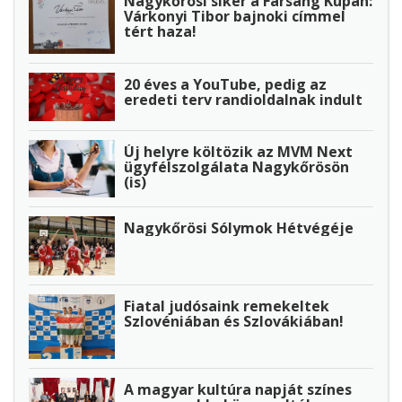
Nagykőrösi siker a Farsang Kupán:
Várkonyi Tibor bajnoki címmel
tért haza!
20 éves a YouTube, pedig az
eredeti terv randioldalnak indult
Új helyre költözik az MVM Next
ügyfélszolgálata Nagykőrösön
(is)
Nagykőrösi Sólymok Hétvégéje
Fiatal judósaink remekeltek
Szlovéniában és Szlovákiában!
A magyar kultúra napját színes