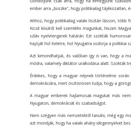
Gondoljunk csak arra, hogy ha elmegyünk szavazni, 
ember arra „büszke”, hogy politikailag tájékozatlan, és
Ahhoz, hogy politikailag valaki tisztán lásson, több 
Kicsit kívülről kell szemlélni magunkat, hiszen Magy
szláv nyelvtengerek határán. Ezt szokták humorosan
hajóját hol Keletre, hol Nyugatra sodorja a politikai 
Azt kimondhatjuk, és valóban így is van, hogy a m
módra, valamely diktátor uralkodása alatt. Szokták t
Érdekes, hogy a magyar népnek történelme során a
demokráciára, mert ösztönösen tudja, hogy a görögök á
A magyar emberek hajlamosak magukat más nemzete
Nyugaton, demokráciát és szabadságot.
Nem szégyen más nemzetektől tanulni, még egy mag
azt mondják, hogy ha valaki ahány idegennyelvet bes