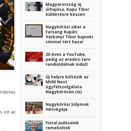
Magyarország új
űrhajósa, Kapu Tibor
küldetésre készen
Nagykőrösi siker a
Farsang Kupán:
Várkonyi Tibor bajnoki
címmel tért haza!
20 éves a YouTube,
pedig az eredeti terv
randioldalnak indult
Új helyre költözik az
MVM Next
ügyfélszolgálata
Nagykőrösön (is)
e érdemes
Nagykőrösi Sólymok
Hétvégéje
s ezt az
Fiatal judósaink
remekeltek