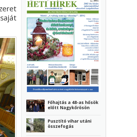
zeret
saját
Főhajtás a 48-as hősök
előtt Nagykőrösön
Pusztító vihar utáni
összefogás