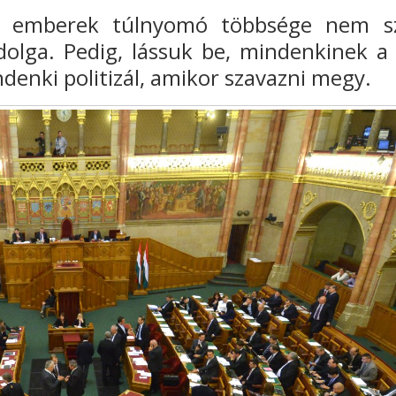
z emberek túlnyomó
többsége nem s
 dolga.
Pedig, lássuk be, mindenkinek a 
ndenki politizál, amikor szavazni megy.