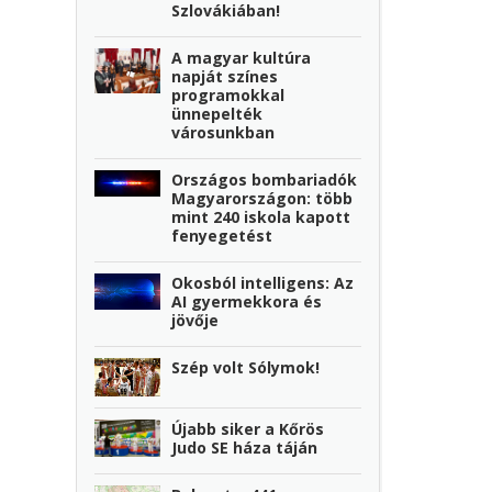
Szlovákiában!
A magyar kultúra
napját színes
programokkal
ünnepelték
városunkban
Országos bombariadók
Magyarországon: több
mint 240 iskola kapott
fenyegetést
Okosból intelligens: Az
AI gyermekkora és
jövője
Szép volt Sólymok!
Újabb siker a Kőrös
Judo SE háza táján