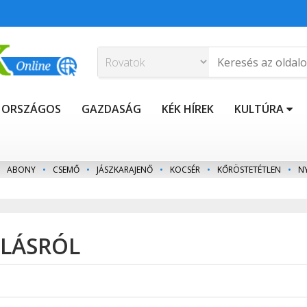
ORSZÁGOS
GAZDASÁG
KÉK HÍREK
KULTÚRA
ABONY
•
CSEMŐ
•
JÁSZKARAJENŐ
•
KOCSÉR
•
KŐRÖSTETÉTLEN
•
N
ÁLÁSRÓL