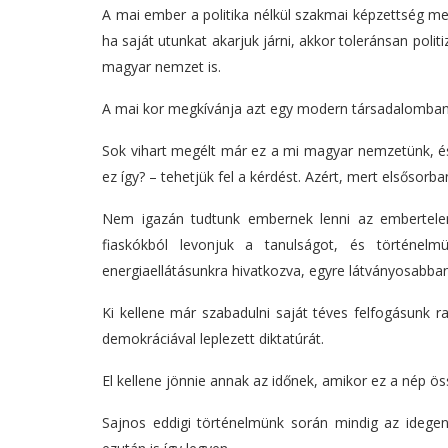
A mai ember a politika nélkül szakmai képzettség me
ha saját utunkat akarjuk járni, akkor toleránsan poli
magyar nemzet is.
A mai kor megkívánja azt egy modern társadalomban, 
Sok vihart megélt már ez a mi magyar nemzetünk, és 
ez így? – tehetjük fel a kérdést. Azért, mert elsősorb
Nem igazán tudtunk embernek lenni az embertelens
fiaskókból levonjuk a tanulságot, és történel
energiaellátásunkra hivatkozva, egyre látványosabban
Ki kellene már szabadulni saját téves felfogásunk r
demokráciával leplezett diktatúrát.
El kellene jönnie annak az időnek, amikor ez a nép ö
Sajnos eddigi történelmünk során mindig az idege