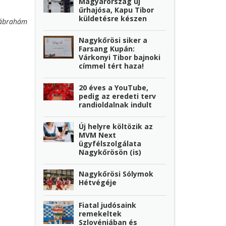
Magyarország új
űrhajósa, Kapu Tibor
küldetésre készen
ábrahám
Nagykőrösi siker a
Farsang Kupán:
Várkonyi Tibor bajnoki
címmel tért haza!
20 éves a YouTube,
pedig az eredeti terv
randioldalnak indult
Új helyre költözik az
MVM Next
ügyfélszolgálata
Nagykőrösön (is)
Nagykőrösi Sólymok
Hétvégéje
Fiatal judósaink
remekeltek
Szlovéniában és