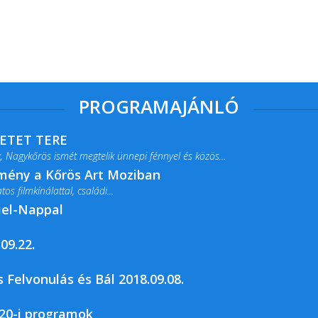
PROGRAMAJÁNLÓ
RETET TERE
 Nagykőrös ismét megtelik ünnepi fénnyel és közös...
lmény a Kőrös Art Moziban
s filmkínálattal, családi...
jel-Nappal
09.22.
rja a Csemői Községi Könyvtár és...
 Felvonulás és Bál 2018.09.08.
20-i programok