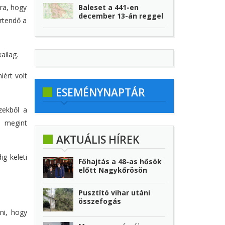
rra, hogy
Baleset a 441-en
december 13-án reggel
értendő a
ailag.
ért volt
ESEMÉNYNAPTÁR
zekből a
y megint
AKTUÁLIS HÍREK
g keleti
Főhajtás a 48-as hősök
előtt Nagykőrösön
Pusztító vihar utáni
összefogás
ni, hogy