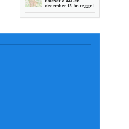
Baleset a 441-en
december 13-án reggel