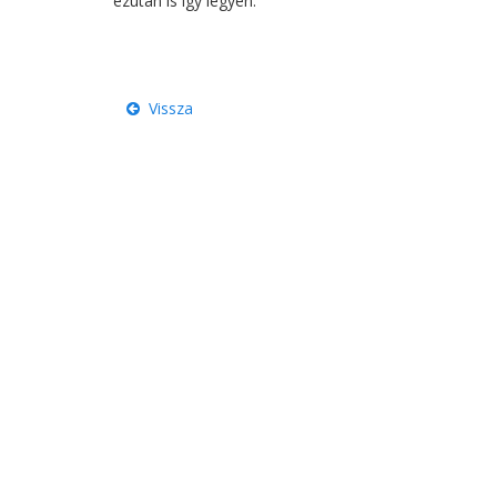
ezután is így legyen.
Vissza