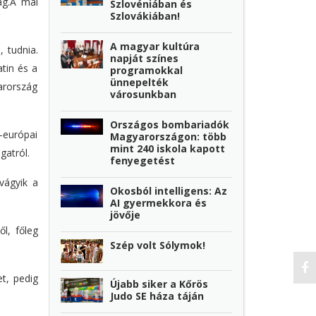
ag.A mai
Szlovéniában és
Szlovákiában!
A magyar kultúra
, tudnia.
napját színes
atin és a
programokkal
ünnepelték
arország
városunkban
Országos bombariadók
-európai
Magyarországon: több
mint 240 iskola kapott
gatról.
fenyegetést
vágyik a
Okosból intelligens: Az
AI gyermekkora és
jövője
l, főleg
Szép volt Sólymok!
t, pedig
Újabb siker a Kőrös
Judo SE háza táján