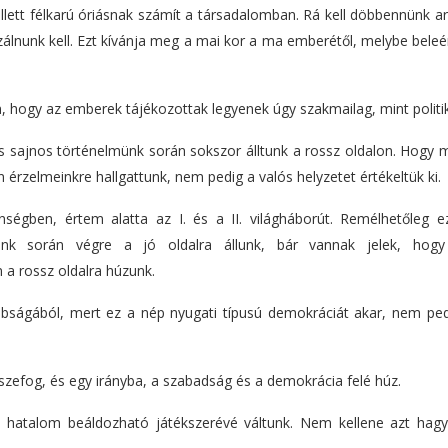
llett félkarú óriásnak számít a társadalomban. Rá kell döbbennünk a
tizálnunk kell. Ezt kívánja meg a mai kor a ma emberétől, melybe bele
hogy az emberek tájékozottak legyenek úgy szakmailag, mint politik
sajnos történelmünk során sokszor álltunk a rossz oldalon. Hogy mi
an érzelmeinkre hallgattunk, nem pedig a valós helyzetet értékeltük ki.
égben, értem alatta az I. és a II. világháborút. Remélhetőleg e
münk során végre a jó oldalra állunk, bár vannak jelek, hog
 a rossz oldalra húzunk.
abságából, mert ez a nép nyugati típusú demokráciát akar, nem pedi
sszefog, és egy irányba, a szabadság és a demokrácia felé húz.
n hatalom beáldozható játékszerévé váltunk. Nem kellene azt hagy