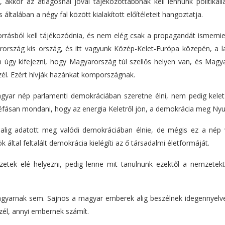
akkor az átlagosnál jóval tájékozottabbnak kell lennünk politikail
 általában a négy fal között kialakított előítéleteit hangoztatja.
forrásból kell tájékozódnia, és nem elég csak a propagandát ismernie
arország kis ország, és itt vagyunk Közép-Kelet-Európa közepén, a l
 úgy kifejezni, hogy Magyarország túl szellős helyen van, és Magy
szél. Ezért hívják hazánkat kompországnak.
agyar nép parlamenti demokráciában szeretne élni, nem pedig kelet
réfásan mondani, hogy az energia Keletről jön, a demokrácia meg Nyu
lig adatott meg valódi demokráciában élnie, de mégis ez a nép 
ltal feltalált demokrácia kielégíti az ő társadalmi életformáját.
k elé helyezni, pedig lenne mit tanulnunk ezektől a nemzetektő
yarnak sem. Sajnos a magyar emberek alig beszélnek idegennyelve
zél, annyi embernek számít.