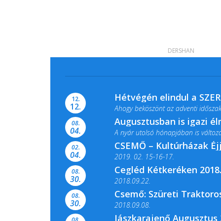
DERSHAN
Hétvégén elindul a SZE
12.
12.
Ahogy beköszönt az adventi időszak,
Augusztusban is igazi é
08.
04.
A nyár utolsó hónapjában is változato
CSEMŐ – Kultúrházak Éj
02.
04.
2019. 02. 15-16-17.
Cegléd Kétkeréken 2018.
08.
Színes és tartalmas programokkal vá
30.
2018.09.22.
Csemő: Szüreti Traktoros
08.
30.
2018.09.08.
Jászkarajenő Augusztus 
08.