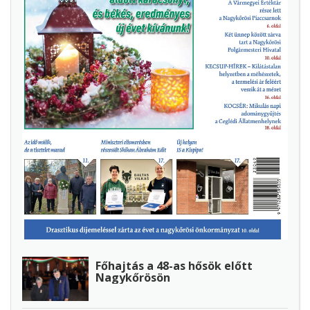
Főhajtás a 48-as hősök előtt
Nagykőrösön