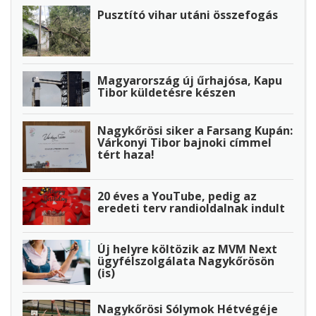
Pusztító vihar utáni összefogás
Magyarország új űrhajósa, Kapu
Tibor küldetésre készen
Nagykőrösi siker a Farsang Kupán:
Várkonyi Tibor bajnoki címmel
tért haza!
20 éves a YouTube, pedig az
eredeti terv randioldalnak indult
Új helyre költözik az MVM Next
ügyfélszolgálata Nagykőrösön
(is)
Nagykőrösi Sólymok Hétvégéje