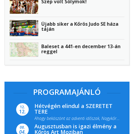
Szép volt Sólymok!
Újabb siker a Kőrös Judo SE háza
táján
Baleset a 441-en december 13-án
reggel
PROGRAMAJÁNLÓ
Hétvégén elindul a SZERETET
12.
TERE
12.
Ahogy beköszönt az adventi időszak, Nagykőrös
Augusztusban is igazi élmény a
ismét megtelik ünnepi fénnyel és közös...
08.
Kőrös Art Moziban
04.