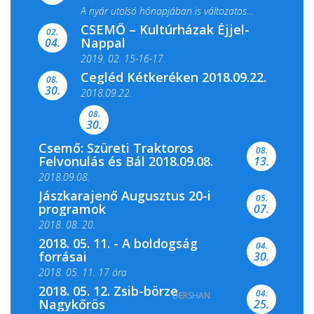
A nyár utolsó hónapjában is változatos
CSEMŐ – Kultúrházak Éjjel-
filmkínálattal, családi...
02.
Nappal
04.
2019. 02. 15-16-17.
Cegléd Kétkeréken 2018.09.22.
08.
Színes és tartalmas programokkal várja a
30.
2018.09.22.
Csemői Községi Könyvtár és...
08.
30.
Csemő: Szüreti Traktoros
08.
Felvonulás és Bál 2018.09.08.
13.
2018.09.08.
Jászkarajenő Augusztus 20-i
05.
programok
07.
2018. 08. 20.
2018. 05. 11. - A boldogság
04.
forrásai
30.
2018. 05. 11. 17 óra
2018. 05. 12. Zsib-börze
04.
DERSHAN
2018. 05. 11. 19 óra
Nagykőrös
25.