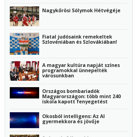
Nagykőrösi Sólymok Hétvégéje
Fiatal judósaink remekeltek
Szlovéniában és Szlovákiában!
A magyar kultúra napját színes
programokkal ünnepelték
városunkban
Országos bombariadók
Magyarországon: több mint 240
iskola kapott fenyegetést
Okosból intelligens: Az AI
gyermekkora és jövője