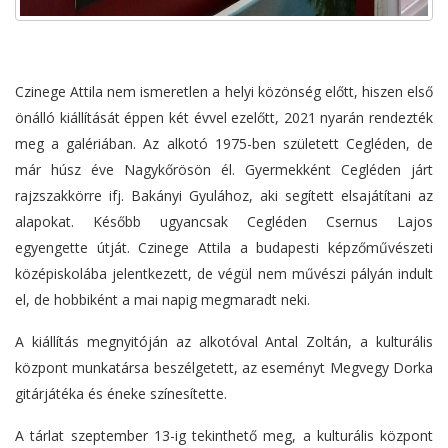
Czinege Attila nem ismeretlen a helyi közönség előtt, hiszen első
önálló kiállítását éppen két évvel ezelőtt, 2021 nyarán rendezték
meg a galériában. Az alkotó 1975-ben született Cegléden, de
már húsz éve Nagykőrösön él. Gyermekként Cegléden járt
rajzszakkörre ifj. Bakányi Gyulához, aki segített elsajátítani az
alapokat. Később ugyancsak Cegléden Csernus Lajos
egyengette útját. Czinege Attila a budapesti képzőművészeti
középiskolába jelentkezett, de végül nem művészi pályán indult
el, de hobbiként a mai napig megmaradt neki.
A kiállítás megnyitóján az alkotóval Antal Zoltán, a kulturális
központ munkatársa beszélgetett, az eseményt Megvegy Dorka
gitárjátéka és éneke színesítette.
A tárlat szeptember 13-ig tekinthető meg, a kulturális központ