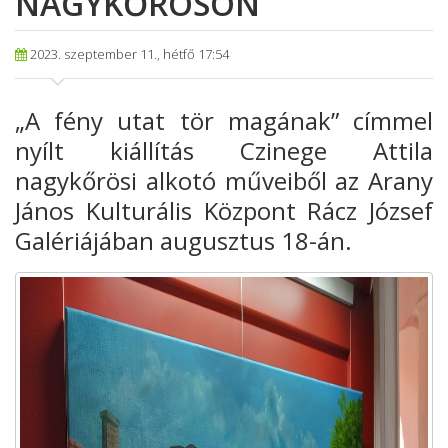
NAGYKŐRÖSÖN
2023. szeptember 11., hétfő 17:54
„A fény
utat tör magának” címmel
nyílt kiállítás Czinege Attila
nagykőrösi alkotó
műveiből az Arany
János Kulturális Központ Rácz József
Galériájában augusztus
18-án.