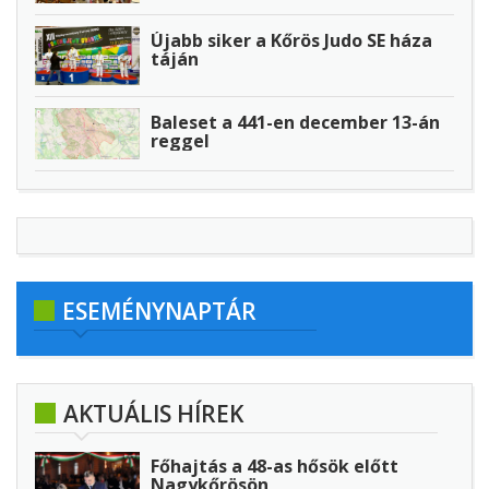
Újabb siker a Kőrös Judo SE háza
táján
Baleset a 441-en december 13-án
reggel
ESEMÉNYNAPTÁR
AKTUÁLIS HÍREK
Főhajtás a 48-as hősök előtt
Nagykőrösön