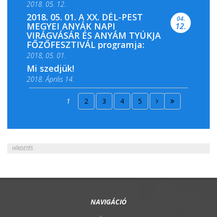
2018. 05. 12.
2018. 05. 01. A XX. DÉL-PEST
04.
MEGYEI ANYÁK NAPI
12.
VIRÁGVÁSÁR ÉS ANYÁM TYÚKJA
FŐZŐFESZTIVÁL programja:
2018, 05. 01.
Mi szedjük!
2018. Április 14.
2018. Április 15.
1
2
3
4
5
2018. Április 22.
HÍRDETÉS
NAVIGÁCIÓ