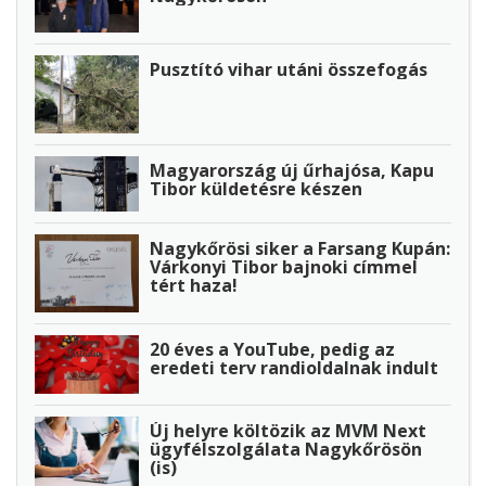
Pusztító vihar utáni összefogás
Magyarország új űrhajósa, Kapu
Tibor küldetésre készen
Nagykőrösi siker a Farsang Kupán:
Várkonyi Tibor bajnoki címmel
tért haza!
20 éves a YouTube, pedig az
eredeti terv randioldalnak indult
Új helyre költözik az MVM Next
ügyfélszolgálata Nagykőrösön
(is)