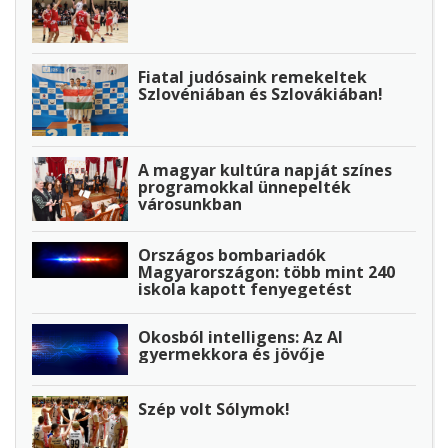
Fiatal judósaink remekeltek
Szlovéniában és Szlovákiában!
A magyar kultúra napját színes
programokkal ünnepelték
városunkban
Országos bombariadók
Magyarországon: több mint 240
iskola kapott fenyegetést
Okosból intelligens: Az AI
gyermekkora és jövője
Szép volt Sólymok!