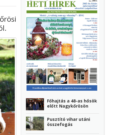
őrösi
ól.
Főhajtás a 48-as hősök
előtt Nagykőrösön
Pusztító vihar utáni
összefogás