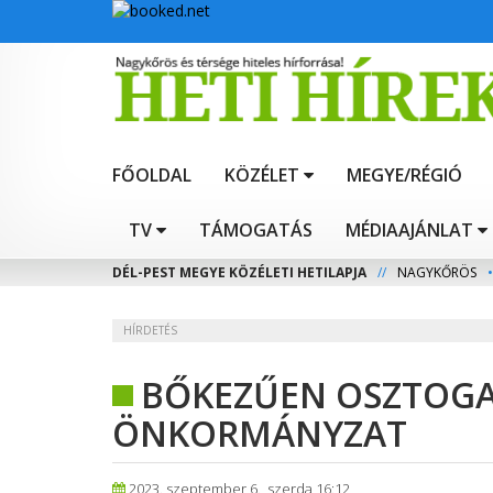
FŐOLDAL
KÖZÉLET
MEGYE/RÉGIÓ
TV
TÁMOGATÁS
MÉDIAAJÁNLAT
DÉL-PEST MEGYE KÖZÉLETI HETILAPJA
//
NAGYKŐRÖS
•
HÍRDETÉS
BŐKEZŰEN OSZTOGA
ÖNKORMÁNYZAT
2023. szeptember 6., szerda 16:12