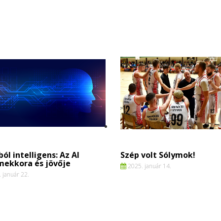
ól intelligens: Az AI
Szép volt Sólymok!
mekkora és jövője
2025. január 14.
 január 22.