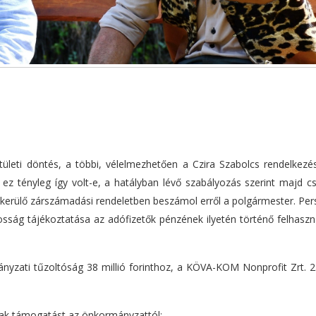
stületi döntés, a többi, vélelmezhetően a Czira Szabolcs rendelkezé
y ez tényleg így volt-e, a hatályban lévő szabályozás szerint majd 
 kerülő zárszámadási rendeletben beszámol erről a polgármester. Per
osság tájékoztatása az adófizetők pénzének ilyetén történő felhaszn
yzati tűzoltóság 38 millió forinthoz, a KÖVA-KOM Nonprofit Zrt. 23
tak támogatást az önkormányzattól: