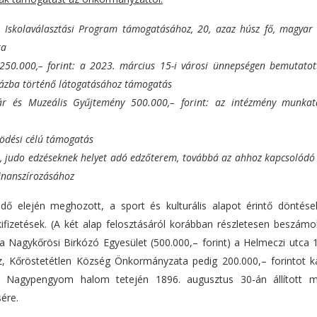
r Iskolaválasztási Program támogatásához, 20, azaz húsz fő, magyar 
ra
) 250.000,– forint: a 2023. március 15-i városi ünnepségen bemutato
ázba történő látogatásához támogatás
tár és Muzeális Gyűjtemény 500.000,– forint: az intézmény munkat
ködési célú támogatás
ti, judo edzéseknek helyet adó edzőterem, továbbá az ahhoz kapcsolódó 
finanszírozásához
 elején meghozott, a sport és kulturális alapot érintő döntések,
kifizetések. (A két alap felosztásáról korábban részletesen beszámo
a Nagykőrösi Birkózó Egyesület (500.000,– forint) a Helmeczi utca 
oz, Kőröstetétlen Község Önkormányzata pedig 200.000,– forintot k
, Nagypengyom halom tetején 1896. augusztus 30-án állított mi
ére.