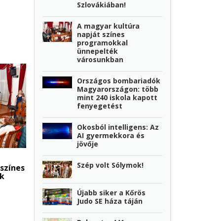
Szlovákiában!
A magyar kultúra
napját színes
programokkal
ünnepelték
városunkban
Országos bombariadók
Magyarországon: több
mint 240 iskola kapott
fenyegetést
Okosból intelligens: Az
AI gyermekkora és
jövője
Szép volt Sólymok!
színes
k
Újabb siker a Kőrös
Judo SE háza táján