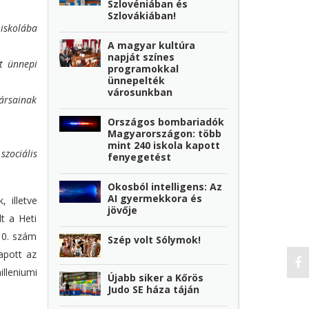
Szlovéniában és
Szlovákiában!
iskolába
A magyar kultúra
napját színes
tt ünnepi
programokkal
ünnepelték
városunkban
ársainak
Országos bombariadók
Magyarországon: több
mint 240 iskola kapott
szociális
fenyegetést
Okosból intelligens: Az
AI gyermekkora és
 illetve
jövője
lt a Heti
10. szám
Szép volt Sólymok!
apott az
lleniumi
Újabb siker a Kőrös
Judo SE háza táján