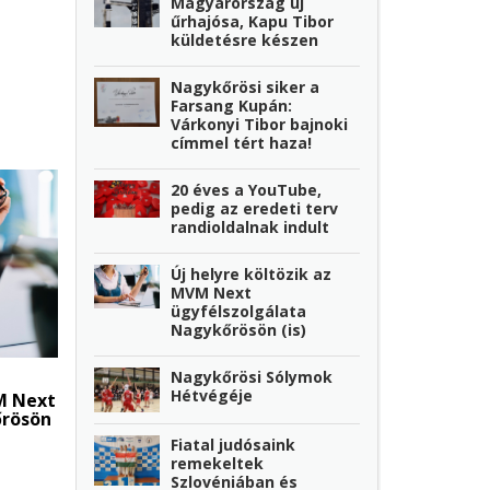
Magyarország új
űrhajósa, Kapu Tibor
küldetésre készen
Nagykőrösi siker a
Farsang Kupán:
Várkonyi Tibor bajnoki
címmel tért haza!
20 éves a YouTube,
pedig az eredeti terv
randioldalnak indult
Új helyre költözik az
MVM Next
ügyfélszolgálata
Nagykőrösön (is)
Nagykőrösi Sólymok
Hétvégéje
M Next
őrösön
Fiatal judósaink
remekeltek
Szlovéniában és