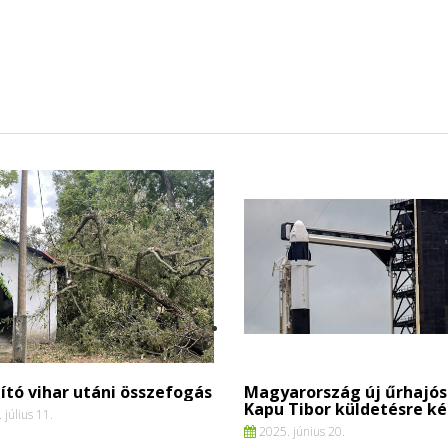
ító vihar utáni összefogás
Magyarország új űrhajós
Kapu Tibor küldetésre k
 július 11.
2025. június 20.