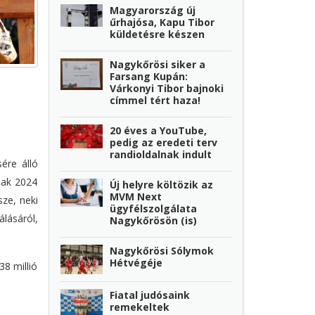
Magyarország új
űrhajósa, Kapu Tibor
küldetésre készen
Nagykőrösi siker a
Farsang Kupán:
Várkonyi Tibor bajnoki
címmel tért haza!
20 éves a YouTube,
pedig az eredeti terv
randioldalnak indult
sére álló
csak 2024
Új helyre költözik az
MVM Next
sze, neki
ügyfélszolgálata
álásáról,
Nagykőrösön (is)
Nagykőrösi Sólymok
Hétvégéje
8 millió
Fiatal judósaink
remekeltek