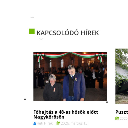
KAPCSOLÓDÓ HÍREK
Főhajtás a 48-as hősök előtt
Puszt
Nagykőrösön
2025.
Heti Hírek
2026. március 15.