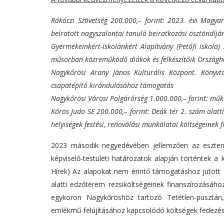
Rákóczi Szövetség 200.000,– forint: 2023. évi Magya
beíratott nagyszalontai tanuló beiratkozási ösztöndíjá
Gyermekeinkért-Iskolánkért Alapítvány (Petőfi iskola
műsorban közreműködő diákok és felkészítőik Országh
Nagykőrösi Arany János Kulturális Központ. Könyv
csapatépítő kirándulásához támogatás
Nagykőrösi Városi Polgárőrség 1.000.000,– forint: mű
Kőrös Judo SE 200.000,– forint: Deák tér 2. szám alat
helyiségek festési, renoválási munkálatai költségeinek 
2023 második negyedévében jellemzően az esztendő
képviselő-testületi határozatok alapján történtek a 
Hírek) Az alapokat nem érintő támogatáshoz jutott 
alatti edzőterem rezsiköltségeinek finanszírozásáh
egykoron Nagykőröshöz tartozó Tetétlen-pusztán
emlékmű felújításához kapcsolódó költségek fedezés