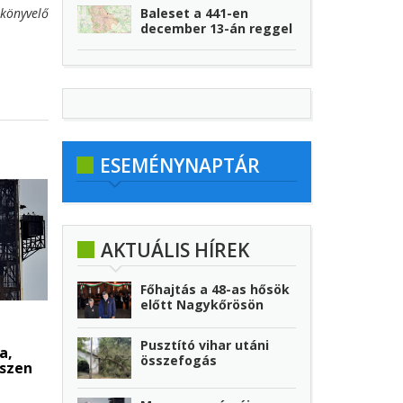
könyvelő
Baleset a 441-en
december 13-án reggel
ESEMÉNYNAPTÁR
AKTUÁLIS HÍREK
Főhajtás a 48-as hősök
előtt Nagykőrösön
Pusztító vihar utáni
a,
összefogás
észen