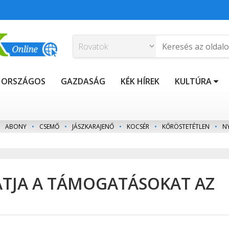
ORSZÁGOS
GAZDASÁG
KÉK HÍREK
KULTÚRA
ABONY
•
CSEMŐ
•
JÁSZKARAJENŐ
•
KOCSÉR
•
KŐRÖSTETÉTLEN
•
N
TJA A TÁMOGATÁSOKAT AZ