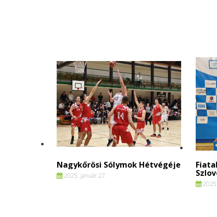
Nagykőrösi Sólymok Hétvégéje
Fiata
Szlov
2025. január 27.
2025.