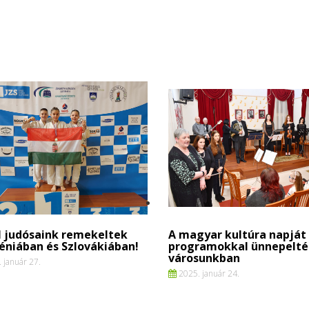
l judósaink remekeltek
A magyar kultúra napját 
éniában és Szlovákiában!
programokkal ünnepelté
városunkban
 január 27.
2025. január 24.