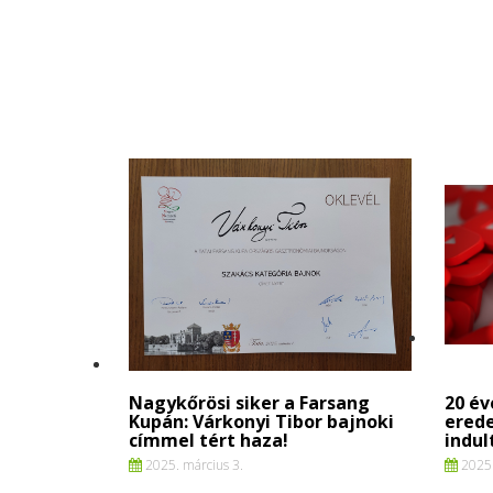
Nagykőrösi siker a Farsang
20 év
Kupán: Várkonyi Tibor bajnoki
erede
címmel tért haza!
indul
2025. március 3.
2025.