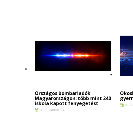
Országos bombariadók
Okosb
Magyarországon: több mint 240
gyer
iskola kapott fenyegetést
2025.
2025. január 24.