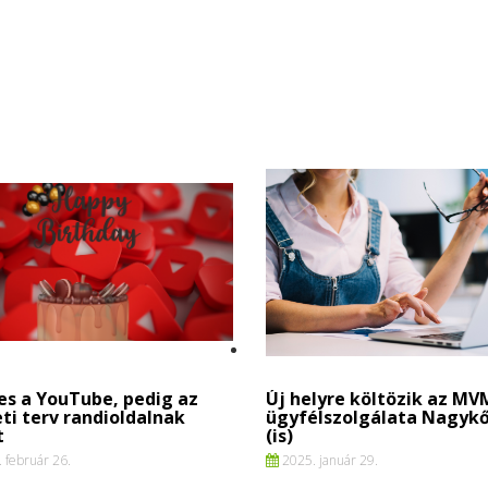
es a YouTube, pedig az
Új helyre költözik az MV
ti terv randioldalnak
ügyfélszolgálata Nagyk
t
(is)
 február 26.
2025. január 29.