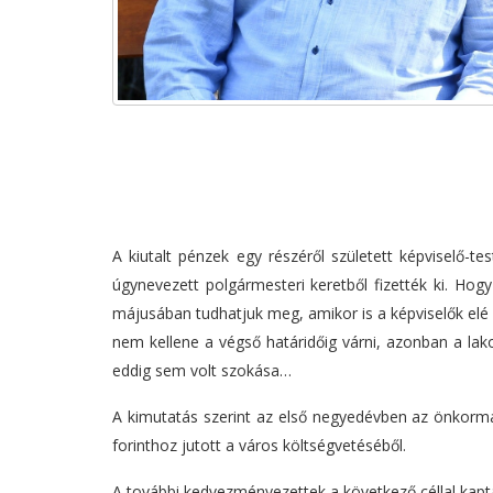
A kiutalt pénzek egy részéről született képviselő-te
úgynevezett polgármesteri keretből fizették ki. Hog
májusában tudhatjuk meg, amikor is a képviselők elé
nem kellene a végső határidőig várni, azonban a lak
eddig sem volt szokása…
A kimutatás szerint az első negyedévben az önkormán
forinthoz jutott a város költségvetéséből.
A további kedvezményezettek a következő céllal kap