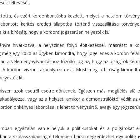
ések feltevését.
artotta, és ezért kordonbontásba kezdett, melyet a hatalom törvény
ebontott kerítés eredeti állapotba történő visszaállítása törvénye
ki a bíróság, hogy a kordont jogszerűen helyezték ki.
ényre hivatkozva, a helyszínen folyó építkezéssel, másrészt a k
 még egy 2020-as ügyben kimondta, hogy jogellenes a kordon felállí
an a véleménynyilvánításhoz fűződő jog az, hogy az újságírók kérde
at. A kordon viszont akadályozza ezt. Most meg a bíróság kimondta
elyezték ki.
hiszen azok esetről esetre döntenek. Egészen más megítélés alá e
kadályozza, vagy az a helyzet, amikor a demonstrálóktól védik az é
 kordon önkényes lebontása is lehet törvénysértő, avagy egy jogszer
lamban egyáltalán van-e helyük a politikusokat és a polgárokat el
an a szólásszabadság értelmében bárki megkérdezhet egy politikus