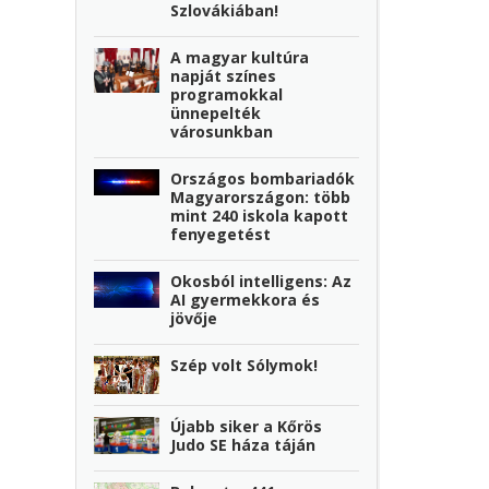
Szlovákiában!
A magyar kultúra
napját színes
programokkal
ünnepelték
városunkban
Országos bombariadók
Magyarországon: több
mint 240 iskola kapott
fenyegetést
Okosból intelligens: Az
AI gyermekkora és
jövője
Szép volt Sólymok!
Újabb siker a Kőrös
Judo SE háza táján