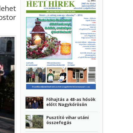
lehet
ostor
Főhajtás a 48-as hősök
előtt Nagykőrösön
Pusztító vihar utáni
összefogás