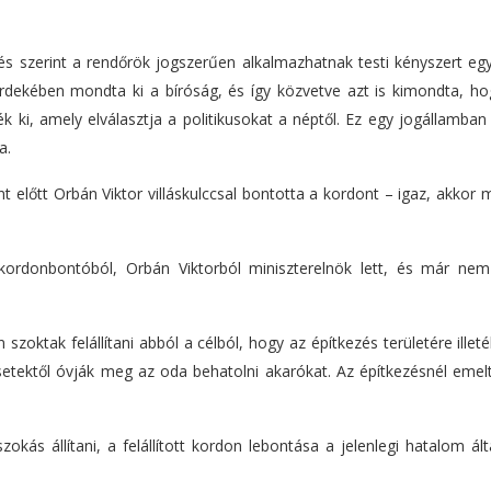
és szerint a rendőrök jogszerűen alkalmazhatnak testi kényszert eg
dekében mondta ki a bíróság, és így közvetve azt is kimondta, ho
 ki, amely elválasztja a politikusokat a néptől. Ez egy jogállamban
a.
előtt Orbán Viktor villáskulccsal bontotta a kordont – igaz, akkor
 kordonbontóból, Orbán Viktorból miniszterelnök lett, és már nem
.
oktak felállítani abból a célból, hogy az építkezés területére illet
setektől óvják meg az oda behatolni akarókat. Az építkezésnél emel
ás állítani, a felállított kordon lebontása a jelenlegi hatalom ált