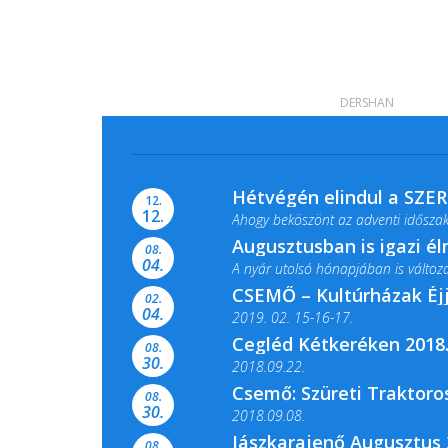
DERSHAN
Hétvégén elindul a SZE
12.
12.
Ahogy beköszönt az adventi időszak,
Augusztusban is igazi é
08.
04.
A nyár utolsó hónapjában is változato
CSEMŐ – Kultúrházak Éj
02.
04.
2019. 02. 15-16-17.
Cegléd Kétkeréken 2018.
08.
Színes és tartalmas programokkal vá
30.
2018.09.22.
Csemő: Szüreti Traktoros
08.
30.
2018.09.08.
Jászkarajenő Augusztus 
08.