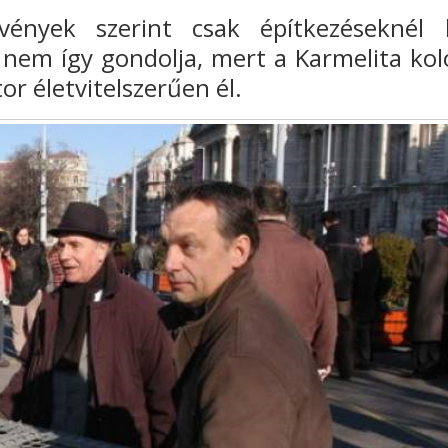
vények szerint csak
építkezéseknél 
 nem így gondolja, mert
a Karmelita kol
tor életvitelszerűen
él.