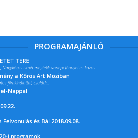
PROGRAMAJÁNLÓ
RETET TERE
 Nagykőrös ismét megtelik ünnepi fénnyel és közös...
lmény a Kőrös Art Moziban
s filmkínálattal, családi...
jel-Nappal
09.22.
rja a Csemői Községi Könyvtár és...
 Felvonulás és Bál 2018.09.08.
20-i programok