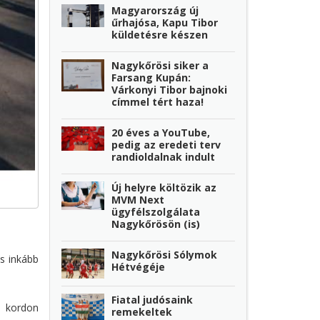
Magyarország új
űrhajósa, Kapu Tibor
küldetésre készen
Nagykőrösi siker a
Farsang Kupán:
Várkonyi Tibor bajnoki
címmel tért haza!
20 éves a YouTube,
pedig az eredeti terv
randioldalnak indult
Új helyre költözik az
MVM Next
ügyfélszolgálata
Nagykőrösön (is)
Nagykőrösi Sólymok
is inkább
Hétvégéje
Fiatal judósaink
a kordon
remekeltek