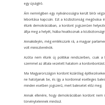
egy újságíró.
Ám nemrégiben egy nyilvánosságra került bírói végz
lebontása kapcsán. Ezt a közbiztonság megóvása ér
élünk demokráciában, a kordont jogszerűen helyezték
állja meg a helyét, hiába hivatkoznak a közbiztonságr
Annakidején, még emlékszünk rá, a magyar parlament 
volt miniszterelnök.
Azóta nem élünk új politikai rendszerben, csak a
szemmel az általa vezetett hatalom a kordonbontást
Ma Magyarországon kordont kizárólag építkezéseken sz
ne hatoljanak be, és így a kordonnal esetleges bale
minden esetben jogszerű, mert balesetet előz meg.
Annak ellenére, hogy demokráciában kordont nem szok
törvénytelennek minősül.