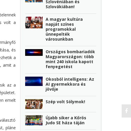
Szlovéniában és
Szlovákiában!
telennek
A magyar kultúra
s volt a
napját színes
programokkal
ünnepelték
városunkban
ormányfő
tása, és
Országos bombariadók
Magyarországon: több
zhetik a
mint 240 iskola kapott
, amit a
fenyegetést
Okosból intelligens: Az
AI gyermekkora és
sik az a
jövője
pületet.
űen emelt
Szép volt Sólymok!
Újabb siker a Kőrös
választó
Judo SE háza táján
t, pláne