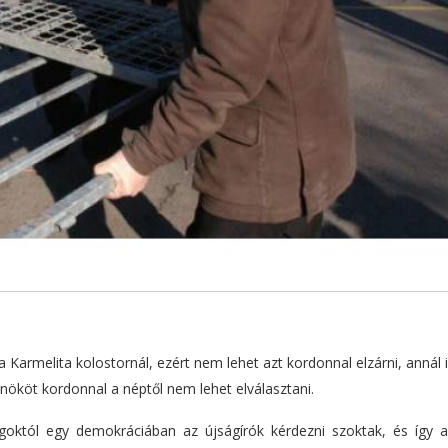
Karmelita kolostornál, ezért nem lehet azt kordonnal elzárni, annál 
nököt kordonnal a néptől nem lehet elválasztani.
októl egy demokráciában az újságírók kérdezni szoktak, és így 