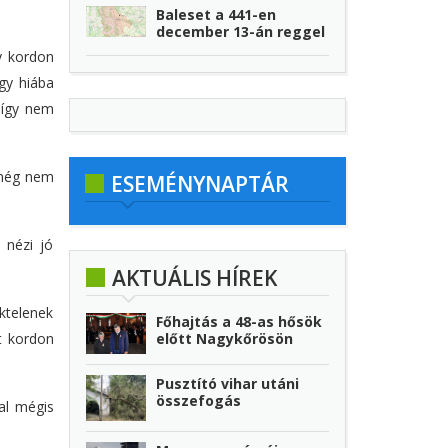
Baleset a 441-en
december 13-án reggel
y kordon
gy hiába
 így nem
 még nem
ESEMÉNYNAPTÁR
 nézi jó
AKTUÁLIS HÍREK
éktelenek
Főhajtás a 48-as hősök
t kordon
előtt Nagykőrösön
Pusztító vihar utáni
összefogás
al mégis