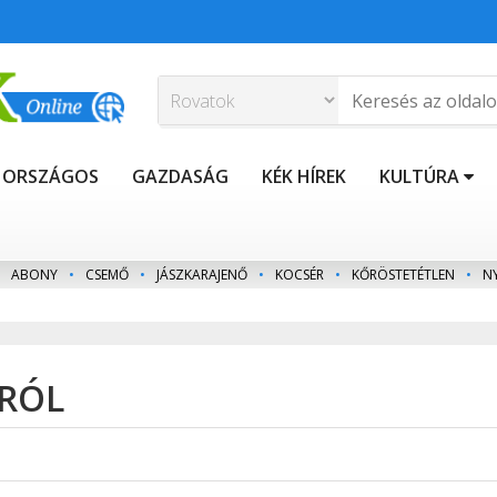
ORSZÁGOS
GAZDASÁG
KÉK HÍREK
KULTÚRA
ABONY
•
CSEMŐ
•
JÁSZKARAJENŐ
•
KOCSÉR
•
KŐRÖSTETÉTLEN
•
N
NRÓL