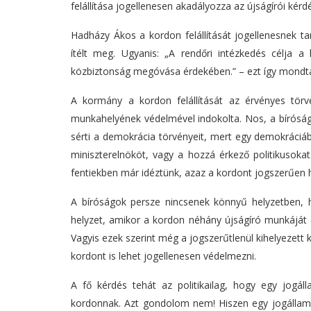
felállítása jogellenesen akadályozza az újságírói kérd
Hadházy Ákos a kordon felállítását jogellenesnek t
ítélt meg. Ugyanis: „A rendőri intézkedés célja a l
közbiztonság megóvása érdekében.” – ezt így mondta 
A kormány a kordon felállítását az érvényes törv
munkahelyének védelmével indokolta. Nos, a bíróság
sérti a demokrácia törvényeit, mert egy demokráciáb
miniszterelnököt, vagy a hozzá érkező politikusok
fentiekben már idéztünk, azaz a kordont jogszerűen h
A bíróságok persze nincsenek könnyű helyzetben, 
helyzet, amikor a kordon néhány újságíró munkáját a
Vagyis ezek szerint még a jogszerűtlenül kihelyezett
kordont is lehet jogellenesen védelmezni.
A fő kérdés tehát az politikailag, hogy egy jogál
kordonnak. Azt gondolom nem! Hiszen egy jogállamb