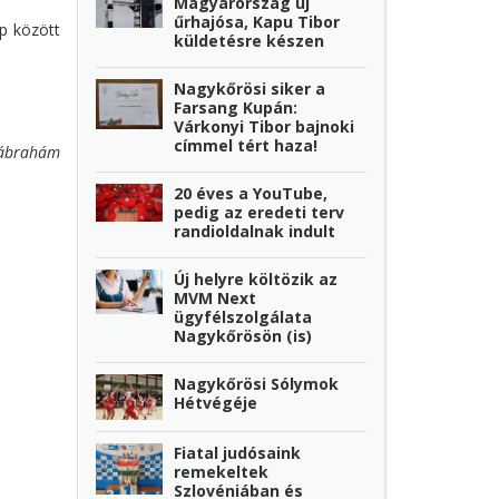
Magyarország új
űrhajósa, Kapu Tibor
p között
küldetésre készen
Nagykőrösi siker a
Farsang Kupán:
Várkonyi Tibor bajnoki
címmel tért haza!
ábrahám
20 éves a YouTube,
pedig az eredeti terv
randioldalnak indult
Új helyre költözik az
MVM Next
ügyfélszolgálata
Nagykőrösön (is)
Nagykőrösi Sólymok
Hétvégéje
Fiatal judósaink
remekeltek
Szlovéniában és