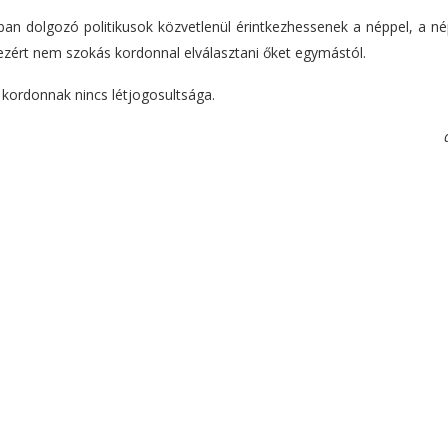
n dolgozó politikusok közvetlenül érintkezhessenek a néppel, a né
i, ezért nem szokás kordonnal elválasztani őket egymástól.
 kordonnak nincs létjogosultsága.