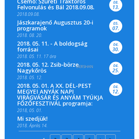
Csemő: Szüreti Traktoros
08.
Felvonulás és Bál 2018.09.08.
13.
2018.09.08.
Jászkarajenő Augusztus 20-i
05.
programok
07.
2018. 08. 20.
2018. 05. 11. - A boldogság
04.
forrásai
30.
2018. 05. 11. 17 óra
2018. 05. 12. Zsib-börze
04.
DERSHAN
2018. 05. 11. 19 óra
Nagykőrös
25.
2018. 05. 12.
2018. 05. 01. A XX. DÉL-PEST
04.
MEGYEI ANYÁK NAPI
12.
VIRÁGVÁSÁR ÉS ANYÁM TYÚKJA
FŐZŐFESZTIVÁL programja:
2018, 05. 01.
Mi szedjük!
2018. Április 14.
2018. Április 15.