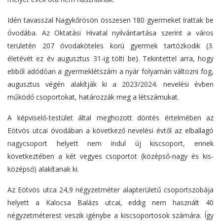
Idén tavasszal Nagykőrösön összesen 180 gyermeket írattak be
óvodába. Az Oktatási Hivatal nyilvántartása szerint a város
területén 207 óvodaköteles korú gyermek tartózkodik (3.
életévét ez év augusztus 31-ig tölti be). Tekintettel arra, hogy
ebből adódóan a gyermeklétszám a nyár folyamán változni fog,
augusztus végén alakítják ki a 2023/2024. nevelési évben
működő csoportokat, határozzák meg a létszámukat.
A képviselő-testület által meghozott döntés értelmében az
Eötvös utcai óvodában a következő nevelési évtől az elballagó
nagycsoport helyett nem indul új kiscsoport, ennek
következtében a két vegyes csoportot (középső-nagy és kis-
középső) alakítanak ki.
Az Eötvös utca 24,9 négyzetméter alapterületű csoportszobája
helyett a Kalocsa Balázs utcai, eddig nem használt 40
négyzetméterest veszik igénybe a kiscsoportosok számára. Így