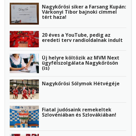
Nagykőrösi siker a Farsang Kupán:
Várkonyi Tibor bajnoki címmel
tért haza!
20 éves a YouTube, pedig az
eredeti terv randioldalnak indult
Új helyre költözik az MVM Next
ügyfélszolgálata Nagykőrösön
(is)
Nagykőrösi Sólymok Hétvégéje
Fiatal judósaink remekeltek
Szlovéniában és Szlovákiában!