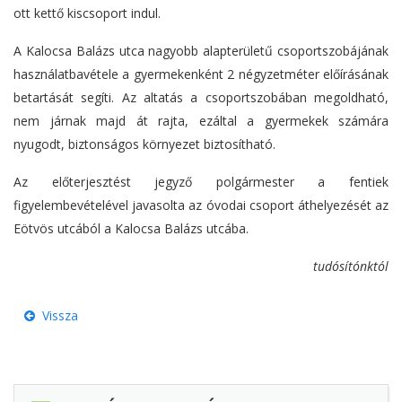
ott kettő kiscsoport indul.
A Kalocsa Balázs utca nagyobb alapterületű csoportszobájának
használatbavétele a gyermekenként 2 négyzetméter előírásának
betartását segíti. Az altatás a csoportszobában megoldható,
nem járnak majd át rajta, ezáltal a gyermekek számára
nyugodt, biztonságos környezet biztosítható.
Az előterjesztést jegyző polgármester a fentiek
figyelembevételével javasolta az óvodai csoport áthelyezését az
Eötvös utcából a Kalocsa Balázs utcába.
tudósítónktól
Vissza