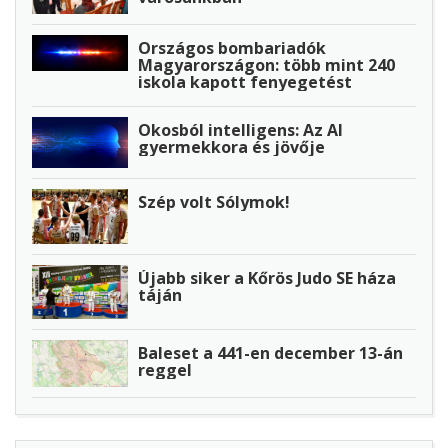
Országos bombariadók
Magyarországon: több mint 240
iskola kapott fenyegetést
Okosból intelligens: Az AI
gyermekkora és jövője
Szép volt Sólymok!
Újabb siker a Kőrös Judo SE háza
táján
Baleset a 441-en december 13-án
reggel