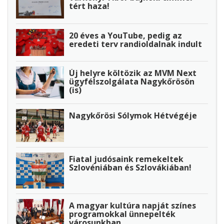
tért haza!
20 éves a YouTube, pedig az
eredeti terv randioldalnak indult
Új helyre költözik az MVM Next
ügyfélszolgálata Nagykőrösön
(is)
Nagykőrösi Sólymok Hétvégéje
Fiatal judósaink remekeltek
Szlovéniában és Szlovákiában!
A magyar kultúra napját színes
programokkal ünnepelték
városunkban