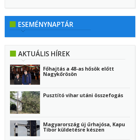
ESEMÉNYNAPTÁR
AKTUÁLIS HÍREK
Főhajtás a 48-as hősök előtt
Nagykőrösön
Pusztító vihar utáni összefogás
Magyarország új űrhajósa, Kapu
Tibor küldetésre készen