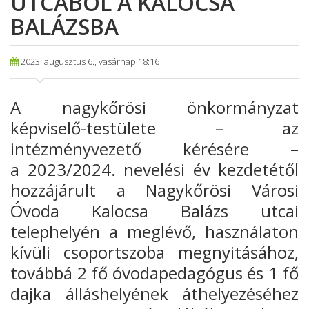
UTCÁBÓL A KALOCSA
BALÁZSBA
2023. augusztus 6., vasárnap 18:16
A nagykőrösi önkormányzat
képviselő-testülete – az
intézményvezető kérésére –
a 2023/2024. nevelési év kezdetétől
hozzájárult a Nagykőrösi Városi
Óvoda Kalocsa Balázs utcai
telephelyén a meglévő, használaton
kívüli csoportszoba megnyitásához,
továbbá 2 fő óvodapedagógus és 1 fő
dajka álláshelyének áthelyezéséhez