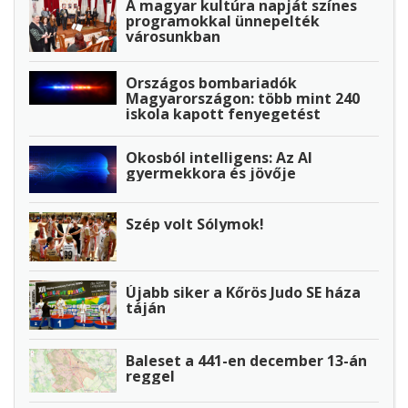
A magyar kultúra napját színes
programokkal ünnepelték
városunkban
Országos bombariadók
Magyarországon: több mint 240
iskola kapott fenyegetést
Okosból intelligens: Az AI
gyermekkora és jövője
Szép volt Sólymok!
Újabb siker a Kőrös Judo SE háza
táján
Baleset a 441-en december 13-án
reggel