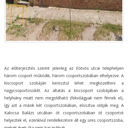
Az előterjesztés szerint jelenleg az Eötvös utcai telephelyen
három csoport működik, három csoportszobában elhelyezve. A
kiscsoport szobáján keresztül lehet megközelíteni a
nagycsoportosokét. Az altatás a kiscsoport szobájában a
helyhiány miatt nem megoldható (fekvőágyak nem férnek el),
így azt a másik két csoportszobában, elosztva oldják meg. A
Kalocsa Balázs utcában öt csoportszobában öt csoportot
helyeztek el, ezenkívül rendelkezésre áll egy üres csoportszoba,
melyet évek óta nem használnak.