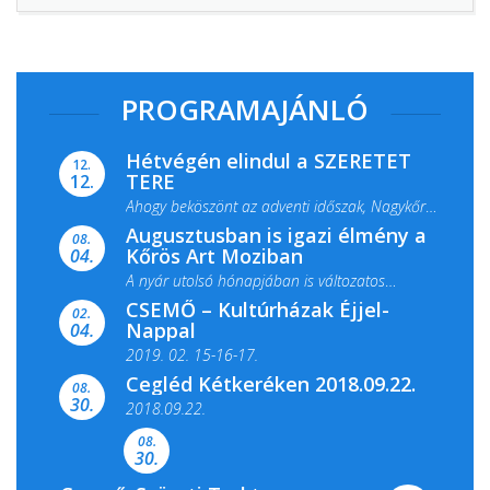
PROGRAMAJÁNLÓ
Hétvégén elindul a SZERETET
12.
TERE
12.
Ahogy beköszönt az adventi időszak, Nagykőrös
Augusztusban is igazi élmény a
ismét megtelik ünnepi fénnyel és közös...
08.
Kőrös Art Moziban
04.
A nyár utolsó hónapjában is változatos
CSEMŐ – Kultúrházak Éjjel-
filmkínálattal, családi...
02.
Nappal
04.
2019. 02. 15-16-17.
Cegléd Kétkeréken 2018.09.22.
08.
Színes és tartalmas programokkal várja a
30.
2018.09.22.
Csemői Községi Könyvtár és...
08.
30.