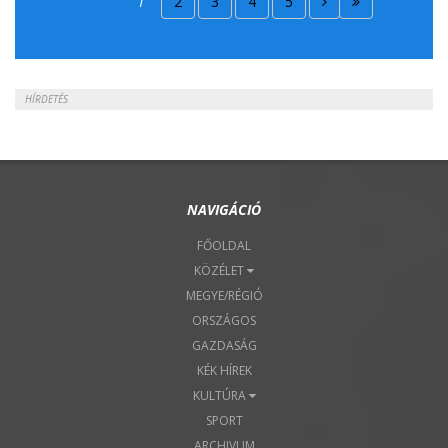
1
2
3
4
5
2018. Április 22.
HÍRDETÉS
NAVIGÁCIÓ
FŐOLDAL
KÖZÉLET
MEGYE/RÉGIÓ
ORSZÁGOS
GAZDASÁG
KÉK HÍREK
KULTÚRA
SPORT
ARCHIVUM