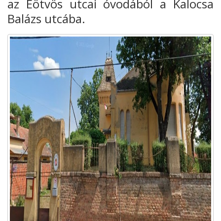
az Eötvös utcai óvodából a Kalocsa
Balázs utcába.