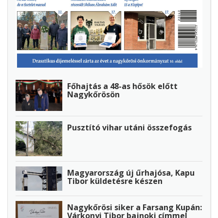
Főhajtás a 48-as hősök előtt
Nagykőrösön
Pusztító vihar utáni összefogás
Magyarország új űrhajósa, Kapu
Tibor küldetésre készen
Nagykőrösi siker a Farsang Kupán:
Várkonyi Tibor bajnoki címmel