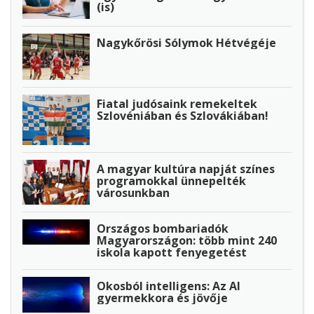
(is)
Nagykőrösi Sólymok Hétvégéje
Fiatal judósaink remekeltek
Szlovéniában és Szlovákiában!
A magyar kultúra napját színes
programokkal ünnepelték
városunkban
Országos bombariadók
Magyarországon: több mint 240
iskola kapott fenyegetést
Okosból intelligens: Az AI
gyermekkora és jövője