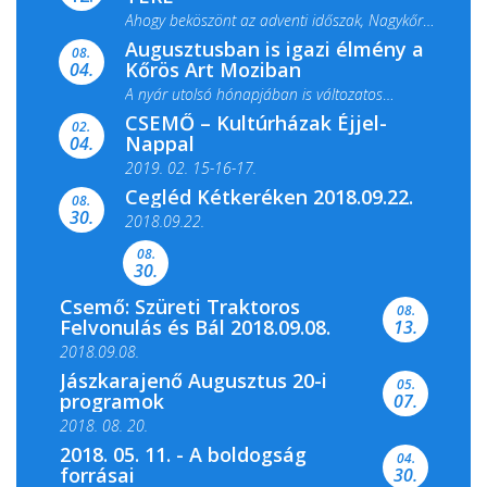
Ahogy beköszönt az adventi időszak, Nagykőrös
Augusztusban is igazi élmény a
ismét megtelik ünnepi fénnyel és közös...
08.
Kőrös Art Moziban
04.
A nyár utolsó hónapjában is változatos
CSEMŐ – Kultúrházak Éjjel-
filmkínálattal, családi...
02.
Nappal
04.
2019. 02. 15-16-17.
Cegléd Kétkeréken 2018.09.22.
08.
Színes és tartalmas programokkal várja a
30.
2018.09.22.
Csemői Községi Könyvtár és...
08.
30.
Csemő: Szüreti Traktoros
08.
Felvonulás és Bál 2018.09.08.
13.
2018.09.08.
Jászkarajenő Augusztus 20-i
05.
programok
07.
2018. 08. 20.
2018. 05. 11. - A boldogság
04.
forrásai
30.