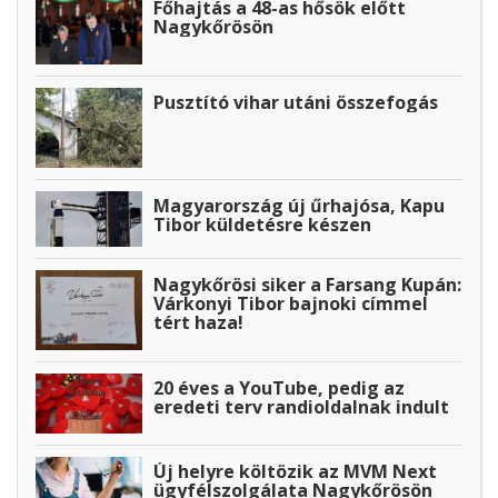
Főhajtás a 48-as hősök előtt
Nagykőrösön
Pusztító vihar utáni összefogás
Magyarország új űrhajósa, Kapu
Tibor küldetésre készen
Nagykőrösi siker a Farsang Kupán:
Várkonyi Tibor bajnoki címmel
tért haza!
20 éves a YouTube, pedig az
eredeti terv randioldalnak indult
Új helyre költözik az MVM Next
ügyfélszolgálata Nagykőrösön