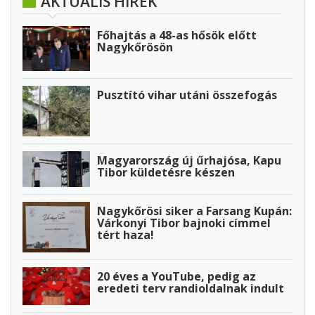
AKTUÁLIS HÍREK
Főhajtás a 48-as hősök előtt
Nagykőrösön
Pusztító vihar utáni összefogás
Magyarország új űrhajósa, Kapu
Tibor küldetésre készen
Nagykőrösi siker a Farsang Kupán:
Várkonyi Tibor bajnoki címmel
tért haza!
20 éves a YouTube, pedig az
eredeti terv randioldalnak indult