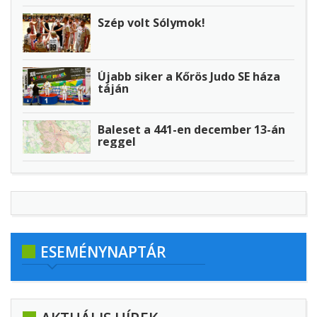
Szép volt Sólymok!
Újabb siker a Kőrös Judo SE háza
táján
Baleset a 441-en december 13-án
reggel
ESEMÉNYNAPTÁR