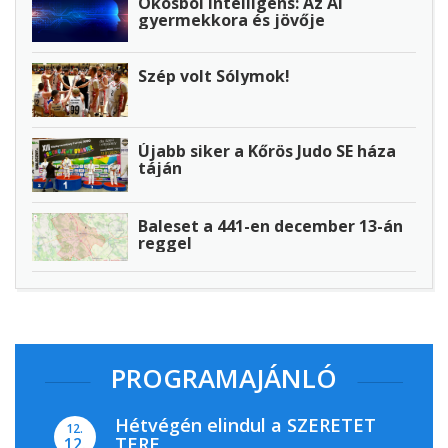
Okosból intelligens: Az AI
gyermekkora és jövője
Szép volt Sólymok!
Újabb siker a Kőrös Judo SE háza
táján
Baleset a 441-en december 13-án
reggel
PROGRAMAJÁNLÓ
Hétvégén elindul a SZERETET
12.
TERE
12.