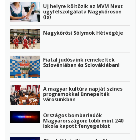
Új helyre költözik az MVM Next
ügyfélszolgálata Nagykőrösön
(is)
Nagykőrösi Sólymok Hétvégéje
Fiatal judósaink remekeltek
Szlovéniában és Szlovákiában!
A magyar kultúra napját színes
programokkal ünnepelték
városunkban
Országos bombariadók
Magyarországon: több mint 240
iskola kapott fenyegetést