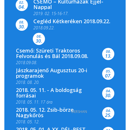
CSEMŐ – Kultúrházak Éjjel-
filmkínálattal, családi...
02.
Nappal
04.
2019. 02. 15-16-17.
Cegléd Kétkeréken 2018.09.22.
08.
Színes és tartalmas programokkal várja a
30.
2018.09.22.
Csemői Községi Könyvtár és...
08.
30.
Csemő: Szüreti Traktoros
08.
Felvonulás és Bál 2018.09.08.
13.
2018.09.08.
Jászkarajenő Augusztus 20-i
05.
programok
07.
2018. 08. 20.
2018. 05. 11. - A boldogság
04.
forrásai
30.
2018. 05. 11. 17 óra
2018. 05. 12. Zsib-börze
04.
DERSHAN
2018. 05. 11. 19 óra
Nagykőrös
25.
2018. 05. 12.
2018. 05. 01. A XX. DÉL-PEST