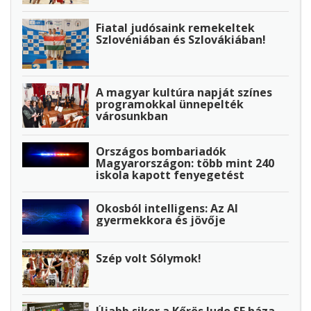
Fiatal judósaink remekeltek
Szlovéniában és Szlovákiában!
A magyar kultúra napját színes
programokkal ünnepelték
városunkban
Országos bombariadók
Magyarországon: több mint 240
iskola kapott fenyegetést
Okosból intelligens: Az AI
gyermekkora és jövője
Szép volt Sólymok!
Újabb siker a Kőrös Judo SE háza