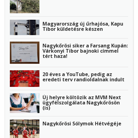
Magyarország új űrhajósa, Kapu
Tibor küldetésre készen
Nagykőrösi siker a Farsang Kupán:
Várkonyi Tibor bajnoki címmel
tért haza!
20 éves a YouTube, pedig az
eredeti terv randioldalnak indult
Új helyre költözik az MVM Next
ügyfélszolgálata Nagykőrösön
(is)
Nagykőrösi Sólymok Hétvégéje