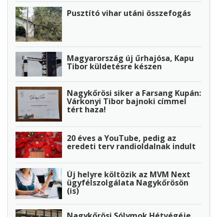
Pusztító vihar utáni összefogás
Magyarország új űrhajósa, Kapu
Tibor küldetésre készen
Nagykőrösi siker a Farsang Kupán:
Várkonyi Tibor bajnoki címmel
tért haza!
20 éves a YouTube, pedig az
eredeti terv randioldalnak indult
Új helyre költözik az MVM Next
ügyfélszolgálata Nagykőrösön
(is)
Nagykőrösi Sólymok Hétvégéje