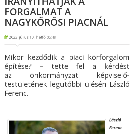
IRÁNYÍTHATJÁK A
FORGALMAT A
NAGYKŐRÖSI PIACNÁL
2023. július 10., hétfő 05:49
Mikor
kezdődik a piaci körforgalom
építése? – tette fel a kérdést
az
önkormányzat képviselő-
testületének legutóbbi ülésén László
Ferenc.
László
Ferenc