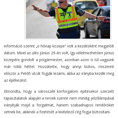
információ szerint „e hónap közepe” volt a kezdésként megjelölt
dátum. Mivel az ülés június 29-én volt, így vélelmezhetően június
közepére gondolt a polgármester, azonban azon is túl vagyunk
már több héttel. Hozzátette, hogy annyi biztos, miszerint
először a Petőfi utcát fogják lezárni, abba az irányba kezdik meg
az építkezést.
Elmondta, hogy a városszéli körforgalom építésekor szerzett
tapasztalatok alapján a tervek szerint nem mindig jelzőlámpával
irányítják majd a forgalmat, hanem szabadnapos rendőröket
vetnek be, akiknek a fizetését a kivitelező cég fogja biztosítani.