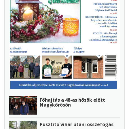
Főhajtás a 48-as hősök előtt
Nagykőrösön
Pusztító vihar utáni összefogás