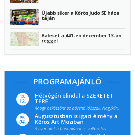
Újabb siker a Kőrös Judo SE háza
táján
Baleset a 441-en december 13-án
reggel
PROGRAMAJÁNLÓ
Hétvégén elindul a SZERETET
12.
TERE
12.
Ahogy beköszönt az adventi időszak, Nagykőrös
Augusztusban is igazi élmény a
ismét megtelik ünnepi fénnyel és közös...
08.
Kőrös Art Moziban
04.
A nyár utolsó hónapjában is változatos