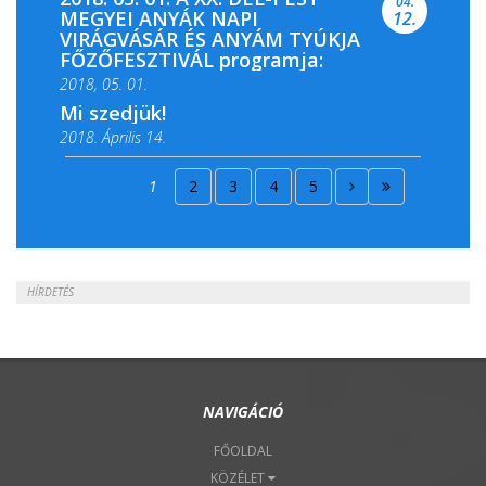
04.
MEGYEI ANYÁK NAPI
12.
VIRÁGVÁSÁR ÉS ANYÁM TYÚKJA
FŐZŐFESZTIVÁL programja:
2018, 05. 01.
Mi szedjük!
2018. Április 14.
2018. Április 15.
1
2
3
4
5
2018. Április 22.
HÍRDETÉS
NAVIGÁCIÓ
FŐOLDAL
KÖZÉLET