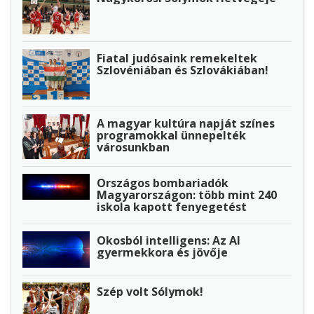
Fiatal judósaink remekeltek
Szlovéniában és Szlovákiában!
A magyar kultúra napját színes
programokkal ünnepelték
városunkban
Országos bombariadók
Magyarországon: több mint 240
iskola kapott fenyegetést
Okosból intelligens: Az AI
gyermekkora és jövője
Szép volt Sólymok!