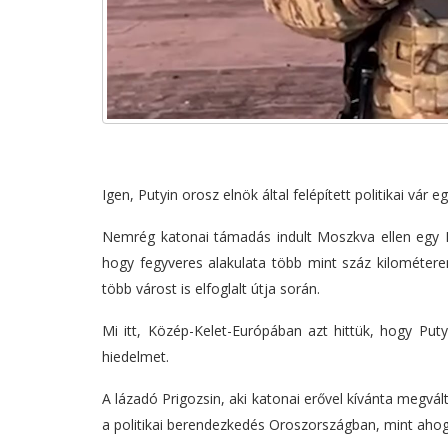
Igen, Putyin orosz elnök által felépített politikai vár
Nemrég katonai támadás indult Moszkva ellen egy Pr
hogy fegyveres alakulata több mint száz kilométere
több várost is elfoglalt útja során.
Mi itt, Közép-Kelet-Európában azt hittük, hogy Puty
hiedelmet.
A lázadó Prigozsin, aki katonai erővel kívánta megvált
a politikai berendezkedés Oroszországban, mint ahogya