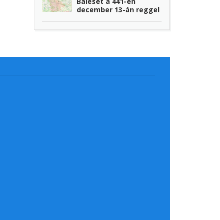
Baleset a 441-en
december 13-án reggel