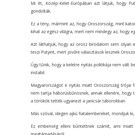
Mi itt, Közép-Kelet-Európában azt látjuk, hogy P
gondolták.
Ez a tény, mármint az, hogy Oroszország, mint katon
kihat az egész világra, mert nem mindegy az, hogy egy 
Azt láthatjuk, hogy az orosz birodalom sem olyan erő
teszi Putyint, mert jövőre választások lesznek Orosz
Úgy tűnik, hogy a keletre nyitás politikája nem vált
instabil.
Magyarországot e nyitás miatt Oroszország trójai f
nem tartja háborúsbűnösnek, annak ellenére, hogy t
a törökök tették ugyanezt a janicsár táborokban.
Más szóval, idegen ajkú fiatalembereket, mondjuk ki,
Ez emberiség elleni bűntettnek számít, ami miat
megtámadásáról.