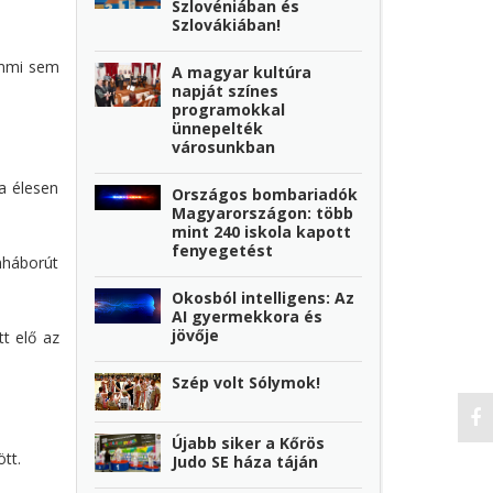
Szlovéniában és
Szlovákiában!
emmi sem
A magyar kultúra
napját színes
programokkal
ünnepelték
városunkban
sa élesen
Országos bombariadók
Magyarországon: több
mint 240 iskola kapott
fenyegetést
mháborút
Okosból intelligens: Az
AI gyermekkora és
jövője
tt elő az
Szép volt Sólymok!
Újabb siker a Kőrös
tt.
Judo SE háza táján