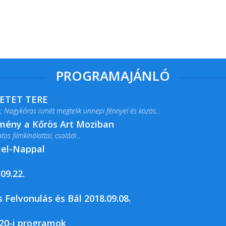
PROGRAMAJÁNLÓ
RETET TERE
 Nagykőrös ismét megtelik ünnepi fénnyel és közös...
lmény a Kőrös Art Moziban
s filmkínálattal, családi...
jel-Nappal
09.22.
rja a Csemői Községi Könyvtár és...
 Felvonulás és Bál 2018.09.08.
20-i programok