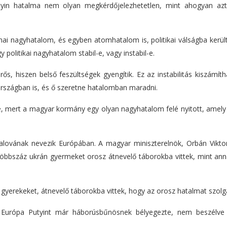
utyin hatalma nem olyan megkérdőjelezhetetlen, mint ahogyan az
ai nagyhatalom, és egyben atomhatalom is, politikai válságba került
politikai nagyhatalom stabil-e, vagy instabil-e.
s, hiszen belső feszültségek gyengítik. Ez az instabilitás kiszámít
országban is, és ő szeretne hatalomban maradni.
 be, mert a magyar kormány egy olyan nagyhatalom felé nyitott, amel
alovának nevezik Európában. A magyar miniszterelnök, Orbán Viktor
öbbszáz ukrán gyermeket orosz átnevelő táborokba vittek, mint ann
 gyerekeket, átnevelő táborokba vittek, hogy az orosz hatalmat szolgá
t Európa Putyint már háborúsbűnösnek bélyegezte, nem beszélve