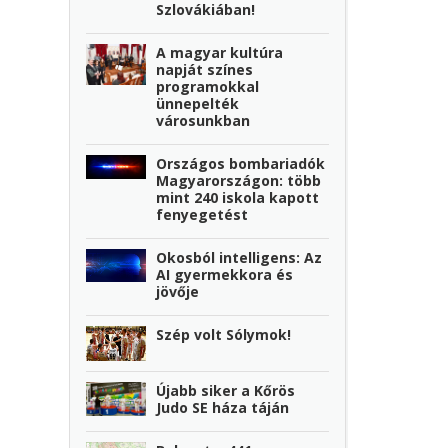
Szlovákiában!
A magyar kultúra
napját színes
programokkal
ünnepelték
városunkban
Országos bombariadók
Magyarországon: több
mint 240 iskola kapott
fenyegetést
Okosból intelligens: Az
AI gyermekkora és
jövője
Szép volt Sólymok!
Újabb siker a Kőrös
Judo SE háza táján