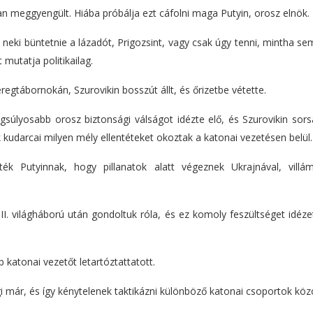
n meggyengült. Hiába próbálja ezt cáfolni maga Putyin, orosz elnök.
neki büntetnie a lázadót, Prigozsint, vagy csak úgy tenni, mintha s
utatja politikailag.
eregtábornokán, Szurovikin bosszút állt, és őrizetbe vétette.
egsúlyosabb orosz biztonsági válságot idézte elő, és Szurovikin sor
 kudarcai milyen mély ellentéteket okoztak a katonai vezetésen belül.
ék Putyinnak, hogy pillanatok alatt végeznek Ukrajnával, villá
I. világháború után gondoltuk róla, és ez komoly feszültséget idéze
 katonai vezetőt letartóztattatott.
i már, és így kénytelenek taktikázni különböző katonai csoportok közö