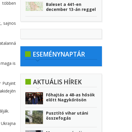
t többen
Baleset a 441-en
december 13-án reggel
, sajnos
hatalanná
ESEMÉNYNAPTÁR
y maga is
AKTUÁLIS HÍREK
 Putyint
akidején
Főhajtás a 48-as hősök
előtt Nagykőrösön
lják.
Pusztító vihar utáni
összefogás
 Ukrajna