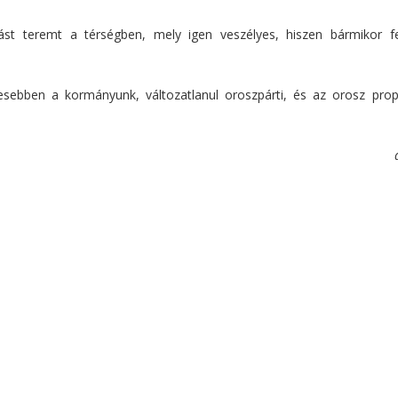
itást teremt a térségben, mely igen veszélyes, hiszen bármikor f
lyesebben a kormányunk, változatlanul oroszpárti, és az orosz pro