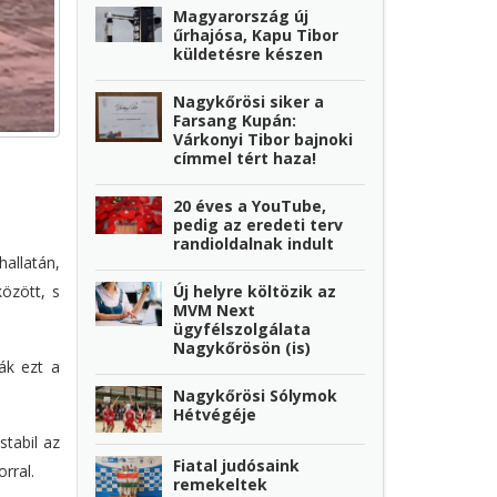
Magyarország új
űrhajósa, Kapu Tibor
küldetésre készen
Nagykőrösi siker a
Farsang Kupán:
Várkonyi Tibor bajnoki
címmel tért haza!
20 éves a YouTube,
pedig az eredeti terv
randioldalnak indult
allatán,
Új helyre költözik az
özött, s
MVM Next
ügyfélszolgálata
Nagykőrösön (is)
ák ezt a
Nagykőrösi Sólymok
Hétvégéje
stabil az
Fiatal judósaink
rral.
remekeltek