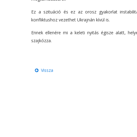
Ez a szituáció és ez az orosz gyakorlat instabil
konfliktushoz vezethet Ukrajnán kívül is.
Ennek ellenére mi a keleti nyitás égisze alatt, he
szajkózza.
Vissza