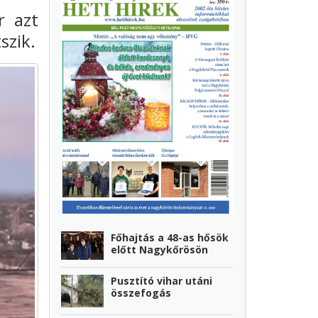
r azt
szik.
Főhajtás a 48-as hősök
előtt Nagykőrösön
Pusztító vihar utáni
összefogás