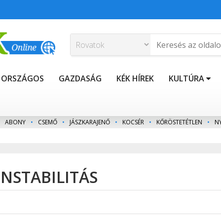
ORSZÁGOS
GAZDASÁG
KÉK HÍREK
KULTÚRA
ABONY
•
CSEMŐ
•
JÁSZKARAJENŐ
•
KOCSÉR
•
KŐRÖSTETÉTLEN
•
N
 INSTABILITÁS