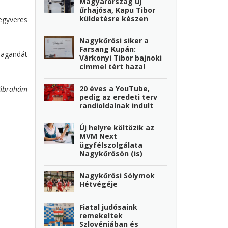
Magyarország új
űrhajósa, Kapu Tibor
küldetésre készen
egyveres
Nagykőrösi siker a
Farsang Kupán:
pagandát
Várkonyi Tibor bajnoki
címmel tért haza!
20 éves a YouTube,
ábrahám
pedig az eredeti terv
randioldalnak indult
Új helyre költözik az
MVM Next
ügyfélszolgálata
Nagykőrösön (is)
Nagykőrösi Sólymok
Hétvégéje
Fiatal judósaink
remekeltek
Szlovéniában és