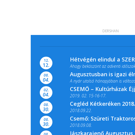
DERSHAN
Hétvégén elindul a SZE
12.
12.
Ahogy beköszönt az adventi időszak,
Augusztusban is igazi é
08.
04.
A nyár utolsó hónapjában is változato
CSEMŐ – Kultúrházak Éj
02.
04.
2019. 02. 15-16-17.
Cegléd Kétkeréken 2018.
08.
Színes és tartalmas programokkal vá
30.
2018.09.22.
Csemő: Szüreti Traktoros
08.
30.
2018.09.08.
Jászkarajenő Augusztus 
08.