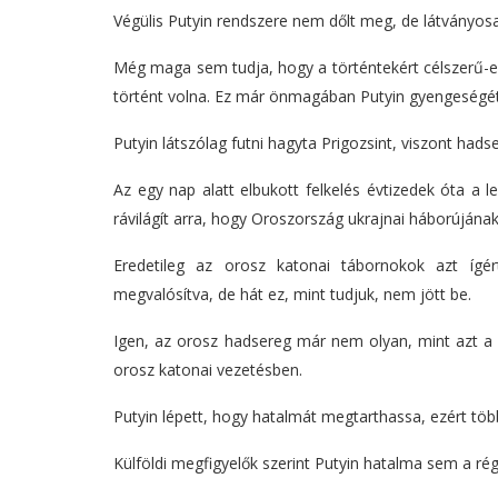
Végülis Putyin rendszere nem dőlt meg, de látványosa
Még maga sem tudja, hogy a történtekért célszerű-e 
történt volna. Ez már önmagában Putyin gyengeségét m
Putyin látszólag futni hagyta Prigozsint, viszont hads
Az egy nap alatt elbukott felkelés évtizedek óta a l
rávilágít arra, hogy Oroszország ukrajnai háborújának
Eredetileg az orosz katonai tábornokok azt ígért
megvalósítva, de hát ez, mint tudjuk, nem jött be.
Igen, az orosz hadsereg már nem olyan, mint azt a I
orosz katonai vezetésben.
Putyin lépett, hogy hatalmát megtarthassa, ezért több
Külföldi megfigyelők szerint Putyin hatalma sem a rég