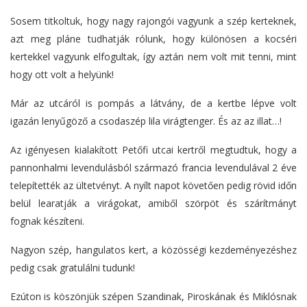
Sosem titkoltuk, hogy nagy rajongói vagyunk a szép kerteknek,
azt meg pláne tudhatják rólunk, hogy különösen a kocséri
kertekkel vagyunk elfogultak, így aztán nem volt mit tenni, mint
hogy ott volt a helyünk!
Már az utcáról is pompás a látvány, de a kertbe lépve volt
igazán lenyűgöző a csodaszép lila virágtenger. És az az illat…!
Az igényesen kialakított Petőfi utcai kertről megtudtuk, hogy a
pannonhalmi levendulásból származó francia levendulával 2 éve
telepítették az ültetvényt. A nyílt napot követően pedig rövid időn
belül learatják a virágokat, amiből szörpöt és szárítmányt
fognak készíteni.
Nagyon szép, hangulatos kert, a közösségi kezdeményezéshez
pedig csak gratulálni tudunk!
Ezúton is köszönjük szépen Szandinak, Piroskának és Miklósnak