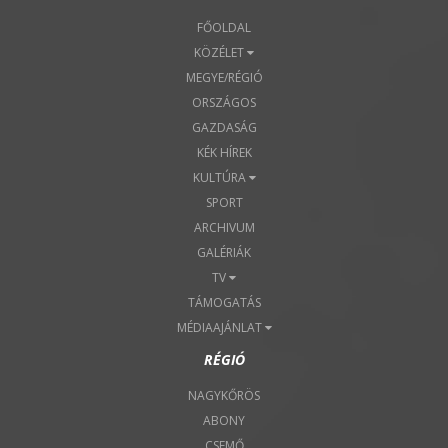
FŐOLDAL
KÖZÉLET
MEGYE/RÉGIÓ
ORSZÁGOS
GAZDASÁG
KÉK HÍREK
KULTÚRA
SPORT
ARCHIVUM
GALÉRIÁK
TV
TÁMOGATÁS
MÉDIAAJÁNLAT
RÉGIÓ
NAGYKŐRÖS
ABONY
CSEMŐ