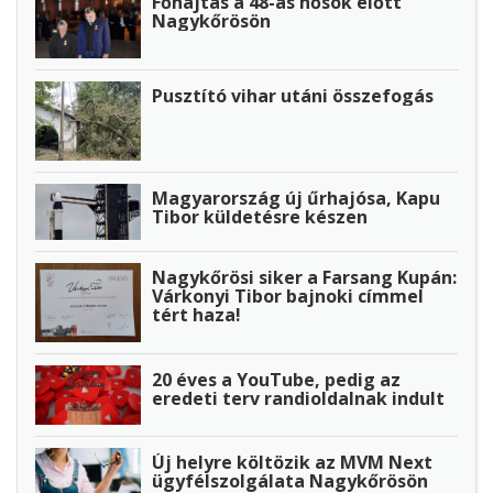
Főhajtás a 48-as hősök előtt
Nagykőrösön
Pusztító vihar utáni összefogás
Magyarország új űrhajósa, Kapu
Tibor küldetésre készen
Nagykőrösi siker a Farsang Kupán:
Várkonyi Tibor bajnoki címmel
tért haza!
20 éves a YouTube, pedig az
eredeti terv randioldalnak indult
Új helyre költözik az MVM Next
ügyfélszolgálata Nagykőrösön