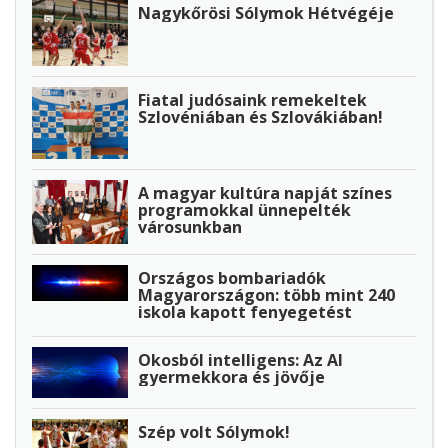
Nagykőrösi Sólymok Hétvégéje
Fiatal judósaink remekeltek
Szlovéniában és Szlovákiában!
A magyar kultúra napját színes
programokkal ünnepelték
városunkban
Országos bombariadók
Magyarországon: több mint 240
iskola kapott fenyegetést
Okosból intelligens: Az AI
gyermekkora és jövője
Szép volt Sólymok!