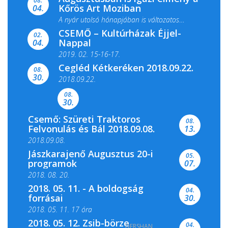
08.
Kőrös Art Moziban
04.
A nyár utolsó hónapjában is változatos
CSEMŐ – Kultúrházak Éjjel-
filmkínálattal, családi...
02.
Nappal
04.
2019. 02. 15-16-17.
Cegléd Kétkeréken 2018.09.22.
08.
Színes és tartalmas programokkal várja a
30.
2018.09.22.
Csemői Községi Könyvtár és...
08.
30.
Csemő: Szüreti Traktoros
08.
Felvonulás és Bál 2018.09.08.
13.
2018.09.08.
Jászkarajenő Augusztus 20-i
05.
programok
07.
2018. 08. 20.
2018. 05. 11. - A boldogság
04.
forrásai
30.
2018. 05. 11. 17 óra
2018. 05. 12. Zsib-börze
04.
DERSHAN