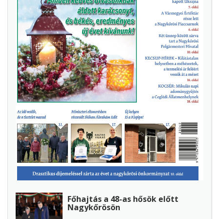
Főhajtás a 48-as hősök előtt
Nagykőrösön