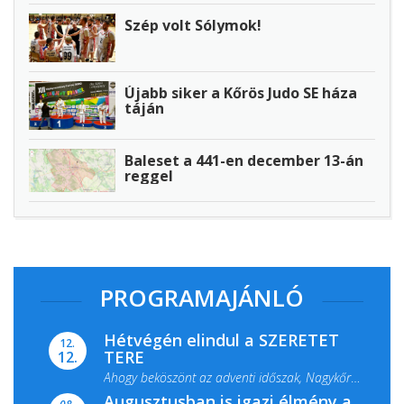
Szép volt Sólymok!
Újabb siker a Kőrös Judo SE háza
táján
Baleset a 441-en december 13-án
reggel
PROGRAMAJÁNLÓ
Hétvégén elindul a SZERETET
12.
TERE
12.
Ahogy beköszönt az adventi időszak, Nagykőrös
Augusztusban is igazi élmény a
ismét megtelik ünnepi fénnyel és közös...