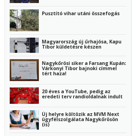
Pusztító vihar utáni összefogás
Magyarország új űrhajósa, Kapu
Tibor küldetésre készen
Nagykőrösi siker a Farsang Kupán:
Várkonyi Tibor bajnoki címmel
tért haza!
20 éves a YouTube, pedig az
eredeti terv randioldalnak indult
Új helyre költözik az MVM Next
ügyfélszolgálata Nagykőrösön
(is)