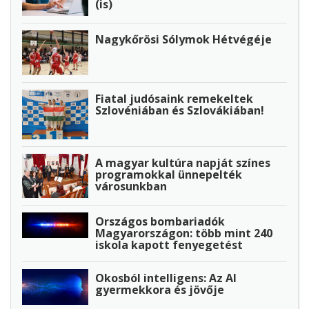
(is)
Nagykőrösi Sólymok Hétvégéje
Fiatal judósaink remekeltek
Szlovéniában és Szlovákiában!
A magyar kultúra napját színes
programokkal ünnepelték
városunkban
Országos bombariadók
Magyarországon: több mint 240
iskola kapott fenyegetést
Okosból intelligens: Az AI
gyermekkora és jövője