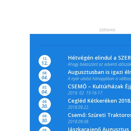
DERSHAN
Hétvégén elindul a SZE
12.
12.
Ahogy beköszönt az adventi időszak,
Augusztusban is igazi é
08.
04.
A nyár utolsó hónapjában is változato
CSEMŐ – Kultúrházak Éj
02.
04.
2019. 02. 15-16-17.
Cegléd Kétkeréken 2018.
08.
Színes és tartalmas programokkal vá
30.
2018.09.22.
Csemő: Szüreti Traktoros
08.
30.
2018.09.08.
Jászkarajenő Augusztus 
08.