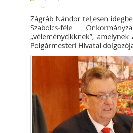
Zágráb Nándor teljesen idegbe j
Szabolcs-féle Önkormány
„véleménycikknek”, amelynek 
Polgármesteri Hivatal dolgozója