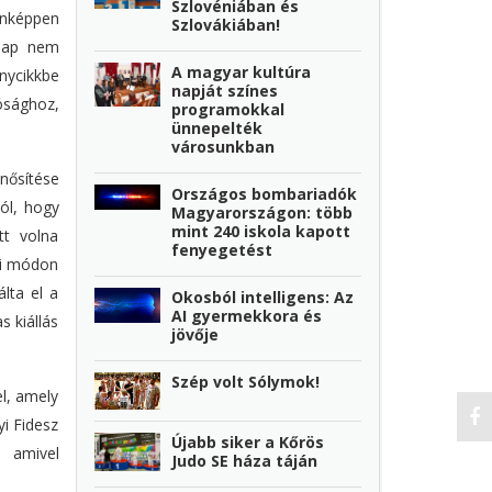
Szlovéniában és
enképpen
Szlovákiában!
 lap nem
A magyar kultúra
nycikkbe
napját színes
ósághoz,
programokkal
ünnepelték
városunkban
inősítése
Országos bombariadók
ól, hogy
Magyarországon: több
mint 240 iskola kapott
tt volna
fenyegetést
yi módon
álta el a
Okosból intelligens: Az
AI gyermekkora és
s kiállás
jövője
Szép volt Sólymok!
l, amely
yi Fidesz
Újabb siker a Kőrös
, amivel
Judo SE háza táján