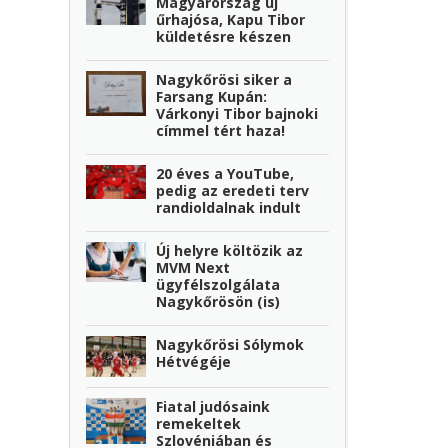
Magyarország új
űrhajósa, Kapu Tibor
küldetésre készen
Nagykőrösi siker a
Farsang Kupán:
Várkonyi Tibor bajnoki
címmel tért haza!
20 éves a YouTube,
pedig az eredeti terv
randioldalnak indult
Új helyre költözik az
MVM Next
ügyfélszolgálata
Nagykőrösön (is)
Nagykőrösi Sólymok
Hétvégéje
Fiatal judósaink
remekeltek
Szlovéniában és