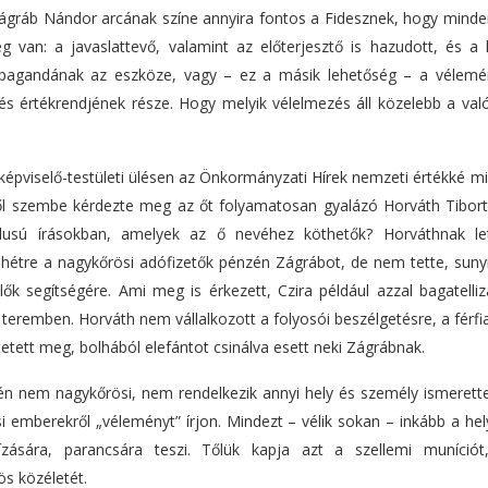
ágráb Nándor arcának színe annyira fontos a Fidesznek, hogy mind
g van: a javaslattevő, valamint az előterjesztő is hazudott, és a
ropagandának az eszköze, vagy – ez a másik lehetőség – a vélemé
és értékrendjének része. Hogy melyik vélelmezés áll közelebb a val
képviselő-testületi ülésen az Önkormányzati Hírek nemzeti értékké m
ől szembe kérdezte meg az őt folyamatosan gyalázó Horváth Tibort
ílusú írásokban, amelyek az ő nevéhez köthetők? Horváthnak le
l hétre a nagykőrösi adófizetők pénzén Zágrábot, de nem tette, sun
elők segítségére. Ami meg is érkezett, Czira például azzal bagatelliz
teremben. Horváth nem vállalkozott a folyosói beszélgetésre, a férfia
etett meg, bolhából elefántot csinálva esett neki Zágrábnak.
vén nem nagykőrösi, nem rendelkezik annyi hely és személy ismerette
 emberekről „véleményt” írjon. Mindezt – vélik sokan – inkább a hel
ízására, parancsára teszi. Tőlük kapja azt a szellemi muníciót
ös közéletét.