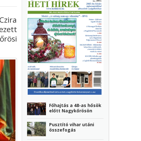
Czira
zett
őrösi
Főhajtás a 48-as hősök
előtt Nagykőrösön
Pusztító vihar utáni
összefogás