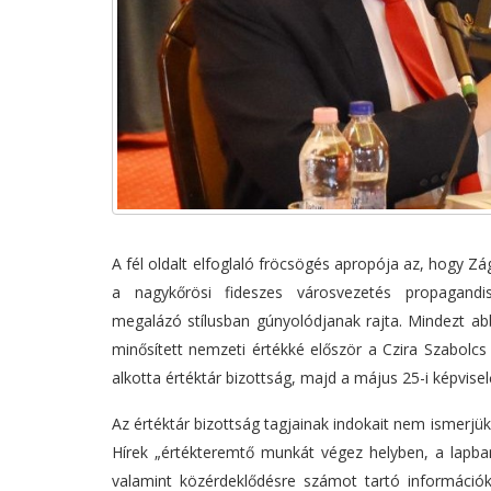
A fél oldalt elfoglaló fröcsögés apropója az, hogy Zá
a nagykőrösi fideszes városvezetés propagandi
megalázó stílusban gúnyolódjanak rajta. Mindezt ab
minősített nemzeti értékké először a Czira Szabolc
alkotta értéktár bizottság, majd a május 25-i képviselő
Az értéktár bizottság tagjainak indokait nem ismerjük
Hírek „értékteremtő munkát végez helyben, a lapban
valamint közérdeklődésre számot tartó információ