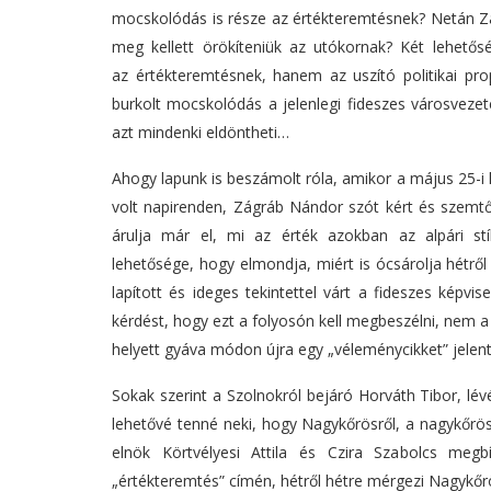
mocskolódás is része az értékteremtésnek? Netán Z
meg kellett örökíteniük az utókornak? Két lehetősé
az értékteremtésnek, hanem az uszító politikai p
burkolt mocskolódás a jelenlegi fideszes városvezet
azt mindenki eldöntheti…
Ahogy lapunk is beszámolt róla, amikor a május 25-i 
volt napirenden, Zágráb Nándor szót kért és szemt
árulja már el, mi az érték azokban az alpári st
lehetősége, hogy elmondja, miért is ócsárolja hétrő
lapított és ideges tekintettel várt a fideszes képvis
kérdést, hogy ezt a folyosón kell megbeszélni, nem a 
helyett gyáva módon újra egy „véleménycikket” jelent
Sokak szerint a Szolnokról bejáró Horváth Tibor, lé
lehetővé tenné neki, hogy Nagykőrösről, a nagykőrösi
elnök Körtvélyesi Attila és Czira Szabolcs megb
„értékteremtés” címén, hétről hétre mérgezi Nagykőr