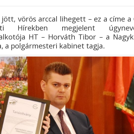
ött, vörös arccal lihegett – ez a címe a 
zati Hírekben megjelent úgyneve
alkotója HT – Horváth Tibor – a Nagyk
, a polgármesteri kabinet tagja.