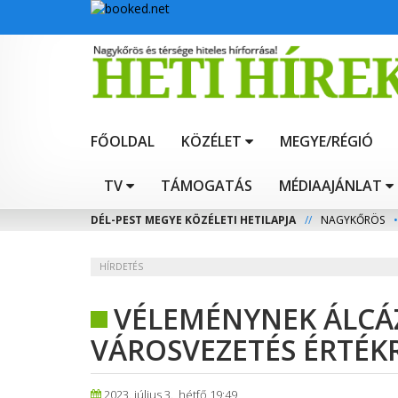
FŐOLDAL
KÖZÉLET
MEGYE/RÉGIÓ
TV
TÁMOGATÁS
MÉDIAAJÁNLAT
DÉL-PEST MEGYE KÖZÉLETI HETILAPJA
//
NAGYKŐRÖS
•
HÍRDETÉS
VÉLEMÉNYNEK ÁLCÁ
VÁROSVEZETÉS ÉRTÉK
2023. július 3., hétfő 19:49