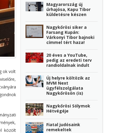
Magyarország új
űrhajósa, Kapu Tibor
küldetésre készen
Nagykőrösi siker a
Farsang Kupán:
Várkonyi Tibor bajnoki
címmel tért haza!
20 éves a YouTube,
pedig az eredeti terv
randioldalnak indult
g ok volt
Új helyre költözik az
iselőre,
MVM Next
tványára
ügyfélszolgálata
Nagykőrösön (is)
őgondnok
Nagykőrösi Sólymok
Hétvégéje
rmányzati
emények,
Fiatal judósaink
remekeltek
l közölt