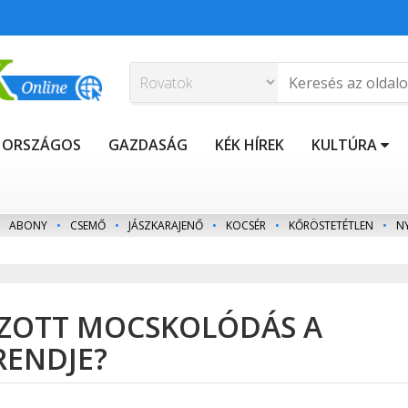
ORSZÁGOS
GAZDASÁG
KÉK HÍREK
KULTÚRA
ABONY
•
CSEMŐ
•
JÁSZKARAJENŐ
•
KOCSÉR
•
KŐRÖSTETÉTLEN
•
N
ZOTT MOCSKOLÓDÁS A
RENDJE?