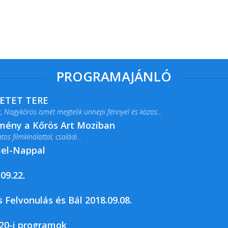
PROGRAMAJÁNLÓ
RETET TERE
 Nagykőrös ismét megtelik ünnepi fénnyel és közös...
lmény a Kőrös Art Moziban
s filmkínálattal, családi...
jel-Nappal
09.22.
rja a Csemői Községi Könyvtár és...
 Felvonulás és Bál 2018.09.08.
20-i programok