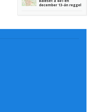
Baleset a 441-en
december 13-án reggel