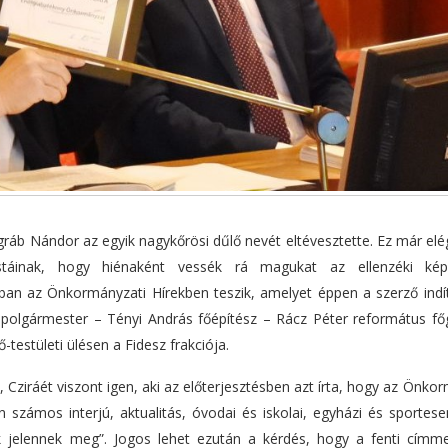
gráb Nándor az egyik nagykőrösi dűlő nevét eltévesztette. Ez már elé
stáinak, hogy hiénaként vessék rá magukat az ellenzéki képv
ban az Önkormányzati Hírekben teszik, amelyet éppen a szerző indí
s polgármester – Tényi András főépítész – Rácz Péter református f
-testületi ülésen a Fidesz frakciója.
, Cziráét viszont igen, aki az előterjesztésben azt írta, hogy az Önko
 számos interjú, aktualitás, óvodai és iskolai, egyházi és sportes
k jelennek meg”. Jogos lehet ezután a kérdés, hogy a fenti címme