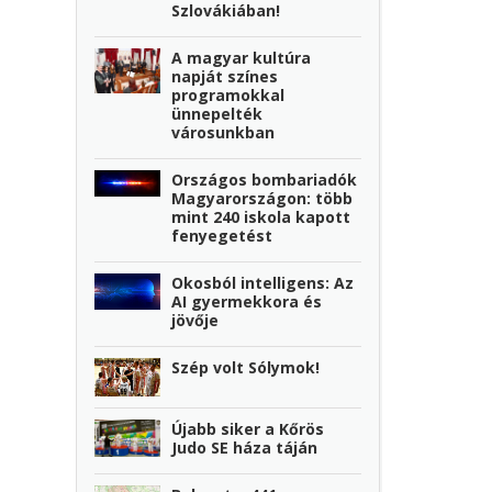
Szlovákiában!
A magyar kultúra
napját színes
programokkal
ünnepelték
városunkban
Országos bombariadók
Magyarországon: több
mint 240 iskola kapott
fenyegetést
Okosból intelligens: Az
AI gyermekkora és
jövője
Szép volt Sólymok!
Újabb siker a Kőrös
Judo SE háza táján