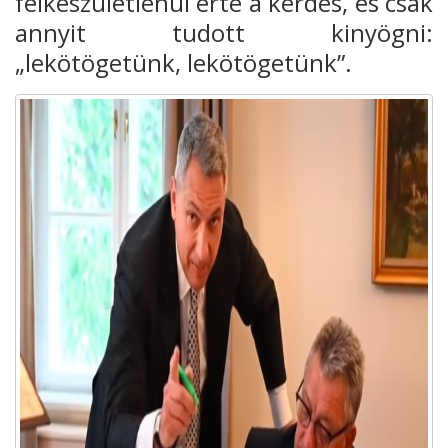
felkészületlenül érte a kérdés, és csak
annyit tudott kinyögni:
„lekötögetünk, lekötögetünk”.