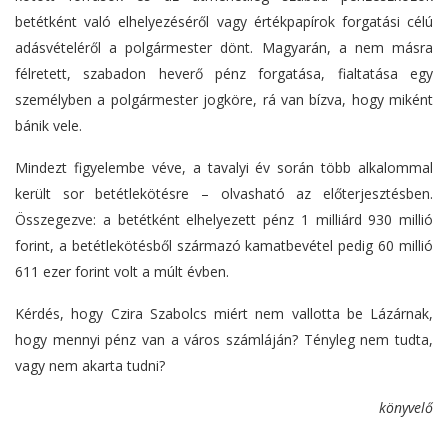
betétként való elhelyezéséről vagy értékpapírok forgatási célú
adásvételéről a polgármester dönt. Magyarán, a nem másra
félretett, szabadon heverő pénz forgatása, fialtatása egy
személyben a polgármester jogköre, rá van bízva, hogy miként
bánik vele.
Mindezt figyelembe véve, a tavalyi év során több alkalommal
került sor betétlekötésre – olvasható az előterjesztésben.
Összegezve: a betétként elhelyezett pénz 1 milliárd 930 millió
forint, a betétlekötésből származó kamatbevétel pedig 60 millió
611 ezer forint volt a múlt évben.
Kérdés, hogy Czira Szabolcs miért nem vallotta be Lázárnak,
hogy mennyi pénz van a város számláján? Tényleg nem tudta,
vagy nem akarta tudni?
könyvelő