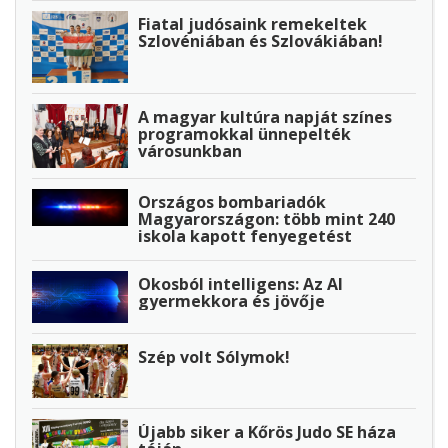
Fiatal judósaink remekeltek
Szlovéniában és Szlovákiában!
A magyar kultúra napját színes
programokkal ünnepelték
városunkban
Országos bombariadók
Magyarországon: több mint 240
iskola kapott fenyegetést
Okosból intelligens: Az AI
gyermekkora és jövője
Szép volt Sólymok!
Újabb siker a Kőrös Judo SE háza