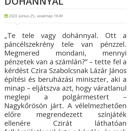
DOHÁNNYAL
2023. június 25., vasárnap 19:49
„Te tele vagy dohánnyal. Ott a
páncélszekrény tele van pénzzel.
Megmered mondani, mennyi
pénzetek van a számlán?” – tette fel a
kérdést Czira Szabolcsnak Lázár János
építési és beruházási miniszter, aki a
minap – eljátszva azt, hogy váratlanul
meglepi a polgármestert –
Nagykőrösön járt. A vélelmezhetően
előre megrendezett színjáték
ellenére Czirát láthatóan