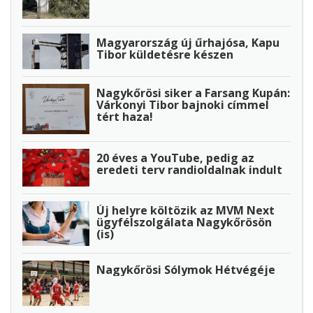
Magyarország új űrhajósa, Kapu
Tibor küldetésre készen
Nagykőrösi siker a Farsang Kupán:
Várkonyi Tibor bajnoki címmel
tért haza!
20 éves a YouTube, pedig az
eredeti terv randioldalnak indult
Új helyre költözik az MVM Next
ügyfélszolgálata Nagykőrösön
(is)
Nagykőrösi Sólymok Hétvégéje