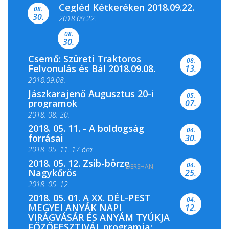
Cegléd Kétkeréken 2018.09.22.
08.
Színes és tartalmas programokkal várja a
30.
2018.09.22.
Csemői Községi Könyvtár és...
08.
30.
Csemő: Szüreti Traktoros
08.
Felvonulás és Bál 2018.09.08.
13.
2018.09.08.
Jászkarajenő Augusztus 20-i
05.
programok
07.
2018. 08. 20.
2018. 05. 11. - A boldogság
04.
forrásai
30.
2018. 05. 11. 17 óra
2018. 05. 12. Zsib-börze
04.
DERSHAN
2018. 05. 11. 19 óra
Nagykőrös
25.
2018. 05. 12.
2018. 05. 01. A XX. DÉL-PEST
04.
MEGYEI ANYÁK NAPI
12.
VIRÁGVÁSÁR ÉS ANYÁM TYÚKJA
FŐZŐFESZTIVÁL programja: