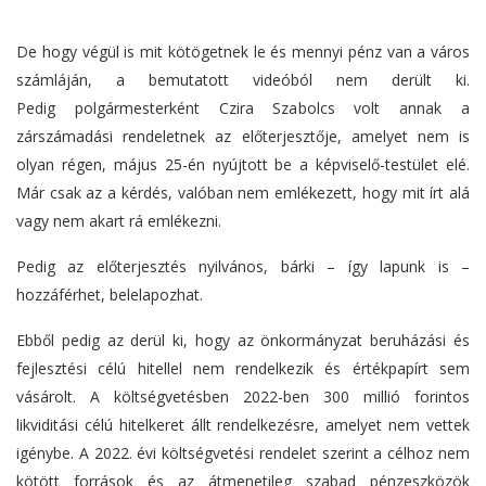
De hogy végül is mit kötögetnek le és mennyi pénz van a város
számláján, a bemutatott videóból nem derült ki.
Pedig polgármesterként Czira Szabolcs volt annak a
zárszámadási rendeletnek az előterjesztője, amelyet nem is
olyan régen, május 25-én nyújtott be a képviselő-testület elé.
Már csak az a kérdés, valóban nem emlékezett, hogy mit írt alá
vagy nem akart rá emlékezni.
Pedig az előterjesztés nyilvános, bárki – így lapunk is –
hozzáférhet, belelapozhat.
Ebből pedig az derül ki, hogy az önkormányzat beruházási és
fejlesztési célú hitellel nem rendelkezik és értékpapírt sem
vásárolt. A költségvetésben 2022-ben 300 millió forintos
likviditási célú hitelkeret állt rendelkezésre, amelyet nem vettek
igénybe. A 2022. évi költségvetési rendelet szerint a célhoz nem
kötött források és az átmenetileg szabad pénzeszközök