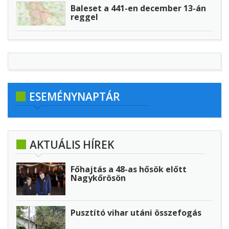
Baleset a 441-en december 13-án
reggel
ESEMÉNYNAPTÁR
AKTUÁLIS HÍREK
Főhajtás a 48-as hősök előtt
Nagykőrösön
Pusztító vihar utáni összefogás