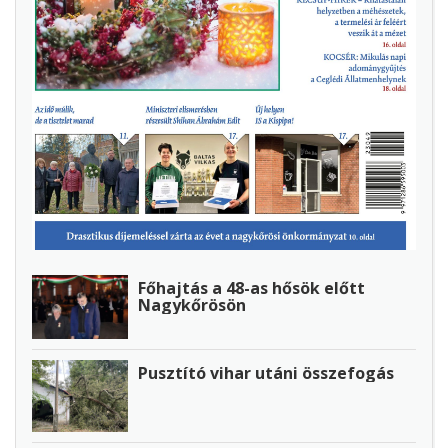
Főhajtás a 48-as hősök előtt
Nagykőrösön
Pusztító vihar utáni összefogás