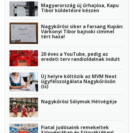
Magyarország új űrhajósa, Kapu
Tibor küldetésre készen
Nagykőrösi siker a Farsang Kupán:
Várkonyi Tibor bajnoki címmel
tért haza!
20 éves a YouTube, pedig az
eredeti terv randioldalnak indult
Új helyre költözik az MVM Next
ügyfélszolgálata Nagykőrösön
(is)
Nagykőrösi Sólymok Hétvégéje
Fiatal judósaink remekeltek
Szlovéniában és Szlovákiában!