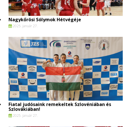
Nagykőrösi Sólymok Hétvégéje
2025. január 27.
Fiatal judósaink remekeltek Szlovéniában és
Szlovákiában!
2025. január 27.