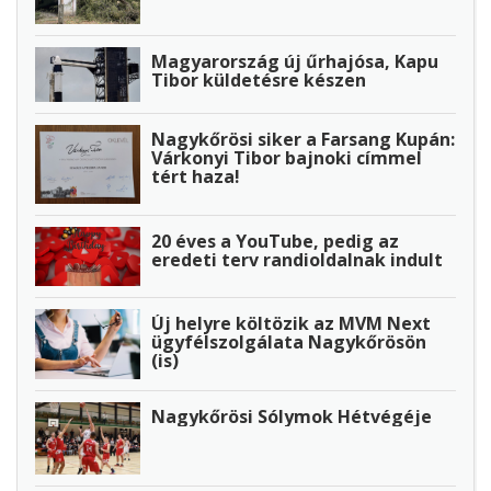
Magyarország új űrhajósa, Kapu
Tibor küldetésre készen
Nagykőrösi siker a Farsang Kupán:
Várkonyi Tibor bajnoki címmel
tért haza!
20 éves a YouTube, pedig az
eredeti terv randioldalnak indult
Új helyre költözik az MVM Next
ügyfélszolgálata Nagykőrösön
(is)
Nagykőrösi Sólymok Hétvégéje