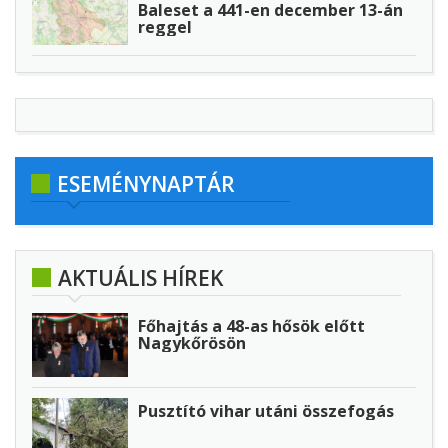
Baleset a 441-en december 13-án
reggel
ESEMÉNYNAPTÁR
AKTUÁLIS HÍREK
Főhajtás a 48-as hősök előtt
Nagykőrösön
Pusztító vihar utáni összefogás