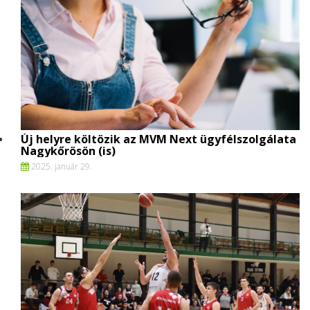
Új helyre költözik az MVM Next ügyfélszolgálata
Nagykőrösön (is)
2025. január 29.