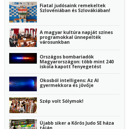
Fiatal judósaink remekeltek
Szlovéniában és Szlovákiában!
A magyar kultúra napját színes
programokkal ünnepelték
városunkban
Országos bombariadók
Magyarországon: több mint 240
iskola kapott fenyegetést
Okosból intelligens: Az AI
gyermekkora és jövője
Szép volt Sólymok!
Újabb siker a Kőrös Judo SE háza
táján