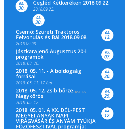
Cegléd Kétkeréken 2018.09.22.
08.
Színes és tartalmas programokkal várja a
30.
2018.09.22.
Csemői Községi Könyvtár és...
08.
30.
Csemő: Szüreti Traktoros
08.
Felvonulás és Bál 2018.09.08.
13.
2018.09.08.
Jászkarajenő Augusztus 20-i
05.
programok
07.
2018. 08. 20.
2018. 05. 11. - A boldogság
04.
forrásai
30.
2018. 05. 11. 17 óra
2018. 05. 12. Zsib-börze
04.
DERSHAN
2018. 05. 11. 19 óra
Nagykőrös
25.
2018. 05. 12.
2018. 05. 01. A XX. DÉL-PEST
04.
MEGYEI ANYÁK NAPI
12.
VIRÁGVÁSÁR ÉS ANYÁM TYÚKJA
FŐZŐFESZTIVÁL programja: