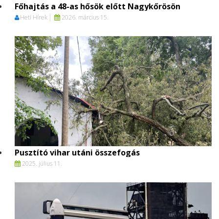
Főhajtás a 48-as hősök előtt Nagykőrösön
Heti Hírek
2026. március 15.
Pusztító vihar utáni összefogás
2025. július 11.