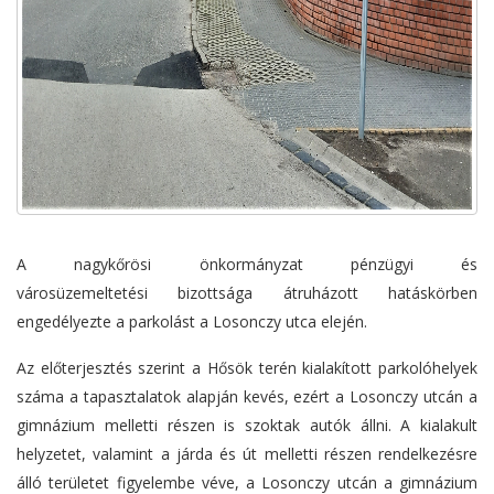
A nagykőrösi önkormányzat pénzügyi és
városüzemeltetési bizottsága átruházott hatáskörben
engedélyezte a parkolást a Losonczy utca elején.
Az előterjesztés szerint a Hősök terén kialakított parkolóhelyek
száma a tapasztalatok alapján kevés, ezért a Losonczy utcán a
gimnázium melletti részen is szoktak autók állni. A kialakult
helyzetet, valamint a járda és út melletti részen rendelkezésre
álló területet figyelembe véve, a Losonczy utcán a gimnázium