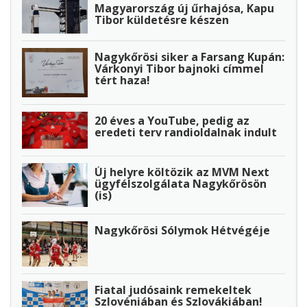
Magyarország új űrhajósa, Kapu
Tibor küldetésre készen
Nagykőrösi siker a Farsang Kupán:
Várkonyi Tibor bajnoki címmel
tért haza!
20 éves a YouTube, pedig az
eredeti terv randioldalnak indult
Új helyre költözik az MVM Next
ügyfélszolgálata Nagykőrösön
(is)
Nagykőrösi Sólymok Hétvégéje
Fiatal judósaink remekeltek
Szlovéniában és Szlovákiában!