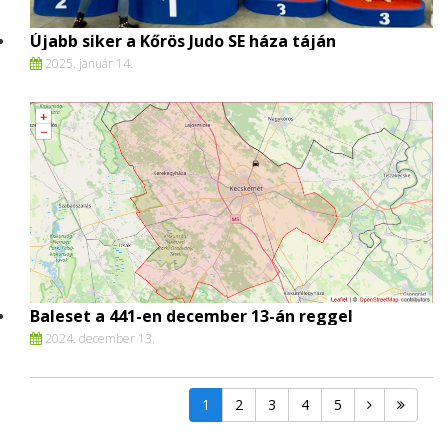
Újabb siker a Kőrös Judo SE háza táján
2025. január 14.
Baleset a 441-en december 13-án reggel
2024. december 13.
1
2
3
4
5