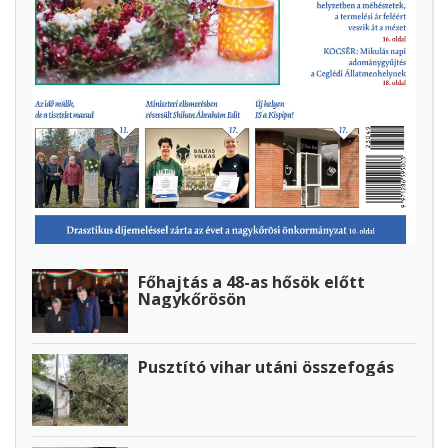
Főhajtás a 48-as hősök előtt
Nagykőrösön
Pusztító vihar utáni összefogás