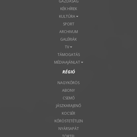
GAZDASÁG
KÉK HÍREK
KULTÚRA
SPORT
ARCHIVUM
GALÉRIÁK
TV
TÁMOGATÁS
MÉDIAAJÁNLAT
RÉGIÓ
NAGYKŐRÖS
ABONY
CSEMŐ
JÁSZKARAJENŐ
KOCSÉR
KŐRÖSTETÉTLEN
NYÁRSAPÁT
TÖRTEL