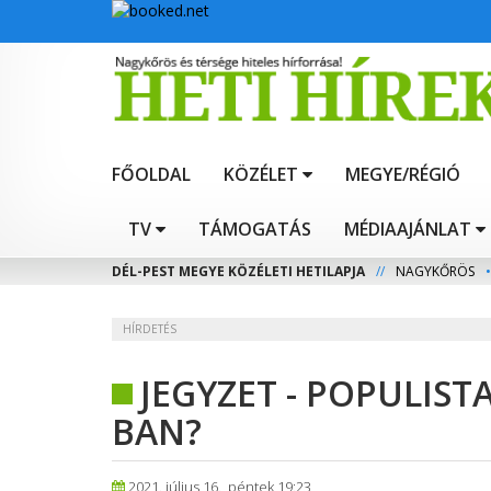
FŐOLDAL
KÖZÉLET
MEGYE/RÉGIÓ
TV
TÁMOGATÁS
MÉDIAAJÁNLAT
DÉL-PEST MEGYE KÖZÉLETI HETILAPJA
//
NAGYKŐRÖS
•
HÍRDETÉS
JEGYZET - POPULIST
BAN?
2021. július 16., péntek 19:23