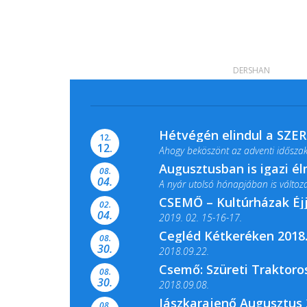
DERSHAN
Hétvégén elindul a SZE
12.
12.
Ahogy beköszönt az adventi időszak,
Augusztusban is igazi é
08.
04.
A nyár utolsó hónapjában is változato
CSEMŐ – Kultúrházak Éj
02.
04.
2019. 02. 15-16-17.
Cegléd Kétkeréken 2018.
08.
Színes és tartalmas programokkal vá
30.
2018.09.22.
Csemő: Szüreti Traktoros
08.
30.
2018.09.08.
Jászkarajenő Augusztus 
08.