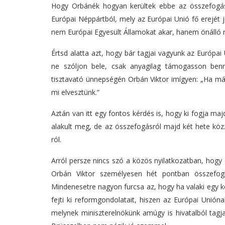
Hogy Orbánék hogyan kerültek ebbe az összefogás
Európai Néppártból, mely az Európai Unió fő erejét 
nem Európai Egyesült Államokat akar, hanem önálló
Értsd alatta azt, hogy bár tagjai vagyunk az Európa
ne szóljon bele, csak anyagilag támogasson ben
tisztavató ünnepségén Orbán Viktor imígyen: „Ha m
mi elvesztünk.”
Aztán van itt egy fontos kérdés is, hogy ki fogja m
alakult meg, de az összefogásról majd két hete közz
ról.
Arról persze nincs szó a közös nyilatkozatban, hogy 
Orbán Viktor személyesen hét pontban összefoglal
Mindenesetre nagyon furcsa az, hogy ha valaki egy k
fejti ki reformgondolatait, hiszen az Európai Unión
melynek miniszterelnökünk amúgy is hivatalból tagj