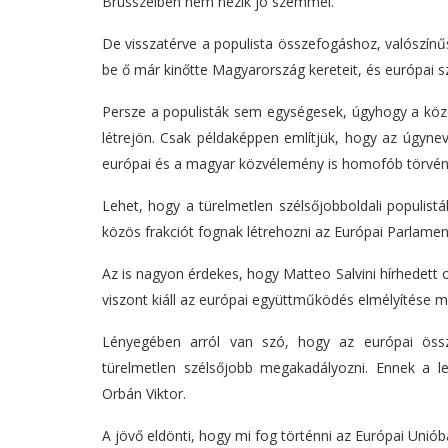
Brüsszelben nem nézik jó szemmel.
De visszatérve a populista összefogáshoz, valószínű
be ő már kinőtte Magyarország kereteit, és európai szi
Persze a populisták sem egységesek, úgyhogy a közös
létrejön. Csak példaképpen említjük, hogy az úgyn
európai és a magyar közvélemény is homofób törvén
Lehet, hogy a türelmetlen szélsőjobboldali populist
közös frakciót fognak létrehozni az Európai Parlame
Az is nagyon érdekes, hogy Matteo Salvini hírhedett 
viszont kiáll az európai együttműködés elmélyítése m
Lényegében arról van szó, hogy az európai össze
türelmetlen szélsőjobb megakadályozni. Ennek a l
Orbán Viktor.
A jövő eldönti, hogy mi fog történni az Európai Uniób