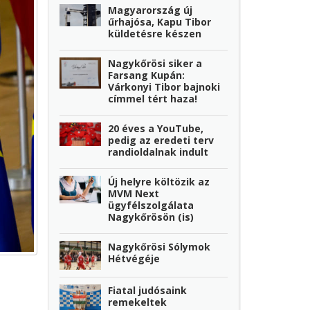
Magyarország új
űrhajósa, Kapu Tibor
küldetésre készen
Nagykőrösi siker a
Farsang Kupán:
Várkonyi Tibor bajnoki
címmel tért haza!
20 éves a YouTube,
pedig az eredeti terv
randioldalnak indult
Új helyre költözik az
MVM Next
ügyfélszolgálata
Nagykőrösön (is)
Nagykőrösi Sólymok
Hétvégéje
Fiatal judósaink
remekeltek