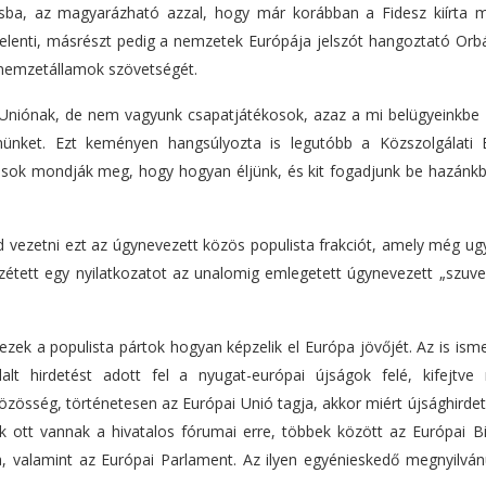
ba, az magyarázható azzal, hogy már korábban a Fidesz kiírta 
jelenti, másrészt pedig a nemzetek Európája jelszót hangoztató Orbá
 nemzetállamok szövetségét.
i Uniónak, de nem vagyunk csapatjátékosok, azaz a mi belügyeinkbe 
nünket. Ezt keményen hangsúlyozta is legutóbb a Közszolgálati
ások mondják meg, hogy hogyan éljünk, és kit fogadjunk be hazánkb
ajd vezetni ezt az úgynevezett közös populista frakciót, amely még 
étett egy nyilatkozatot az unalomig emlegetett úgynevezett „szuver
ezek a populista pártok hogyan képzelik el Európa jövőjét. Az is ism
t hirdetést adott fel a nyugat-európai újságok felé, kifejtve n
özösség, történetesen az Európai Unió tagja, akkor miért újsághirde
ak ott vannak a hivatalos fórumai erre, többek között az Európai Bi
a, valamint az Európai Parlament. Az ilyen egyénieskedő megnyilván