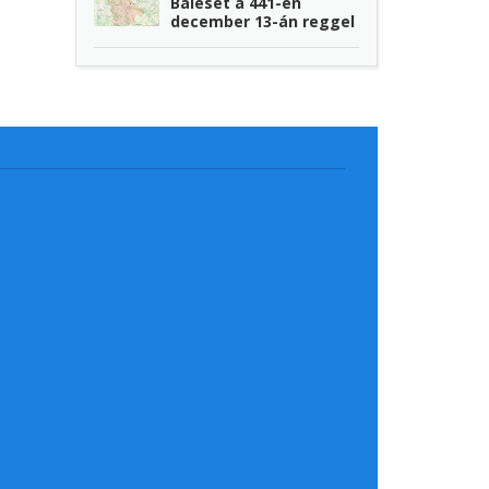
Baleset a 441-en
december 13-án reggel