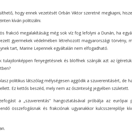
síthető, hogy ennek vezetését Orbán Viktor szeretné megkapni, hisze
nten kíván politizálni.
 frakció megalakításáig még sok víz fog lefolyni a Dunán, ha egyál
evezett gyermekek védelmében létrehozott magyarországi törvény, m
ynek tart, Marine Lepennek egyáltalán nem elfogadható.
ák tulajdonképpen fenyegetésnek és blöffnek szánják azt az ígéretük
ntben?
olasz politikus látszólag mélységesen aggódik a szuverenitásért, de 
ellett. Ez kettős beszéd, mely nem az őszinteség jegyében született.
fogást a „szuverenitás” hangoztatásával próbálja az európai p
eendő összefogásnak és frakciónak ugyanakkor kulcsszereplője kív
an.