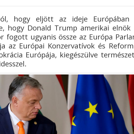
ról, hogy eljött az ideje Európában
re, hogy Donald Trump amerikai elnök
ör fogott ugyanis össze az Európa Parl
iója az Európai Konzervatívok és Reform
krácia Európája, kiegészülve természe
idesszel.