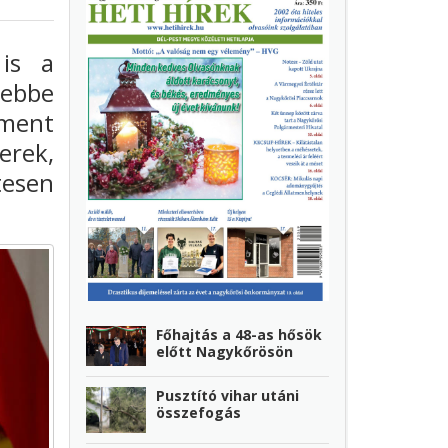
 is a
 ebbe
ament
erek,
tesen
Főhajtás a 48-as hősök
előtt Nagykőrösön
Pusztító vihar utáni
összefogás