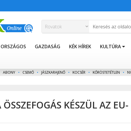
ORSZÁGOS
GAZDASÁG
KÉK HÍREK
KULTÚRA
ABONY
•
CSEMŐ
•
JÁSZKARAJENŐ
•
KOCSÉR
•
KŐRÖSTETÉTLEN
•
N
A ÖSSZEFOGÁS KÉSZÜL AZ EU-