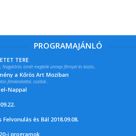
PROGRAMAJÁNLÓ
RETET TERE
 Nagykőrös ismét megtelik ünnepi fénnyel és közös...
lmény a Kőrös Art Moziban
s filmkínálattal, családi...
jel-Nappal
09.22.
rja a Csemői Községi Könyvtár és...
 Felvonulás és Bál 2018.09.08.
20-i programok