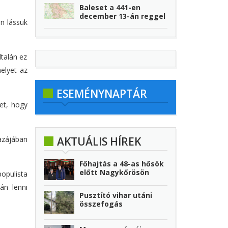
Baleset a 441-en
december 13-án reggel
n lássuk
talán ez
elyet az
ESEMÉNYNAPTÁR
et, hogy
hazájában
AKTUÁLIS HÍREK
Főhajtás a 48-as hősök
előtt Nagykőrösön
opulista
án lenni
Pusztító vihar utáni
összefogás