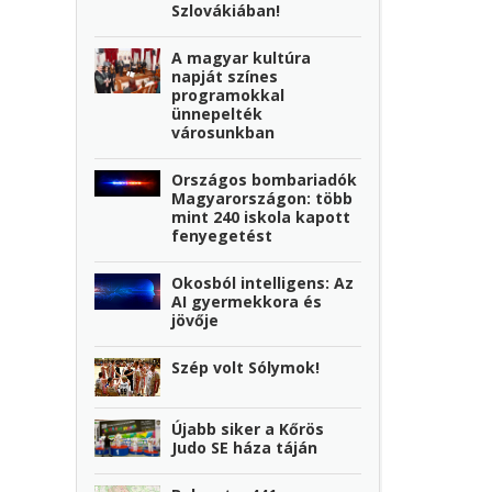
Szlovákiában!
A magyar kultúra
napját színes
programokkal
ünnepelték
városunkban
Országos bombariadók
Magyarországon: több
mint 240 iskola kapott
fenyegetést
Okosból intelligens: Az
AI gyermekkora és
jövője
Szép volt Sólymok!
Újabb siker a Kőrös
Judo SE háza táján