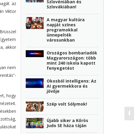
Szlovéniában és
magát az
Szlovákiában!
n Viktor
A magyar kultúra
napját színes
programokkal
Brüsszel
ünnepelték
 Egyetem
városunkban
a, akkor
Országos bombariadók
Magyarországon: több
mint 240 iskola kapott
ugyan nem
fenyegetést
enitás”-
Okosból intelligens: Az
AI gyermekkora és
jövője
ert, hogy
ézeteit.
Szép volt Sólymok!
tésekben
zottság,
Újabb siker a Kőrös
Judo SE háza táján
ulásokat