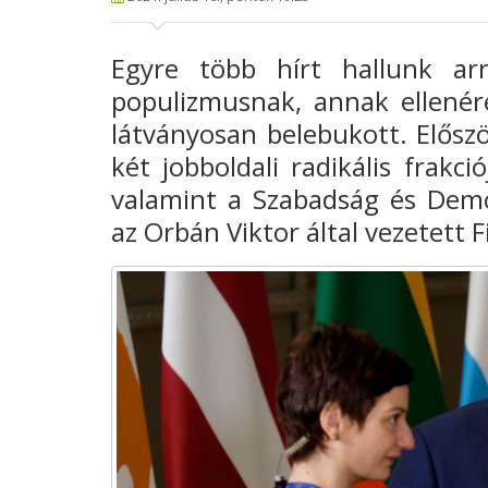
Egyre több hírt hallunk ar
populizmusnak, annak ellené
látványosan belebukott. Elősz
két jobboldali radikális frakc
valamint a Szabadság és Demo
az Orbán Viktor által vezetett F