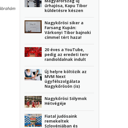
Magyarország új
űrhajósa, Kapu Tibor
ábrahám
küldetésre készen
Nagykőrösi siker a
Farsang Kupán:
Várkonyi Tibor bajnoki
címmel tért haza!
20 éves a YouTube,
pedig az eredeti terv
randioldalnak indult
Új helyre költözik az
MVM Next
ügyfélszolgálata
Nagykőrösön (is)
Nagykőrösi Sólymok
Hétvégéje
Fiatal judósaink
remekeltek
Szlovéniában és