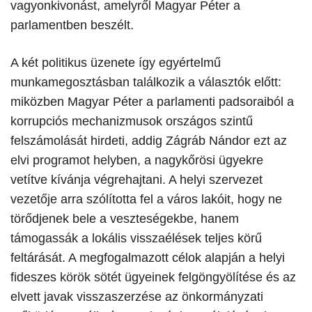
vagyonkivonást, amelyről Magyar Péter a
parlamentben beszélt.
​A két politikus üzenete így egyértelmű
munkamegosztásban találkozik a választók előtt:
miközben Magyar Péter a parlamenti padsoraiból a
korrupciós mechanizmusok országos szintű
felszámolását hirdeti, addig Zágráb Nándor ezt az
elvi programot helyben, a nagykőrösi ügyekre
vetítve kívánja végrehajtani. A helyi szervezet
vezetője arra szólította fel a város lakóit, hogy ne
törődjenek bele a veszteségekbe, hanem
támogassák a lokális visszaélések teljes körű
feltárását. A megfogalmazott célok alapján a helyi
fideszes körök sötét ügyeinek felgöngyölítése és az
elvett javak visszaszerzése az önkormányzati