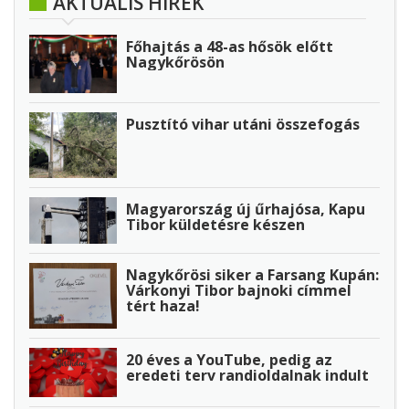
AKTUÁLIS HÍREK
Főhajtás a 48-as hősök előtt
Nagykőrösön
Pusztító vihar utáni összefogás
Magyarország új űrhajósa, Kapu
Tibor küldetésre készen
Nagykőrösi siker a Farsang Kupán:
Várkonyi Tibor bajnoki címmel
tért haza!
20 éves a YouTube, pedig az
eredeti terv randioldalnak indult