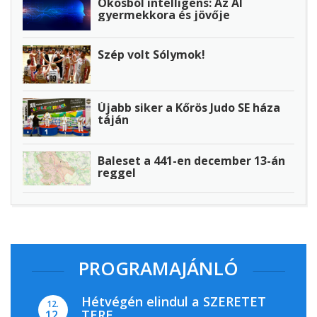
Okosból intelligens: Az AI
gyermekkora és jövője
Szép volt Sólymok!
Újabb siker a Kőrös Judo SE háza
táján
Baleset a 441-en december 13-án
reggel
PROGRAMAJÁNLÓ
Hétvégén elindul a SZERETET
12.
TERE
12.