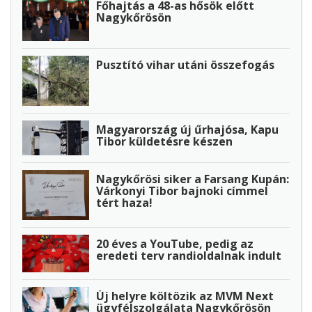
Főhajtás a 48-as hősök előtt
Nagykőrösön
Pusztító vihar utáni összefogás
Magyarország új űrhajósa, Kapu
Tibor küldetésre készen
Nagykőrösi siker a Farsang Kupán:
Várkonyi Tibor bajnoki címmel
tért haza!
20 éves a YouTube, pedig az
eredeti terv randioldalnak indult
Új helyre költözik az MVM Next
ügyfélszolgálata Nagykőrösön