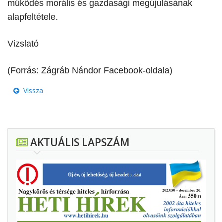
működés morális és gazdasági megújulásának
alapfeltétele.
Vizslató
(Forrás: Zágráb Nándor Facebook-oldala)
Vissza
AKTUÁLIS LAPSZÁM