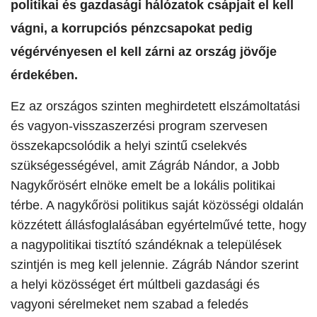
politikai és gazdasági hálózatok csápjait el kell
vágni, a korrupciós pénzcsapokat pedig
végérvényesen el kell zárni az ország jövője
érdekében.
Ez az országos szinten meghirdetett elszámoltatási
és vagyon-visszaszerzési program szervesen
összekapcsolódik a helyi szintű cselekvés
szükségességével, amit Zágráb Nándor, a Jobb
Nagykőrösért elnöke emelt be a lokális politikai
térbe. A nagykőrösi politikus saját közösségi oldalán
közzétett állásfoglalásában egyértelművé tette, hogy
a nagypolitikai tisztító szándéknak a települések
szintjén is meg kell jelennie. Zágráb Nándor szerint
a helyi közösséget ért múltbeli gazdasági és
vagyoni sérelmeket nem szabad a feledés