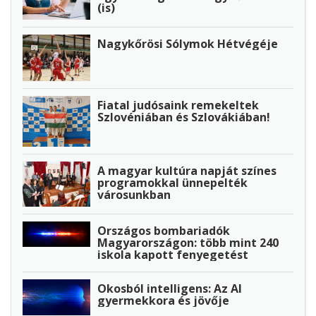
(is)
Nagykőrösi Sólymok Hétvégéje
Fiatal judósaink remekeltek
Szlovéniában és Szlovákiában!
A magyar kultúra napját színes
programokkal ünnepelték
városunkban
Országos bombariadók
Magyarországon: több mint 240
iskola kapott fenyegetést
Okosból intelligens: Az AI
gyermekkora és jövője