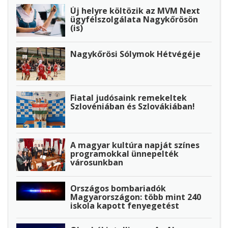
Új helyre költözik az MVM Next
ügyfélszolgálata Nagykőrösön
(is)
Nagykőrösi Sólymok Hétvégéje
Fiatal judósaink remekeltek
Szlovéniában és Szlovákiában!
A magyar kultúra napját színes
programokkal ünnepelték
városunkban
Országos bombariadók
Magyarországon: több mint 240
iskola kapott fenyegetést