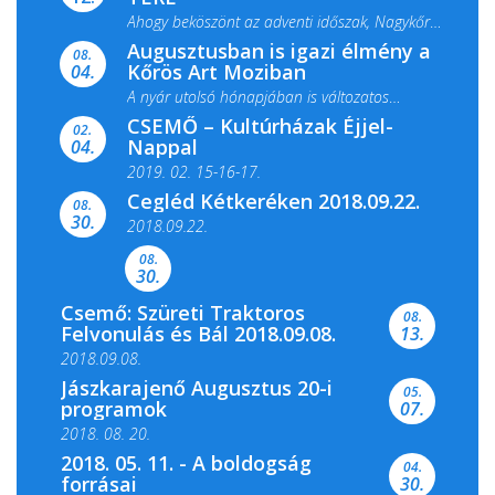
Ahogy beköszönt az adventi időszak, Nagykőrös
Augusztusban is igazi élmény a
ismét megtelik ünnepi fénnyel és közös...
08.
Kőrös Art Moziban
04.
A nyár utolsó hónapjában is változatos
CSEMŐ – Kultúrházak Éjjel-
filmkínálattal, családi...
02.
Nappal
04.
2019. 02. 15-16-17.
Cegléd Kétkeréken 2018.09.22.
08.
Színes és tartalmas programokkal várja a
30.
2018.09.22.
Csemői Községi Könyvtár és...
08.
30.
Csemő: Szüreti Traktoros
08.
Felvonulás és Bál 2018.09.08.
13.
2018.09.08.
Jászkarajenő Augusztus 20-i
05.
programok
07.
2018. 08. 20.
2018. 05. 11. - A boldogság
04.
forrásai
30.