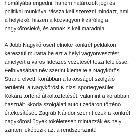
homályába engedni, hanem határozott jogi és
politikai munkával vissza kell szerezni mindazt, ami
a helyieké, hiszen a közvagyon kizárólag a
nagykőrösieké, és annak is kell maradnia.
​A Jobb Nagykőrösért elnöke konkrét példákon
keresztül mutatta be ezt a helyi vagyonvesztést,
amelyért a város fideszes vezetését teszi felelőssé.
Felhívásában név szerint kiemelte a Nagykőrösi
Strand elvett, korábban a lakosságot szolgáló
területét, a Nagykőrösi Kinizsi sportegyesület
Kókára történő átköltöztetését, valamint a korábban
használt Skoda szolgálati autó tizedáron történő
értékesítését. Zágráb Nándor szerint ezek a konkrét
nagykőrösi ügyek tökéletesen mintázzák és helyi
szinten leképezik azt a rendszerszintű