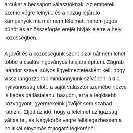
arcukat a becsapott választóknak. Az emberek
szeme végre felnyílt, és a hazug lejárató
kampányok ma már nem félelmet, hanem jogos
dühöt és az összefogás erejét hívják életre a helyi
közösségben.
​A jövőt és a közösségünk szent bizalmát nem lehet
többé a csalás ingoványos talajára építeni. Zágráb
Nándor szavai súlyos figyelmeztetésként kell, hogy
visszhangozzanak mindannyiunk szívében: aki a
nyilvánosság előtt, a saját választói szemébe nézve
is képes gátlástalanul hazudni, arra a legkisebb
közvagyont, gyermekeink jövőjét sem szabad
rábízni. Eljött az idő, hogy a félelmet az igazság
váltsa fel, és Nagykőrös végre fellélegezhessen a
politikai elnyomás fojtogató légköréből.