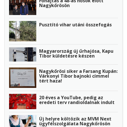
Főhajtás a 48-as hősök előtt
Nagykőrösön
Pusztító vihar utáni összefogás
Magyarország új űrhajósa, Kapu
Tibor küldetésre készen
Nagykőrösi siker a Farsang Kupán:
Várkonyi Tibor bajnoki címmel
tért haza!
20 éves a YouTube, pedig az
eredeti terv randioldalnak indult
Új helyre költözik az MVM Next
ügyfélszolgálata Nagykőrösön