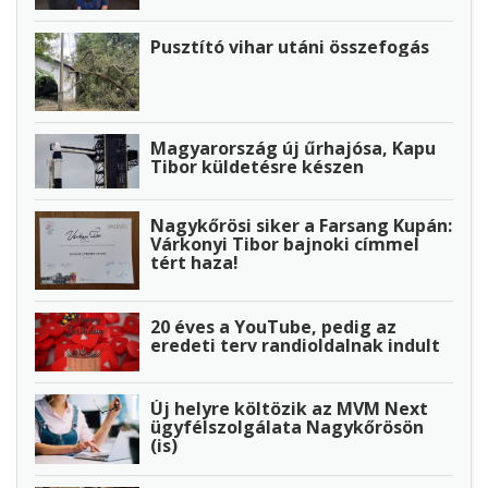
Pusztító vihar utáni összefogás
Magyarország új űrhajósa, Kapu
Tibor küldetésre készen
Nagykőrösi siker a Farsang Kupán:
Várkonyi Tibor bajnoki címmel
tért haza!
20 éves a YouTube, pedig az
eredeti terv randioldalnak indult
Új helyre költözik az MVM Next
ügyfélszolgálata Nagykőrösön
(is)