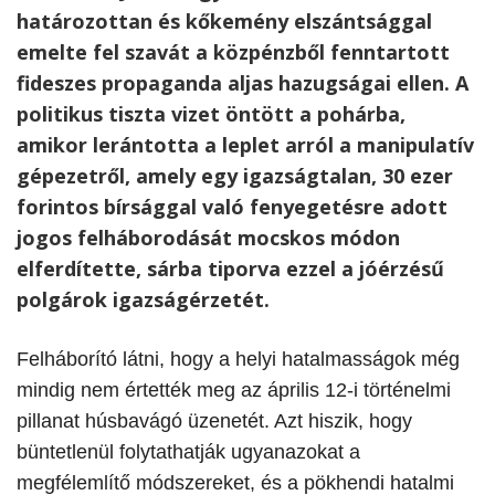
határozottan és kőkemény elszántsággal
emelte fel szavát a közpénzből fenntartott
fideszes propaganda aljas hazugságai ellen. A
politikus tiszta vizet öntött a pohárba,
amikor lerántotta a leplet arról a manipulatív
gépezetről, amely egy igazságtalan, 30 ezer
forintos bírsággal való fenyegetésre adott
jogos felháborodását mocskos módon
elferdítette, sárba tiporva ezzel a jóérzésű
polgárok igazságérzetét.
Felháborító látni, hogy a helyi hatalmasságok még
mindig nem értették meg az április 12-i történelmi
pillanat húsbavágó üzenetét. Azt hiszik, hogy
büntetlenül folytathatják ugyanazokat a
megfélemlítő módszereket, és a pökhendi hatalmi