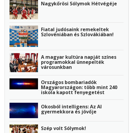
Nagykőrösi Sólymok Hétvégéje
Fiatal judósaink remekeltek
Szlovéniában és Szlovákiában!
A magyar kultúra napját színes
programokkal ünnepelték
városunkban
Országos bombariadók
Magyarországon: több mint 240
iskola kapott fenyegetést
Okosból intelligens: Az AI
gyermekkora és jövője
Szép volt Sólymok!