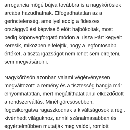
arrogancia mögé bújva továbbra is a nagykőrösiek
arcába hazudhatnak. Elfogadhatatlan az a
gerinctelenség, amellyel eddig a fideszes
országgyűlési képviselő előtt hajbókoltak, most
pedig köpönyegforgató módon a Tisza Párt kegyeit
keresik, miközben elfelejtik, hogy a legfontosabb
értéket, a tiszta igazságot nem lehet sem elrejteni,
sem megvásárolni.
​Nagykőrösön azonban valami végérvényesen
megváltozott: a remény és a tisztesség hangja már
elnyomhatatlan, mert megállíthatatlanul elkezdődött
a rendszerváltás. Minél görcsösebben,
fogcsikorgatva ragaszkodnak a kiváltságosok a régi,
kivénhedt világukhoz, annál szánalmasabban és
egyértelműbben mutatják meg valódi, romlott