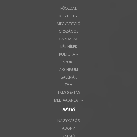
FŐOLDAL
KÖZÉLET
MEGYE/RÉGIÓ
ORSZÁGOS
GAZDASÁG
KÉK HÍREK
KULTÚRA
SPORT
ARCHIVUM
GALÉRIÁK
TV
TÁMOGATÁS
MÉDIAAJÁNLAT
RÉGIÓ
NAGYKŐRÖS
ABONY
CSEMŐ