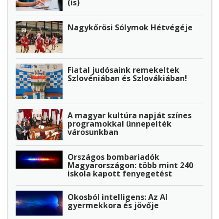
(is)
Nagykőrösi Sólymok Hétvégéje
Fiatal judósaink remekeltek
Szlovéniában és Szlovákiában!
A magyar kultúra napját színes
programokkal ünnepelték
városunkban
Országos bombariadók
Magyarországon: több mint 240
iskola kapott fenyegetést
Okosból intelligens: Az AI
gyermekkora és jövője