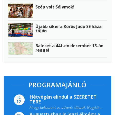
Szép volt Sólymok!
Újabb siker a Kőrös Judo SE háza
táján
Baleset a 441-en december 13-án
reggel
PROGRAMAJÁNLÓ
Hétvégén elindul a SZERETET
12.
TERE
12.
Ahogy beköszönt az adventi időszak, Nagykőrös
Augusztusban is igazi élmény a
ismét megtelik ünnepi fénnyel és közös...