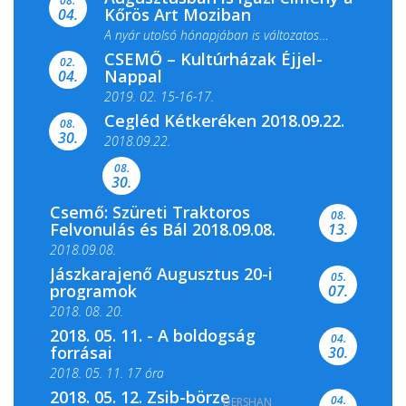
08.
Kőrös Art Moziban
04.
A nyár utolsó hónapjában is változatos
CSEMŐ – Kultúrházak Éjjel-
filmkínálattal, családi...
02.
Nappal
04.
2019. 02. 15-16-17.
Cegléd Kétkeréken 2018.09.22.
08.
Színes és tartalmas programokkal várja a
30.
2018.09.22.
Csemői Községi Könyvtár és...
08.
30.
Csemő: Szüreti Traktoros
08.
Felvonulás és Bál 2018.09.08.
13.
2018.09.08.
Jászkarajenő Augusztus 20-i
05.
programok
07.
2018. 08. 20.
2018. 05. 11. - A boldogság
04.
forrásai
30.
2018. 05. 11. 17 óra
2018. 05. 12. Zsib-börze
04.
DERSHAN