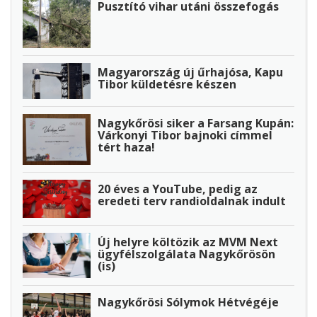
Pusztító vihar utáni összefogás
Magyarország új űrhajósa, Kapu
Tibor küldetésre készen
Nagykőrösi siker a Farsang Kupán:
Várkonyi Tibor bajnoki címmel
tért haza!
20 éves a YouTube, pedig az
eredeti terv randioldalnak indult
Új helyre költözik az MVM Next
ügyfélszolgálata Nagykőrösön
(is)
Nagykőrösi Sólymok Hétvégéje