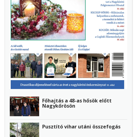
Főhajtás a 48-as hősök előtt
Nagykőrösön
Pusztító vihar utáni összefogás