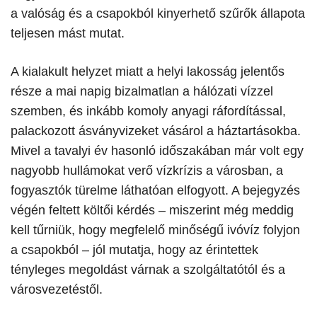
a valóság és a csapokból kinyerhető szűrők állapota
teljesen mást mutat.
​A kialakult helyzet miatt a helyi lakosság jelentős
része a mai napig bizalmatlan a hálózati vízzel
szemben, és inkább komoly anyagi ráfordítással,
palackozott ásványvizeket vásárol a háztartásokba.
Mivel a tavalyi év hasonló időszakában már volt egy
nagyobb hullámokat verő vízkrízis a városban, a
fogyasztók türelme láthatóan elfogyott. A bejegyzés
végén feltett költői kérdés – miszerint még meddig
kell tűrniük, hogy megfelelő minőségű ivóvíz folyjon
a csapokból – jól mutatja, hogy az érintettek
tényleges megoldást várnak a szolgáltatótól és a
városvezetéstől.