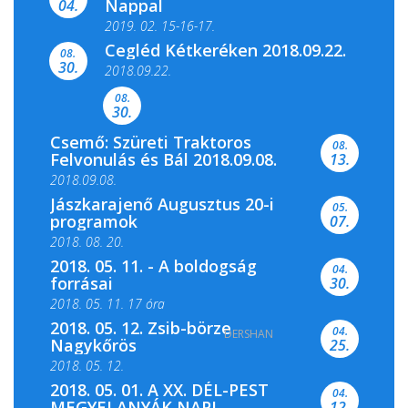
Nappal
04.
2019. 02. 15-16-17.
Cegléd Kétkeréken 2018.09.22.
08.
Színes és tartalmas programokkal várja a
30.
2018.09.22.
Csemői Községi Könyvtár és...
08.
30.
Csemő: Szüreti Traktoros
08.
Felvonulás és Bál 2018.09.08.
13.
2018.09.08.
Jászkarajenő Augusztus 20-i
05.
programok
07.
2018. 08. 20.
2018. 05. 11. - A boldogság
04.
forrásai
30.
2018. 05. 11. 17 óra
2018. 05. 12. Zsib-börze
04.
DERSHAN
2018. 05. 11. 19 óra
Nagykőrös
25.
2018. 05. 12.
2018. 05. 01. A XX. DÉL-PEST
04.
MEGYEI ANYÁK NAPI
12.