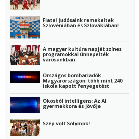
Fiatal judósaink remekeltek
Szlovéniában és Szlovákiában!
A magyar kultúra napját színes
programokkal ünnepelték
városunkban
Országos bombariadók
Magyarországon: több mint 240
iskola kapott fenyegetést
Okosból intelligens: Az AI
gyermekkora és jövője
Szép volt Sólymok!