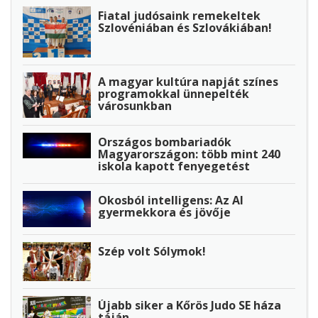
Fiatal judósaink remekeltek
Szlovéniában és Szlovákiában!
A magyar kultúra napját színes
programokkal ünnepelték
városunkban
Országos bombariadók
Magyarországon: több mint 240
iskola kapott fenyegetést
Okosból intelligens: Az AI
gyermekkora és jövője
Szép volt Sólymok!
Újabb siker a Kőrös Judo SE háza
táján