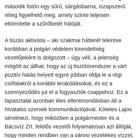
második fotón egy sűrű, sárgásbarna, iszapszerű
réteg figyelhető meg, amely szinte teljesen
eltömítette a szűrőbetét hálóját.
​A tiszás aktivista – aki szakmai hátterét tekintve
korábban a polgári védelem kirendeltség
vezetőjeként is dolgozott – úgy véli, a jelenség
mögött az állhat, hogy az új tisztítórendszer a várt
pozitív hatás helyett egyre jobban oldja le a régi
csőfalakról a korábbi lerakódásokat, és ez a
szennyeződés jut el a fogyasztók csapjaihoz. Ez a
tapasztalat azonban éles ellentmondásban áll a
hivatalos szervek kommunikációjával. Köteles Lajos
sérelmezi, hogy miközben a polgármester és a
Bácsvíz Zrt. felelős vezetői folyamatosan azt állítják,
hogy minden rendben van a városi vezetékes vízzel,