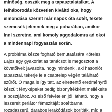
minőség, osszák meg a tapasztalataikat. A
felháborodás közvetlen kiváltó oka, hogy
elmondása szerint már napok óta sötét, fekete
szemcsék jelennek meg a poharában, amikor
inni szeretne, ami komoly aggodalomra ad okot
a mindennapi fogyasztás során.
A probléma kézzelfogható bemutatására Köteles
Lajos egy gyakorlatias tanácsot is megosztott a
követőivel: javasolta, hogy mindenki, aki hasonlót
tapasztal, tekerje le a csaptelep végén található
szűrőt. Ő maga is így tett, az elrettentő eredményről
készült fényképeket pedig bizonyítékként mellékelte
a posztjához. Az első felvételen jól látható, hogy a
leszerelt perlátor fémszitáját sötétbarna,
rozsdaszerű, darabos lerakódások borítják, míg a