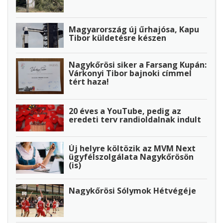
Magyarország új űrhajósa, Kapu
Tibor küldetésre készen
Nagykőrösi siker a Farsang Kupán:
Várkonyi Tibor bajnoki címmel
tért haza!
20 éves a YouTube, pedig az
eredeti terv randioldalnak indult
Új helyre költözik az MVM Next
ügyfélszolgálata Nagykőrösön
(is)
Nagykőrösi Sólymok Hétvégéje