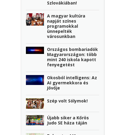
Szlovákiában!
A magyar kultúra
napját színes
programokkal
ünnepelték
városunkban
Országos bombariadók
Magyarországon: több
mint 240 iskola kapott
fenyegetést
Okosból intelligens: Az
AI gyermekkora és
jövője
Szép volt Sólymok!
Újabb siker a Kőrös
Judo SE háza táján