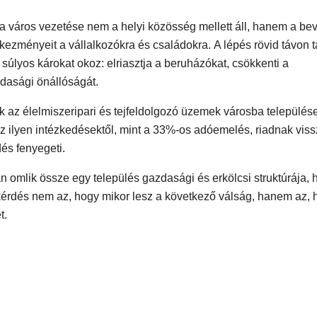
 város vezetése nem a helyi közösség mellett áll, hanem a bev
ezményeit a vállalkozókra és családokra. A lépés rövid távon t
súlyos károkat okoz: elriasztja a beruházókat, csökkenti a
dasági önállóságát.
k az élelmiszeripari és tejfeldolgozó üzemek városba település
ilyen intézkedésektől, mint a 33%-os adóemelés, riadnak vissz
dés fenyegeti.
 omlik össze egy település gazdasági és erkölcsi struktúrája, 
A kérdés nem az, hogy mikor lesz a következő válság, hanem az,
t.