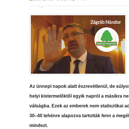
Az ünnepi napok alatt észrevétlenül, de súly
helyi kistermelőktől egyik napról a másikra nem
válságba. Ezek az emberek nem statisztikai a
30–40 tehénre alapozva tartották fenn a megélh
mindezt.