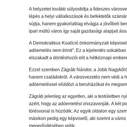
A helyzetet tovább súlyosbítja a fideszes város
lépés a helyi vállalkozások és befektetők számá
sújtja, hanem gyakorlatilag elvágja a jövőbeli b
ipari múltú város így saját gazdasági alapjait áss
A Demokratikus Koalíció önkormányzati képviselő
adóemelés nem érinti”. Ez a kijelentés sokakban 
elszakadt a döntéshozói elit a hétköznapi ember
Ezzel szemben Zágráb Nándor, a Jobb Nagykőrösé
hanem családokról. A városvezetés nem védi a he
adóemeléssel elüldözi a beruházókat és megsem
Zágráb jelenleg az egyetlen, aki a testületben nyí
azért, hogy az adóemelést visszavonják. A két p
törésvonal is húzódik. Az egyik oldalon egy szem
másikon pedig egy képviselő, aki szerint a váro
megerősítésében rejlik.