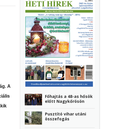
ág. A
iális
Főhajtás a 48-as hősök
előtt Nagykőrösön
kik
Pusztító vihar utáni
összefogás