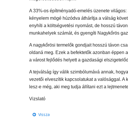
A 33%-os építményadó-emelés üzenete világos: a
kényelem mögé húzódva áthárítja a válság követk
enyhíti a költségvetési nyomást, de hosszú távon 
munkahelyek számát, és gyengíti Nagykőrös gaz
A nagykőrösi termelők gondjait hosszú távon csa
oldaná meg. Ezek a befektetők azonban éppen az 
a várost fejlődés helyett a gazdasági elszigetelő
A tejválság így válik szimbólumává annak, hogyan
vezetői elveszítik kapcsolatukat a valósággal. 
lesz-e még, aki meg tudja állítani ezt a lejtmenete
Vizslató
Vissza