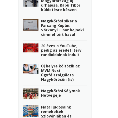
Magyarország új
űrhajósa, Kapu Tibor
küldetésre készen
Nagykőrösi siker a
Farsang Kupán:
Várkonyi Tibor bajnoki
címmel tért haza!
20 éves a YouTube,
pedig az eredeti terv
randioldalnak indult
Új helyre költözik az
MVM Next
ügyfélszolgálata
Nagykőrösön (is)
Nagykőrösi Sólymok
Hétvégéje
Fiatal judósaink
remekeltek
Szlovéniában és