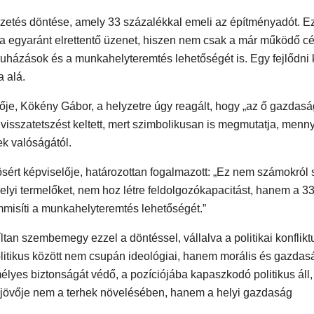
vezetés döntése, amely 33 százalékkal emeli az építményadót. E
ra egyaránt elrettentő üzenet, hiszen nem csak a már működő c
eruházások és a munkahelyteremtés lehetőségét is. Egy fejlődni
a alá.
je, Kökény Gábor, a helyzetre úgy reagált, hogy „az ő gazdasá
visszatetszést keltett, mert szimbolikusan is megmutatja, menny
ek valóságától.
rt képviselője, határozottan fogalmazott: „Ez nem számokról s
lyi termelőket, nem hoz létre feldolgozókapacitást, hanem a 
misíti a munkahelyteremtés lehetőségét.”
ltan szembemegy ezzel a döntéssel, vállalva a politikai konfliktu
olitikus között nem csupán ideológiai, hanem morális és gazdas
élyes biztonságát védő, a pozíciójába kapaszkodó politikus áll,
s jövője nem a terhek növelésében, hanem a helyi gazdaság