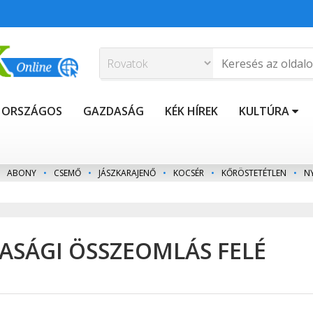
ORSZÁGOS
GAZDASÁG
KÉK HÍREK
KULTÚRA
ABONY
•
CSEMŐ
•
JÁSZKARAJENŐ
•
KOCSÉR
•
KŐRÖSTETÉTLEN
•
N
ASÁGI ÖSSZEOMLÁS FELÉ