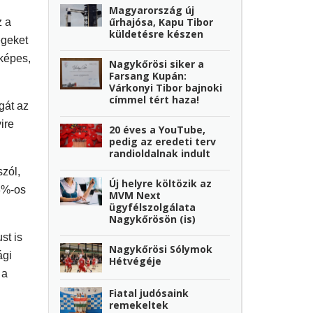
Magyarország új
űrhajósa, Kapu Tibor
z a
küldetésre készen
égeket
 képes,
Nagykőrösi siker a
Farsang Kupán:
Várkonyi Tibor bajnoki
címmel tért haza!
gát az
ire
20 éves a YouTube,
pedig az eredeti terv
randioldalnak indult
zól,
Új helyre költözik az
33%-os
MVM Next
ügyfélszolgálata
Nagykőrösön (is)
st is
Nagykőrösi Sólymok
ági
Hétvégéje
 a
Fiatal judósaink
remekeltek