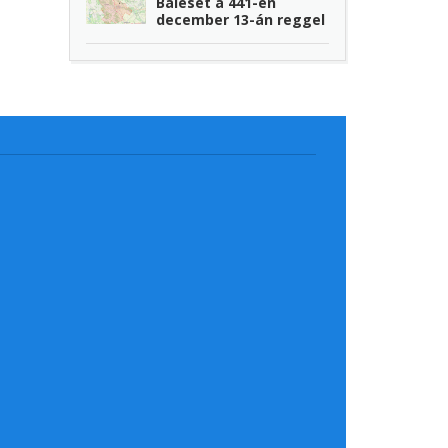
Baleset a 441-en
december 13-án reggel