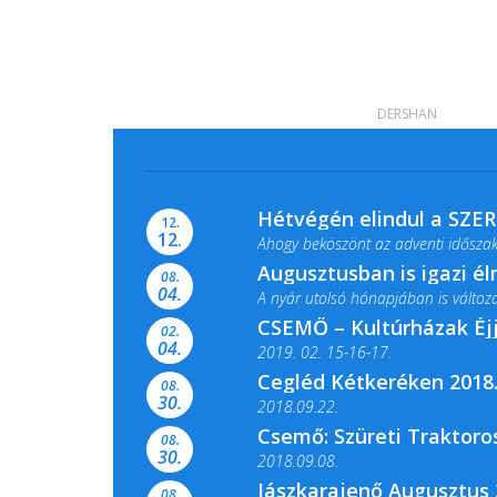
DERSHAN
Hétvégén elindul a SZE
12.
12.
Ahogy beköszönt az adventi időszak,
Augusztusban is igazi é
08.
04.
A nyár utolsó hónapjában is változato
CSEMŐ – Kultúrházak Éj
02.
04.
2019. 02. 15-16-17.
Cegléd Kétkeréken 2018.
08.
Színes és tartalmas programokkal vá
30.
2018.09.22.
Csemő: Szüreti Traktoros
08.
30.
2018.09.08.
Jászkarajenő Augusztus 
08.