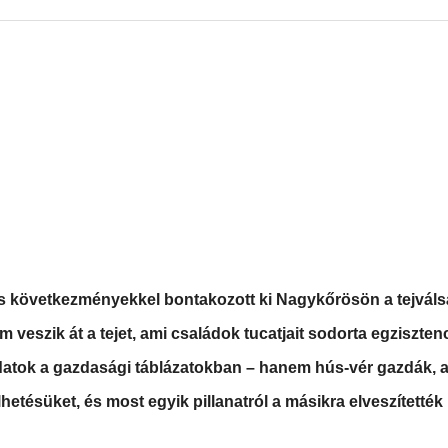
os következményekkel bontakozott ki Nagykőrösön a tejváls
 veszik át a tejet, ami családok tucatjait sodorta egzisztenc
datok a gazdasági táblázatokban – hanem hús-vér gazdák, a
etésüket, és most egyik pillanatról a másikra elveszítették