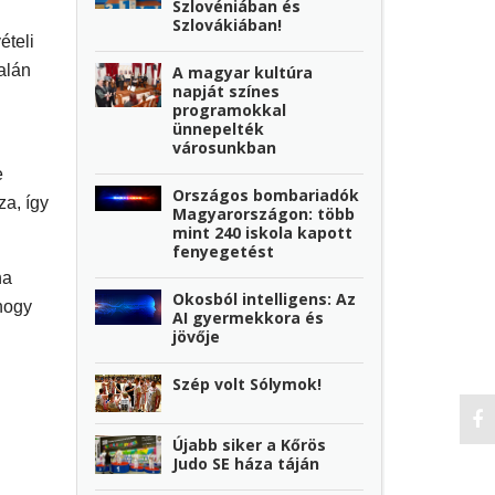
Szlovéniában és
Szlovákiában!
ételi
alán
A magyar kultúra
napját színes
programokkal
ünnepelték
városunkban
e
Országos bombariadók
a, így
Magyarországon: több
mint 240 iskola kapott
fenyegetést
ha
Okosból intelligens: Az
 hogy
AI gyermekkora és
jövője
Szép volt Sólymok!
Újabb siker a Kőrös
Judo SE háza táján