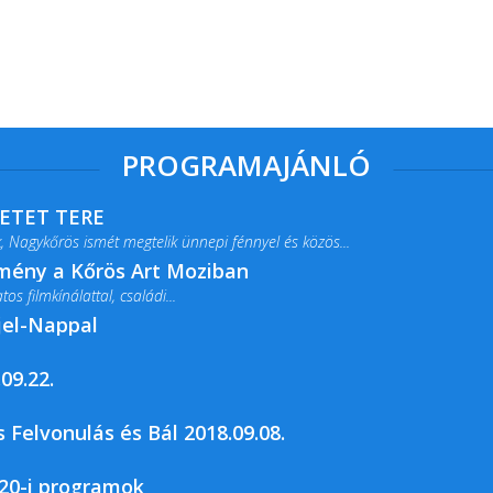
PROGRAMAJÁNLÓ
RETET TERE
 Nagykőrös ismét megtelik ünnepi fénnyel és közös...
lmény a Kőrös Art Moziban
s filmkínálattal, családi...
jel-Nappal
09.22.
rja a Csemői Községi Könyvtár és...
 Felvonulás és Bál 2018.09.08.
20-i programok