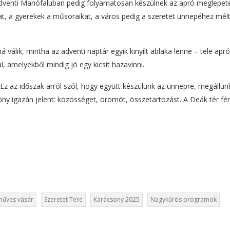
dventi Manófaluban pedig folyamatosan készülnek az apró meglepet
at, a gyerekek a műsoraikat, a város pedig a szeretet ünnepéhez mél
válik, mintha az adventi naptár egyik kinyílt ablaka lenne – tele apró
, amelyekből mindig jó egy kicsit hazavinni.
z az időszak arról szól, hogy együtt készülünk az ünnepre, megállun
sony igazán jelent: közösséget, örömöt, összetartozást. A Deák tér fé
űves vásár
Szeretet Tere
Karácsony 2025
Nagykőrös programok