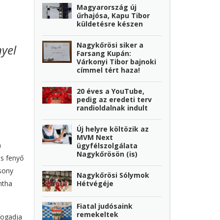
Magyarország új
űrhajósa, Kapu Tibor
küldetésre készen
Nagykőrösi siker a
yel
Farsang Kupán:
Várkonyi Tibor bajnoki
címmel tért haza!
20 éves a YouTube,
pedig az eredeti terv
randioldalnak indult
Új helyre költözik az
MVM Next
a
ügyfélszolgálata
Nagykőrösön (is)
as fenyő
csony
Nagykőrösi Sólymok
Hétvégéje
ntha
Fiatal judósaink
remekeltek
fogadja