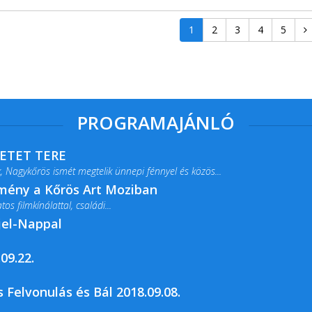
1
2
3
4
5
PROGRAMAJÁNLÓ
RETET TERE
 Nagykőrös ismét megtelik ünnepi fénnyel és közös...
lmény a Kőrös Art Moziban
s filmkínálattal, családi...
jel-Nappal
09.22.
rja a Csemői Községi Könyvtár és...
 Felvonulás és Bál 2018.09.08.