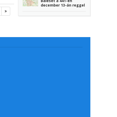
Baleset a 441-en
december 13-án reggel