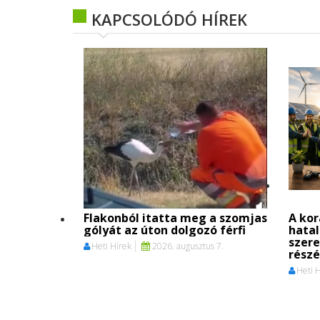
KAPCSOLÓDÓ HÍREK
Flakonból itatta meg a szomjas
A kor
gólyát az úton dolgozó férfi
hata
szere
Heti Hírek
2026. augusztus 7.
részé
Heti 