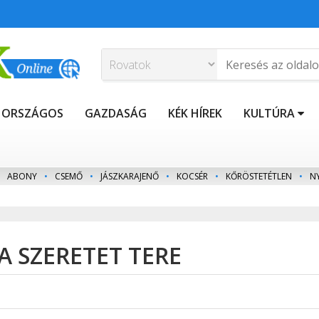
ORSZÁGOS
GAZDASÁG
KÉK HÍREK
KULTÚRA
ABONY
•
CSEMŐ
•
JÁSZKARAJENŐ
•
KOCSÉR
•
KŐRÖSTETÉTLEN
•
N
A SZERETET TERE