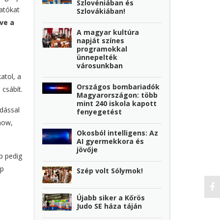
Szlovéniában és
atókat
Szlovákiában!
ve a
A magyar kultúra
napját színes
programokkal
ünnepelték
városunkban
atol, a
Országos bombariadók
 csábít.
Magyarországon: több
mint 240 iskola kapott
dással
fenyegetést
how,
Okosból intelligens: Az
AI gyermekkora és
jövője
p pedig
ap
Szép volt Sólymok!
Újabb siker a Kőrös
Judo SE háza táján