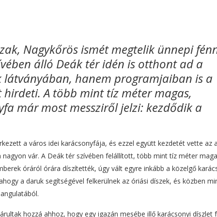
zak, Nagykőrös ismét megtelik ünnepi fénn
vében álló Deák tér idén is otthont ad a
k látványában, hanem programjaiban is a
hirdeti. A több mint tíz méter magas,
yfa már most messziről jelzi: kezdődik a
ezett a város idei karácsonyfája, és ezzel együtt kezdetét vette az 
nagyon vár. A Deák tér szívében felállított, több mint tíz méter mag
erek óráról órára díszítették, úgy vált egyre inkább a közelgő kará
 ahogy a daruk segítségével felkerülnek az óriási díszek, és közben mi
angulatából.
járultak hozzá ahhoz, hogy egy igazán mesébe illő karácsonyi díszlet 