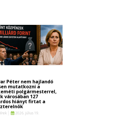
ar Péter nem hajlandó
sen mutatkozni a
keméti polgármesterrel,
k városában 127
árdos hiányt firtat a
szterelnök
Hírek
2026. július 19.