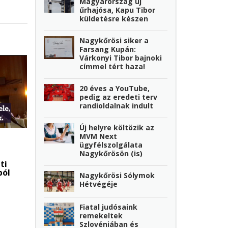
Magyarország új
űrhajósa, Kapu Tibor
küldetésre készen
Nagykőrösi siker a
Farsang Kupán:
Várkonyi Tibor bajnoki
címmel tért haza!
20 éves a YouTube,
pedig az eredeti terv
randioldalnak indult
Új helyre költözik az
MVM Next
ügyfélszolgálata
Nagykőrösön (is)
ti
ból
Nagykőrösi Sólymok
Hétvégéje
Fiatal judósaink
remekeltek
Szlovéniában és