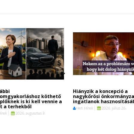
ábbi
Hiányzik a koncepció a
lomgyakorláshoz köthető
nagykőrösi önkormányza
plőknek is ki kell vennie a
ingatlanok hasznosításá
t a terhekből
Heti Hírek
2026. július 26.
Hírek
2026. augusztus 3.