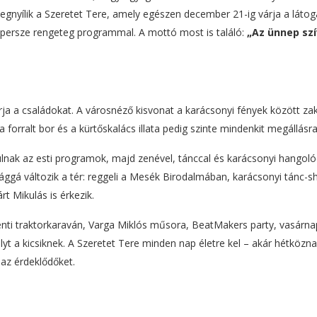
egnyílik a Szeretet Tere, amely egészen december 21-ig várja a látog
 persze rengeteg programmal. A mottó most is találó:
„Az ünnep szí
ja a családokat. A városnéző kisvonat a karácsonyi fények között zak
forralt bor és a kürtőskalács illata pedig szinte mindenkit megállásra
nak az esti programok, majd zenével, tánccal és karácsonyi hangoló
ággá változik a tér: reggeli a Mesék Birodalmában, karácsonyi tánc-s
t Mikulás is érkezik.
nti traktorkaraván, Varga Miklós műsora, BeatMakers party, vasárna
 a kicsiknek. A Szeretet Tere minden nap életre kel – akár hétközn
 az érdeklődőket.