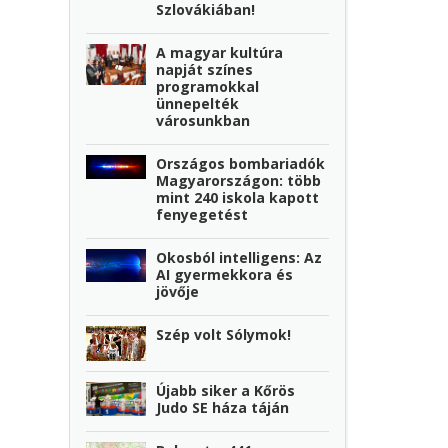
Szlovákiában!
A magyar kultúra
napját színes
programokkal
ünnepelték
városunkban
Országos bombariadók
Magyarországon: több
mint 240 iskola kapott
fenyegetést
Okosból intelligens: Az
AI gyermekkora és
jövője
Szép volt Sólymok!
Újabb siker a Kőrös
Judo SE háza táján