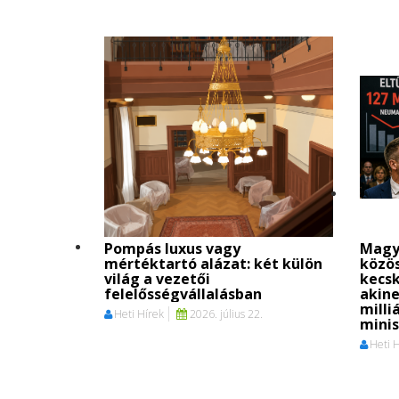
Pompás luxus vagy
Magy
mértéktartó alázat: két külön
közö
világ a vezetői
kecs
felelősségvállalásban
akine
milli
Heti Hírek
2026. július 22.
mini
Heti 