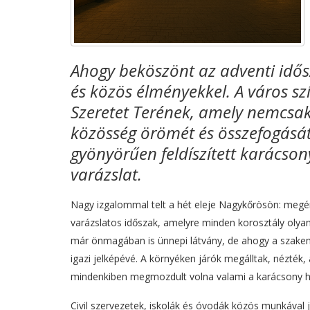
Ahogy beköszönt az adventi idős
és közös élményekkel. A város szí
Szeretet Terének, amely nemcsa
közösség örömét és összefogását 
gyönyörűen feldíszített karácson
varázslat.
Nagy izgalommal telt a hét eleje Nagykőrösön: megérk
varázslatos időszak, amelyre minden korosztály olyan 
már önmagában is ünnepi látvány, de ahogy a szakemb
igazi jelképévé. A környéken járók megálltak, nézték,
mindenkiben megmozdult volna valami a karácsony h
Civil szervezetek, iskolák és óvodák közös munkával 