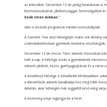
az érkezőket. December 13-án pedig hivatalosan is m
kézművesvásárral, játékországgal, finomságokkal és
Deák téren dobban.”
Idén is lesznek programok minden korosztálynak.
A Szeretet Tere első hétvégéjén máris sok élmény vár
szalmalabirintusban gyerekek nevetése visszhangzik, a 
December 13-án Kocsis Tibor adventi műsorával indul
telik a nap. A hétvége során a gyerekeknek meseorsz
adventi játékok, közös gyertyagyújtások és a várva vár
A következő hétvége is bővelkedik élményekben: adve
a Mesehősök adventi kavalkádja hoz még több mosolyt
délután, akár hétvégén már reggeltől késő estig várja
A közösség ereje ragyogja be a teret.