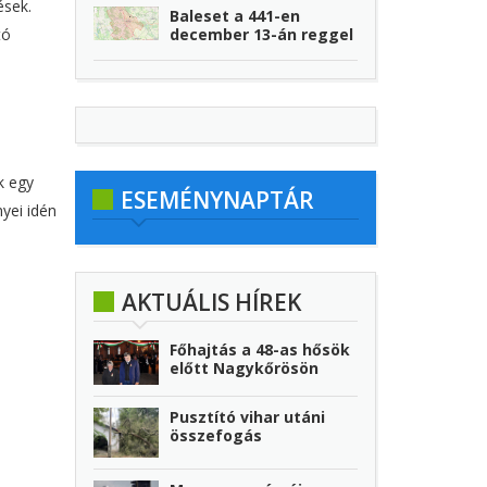
ések.
Baleset a 441-en
december 13-án reggel
tó
k egy
ESEMÉNYNAPTÁR
nyei idén
AKTUÁLIS HÍREK
Főhajtás a 48-as hősök
előtt Nagykőrösön
Pusztító vihar utáni
összefogás