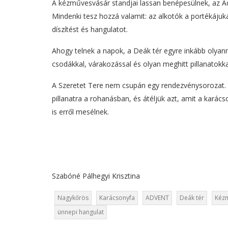
A kézművesvásár standjai lassan benépesülnek, az A
Mindenki tesz hozzá valamit: az alkotók a portékájuk
díszítést és hangulatot.
Ahogy telnek a napok, a Deák tér egyre inkább olyanná 
csodákkal, várakozással és olyan meghitt pillanatokkal
A Szeretet Tere nem csupán egy rendezvénysorozat. E
pillanatra a rohanásban, és átéljük azt, amit a karác
is erről mesélnek.
Szabóné Pálhegyi Krisztina
Nagykőrös
Karácsonyfa
ADVENT
Deák tér
Kézm
ünnepi hangulat