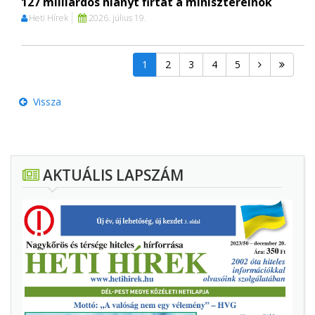
127 milliárdos hiányt firtat a miniszterelnök
Heti Hírek
2026. július 19.
1
2
3
4
5
Vissza
AKTUÁLIS LAPSZÁM