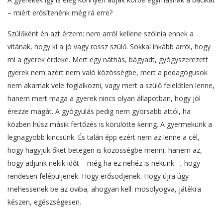
– miért erősítenénk még rá erre?
Szülőként én azt érzem: nem arról kellene szólnia ennek a
vitának, hogy ki a jó vagy rossz szülő. Sokkal inkább arról, hogy
mi a gyerek érdeke. Mert egy náthás, bágyadt, gyógyszerezett
gyerek nem azért nem való közösségbe, mert a pedagógusok
nem akarnak vele foglalkozni, vagy mert a szülő felelőtlen lenne,
hanem mert maga a gyerek nincs olyan állapotban, hogy jól
érezze magát. A gyógyulás pedig nem gyorsabb attól, ha
közben húsz másik fertőzés is körülötte kering. A gyermekünk a
legnagyobb kincsünk. És talán épp ezért nem az lenne a cél,
hogy hagyjuk őket betegen is közösségbe menni, hanem az,
hogy adjunk nekik időt – még ha ez nehéz is nekünk –, hogy
rendesen felépüljenek. Hogy erősödjenek. Hogy újra úgy
mehessenek be az oviba, ahogyan kell: mosolyogva, játékra
készen, egészségesen.