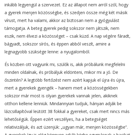
inkább legyengül a szervezet. Ez az állapot nem arról szól, hogy
a gyerek menjen közösségbe, és szedjen össze még két másik
vírust, mert ha valami, akkor az biztosan nem a gyógyulást
támogatja. A beteg gyerek pedig sokszor nem játszik, nem
eszik, nem élvezi a közösséget – csak küzd. A nap végére fáradt,
bágyadt, sokszor sírós, és éppen abból veszít, amire a
legnagyobb szüksége lenne: a nyugalomból.
És közben ott vagyunk mi, szülők is, akik próbálunk megfelelni
minden oldalnak, és próbáljuk eldönteni, mikor mi a jó. De
őszintén? A legtöbb fertőzést nem azért kapjuk el újra és újra,
mert a gyerekek gyengék – hanem mert a közösségekben
sokszor már most is olyan gyerekek vannak jelen, akiknek
otthon kellene lenniük. Mindannyian tudjuk, hányan adják be
lázcsillapítóval leütött 38 fokkal a gyereket, csak mert nincs más
lehetőségük. Éppen ezért veszélyes, ha a betegséget
relativizáljuk, és azt üzenjük: „ugyan már, menjen közösségbe”.
A gyerekek így is elég könnyen adják körbe egymásnak a bacikat