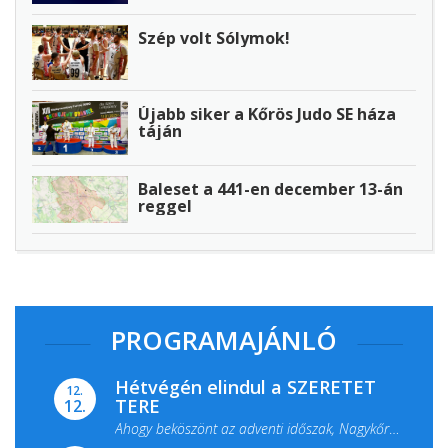
Szép volt Sólymok!
Újabb siker a Kőrös Judo SE háza
táján
Baleset a 441-en december 13-án
reggel
PROGRAMAJÁNLÓ
Hétvégén elindul a SZERETET
12.
TERE
12.
Ahogy beköszönt az adventi időszak, Nagykőrös