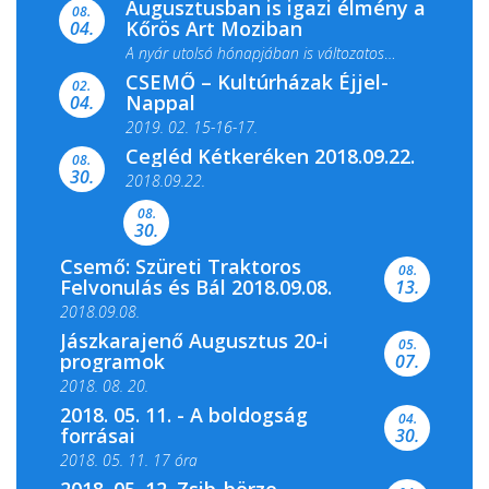
Augusztusban is igazi élmény a
ismét megtelik ünnepi fénnyel és közös...
08.
Kőrös Art Moziban
04.
A nyár utolsó hónapjában is változatos
CSEMŐ – Kultúrházak Éjjel-
filmkínálattal, családi...
02.
Nappal
04.
2019. 02. 15-16-17.
Cegléd Kétkeréken 2018.09.22.
08.
Színes és tartalmas programokkal várja a
30.
2018.09.22.
Csemői Községi Könyvtár és...
08.
30.
Csemő: Szüreti Traktoros
08.
Felvonulás és Bál 2018.09.08.
13.
2018.09.08.
Jászkarajenő Augusztus 20-i
05.
programok
07.
2018. 08. 20.
2018. 05. 11. - A boldogság
04.
forrásai
30.
2018. 05. 11. 17 óra