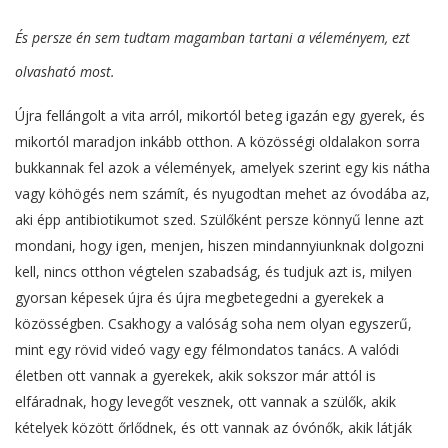
És persze én sem tudtam magamban tartani a véleményem, ezt
olvasható most.
Újra fellángolt a vita arról, mikortól beteg igazán egy gyerek, és
mikortól maradjon inkább otthon. A közösségi oldalakon sorra
bukkannak fel azok a vélemények, amelyek szerint egy kis nátha
vagy köhögés nem számít, és nyugodtan mehet az óvodába az,
aki épp antibiotikumot szed. Szülőként persze könnyű lenne azt
mondani, hogy igen, menjen, hiszen mindannyiunknak dolgozni
kell, nincs otthon végtelen szabadság, és tudjuk azt is, milyen
gyorsan képesek újra és újra megbetegedni a gyerekek a
közösségben. Csakhogy a valóság soha nem olyan egyszerű,
mint egy rövid videó vagy egy félmondatos tanács. A valódi
életben ott vannak a gyerekek, akik sokszor már attól is
elfáradnak, hogy levegőt vesznek, ott vannak a szülők, akik
kételyek között őrlődnek, és ott vannak az óvónők, akik látják