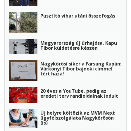
Pusztító vihar utáni összefogás
Magyarország új űrhajósa, Kapu
Tibor küldetésre készen
Nagykőrösi siker a Farsang Kupán:
Várkonyi Tibor bajnoki címmel
tért haza!
20 éves a YouTube, pedig az
eredeti terv randioldalnak indult
Új helyre költözik az MVM Next
ügyfélszolgálata Nagykőrösön
(is)