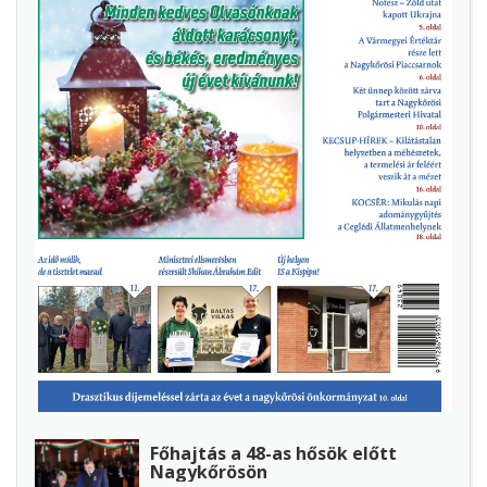
Főhajtás a 48-as hősök előtt
Nagykőrösön