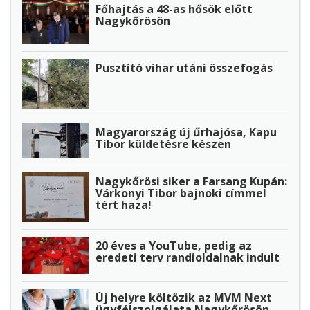
Főhajtás a 48-as hősök előtt
Nagykőrösön
Pusztító vihar utáni összefogás
Magyarország új űrhajósa, Kapu
Tibor küldetésre készen
Nagykőrösi siker a Farsang Kupán:
Várkonyi Tibor bajnoki címmel
tért haza!
20 éves a YouTube, pedig az
eredeti terv randioldalnak indult
Új helyre költözik az MVM Next
ügyfélszolgálata Nagykőrösön