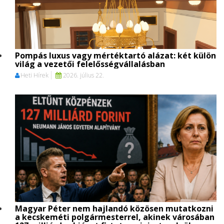
Pompás luxus vagy mértéktartó alázat: két külön
világ a vezetői felelősségvállalásban
Heti Hírek
2026. július 22.
Magyar Péter nem hajlandó közösen mutatkozni
a kecskeméti polgármesterrel, akinek városában