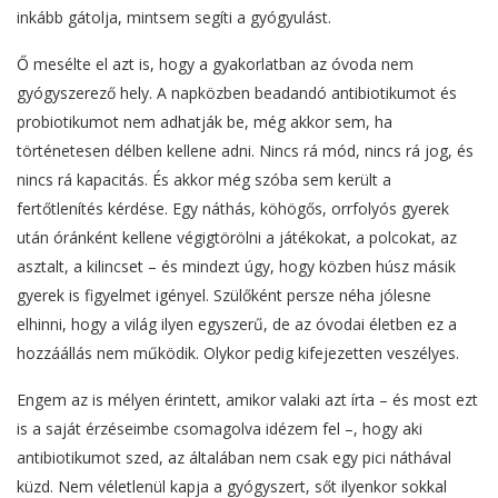
inkább gátolja, mintsem segíti a gyógyulást.
Ő mesélte el azt is, hogy a gyakorlatban az óvoda nem
gyógyszerező hely. A napközben beadandó antibiotikumot és
probiotikumot nem adhatják be, még akkor sem, ha
történetesen délben kellene adni. Nincs rá mód, nincs rá jog, és
nincs rá kapacitás. És akkor még szóba sem került a
fertőtlenítés kérdése. Egy náthás, köhögős, orrfolyós gyerek
után óránként kellene végigtörölni a játékokat, a polcokat, az
asztalt, a kilincset – és mindezt úgy, hogy közben húsz másik
gyerek is figyelmet igényel. Szülőként persze néha jólesne
elhinni, hogy a világ ilyen egyszerű, de az óvodai életben ez a
hozzáállás nem működik. Olykor pedig kifejezetten veszélyes.
Engem az is mélyen érintett, amikor valaki azt írta – és most ezt
is a saját érzéseimbe csomagolva idézem fel –, hogy aki
antibiotikumot szed, az általában nem csak egy pici náthával
küzd. Nem véletlenül kapja a gyógyszert, sőt ilyenkor sokkal