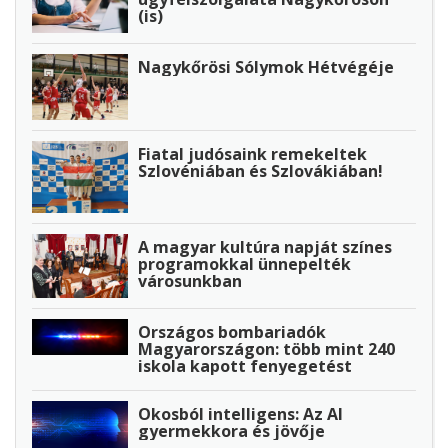
(is)
Nagykőrösi Sólymok Hétvégéje
Fiatal judósaink remekeltek
Szlovéniában és Szlovákiában!
A magyar kultúra napját színes
programokkal ünnepelték
városunkban
Országos bombariadók
Magyarországon: több mint 240
iskola kapott fenyegetést
Okosból intelligens: Az AI
gyermekkora és jövője