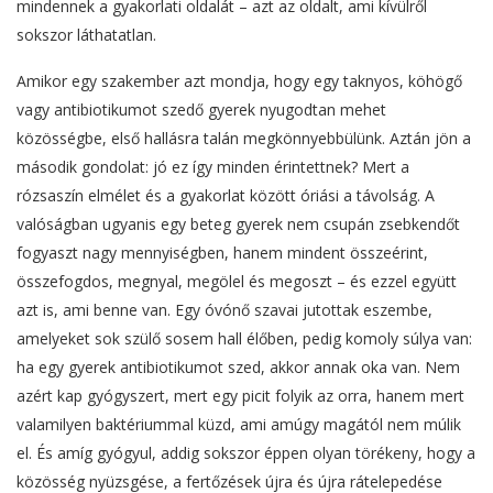
mindennek a gyakorlati oldalát – azt az oldalt, ami kívülről
sokszor láthatatlan.
Amikor egy szakember azt mondja, hogy egy taknyos, köhögő
vagy antibiotikumot szedő gyerek nyugodtan mehet
közösségbe, első hallásra talán megkönnyebbülünk. Aztán jön a
második gondolat: jó ez így minden érintettnek? Mert a
rózsaszín elmélet és a gyakorlat között óriási a távolság. A
valóságban ugyanis egy beteg gyerek nem csupán zsebkendőt
fogyaszt nagy mennyiségben, hanem mindent összeérint,
összefogdos, megnyal, megölel és megoszt – és ezzel együtt
azt is, ami benne van. Egy óvónő szavai jutottak eszembe,
amelyeket sok szülő sosem hall élőben, pedig komoly súlya van:
ha egy gyerek antibiotikumot szed, akkor annak oka van. Nem
azért kap gyógyszert, mert egy picit folyik az orra, hanem mert
valamilyen baktériummal küzd, ami amúgy magától nem múlik
el. És amíg gyógyul, addig sokszor éppen olyan törékeny, hogy a
közösség nyüzsgése, a fertőzések újra és újra rátelepedése