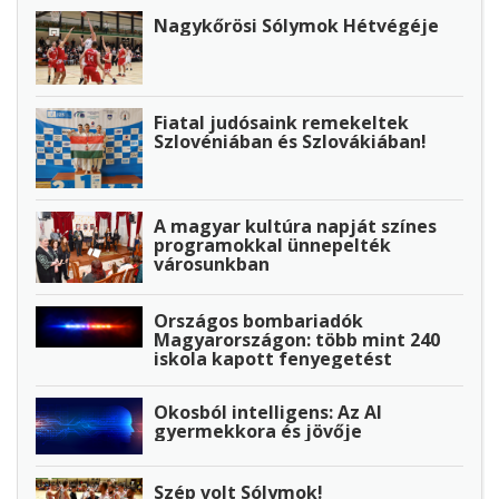
Nagykőrösi Sólymok Hétvégéje
Fiatal judósaink remekeltek
Szlovéniában és Szlovákiában!
A magyar kultúra napját színes
programokkal ünnepelték
városunkban
Országos bombariadók
Magyarországon: több mint 240
iskola kapott fenyegetést
Okosból intelligens: Az AI
gyermekkora és jövője
Szép volt Sólymok!