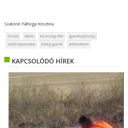
Szabóné Pálhegyi Krisztina
Óvoda
Iskola
közösségi élet
gyerekegészség
szülői tapasztalat
beteg gyerek
antibiotikum
KAPCSOLÓDÓ HÍREK