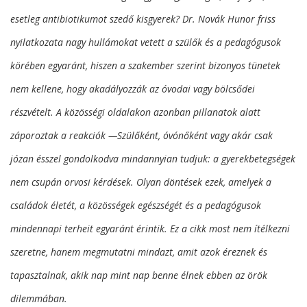
esetleg antibiotikumot szedő kisgyerek? Dr. Novák Hunor friss
nyilatkozata nagy hullámokat vetett a szülők és a pedagógusok
körében egyaránt, hiszen a szakember szerint bizonyos tünetek
nem kellene, hogy akadályozzák az óvodai vagy bölcsődei
részvételt. A közösségi oldalakon azonban pillanatok alatt
záporoztak a reakciók —Szülőként, óvónőként vagy akár csak
józan ésszel gondolkodva mindannyian tudjuk: a gyerekbetegségek
nem csupán orvosi kérdések. Olyan döntések ezek, amelyek a
családok életét, a közösségek egészségét és a pedagógusok
mindennapi terheit egyaránt érintik. Ez a cikk most nem ítélkezni
szeretne, hanem megmutatni mindazt, amit azok éreznek és
tapasztalnak, akik nap mint nap benne élnek ebben az örök
dilemmában.