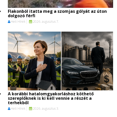
Flakonból itatta meg a szomjas gólyát az úton
dolgozó férfi
Heti Hírek
2026. augusztus 7.
A korábbi hatalomgyakorláshoz köthető
szereplőknek is ki kell vennie a részét a
terhekből
Heti Hírek
2026. augusztus 3.