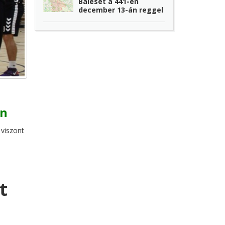
Baleset a 441-en
december 13-án reggel
an
 viszont
t