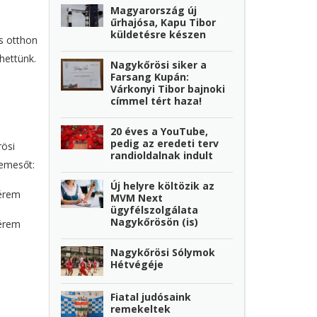
Magyarország új
űrhajósa, Kapu Tibor
küldetésre készen
s otthon
hettünk.
Nagykőrösi siker a
Farsang Kupán:
Várkonyi Tibor bajnoki
címmel tért haza!
20 éves a YouTube,
pedig az eredeti terv
ösi
randioldalnak indult
remesőt:
Új helyre költözik az
yérem
MVM Next
ügyfélszolgálata
Nagykőrösön (is)
yérem
Nagykőrösi Sólymok
Hétvégéje
Fiatal judósaink
remekeltek