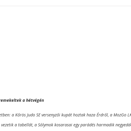
k remekeltek a hétvégén
letben: a Kőrös Judo SE versenyzői kupát hoztak haza Érdről, a MozGo L
s vezetik a tabellát, a Sólymok kosarasai egy parádés harmadik negyedd