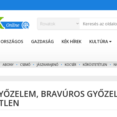
ORSZÁGOS
GAZDASÁG
KÉK HÍREK
KULTÚRA
ABONY
•
CSEMŐ
•
JÁSZKARAJENŐ
•
KOCSÉR
•
KŐRÖSTETÉTLEN
•
N
GYŐZELEM, BRAVÚROS GYŐZE
ETLEN