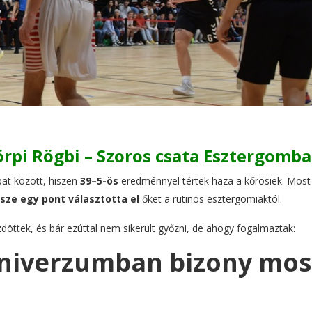
rpi Rögbi – Szoros csata Esztergomb
pat között, hiszen
39–5-ös
eredménnyel tértek haza a kőrösiek. Most
sze egy pont választotta el
őket a rutinos esztergomiaktól.
zdöttek, és bár ezúttal nem sikerült győzni, de ahogy fogalmaztak:
univerzumban bizony mos