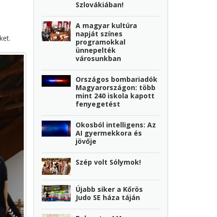
Szlovákiában!
A magyar kultúra
napját színes
ket.
programokkal
ünnepelték
városunkban
Országos bombariadók
Magyarországon: több
mint 240 iskola kapott
fenyegetést
Okosból intelligens: Az
AI gyermekkora és
jövője
Szép volt Sólymok!
Újabb siker a Kőrös
Judo SE háza táján