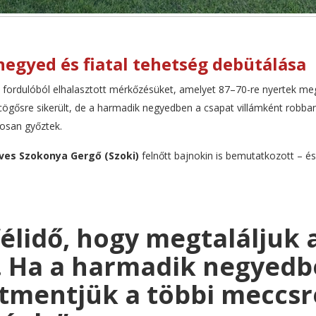
egyed és fiatal tehetség debütálása
fordulóból elhalasztott mérkőzésüket, amelyet 87–70-re nyertek me
cögősre sikerült, de a harmadik negyedben a csapat villámként robban
tosan győztek.
ves Szokonya Gergő (Szoki)
felnőtt bajnokin is bemutatkozott – é
félidő, hogy megtaláljuk 
 Ha a harmadik negyedbe
tmentjük a többi meccsr