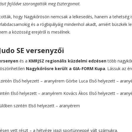
ásit fejlődve szorongatták meg Esztergomot.
ították, hogy Nagykőrösön nemcsak a lelkesedés, hanem a tehetség i
rlabdacsarnokig és a rögbipályáig mindenhol akadt, amiért büszkék le
nem a közösség erejéről is mesélnek.
Judo SE versenyzői
versenyen
és a
KMRJSZ regionális küzdelmi edzésen
több nagykőr
 köszönhetően
Nagykőrösre került a GIA-FORM Kupa
. Lássuk az é
szintén Első helyezett – aranyérem Görbe Luca Első helyezett – aran
zintén Első helyezett – aranyérem Kovács Ákos Első helyezett – aran
ülőben szintén Első helyezett – aranyérem
ésen vett részt – a hétvége igazi sportünneppé vált számukra.