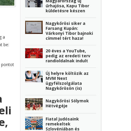
Magyarország új
űrhajósa, Kapu Tibor
küldetésre készen
Nagykőrösi siker a
Farsang Kupán:
Várkonyi Tibor bajnoki
g a
címmel tért haza!
t be:
20 éves a YouTube,
pedig az eredeti terv
randioldalnak indult
s pontot
Új helyre költözik az
MVM Next
ügyfélszolgálata
Nagykőrösön (is)
a
Nagykőrösi Sólymok
Hétvégéje
li
e,
Fiatal judósaink
remekeltek
Szlovéniában és