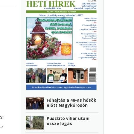
Főhajtás a 48-as hősök
előtt Nagykőrösön
KC
Pusztító vihar utáni
összefogás
el