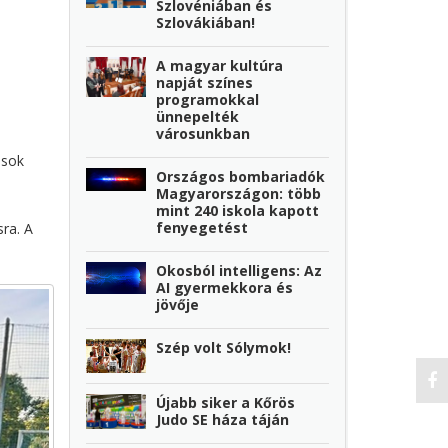
Szlovéniában és
Szlovákiában!
A magyar kultúra
napját színes
programokkal
ünnepelték
városunkban
isok
Országos bombariadók
Magyarországon: több
mint 240 iskola kapott
fenyegetést
ra. A
Okosból intelligens: Az
AI gyermekkora és
jövője
Szép volt Sólymok!
Újabb siker a Kőrös
Judo SE háza táján