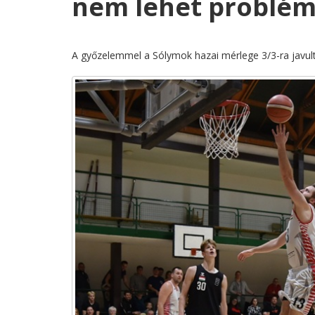
nem lehet problém
A győzelemmel a Sólymok hazai mérlege 3/3-ra javult –