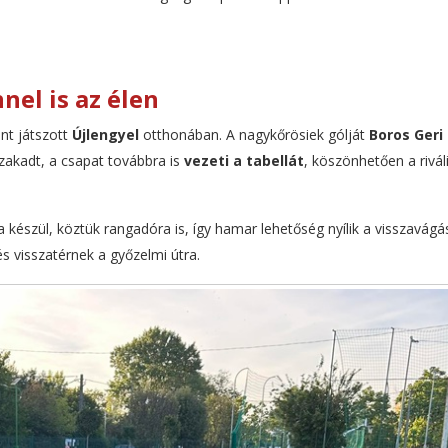
el is az élen
nt játszott
Újlengyel
otthonában. A nagykőrösiek gólját
Boros Geri
zakadt, a csapat továbbra is
vezeti a tabellát
, köszönhetően a rivál
észül, köztük rangadóra is, így hamar lehetőség nyílik a visszavágás
és visszatérnek a győzelmi útra.