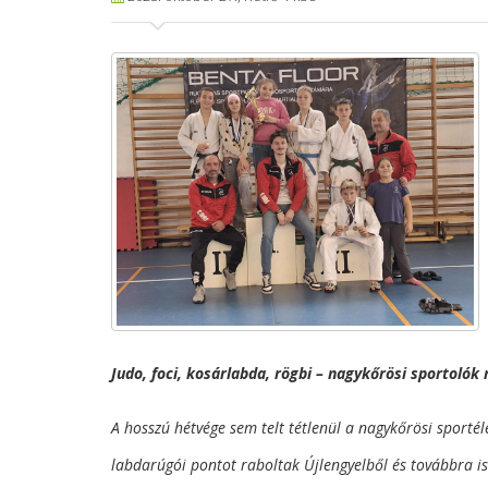
Judo, foci, kosárlabda, rögbi – nagykőrösi sportoló
A hosszú hétvége sem telt tétlenül a nagykőrösi sporté
labdarúgói pontot raboltak Újlengyelből és továbbra i