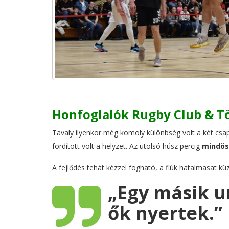
Honfoglalók Rugby Club & Tö
Tavaly ilyenkor még komoly különbség volt a két csa
fordított volt a helyzet. Az utolsó húsz percig
mindös
A fejlődés tehát kézzel fogható, a fiúk hatalmasat kü
„
Egy másik 
ők nyertek
.”