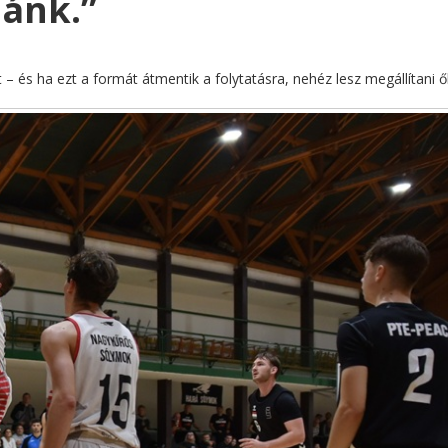
ánk.”
 és ha ezt a formát átmentik a folytatásra, nehéz lesz megállítani ő