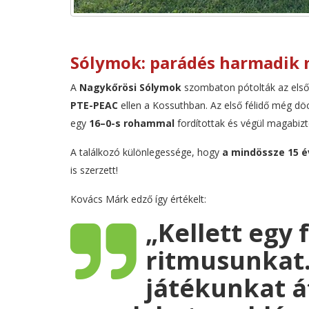
Sólymok: parádés harmadik n
A
Nagykőrösi Sólymok
szombaton pótolták az első 
PTE-PEAC
ellen a Kossuthban. Az első félidő még dö
egy
16–0-s rohammal
fordítottak és végül magabiz
A találkozó különlegessége, hogy
a mindössze 15 é
is szerzett!
Kovács Márk edző így értékelt:
„Kellett egy 
ritmusunkat.
játékunkat á