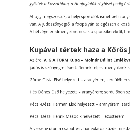
győztek a Kossuthban, a Honfoglalók rögbisei pedig óri
Ahogy megszoktuk, a helyi sportolók ismét bebizony
van. A judoszőnyegtől a focipályán át egészen a kosá
A hétvége eredményei nemcsak a sportsikerekről, ha
Kupával tértek haza a Kőrös 
Az érdi
V. GIA FORM Kupa – Molnár Bálint Emlék
judós is szőnyegre lépett. Remek teljesítményüknek
Görbe Olívia Első helyezett – aranyérem; serdülőben 
Illés Dénes Első helyezett – aranyérem; serdülőben s
Pécsi-Dézsi Herman Első helyezett – aranyérem; serd
Pécsi-Dézsi Henrik Második helyezett – ezüstérem
A verseny után a csapat egy hangulatos küzdelmi edz