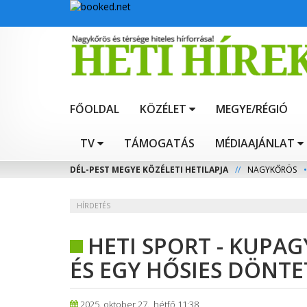
FŐOLDAL
KÖZÉLET
MEGYE/RÉGIÓ
TV
TÁMOGATÁS
MÉDIAAJÁNLAT
DÉL-PEST MEGYE KÖZÉLETI HETILAPJA
//
NAGYKŐRÖS
•
HÍRDETÉS
HETI SPORT - KUPA
ÉS EGY HŐSIES DÖNT
2025. oktober 27., hétfő 11:38