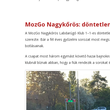
MozGo Nagykőrös: döntetlenn
A MozGo Nagykőrös Labdarúgó Klub 1–1-es döntetle
szerezte. Bár a fél éves győzelmi sorozat most megs
botlásainak.
A csapat most három egymást követő hazai bajnokira k
klubnál bíznak abban, hogy a fiúk rendezik a sorokat 