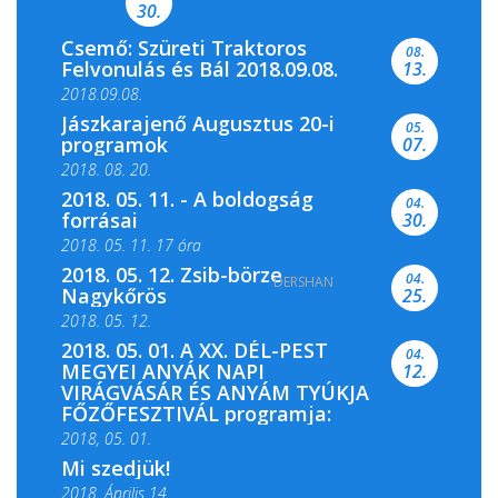
30.
Csemő: Szüreti Traktoros
08.
Felvonulás és Bál 2018.09.08.
13.
2018.09.08.
Jászkarajenő Augusztus 20-i
05.
programok
07.
2018. 08. 20.
2018. 05. 11. - A boldogság
04.
forrásai
30.
2018. 05. 11. 17 óra
2018. 05. 12. Zsib-börze
04.
DERSHAN
2018. 05. 11. 19 óra
Nagykőrös
25.
2018. 05. 12.
2018. 05. 01. A XX. DÉL-PEST
04.
MEGYEI ANYÁK NAPI
12.
VIRÁGVÁSÁR ÉS ANYÁM TYÚKJA
FŐZŐFESZTIVÁL programja:
2018, 05. 01.
Mi szedjük!
2018. Április 14.