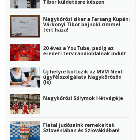
Tibor küldetésre készen
Nagykőrösi siker a Farsang Kupán:
Várkonyi Tibor bajnoki címmel
tért haza!
20 éves a YouTube, pedig az
eredeti terv randioldalnak indult
Új helyre költözik az MVM Next
ügyfélszolgálata Nagykőrösön
(is)
Nagykőrösi Sólymok Hétvégéje
Fiatal judósaink remekeltek
Szlovéniában és Szlovákiában!