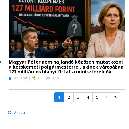
Magyar Péter nem hajlandó közösen mutatkozni
a kecskeméti polgármesterrel, akinek városában
127 milliárdos hiányt firtat a miniszterelnök
Heti Hírek
2026. július 19.
1
2
3
4
5
Vissza