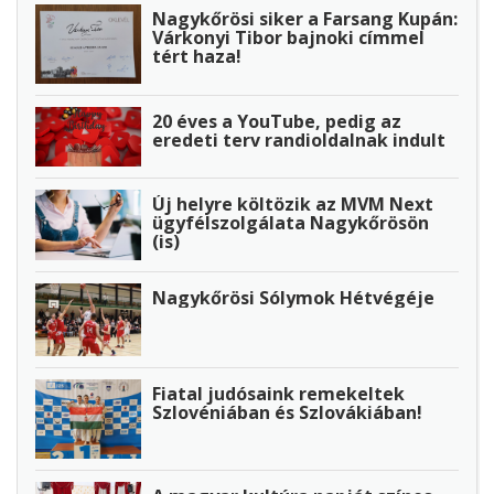
Nagykőrösi siker a Farsang Kupán:
Várkonyi Tibor bajnoki címmel
tért haza!
20 éves a YouTube, pedig az
eredeti terv randioldalnak indult
Új helyre költözik az MVM Next
ügyfélszolgálata Nagykőrösön
(is)
Nagykőrösi Sólymok Hétvégéje
Fiatal judósaink remekeltek
Szlovéniában és Szlovákiában!