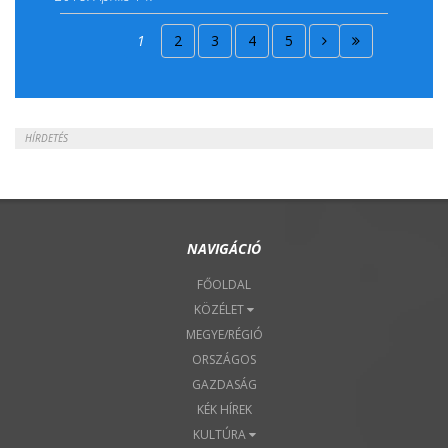
2018. Április 15.
1
2
3
4
5
2018. Április 22.
HÍRDETÉS
NAVIGÁCIÓ
FŐOLDAL
KÖZÉLET
MEGYE/RÉGIÓ
ORSZÁGOS
GAZDASÁG
KÉK HÍREK
KULTÚRA