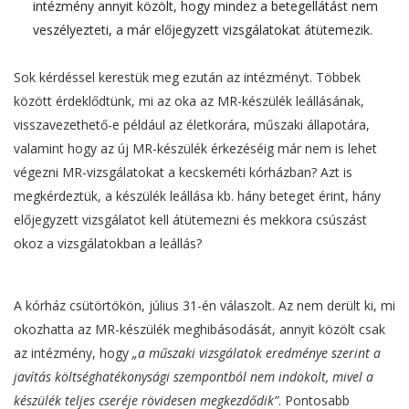
intézmény annyit közölt, hogy mindez a betegellátást nem
veszélyezteti, a már előjegyzett vizsgálatokat átütemezik.
Sok kérdéssel kerestük meg ezután az intézményt. Többek
között érdeklődtünk, mi az oka az MR-készülék leállásának,
visszavezethető-e például az életkorára, műszaki állapotára,
valamint hogy az új MR-készülék érkezéséig már nem is lehet
végezni MR-vizsgálatokat a kecskeméti kórházban? Azt is
megkérdeztük, a készülék leállása kb. hány beteget érint, hány
előjegyzett vizsgálatot kell átütemezni és mekkora csúszást
okoz a vizsgálatokban a leállás?
A kórház csütörtökön, július 31-én válaszolt. Az nem derült ki, mi
okozhatta az MR-készülék meghibásodását, annyit közölt csak
az intézmény, hogy
„a műszaki vizsgálatok eredménye szerint a
javítás költséghatékonysági szempontból nem indokolt, mivel a
készülék teljes cseréje rövidesen megkezdődik”
. Pontosabb