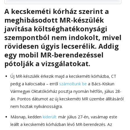
A kecskeméti kórház szerint a
meghibásodott MR-készülék
javítása költséghatékonysági
szempontból nem indokolt, mivel
rövidesen úgyis lecserélik. Addig
egy mobil MR-berendezéssel
pótolják a vizsgálatokat.
Új MR-készülék érkezik majd a kecskeméti kórházba, CT
pedig a kalocsaiba – erről
számoltunk be
a Bács-Kiskun
Vármegyei Oktatókórház posztja nyomán hétfőn, július 28-
án. Pontos dátumot az új kecskeméti MR üzembe állításáról
nem hoztak nyilvánosságra.
Másnap, kedden
kiderült:
már július 27-én, vasárnap este
leállt a kecskeméti kórházban lévő MR-berendezés. Az