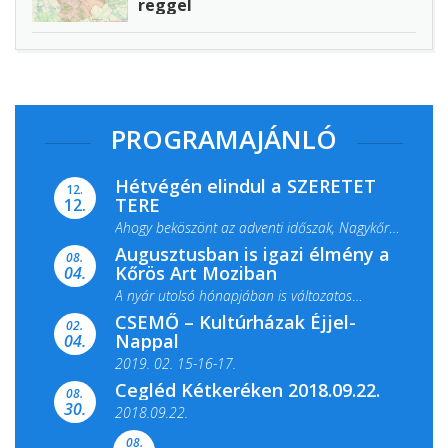
reggel
PROGRAMAJÁNLÓ
Hétvégén elindul a SZERETET
12.
TERE
12.
Ahogy beköszönt az adventi időszak, Nagykőrös
Augusztusban is igazi élmény a
ismét megtelik ünnepi fénnyel és közös...
08.
Kőrös Art Moziban
04.
A nyár utolsó hónapjában is változatos
CSEMŐ – Kultúrházak Éjjel-
filmkínálattal, családi...
02.
Nappal
04.
2019. 02. 15-16-17.
Cegléd Kétkeréken 2018.09.22.
08.
Színes és tartalmas programokkal várja a
30.
2018.09.22.
Csemői Községi Könyvtár és...
08.