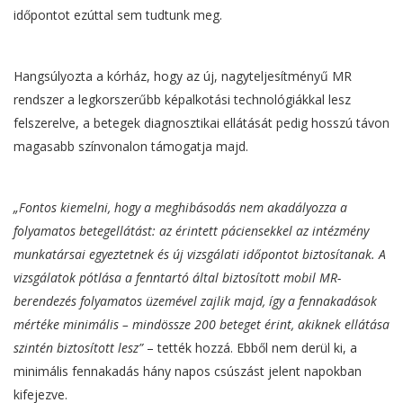
időpontot ezúttal sem tudtunk meg.
Hangsúlyozta a kórház, hogy az új, nagyteljesítményű MR
rendszer a legkorszerűbb képalkotási technológiákkal lesz
felszerelve, a betegek diagnosztikai ellátását pedig hosszú távon
magasabb színvonalon támogatja majd.
„Fontos kiemelni, hogy a meghibásodás nem akadályozza a
folyamatos betegellátást: az érintett páciensekkel az intézmény
munkatársai egyeztetnek és új vizsgálati időpontot biztosítanak. A
vizsgálatok pótlása a fenntartó által biztosított mobil MR-
berendezés folyamatos üzemével zajlik majd, így a fennakadások
mértéke minimális – mindössze 200 beteget érint, akiknek ellátása
szintén biztosított lesz”
– tették hozzá. Ebből nem derül ki, a
minimális fennakadás hány napos csúszást jelent napokban
kifejezve.