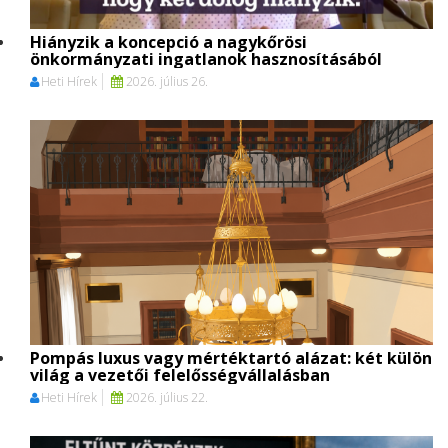
Hiányzik a koncepció a nagykőrösi
önkormányzati ingatlanok hasznosításából
Heti Hírek
2026. július 26.
Pompás luxus vagy mértéktartó alázat: két külön
világ a vezetői felelősségvállalásban
Heti Hírek
2026. július 22.