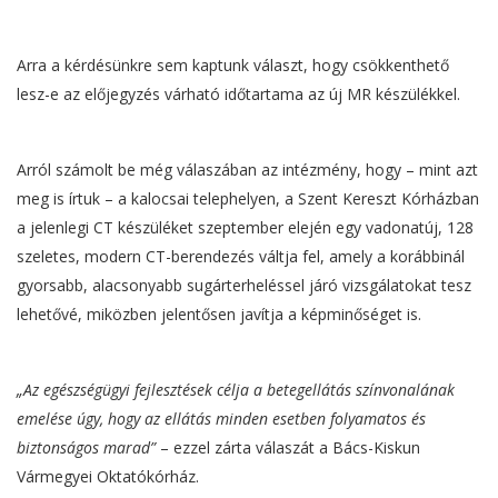
Arra a kérdésünkre sem kaptunk választ, hogy csökkenthető
lesz-e az előjegyzés várható időtartama az új MR készülékkel.
Arról számolt be még válaszában az intézmény, hogy – mint azt
meg is írtuk – a kalocsai telephelyen, a Szent Kereszt Kórházban
a jelenlegi CT készüléket szeptember elején egy vadonatúj, 128
szeletes, modern CT-berendezés váltja fel, amely a korábbinál
gyorsabb, alacsonyabb sugárterheléssel járó vizsgálatokat tesz
lehetővé, miközben jelentősen javítja a képminőséget is.
„Az egészségügyi fejlesztések célja a betegellátás színvonalának
emelése úgy, hogy az ellátás minden esetben folyamatos és
biztonságos marad”
– ezzel zárta válaszát a Bács-Kiskun
Vármegyei Oktatókórház.