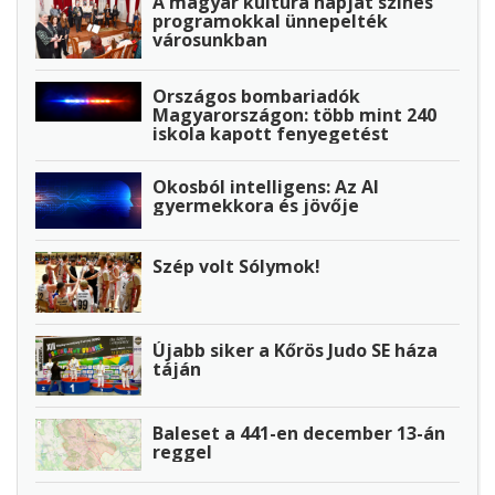
A magyar kultúra napját színes
programokkal ünnepelték
városunkban
Országos bombariadók
Magyarországon: több mint 240
iskola kapott fenyegetést
Okosból intelligens: Az AI
gyermekkora és jövője
Szép volt Sólymok!
Újabb siker a Kőrös Judo SE háza
táján
Baleset a 441-en december 13-án
reggel