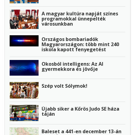
A magyar kultúra napját színes
programokkal ünnepelték
városunkban
Országos bombariadók
Magyarországon: több mint 240
iskola kapott fenyegetést
Okosból intelligens: Az AI
gyermekkora és jövője
Szép volt Sólymok!
Újabb siker a Kőrös Judo SE háza
táján
Baleset a 441-en december 13-án