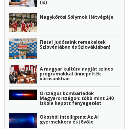
(is)
Nagykőrösi Sólymok Hétvégéje
Fiatal judósaink remekeltek
Szlovéniában és Szlovákiában!
A magyar kultúra napját színes
programokkal ünnepelték
városunkban
Országos bombariadók
Magyarországon: több mint 240
iskola kapott fenyegetést
Okosból intelligens: Az AI
gyermekkora és jövője