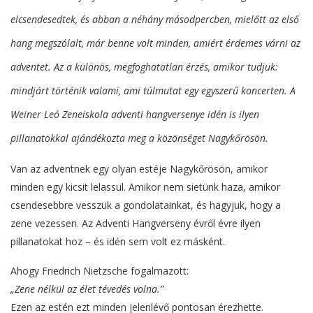
elcsendesedtek, és abban a néhány másodpercben, mielőtt az első
hang megszólalt, már benne volt minden, amiért érdemes várni az
adventet. Az a különös, megfoghatatlan érzés, amikor tudjuk:
mindjárt történik valami, ami túlmutat egy egyszerű koncerten. A
Weiner Leó Zeneiskola adventi hangversenye idén is ilyen
pillanatokkal ajándékozta meg a közönséget Nagykőrösön.
Van az adventnek egy olyan estéje Nagykőrösön, amikor
minden egy kicsit lelassul. Amikor nem sietünk haza, amikor
csendesebbre vesszük a gondolatainkat, és hagyjuk, hogy a
zene vezessen. Az Adventi Hangverseny évről évre ilyen
pillanatokat hoz – és idén sem volt ez másként.
Ahogy Friedrich Nietzsche fogalmazott:
„Zene nélkül az élet tévedés volna.”
Ezen az estén ezt minden jelenlévő pontosan érezhette.