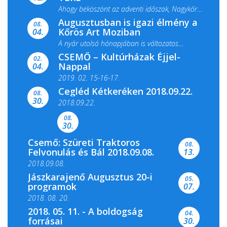
Ahogy beköszönt az adventi időszak, Nagykőrös
Augusztusban is igazi élmény a
ismét megtelik ünnepi fénnyel és közös...
08.
Kőrös Art Moziban
04.
A nyár utolsó hónapjában is változatos
CSEMŐ – Kultúrházak Éjjel-
filmkínálattal, családi...
02.
Nappal
04.
2019. 02. 15-16-17.
Cegléd Kétkeréken 2018.09.22.
08.
Színes és tartalmas programokkal várja a
30.
2018.09.22.
Csemői Községi Könyvtár és...
08.
30.
Csemő: Szüreti Traktoros
08.
Felvonulás és Bál 2018.09.08.
13.
2018.09.08.
Jászkarajenő Augusztus 20-i
05.
programok
07.
2018. 08. 20.
2018. 05. 11. - A boldogság
04.
forrásai
30.