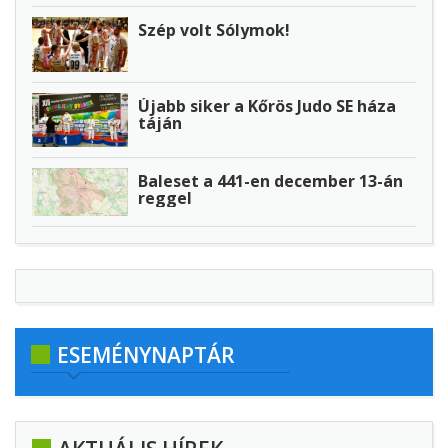
Szép volt Sólymok!
Újabb siker a Kőrös Judo SE háza
táján
Baleset a 441-en december 13-án
reggel
ESEMÉNYNAPTÁR