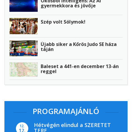
Okosból intelligens: Az AI
gyermekkora és jövője
Szép volt Sólymok!
Újabb siker a Kőrös Judo SE háza
táján
Baleset a 441-en december 13-án
reggel
PROGRAMAJÁNLÓ
Hétvégén elindul a SZERETET
12.
TERE
12.