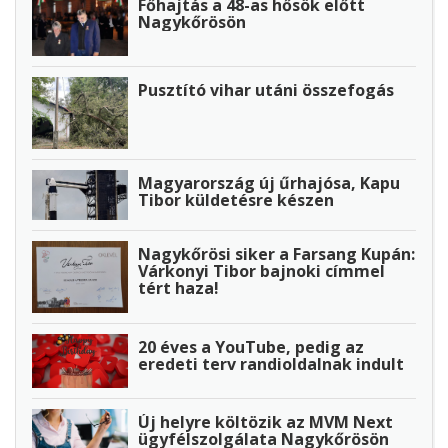
Főhajtás a 48-as hősök előtt
Nagykőrösön
Pusztító vihar utáni összefogás
Magyarország új űrhajósa, Kapu
Tibor küldetésre készen
Nagykőrösi siker a Farsang Kupán:
Várkonyi Tibor bajnoki címmel
tért haza!
20 éves a YouTube, pedig az
eredeti terv randioldalnak indult
Új helyre költözik az MVM Next
ügyfélszolgálata Nagykőrösön