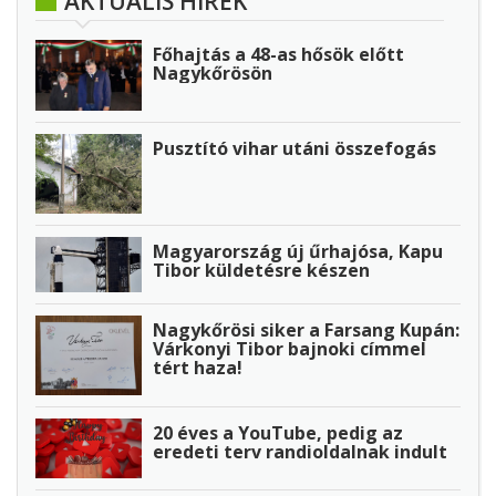
AKTUÁLIS HÍREK
Főhajtás a 48-as hősök előtt
Nagykőrösön
Pusztító vihar utáni összefogás
Magyarország új űrhajósa, Kapu
Tibor küldetésre készen
Nagykőrösi siker a Farsang Kupán:
Várkonyi Tibor bajnoki címmel
tért haza!
20 éves a YouTube, pedig az
eredeti terv randioldalnak indult