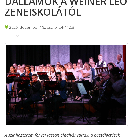
DALLAMOK A WEINER LEÓ
ZENEISKOLÁTÓL
2025. december 18., csütörtök 11:53
A színházterem fényei lassan elhalványultak, a beszélgetések