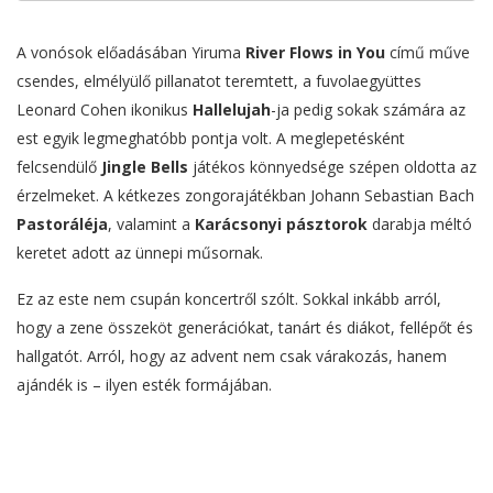
A vonósok előadásában Yiruma
River Flows in You
című műve
csendes, elmélyülő pillanatot teremtett, a fuvolaegyüttes
Leonard Cohen ikonikus
Hallelujah
-ja pedig sokak számára az
est egyik legmeghatóbb pontja volt. A meglepetésként
felcsendülő
Jingle Bells
játékos könnyedsége szépen oldotta az
érzelmeket. A kétkezes zongorajátékban Johann Sebastian Bach
Pastoráléja
, valamint a
Karácsonyi pásztorok
darabja méltó
keretet adott az ünnepi műsornak.
Ez az este nem csupán koncertről szólt. Sokkal inkább arról,
hogy a zene összeköt generációkat, tanárt és diákot, fellépőt és
hallgatót. Arról, hogy az advent nem csak várakozás, hanem
ajándék is – ilyen esték formájában.