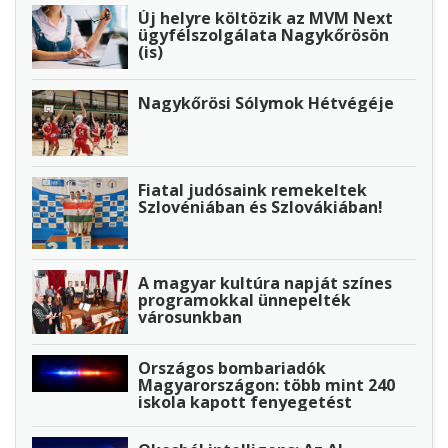
Új helyre költözik az MVM Next
ügyfélszolgálata Nagykőrösön
(is)
Nagykőrösi Sólymok Hétvégéje
Fiatal judósaink remekeltek
Szlovéniában és Szlovákiában!
A magyar kultúra napját színes
programokkal ünnepelték
városunkban
Országos bombariadók
Magyarországon: több mint 240
iskola kapott fenyegetést