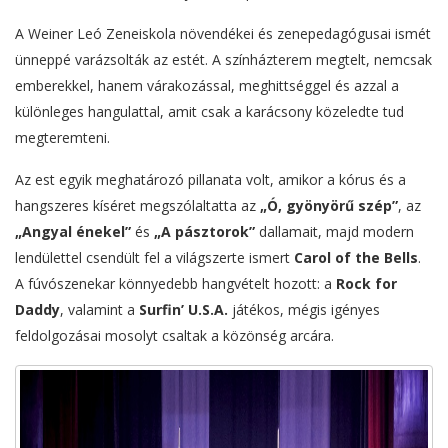
A Weiner Leó Zeneiskola növendékei és zenepedagógusai ismét
ünneppé varázsolták az estét. A színházterem megtelt, nemcsak
emberekkel, hanem várakozással, meghittséggel és azzal a
különleges hangulattal, amit csak a karácsony közeledte tud
megteremteni.
Az est egyik meghatározó pillanata volt, amikor a kórus és a
hangszeres kíséret megszólaltatta az
„Ó, gyönyörű szép”
, az
„Angyal énekel”
és
„A pásztorok”
dallamait, majd modern
lendülettel csendült fel a világszerte ismert
Carol of the Bells
.
A fúvószenekar könnyedebb hangvételt hozott: a
Rock for
Daddy
, valamint a
Surfin’ U.S.A.
játékos, mégis igényes
feldolgozásai mosolyt csaltak a közönség arcára.