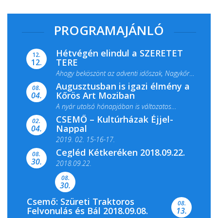
PROGRAMAJÁNLÓ
Hétvégén elindul a SZERETET
12.
TERE
12.
Ahogy beköszönt az adventi időszak, Nagykőrös
Augusztusban is igazi élmény a
ismét megtelik ünnepi fénnyel és közös...
08.
Kőrös Art Moziban
04.
A nyár utolsó hónapjában is változatos
CSEMŐ – Kultúrházak Éjjel-
filmkínálattal, családi...
02.
Nappal
04.
2019. 02. 15-16-17.
Cegléd Kétkeréken 2018.09.22.
08.
Színes és tartalmas programokkal várja a
30.
2018.09.22.
Csemői Községi Könyvtár és...
08.
30.
Csemő: Szüreti Traktoros
08.
Felvonulás és Bál 2018.09.08.
13.