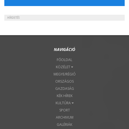
2018. Április 22.
HÍRDETÉS
NAVIGÁCIÓ
FŐOLDAL
KÖZÉLET
MEGYE/RÉGIÓ
ORSZÁGOS
GAZDASÁG
KÉK HÍREK
KULTÚRA
SPORT
ARCHIVUM
GALÉRIÁK