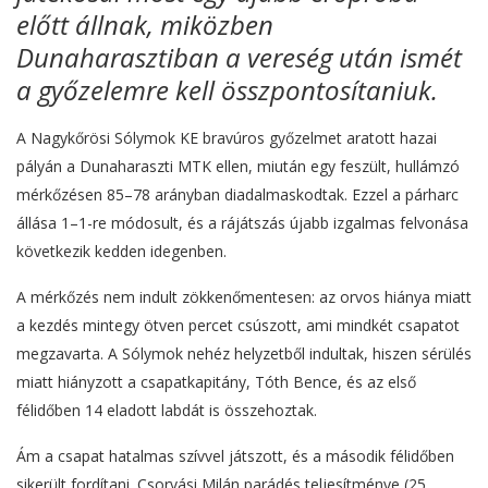
előtt állnak, miközben
Dunaharasztiban a vereség után ismét
a győzelemre kell összpontosítaniuk.
A Nagykőrösi Sólymok KE bravúros győzelmet aratott hazai
pályán a Dunaharaszti MTK ellen, miután egy feszült, hullámzó
mérkőzésen 85–78 arányban diadalmaskodtak. Ezzel a párharc
állása 1–1-re módosult, és a rájátszás újabb izgalmas felvonása
következik kedden idegenben.
A mérkőzés nem indult zökkenőmentesen: az orvos hiánya miatt
a kezdés mintegy ötven percet csúszott, ami mindkét csapatot
megzavarta. A Sólymok nehéz helyzetből indultak, hiszen sérülés
miatt hiányzott a csapatkapitány, Tóth Bence, és az első
félidőben 14 eladott labdát is összehoztak.
Ám a csapat hatalmas szívvel játszott, és a második félidőben
sikerült fordítani. Csorvási Milán parádés teljesítménye (25