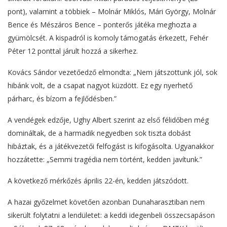
pont), valamint a többiek – Molnár Miklós, Mári György, Molnár
Bence és Mészáros Bence – ponterős játéka meghozta a
gyümölcsét. A kispadról is komoly támogatás érkezett, Fehér
Péter 12 ponttal járult hozzá a sikerhez.
Kovács Sándor vezetőedző elmondta: „Nem játszottunk jól, sok
hibánk volt, de a csapat nagyot küzdött. Ez egy nyerhető
párharc, és bízom a fejlődésben.”
A vendégek edzője, Ughy Albert szerint az első félidőben még
domináltak, de a harmadik negyedben sok tiszta dobást
hibáztak, és a játékvezetői felfogást is kifogásolta. Ugyanakkor
hozzátette: „Semmi tragédia nem történt, kedden javítunk.”
A következő mérkőzés április 22-én, kedden játszódott.
A hazai győzelmet követően azonban Dunaharasztiban nem
sikerült folytatni a lendületet: a keddi idegenbeli összecsapáson