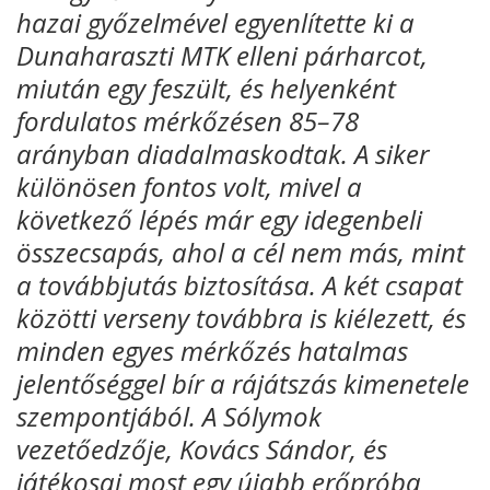
hazai győzelmével egyenlítette ki a
Dunaharaszti MTK elleni párharcot,
miután egy feszült, és helyenként
fordulatos mérkőzésen 85–78
arányban diadalmaskodtak. A siker
különösen fontos volt, mivel a
következő lépés már egy idegenbeli
összecsapás, ahol a cél nem más, mint
a továbbjutás biztosítása. A két csapat
közötti verseny továbbra is kiélezett, és
minden egyes mérkőzés hatalmas
jelentőséggel bír a rájátszás kimenetele
szempontjából. A Sólymok
vezetőedzője, Kovács Sándor, és
játékosai most egy újabb erőpróba