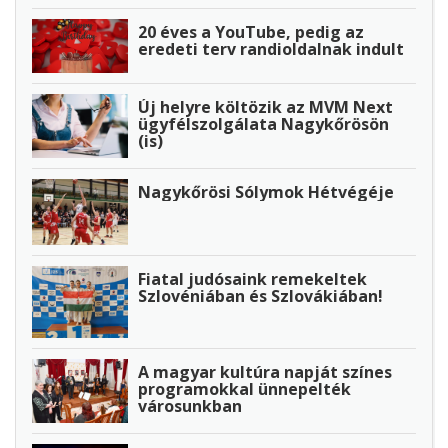
20 éves a YouTube, pedig az
eredeti terv randioldalnak indult
Új helyre költözik az MVM Next
ügyfélszolgálata Nagykőrösön
(is)
Nagykőrösi Sólymok Hétvégéje
Fiatal judósaink remekeltek
Szlovéniában és Szlovákiában!
A magyar kultúra napját színes
programokkal ünnepelték
városunkban