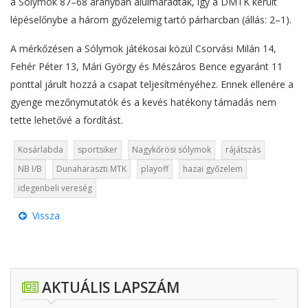
a Sólymok 87–68 arányban alulmaradtak, így a DMTK került
lépéselőnybe a három győzelemig tartó párharcban (állás: 2–1).
A mérkőzésen a Sólymok játékosai közül Csorvási Milán 14,
Fehér Péter 13, Mári György és Mészáros Bence egyaránt 11
ponttal járult hozzá a csapat teljesítményéhez. Ennek ellenére a
gyenge mezőnymutatók és a kevés hatékony támadás nem
tette lehetővé a fordítást.
Kosárlabda
sportsiker
Nagykőrösi sólymok
rájátszás
NB I/B
Dunaharaszti MTK
playoff
hazai győzelem
idegenbeli vereség
Vissza
AKTUÁLIS LAPSZÁM