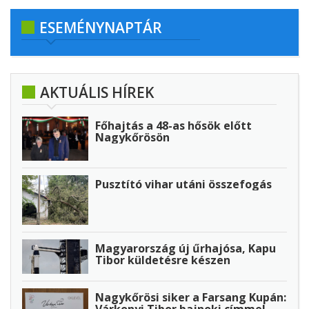
ESEMÉNYNAPTÁR
AKTUÁLIS HÍREK
Főhajtás a 48-as hősök előtt
Nagykőrösön
Pusztító vihar utáni összefogás
Magyarország új űrhajósa, Kapu
Tibor küldetésre készen
Nagykőrösi siker a Farsang Kupán: