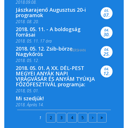
2018.09.08.
Jászkarajenő Augusztus 20-i
05.
programok
07.
2018. 08. 20.
2018. 05. 11. - A boldogság
04.
forrásai
30.
2018. 05. 11. 17 óra
2018. 05. 12. Zsib-börze
04.
DERSHAN
2018. 05. 11. 19 óra
Nagykőrös
25.
2018. 05. 12.
2018. 05. 01. A XX. DÉL-PEST
04.
MEGYEI ANYÁK NAPI
12.
VIRÁGVÁSÁR ÉS ANYÁM TYÚKJA
FŐZŐFESZTIVÁL programja:
2018, 05. 01.
Mi szedjük!
2018. Április 14.
2018. Április 15.
1
2
3
4
5