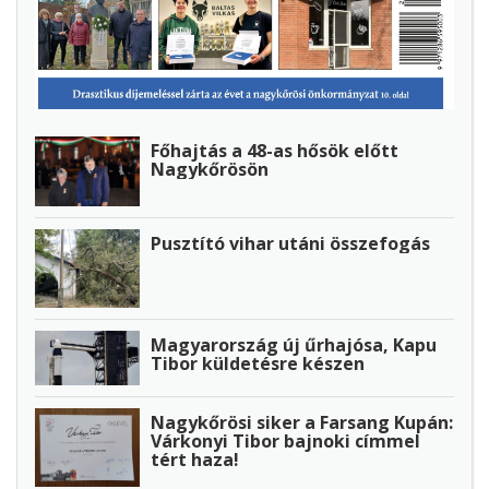
Főhajtás a 48-as hősök előtt
Nagykőrösön
Pusztító vihar utáni összefogás
Magyarország új űrhajósa, Kapu
Tibor küldetésre készen
Nagykőrösi siker a Farsang Kupán:
Várkonyi Tibor bajnoki címmel
tért haza!