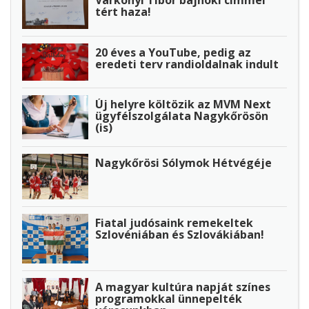
Várkonyi Tibor bajnoki címmel
tért haza!
20 éves a YouTube, pedig az
eredeti terv randioldalnak indult
Új helyre költözik az MVM Next
ügyfélszolgálata Nagykőrösön
(is)
Nagykőrösi Sólymok Hétvégéje
Fiatal judósaink remekeltek
Szlovéniában és Szlovákiában!
A magyar kultúra napját színes
programokkal ünnepelték