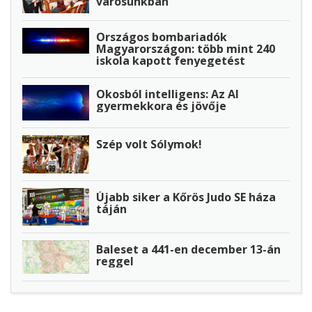
városunkban
Országos bombariadók
Magyarországon: több mint 240
iskola kapott fenyegetést
Okosból intelligens: Az AI
gyermekkora és jövője
Szép volt Sólymok!
Újabb siker a Kőrös Judo SE háza
táján
Baleset a 441-en december 13-án
reggel