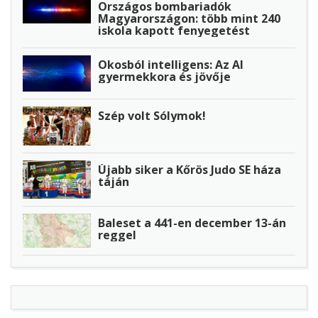
Országos bombariadók
Magyarországon: több mint 240
iskola kapott fenyegetést
Okosból intelligens: Az AI
gyermekkora és jövője
Szép volt Sólymok!
Újabb siker a Kőrös Judo SE háza
táján
Baleset a 441-en december 13-án
reggel