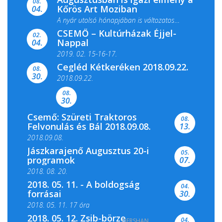
08.
Kőrös Art Moziban
04.
A nyár utolsó hónapjában is változatos
CSEMŐ – Kultúrházak Éjjel-
filmkínálattal, családi...
02.
Nappal
04.
2019. 02. 15-16-17.
Cegléd Kétkeréken 2018.09.22.
08.
Színes és tartalmas programokkal várja a
30.
2018.09.22.
Csemői Községi Könyvtár és...
08.
30.
Csemő: Szüreti Traktoros
08.
Felvonulás és Bál 2018.09.08.
13.
2018.09.08.
Jászkarajenő Augusztus 20-i
05.
programok
07.
2018. 08. 20.
2018. 05. 11. - A boldogság
04.
forrásai
30.
2018. 05. 11. 17 óra
2018. 05. 12. Zsib-börze
04.
DERSHAN