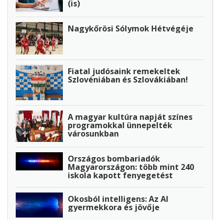
(is)
Nagykőrösi Sólymok Hétvégéje
Fiatal judósaink remekeltek
Szlovéniában és Szlovákiában!
A magyar kultúra napját színes
programokkal ünnepelték
városunkban
Országos bombariadók
Magyarországon: több mint 240
iskola kapott fenyegetést
Okosból intelligens: Az AI
gyermekkora és jövője