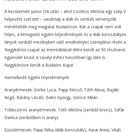
A kecskeméti Junior OB után – ahol Csontos Viktória egy szép V.
helyezést szerzett – vasárnap a diák és serdülő versenyzők
mérettették meg magukat Budaörsön. Bár a csapat nem volt
teljes, a kimagasló egyéni teljesítmények és a diák korosztályos
lányok serdülő mezőnyben való eredményes szereplése révén a
Nagykőrösi csapat az éremtáblázat élére került az 50 résztvevő
egyesület közül. A tavalyi évhez hasonlóan így idén is
Nagykőrösre került a Budaörs Kupa!
Kiemelkedő egyéni teljesítmények:
Aranyérmesek: Görbe Luca, Papp Kincső, Tóth Alexa, Bajáki
Regő, Bárány László, Bakó György, Gönczi Milán
Többszörös aranyérmesek: Tóth Viktória (serdülő bronz), Sáfár
Danica (serdülőben is arany)
Ezüstérmesek: Papp Réka (diák korosztály), Karai Anna, Végh