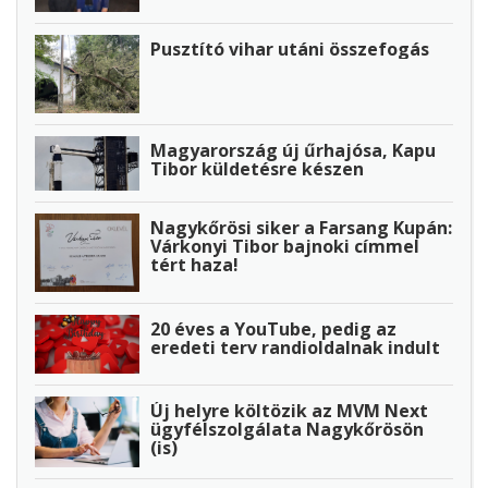
Pusztító vihar utáni összefogás
Magyarország új űrhajósa, Kapu
Tibor küldetésre készen
Nagykőrösi siker a Farsang Kupán:
Várkonyi Tibor bajnoki címmel
tért haza!
20 éves a YouTube, pedig az
eredeti terv randioldalnak indult
Új helyre költözik az MVM Next
ügyfélszolgálata Nagykőrösön
(is)