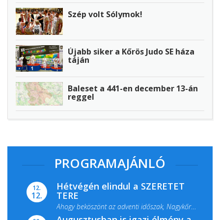
Szép volt Sólymok!
Újabb siker a Kőrös Judo SE háza
táján
Baleset a 441-en december 13-án
reggel
PROGRAMAJÁNLÓ
Hétvégén elindul a SZERETET
12.
TERE
12.
Ahogy beköszönt az adventi időszak, Nagykőrös
Augusztusban is igazi élmény a
ismét megtelik ünnepi fénnyel és közös...