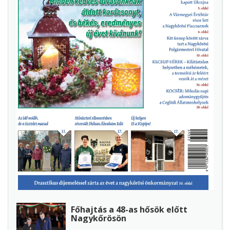
Főhajtás a 48-as hősök előtt
Nagykőrösön