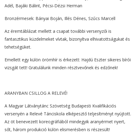
Adél, Bajáki Bálint, Pécsi-Dézsi Herman
Bronzérmesek: Bányai Boján, Illés Dénes, Szűcs Marcell
Az éremtáblázat mellett a csapat további versenyzői is
fantasztikus küzdelmeket vívtak, bizonyítva elhivatottságukat és
tehetségüket.
Emellett egy külön örömhír is érkezett: Hajdú Eszter sikeres bírói
vizsgát tett! Gratulálunk minden résztvevőnek és edzőnek!
ARANYBAN CSILLOG A RELEVÉ!
A Magyar Látványtánc Szövetség Budapesti Kvalifikációs
versenyén a Relevé Tánciskola elképesztő teljesítményt nyújtott.
Az öt benevezett koreográfiából mindegyik aranyérmet nyert,
sőt, három produkció külön elismerésben is részesült!