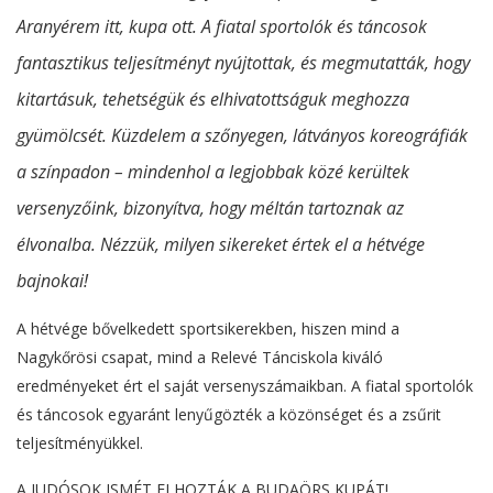
Aranyérem itt, kupa ott. A fiatal sportolók és táncosok
fantasztikus teljesítményt nyújtottak, és megmutatták, hogy
kitartásuk, tehetségük és elhivatottságuk meghozza
gyümölcsét. Küzdelem a szőnyegen, látványos koreográfiák
a színpadon – mindenhol a legjobbak közé kerültek
versenyzőink, bizonyítva, hogy méltán tartoznak az
élvonalba. Nézzük, milyen sikereket értek el a hétvége
bajnokai!
A hétvége bővelkedett sportsikerekben, hiszen mind a
Nagykőrösi csapat, mind a Relevé Tánciskola kiváló
eredményeket ért el saját versenyszámaikban. A fiatal sportolók
és táncosok egyaránt lenyűgözték a közönséget és a zsűrit
teljesítményükkel.
A JUDÓSOK ISMÉT ELHOZTÁK A BUDAÖRS KUPÁT!