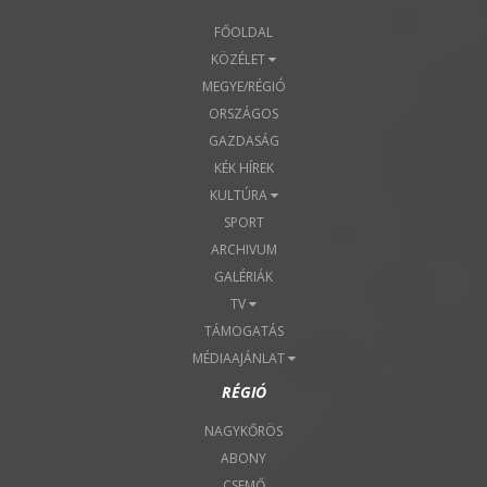
FŐOLDAL
KÖZÉLET
MEGYE/RÉGIÓ
ORSZÁGOS
GAZDASÁG
KÉK HÍREK
KULTÚRA
SPORT
ARCHIVUM
GALÉRIÁK
TV
TÁMOGATÁS
MÉDIAAJÁNLAT
RÉGIÓ
NAGYKŐRÖS
ABONY
CSEMŐ