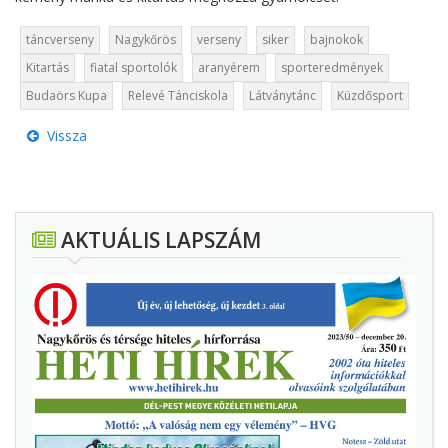
táncverseny
Nagykőrös
verseny
siker
bajnokok
Kitartás
fiatal sportolók
aranyérem
sporteredmények
Budaörs Kupa
Relevé Tánciskola
Látványtánc
Küzdősport
Vissza
AKTUÁLIS LAPSZÁM