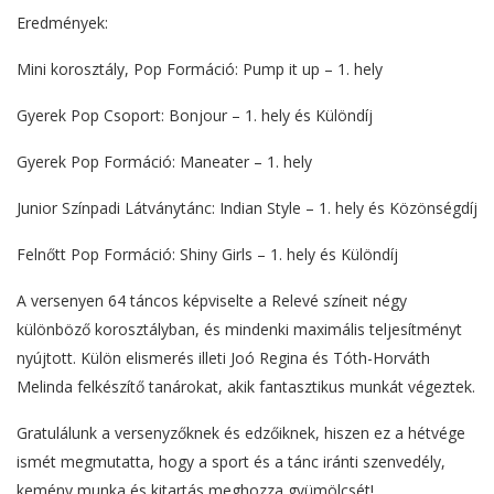
Eredmények:
Mini korosztály, Pop Formáció: Pump it up – 1. hely
Gyerek Pop Csoport: Bonjour – 1. hely és Különdíj
Gyerek Pop Formáció: Maneater – 1. hely
Junior Színpadi Látványtánc: Indian Style – 1. hely és Közönségdíj
Felnőtt Pop Formáció: Shiny Girls – 1. hely és Különdíj
A versenyen 64 táncos képviselte a Relevé színeit négy
különböző korosztályban, és mindenki maximális teljesítményt
nyújtott. Külön elismerés illeti Joó Regina és Tóth-Horváth
Melinda felkészítő tanárokat, akik fantasztikus munkát végeztek.
Gratulálunk a versenyzőknek és edzőiknek, hiszen ez a hétvége
ismét megmutatta, hogy a sport és a tánc iránti szenvedély,
kemény munka és kitartás meghozza gyümölcsét!