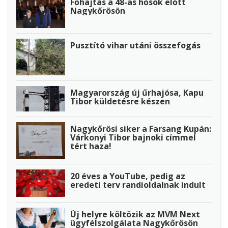
Főhajtás a 48-as hősök előtt
Nagykőrösön
Pusztító vihar utáni összefogás
Magyarország új űrhajósa, Kapu
Tibor küldetésre készen
Nagykőrösi siker a Farsang Kupán:
Várkonyi Tibor bajnoki címmel
tért haza!
20 éves a YouTube, pedig az
eredeti terv randioldalnak indult
Új helyre költözik az MVM Next
ügyfélszolgálata Nagykőrösön