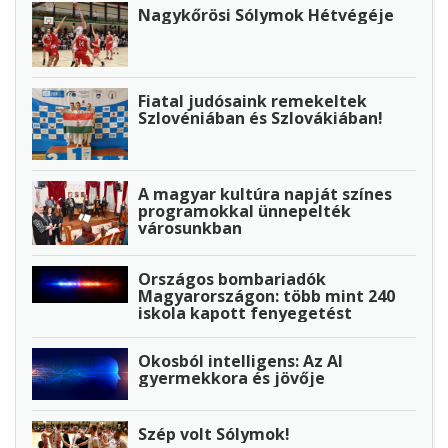
Nagykőrösi Sólymok Hétvégéje
Fiatal judósaink remekeltek
Szlovéniában és Szlovákiában!
A magyar kultúra napját színes
programokkal ünnepelték
városunkban
Országos bombariadók
Magyarországon: több mint 240
iskola kapott fenyegetést
Okosból intelligens: Az AI
gyermekkora és jövője
Szép volt Sólymok!