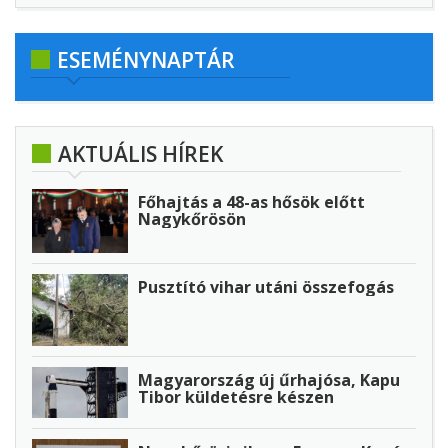
ESEMÉNYNAPTÁR
AKTUÁLIS HÍREK
Főhajtás a 48-as hősök előtt
Nagykőrösön
Pusztító vihar utáni összefogás
Magyarország új űrhajósa, Kapu
Tibor küldetésre készen