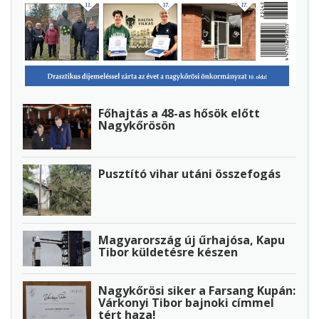
Főhajtás a 48-as hősök előtt
Nagykőrösön
Pusztító vihar utáni összefogás
Magyarország új űrhajósa, Kapu
Tibor küldetésre készen
Nagykőrösi siker a Farsang Kupán:
Várkonyi Tibor bajnoki címmel
tért haza!