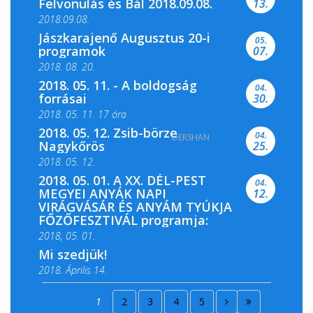
Felvonulás és Bál 2018.09.08.
13.
2018.09.08.
Jászkarajenő Augusztus 20-i
05.
programok
07.
2018. 08. 20.
2018. 05. 11. - A boldogság
04.
forrásai
30.
2018. 05. 11. 17 óra
2018. 05. 12. Zsib-börze
04.
DERSHAN
2018. 05. 11. 19 óra
Nagykőrös
25.
2018. 05. 12.
2018. 05. 01. A XX. DÉL-PEST
04.
MEGYEI ANYÁK NAPI
12.
VIRÁGVÁSÁR ÉS ANYÁM TYÚKJA
FŐZŐFESZTIVÁL programja:
2018, 05. 01.
Mi szedjük!
2018. Április 14.
2018. Április 15.
1
2
3
4
5