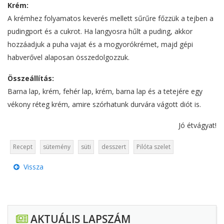
Krém:
A krémhez folyamatos keverés mellett sűrűre főzzük a tejben a
pudingport és a cukrot. Ha langyosra hűlt a puding, akkor
hozzáadjuk a puha vajat és a mogyorókrémet, majd gépi
habverővel alaposan összedolgozzuk.
Összeállítás:
Barna lap, krém, fehér lap, krém, barna lap és a tetejére egy
vékony réteg krém, amire szórhatunk durvára vágott diót is.
Jó étvágyat!
Recept
sütemény
süti
desszert
Pilóta szelet
Vissza
AKTUÁLIS LAPSZÁM