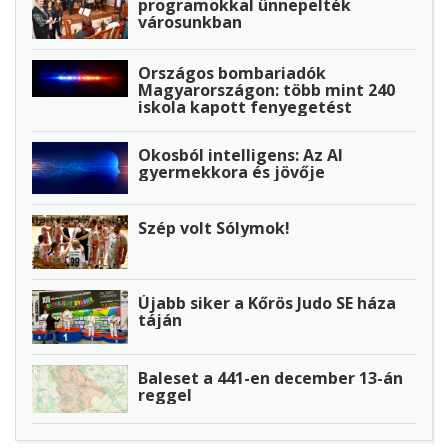
programokkal ünnepelték
városunkban
Országos bombariadók
Magyarországon: több mint 240
iskola kapott fenyegetést
Okosból intelligens: Az AI
gyermekkora és jövője
Szép volt Sólymok!
Újabb siker a Kőrös Judo SE háza
táján
Baleset a 441-en december 13-án
reggel