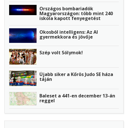
Országos bombariadók
Magyarországon: több mint 240
iskola kapott fenyegetést
Okosból intelligens: Az AI
gyermekkora és jövője
Szép volt Sólymok!
Újabb siker a Kőrös Judo SE háza
táján
Baleset a 441-en december 13-án
reggel