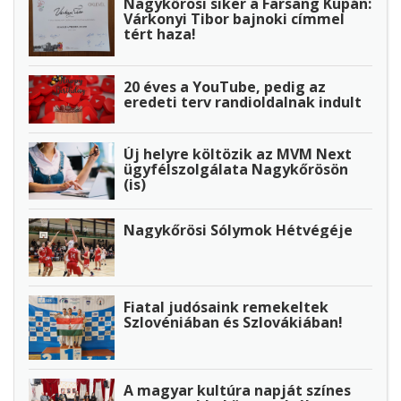
Nagykőrösi siker a Farsang Kupán:
Várkonyi Tibor bajnoki címmel
tért haza!
20 éves a YouTube, pedig az
eredeti terv randioldalnak indult
Új helyre költözik az MVM Next
ügyfélszolgálata Nagykőrösön
(is)
Nagykőrösi Sólymok Hétvégéje
Fiatal judósaink remekeltek
Szlovéniában és Szlovákiában!
A magyar kultúra napját színes