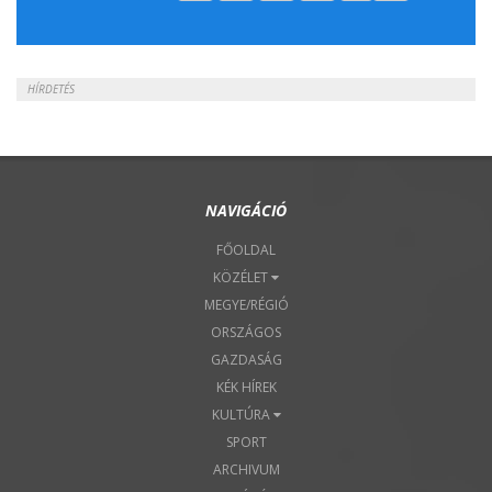
2018. Április 22.
HÍRDETÉS
NAVIGÁCIÓ
FŐOLDAL
KÖZÉLET
MEGYE/RÉGIÓ
ORSZÁGOS
GAZDASÁG
KÉK HÍREK
KULTÚRA
SPORT
ARCHIVUM