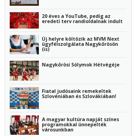
20 éves a YouTube, pedig az
eredeti terv randioldalnak indult
Új helyre költözik az MVM Next
ügyfélszolgálata Nagykőrösön
(is)
Nagykőrösi Sólymok Hétvégéje
Fiatal judósaink remekeltek
Szlovéniában és Szlovákiában!
A magyar kultúra napját színes
programokkal ünnepelték
városunkban