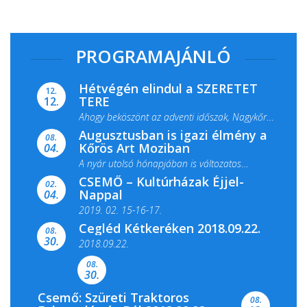
PROGRAMAJÁNLÓ
Hétvégén elindul a SZERETET
12.
TERE
12.
Ahogy beköszönt az adventi időszak, Nagykőrös
Augusztusban is igazi élmény a
ismét megtelik ünnepi fénnyel és közös...
08.
Kőrös Art Moziban
04.
A nyár utolsó hónapjában is változatos
CSEMŐ – Kultúrházak Éjjel-
filmkínálattal, családi...
02.
Nappal
04.
2019. 02. 15-16-17.
Cegléd Kétkeréken 2018.09.22.
08.
Színes és tartalmas programokkal várja a
30.
2018.09.22.
Csemői Községi Könyvtár és...
08.
30.
Csemő: Szüreti Traktoros
08.