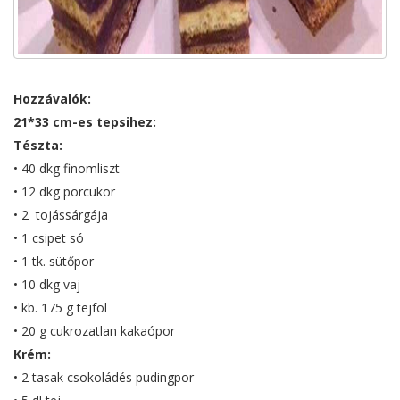
Hozzávalók:
21*33 cm-es tepsihez:
Tészta:
• 40 dkg finomliszt
• 12 dkg porcukor
• 2 tojássárgája
• 1 csipet só
• 1 tk. sütőpor
• 10 dkg vaj
• kb. 175 g tejföl
• 20 g cukrozatlan kakaópor
Krém:
• 2 tasak csokoládés pudingpor