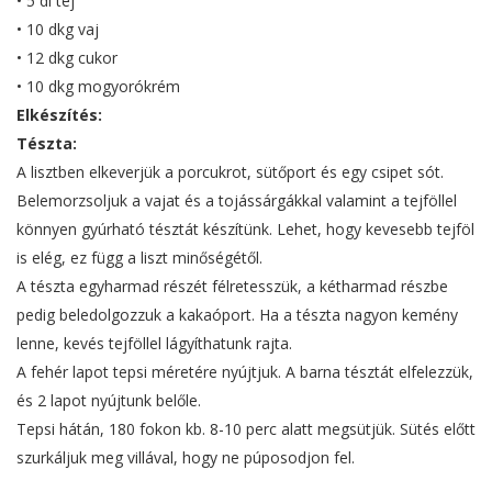
• 5 dl tej
• 10 dkg vaj
• 12 dkg cukor
• 10 dkg mogyorókrém
Elkészítés:
Tészta:
A lisztben elkeverjük a porcukrot, sütőport és egy csipet sót.
Belemorzsoljuk a vajat és a tojássárgákkal valamint a tejföllel
könnyen gyúrható tésztát készítünk. Lehet, hogy kevesebb tejföl
is elég, ez függ a liszt minőségétől.
A tészta egyharmad részét félretesszük, a kétharmad részbe
pedig beledolgozzuk a kakaóport. Ha a tészta nagyon kemény
lenne, kevés tejföllel lágyíthatunk rajta.
A fehér lapot tepsi méretére nyújtjuk. A barna tésztát elfelezzük,
és 2 lapot nyújtunk belőle.
Tepsi hátán, 180 fokon kb. 8-10 perc alatt megsütjük. Sütés előtt
szurkáljuk meg villával, hogy ne púposodjon fel.