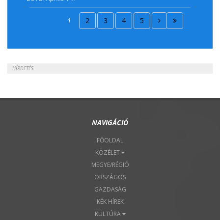
2018. Április 15.
1
2
3
4
5
2018. Április 22.
HÍRDETÉS
NAVIGÁCIÓ
FŐOLDAL
KÖZÉLET
MEGYE/RÉGIÓ
ORSZÁGOS
GAZDASÁG
KÉK HÍREK
KULTÚRA