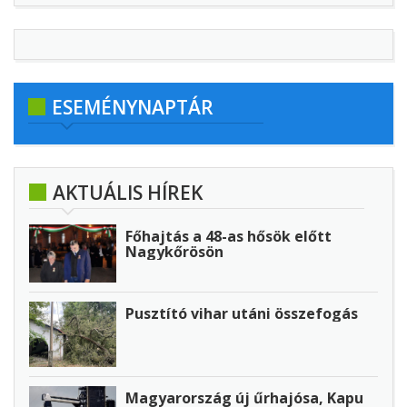
ESEMÉNYNAPTÁR
AKTUÁLIS HÍREK
Főhajtás a 48-as hősök előtt
Nagykőrösön
Pusztító vihar utáni összefogás
Magyarország új űrhajósa, Kapu