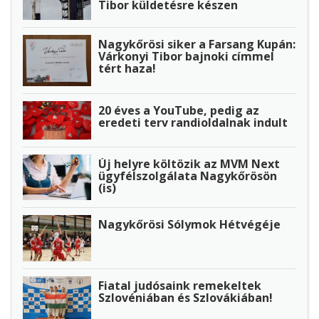
Tibor küldetésre készen
Nagykőrösi siker a Farsang Kupán:
Várkonyi Tibor bajnoki címmel
tért haza!
20 éves a YouTube, pedig az
eredeti terv randioldalnak indult
Új helyre költözik az MVM Next
ügyfélszolgálata Nagykőrösön
(is)
Nagykőrösi Sólymok Hétvégéje
Fiatal judósaink remekeltek
Szlovéniában és Szlovákiában!