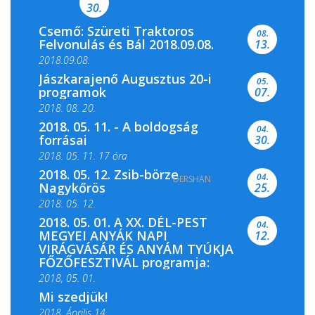
30.
Csemő: Szüreti Traktoros
08.
Felvonulás és Bál 2018.09.08.
13.
2018.09.08.
Jászkarajenő Augusztus 20-i
05.
programok
07.
2018. 08. 20.
2018. 05. 11. - A boldogság
04.
forrásai
30.
2018. 05. 11. 17 óra
2018. 05. 12. Zsib-börze
04.
DERSHAN
2018. 05. 11. 19 óra
Nagykőrös
25.
2018. 05. 12.
2018. 05. 01. A XX. DÉL-PEST
04.
MEGYEI ANYÁK NAPI
12.
VIRÁGVÁSÁR ÉS ANYÁM TYÚKJA
FŐZŐFESZTIVÁL programja:
2018, 05. 01.
Mi szedjük!
2018. Április 14.