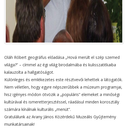
Oláh Róbert geográfus előadása „Hová merült el szép szemed
világa?” – címmel az égi világ birodalmába és kulisszatitkaiba
kalauzolta a hallgatóságot.
Különleges és emlékezetes este résztvevői lehettek a látogatók.
Nem véletlen, hogy egyre népszerűbbek a múzeum programjai,
hisz igényes módon ötvözik a „populáris” elemeket a minőségi
kultúrával és ismeretterjesztéssel, ráadásul minden korosztály
számára kínálnak kulturális „menüt”.
Gratulálunk az Arany János Közérdekű Muzeális Gyűjtemény
munkatársainak!