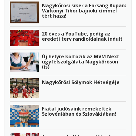
Nagykőrösi siker a Farsang Kupán:
Várkonyi Tibor bajnoki címmel
tért haza!
20 éves a YouTube, pedig az
eredeti terv randioldalnak indult
Új helyre költözik az MVM Next
ügyfélszolgálata Nagykőrösön
(is)
Nagykőrösi Sólymok Hétvégéje
Fiatal judósaink remekeltek
Szlovéniában és Szlovákiában!