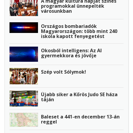
A magyar kultúra napját színes
programokkal ünnepelték
városunkban
Országos bombariadók
Magyarországon: több mint 240
iskola kapott fenyegetést
Okosból intelligens: Az AI
gyermekkora és jövője
Szép volt Sólymok!
Újabb siker a Kőrös Judo SE háza
táján
Baleset a 441-en december 13-án
reggel