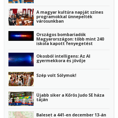
A magyar kultúra napját színes
programokkal ünnepelték
városunkban
Országos bombariadók
Magyarországon: több mint 240
iskola kapott fenyegetést
Okosból intelligens: Az AI
gyermekkora és jövője
Szép volt Sólymok!
Újabb siker a Kőrös Judo SE háza
táján
Baleset a 441-en december 13-án