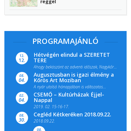
reggel
PROGRAMAJÁNLÓ
Hétvégén elindul a SZERETET
12.
TERE
12.
Ahogy beköszönt az adventi időszak, Nagykőrös
Augusztusban is igazi élmény a
ismét megtelik ünnepi fénnyel és közös...
08.
Kőrös Art Moziban
04.
A nyár utolsó hónapjában is változatos
CSEMŐ – Kultúrházak Éjjel-
filmkínálattal, családi...
02.
Nappal
04.
2019. 02. 15-16-17.
Cegléd Kétkeréken 2018.09.22.
08.
Színes és tartalmas programokkal várja a
30.
2018.09.22.
Csemői Községi Könyvtár és...
08.