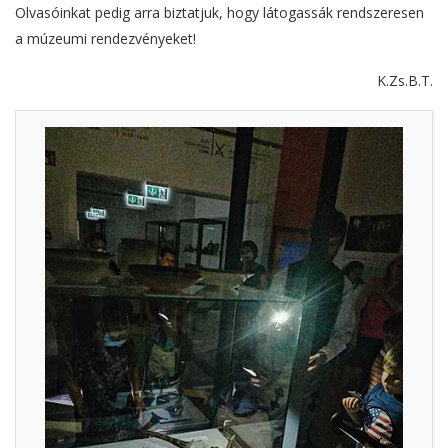
Olvasóinkat pedig arra biztatjuk, hogy látogassák rendszeresen
a múzeumi rendezvényeket!
K.Zs.B.T.