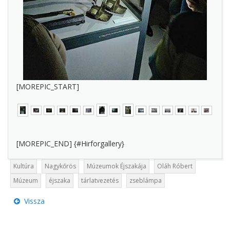
[MOREPIC_START]
[MOREPIC_END] {#Hirforgallery}
Kultúra
Nagykőrös
Múzeumok Éjszakája
Oláh Róbert
Múzeum
éjszaka
tárlatvezetés
zseblámpa
Vissza