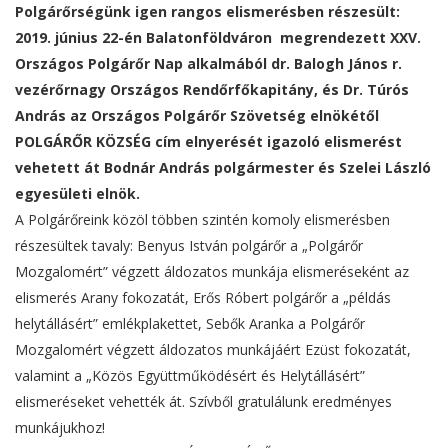
Polgárőrségünk igen rangos elismerésben részesült:
2019. június 22-én Balatonföldváron megrendezett XXV.
Országos Polgárőr Nap alkalmából dr. Balogh János r.
vezérőrnagy Országos Rendőrfőkapitány, és Dr. Túrós
András az Országos Polgárőr Szövetség elnökétől
POLGÁRŐR KÖZSÉG cím elnyerését igazoló elismerést
vehetett át Bodnár András polgármester és Szelei László
egyesületi elnök.
A Polgárőreink közöl többen szintén komoly elismerésben
részesültek tavaly: Benyus István polgárőr a „Polgárőr
Mozgalomért” végzett áldozatos munkája elismeréseként az
elismerés Arany fokozatát, Erős Róbert polgárőr a „példás
helytállásért” emlékplakettet, Sebők Aranka a Polgárőr
Mozgalomért végzett áldozatos munkájáért Ezüst fokozatát,
valamint a „Közös Együttműködésért és Helytállásért”
elismeréseket vehették át. Szívből gratulálunk eredményes
munkájukhoz!