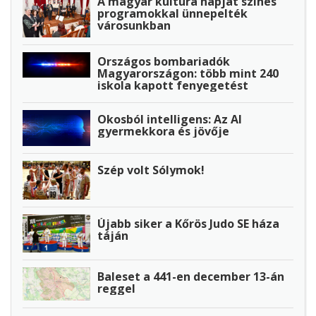
A magyar kultúra napját színes
programokkal ünnepelték
városunkban
Országos bombariadók
Magyarországon: több mint 240
iskola kapott fenyegetést
Okosból intelligens: Az AI
gyermekkora és jövője
Szép volt Sólymok!
Újabb siker a Kőrös Judo SE háza
táján
Baleset a 441-en december 13-án
reggel