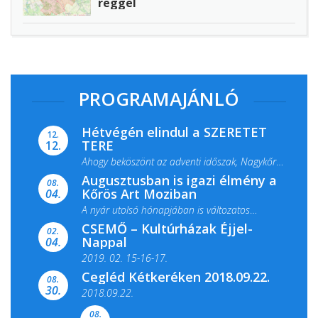
reggel
PROGRAMAJÁNLÓ
Hétvégén elindul a SZERETET
12.
TERE
12.
Ahogy beköszönt az adventi időszak, Nagykőrös
Augusztusban is igazi élmény a
ismét megtelik ünnepi fénnyel és közös...
08.
Kőrös Art Moziban
04.
A nyár utolsó hónapjában is változatos
CSEMŐ – Kultúrházak Éjjel-
filmkínálattal, családi...
02.
Nappal
04.
2019. 02. 15-16-17.
Cegléd Kétkeréken 2018.09.22.
08.
Színes és tartalmas programokkal várja a
30.
2018.09.22.
Csemői Községi Könyvtár és...
08.