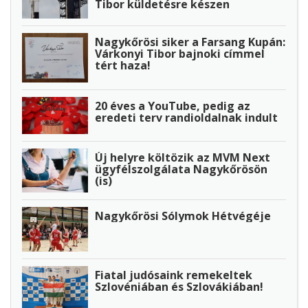
Tibor küldetésre készen
Nagykőrösi siker a Farsang Kupán:
Várkonyi Tibor bajnoki címmel
tért haza!
20 éves a YouTube, pedig az
eredeti terv randioldalnak indult
Új helyre költözik az MVM Next
ügyfélszolgálata Nagykőrösön
(is)
Nagykőrösi Sólymok Hétvégéje
Fiatal judósaink remekeltek
Szlovéniában és Szlovákiában!