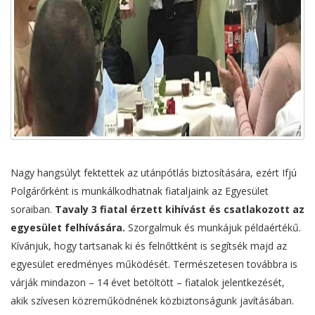
Nagy hangsúlyt fektettek az utánpótlás biztosítására, ezért Ifjú
Polgárőrként is munkálkodhatnak fiataljaink az Egyesület
soraiban.
Tavaly 3 fiatal érzett kihívást és csatlakozott az
egyesület felhívására.
Szorgalmuk és munkájuk példaértékű.
Kívánjuk, hogy tartsanak ki és felnőttként is segítsék majd az
egyesület eredményes működését. Természetesen továbbra is
várják mindazon – 14 évet betöltött – fiatalok jelentkezését,
akik szívesen közreműködnének közbiztonságunk javításában.