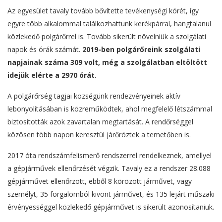
Az egyesület tavaly tovább bővítette tevékenységi körét, így
egyre több alkalommal találkozhattunk kerékpárral, hangtalanul
közlekedő polgárőrrel is. Tovább sikerült növelniük a szolgálati
napok és órák számát.
2019-ben polgárőreink szolgálati
napjainak száma 309 volt, még a szolgálatban eltöltött
idejük elérte a 2970 órát.
A polgárőrség tagjai községünk rendezvényeinek aktív
lebonyolításában is közreműködtek, ahol megfelelő létszámmal
biztosították azok zavartalan megtartását. A rendőrséggel
közösen több napon keresztül járőröztek a temetőben is.
2017 óta rendszámfelismerő rendszerrel rendelkeznek, amellyel
a gépjárművek ellenőrzését végzik. Tavaly ez a rendszer 28.088
gépjárművet ellenőrzött, ebből 8 körözött járművet, vagy
személyt, 35 forgalomból kivont járművet, és 135 lejárt műszaki
érvényességgel közlekedő gépjárművet is sikerült azonosítaniuk.