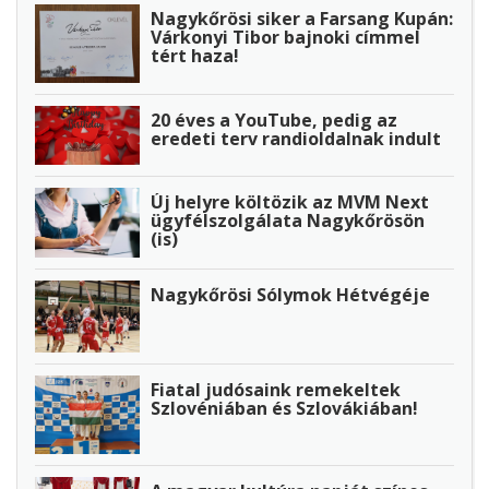
Nagykőrösi siker a Farsang Kupán:
Várkonyi Tibor bajnoki címmel
tért haza!
20 éves a YouTube, pedig az
eredeti terv randioldalnak indult
Új helyre költözik az MVM Next
ügyfélszolgálata Nagykőrösön
(is)
Nagykőrösi Sólymok Hétvégéje
Fiatal judósaink remekeltek
Szlovéniában és Szlovákiában!