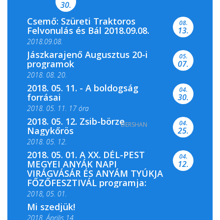
30.
Csemő: Szüreti Traktoros
08.
Felvonulás és Bál 2018.09.08.
13.
2018.09.08.
Jászkarajenő Augusztus 20-i
05.
programok
07.
2018. 08. 20.
2018. 05. 11. - A boldogság
04.
forrásai
30.
2018. 05. 11. 17 óra
2018. 05. 12. Zsib-börze
04.
DERSHAN
2018. 05. 11. 19 óra
Nagykőrös
25.
2018. 05. 12.
2018. 05. 01. A XX. DÉL-PEST
04.
MEGYEI ANYÁK NAPI
12.
VIRÁGVÁSÁR ÉS ANYÁM TYÚKJA
FŐZŐFESZTIVÁL programja:
2018, 05. 01.
Mi szedjük!
2018. Április 14.