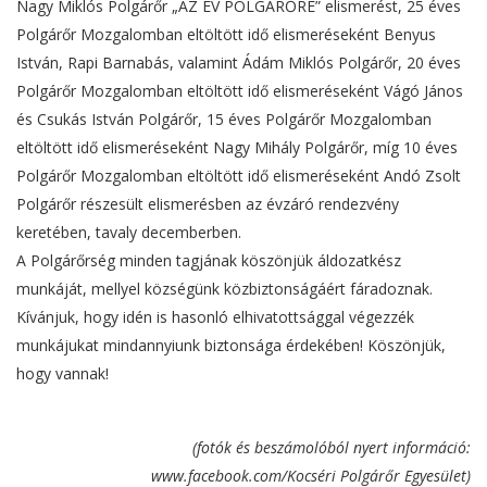
Nagy Miklós Polgárőr „AZ ÉV POLGÁRŐRE” elismerést, 25 éves
Polgárőr Mozgalomban eltöltött idő elismeréseként Benyus
István, Rapi Barnabás, valamint Ádám Miklós Polgárőr, 20 éves
Polgárőr Mozgalomban eltöltött idő elismeréseként Vágó János
és Csukás István Polgárőr, 15 éves Polgárőr Mozgalomban
eltöltött idő elismeréseként Nagy Mihály Polgárőr, míg 10 éves
Polgárőr Mozgalomban eltöltött idő elismeréseként Andó Zsolt
Polgárőr részesült elismerésben az évzáró rendezvény
keretében, tavaly decemberben.
A Polgárőrség minden tagjának köszönjük áldozatkész
munkáját, mellyel községünk közbiztonságáért fáradoznak.
Kívánjuk, hogy idén is hasonló elhivatottsággal végezzék
munkájukat mindannyiunk biztonsága érdekében! Köszönjük,
hogy vannak!
(fotók és beszámolóból nyert információ:
www.facebook.com/Kocséri Polgárőr Egyesület)