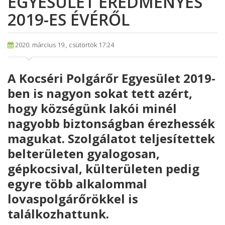
EGYESÜLET EREDMÉNYES
2019-ES ÉVÉRŐL
2020. március 19., csütörtök 17:24
A Kocséri Polgárőr Egyesület 2019-
ben is nagyon sokat tett azért,
hogy községünk lakói minél
nagyobb biztonságban érezhessék
magukat. Szolgálatot teljesítettek
belterületen gyalogosan,
gépkocsival, külterületen pedig
egyre több alkalommal
lovaspolgárőrökkel is
találkozhattunk.