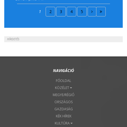
2018. Április 15.
1
2
3
4
5
2018. Április 22.
HÍRDETÉS
NAVIGÁCIÓ
FŐOLDAL
KÖZÉLET
MEGYE/RÉGIÓ
ORSZÁGOS
GAZDASÁG
KÉK HÍREK
KULTÚRA