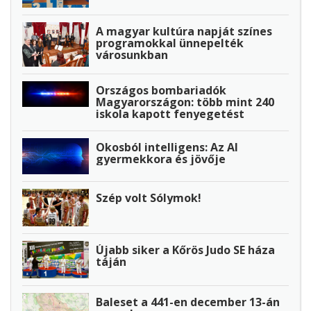
A magyar kultúra napját színes
programokkal ünnepelték
városunkban
Országos bombariadók
Magyarországon: több mint 240
iskola kapott fenyegetést
Okosból intelligens: Az AI
gyermekkora és jövője
Szép volt Sólymok!
Újabb siker a Kőrös Judo SE háza
táján
Baleset a 441-en december 13-án