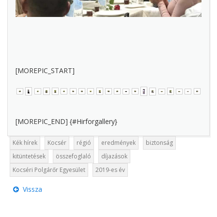
[MOREPIC_START]
[MOREPIC_END] {#Hirforgallery}
Kék hírek
Kocsér
régió
eredmények
biztonság
kitüntetések
összefoglaló
díjazások
Kocséri Polgárőr Egyesület
2019-es év
Vissza