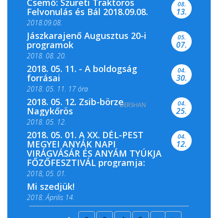
Csemő: Szüreti Traktoros
08.
Felvonulás és Bál 2018.09.08.
13.
2018.09.08.
Jászkarajenő Augusztus 20-i
05.
programok
07.
2018. 08. 20.
2018. 05. 11. - A boldogság
04.
forrásai
30.
2018. 05. 11. 17 óra
2018. 05. 12. Zsib-börze
04.
DERSHAN
2018. 05. 11. 19 óra
Nagykőrös
25.
2018. 05. 12.
2018. 05. 01. A XX. DÉL-PEST
04.
MEGYEI ANYÁK NAPI
12.
VIRÁGVÁSÁR ÉS ANYÁM TYÚKJA
FŐZŐFESZTIVÁL programja:
2018, 05. 01.
Mi szedjük!
2018. Április 14.
2018. Április 15.