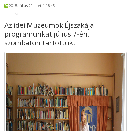
2018. július 23., hétfő 18:45
Az idei Múzeumok Éjszakája
programunkat július 7-én,
szombaton tartottuk.