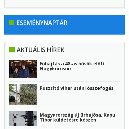
ESEMÉNYNAPTÁR
AKTUÁLIS HÍREK
Főhajtás a 48-as hősök előtt
Nagykőrösön
Pusztító vihar utáni összefogás
Magyarország új űrhajósa, Kapu
Tibor küldetésre készen