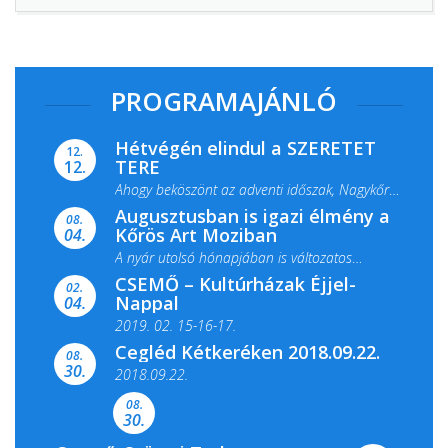
PROGRAMAJÁNLÓ
Hétvégén elindul a SZERETET
12.
TERE
12.
Ahogy beköszönt az adventi időszak, Nagykőrös
Augusztusban is igazi élmény a
ismét megtelik ünnepi fénnyel és közös...
08.
Kőrös Art Moziban
04.
A nyár utolsó hónapjában is változatos
CSEMŐ – Kultúrházak Éjjel-
filmkínálattal, családi...
02.
Nappal
04.
2019. 02. 15-16-17.
Cegléd Kétkeréken 2018.09.22.
08.
Színes és tartalmas programokkal várja a
30.
2018.09.22.
Csemői Községi Könyvtár és...
08.
30.