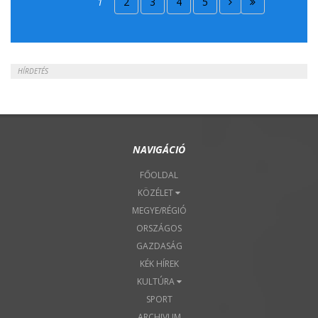
1
2
3
4
5
2018. Április 22.
HÍRDETÉS
NAVIGÁCIÓ
FŐOLDAL
KÖZÉLET
MEGYE/RÉGIÓ
ORSZÁGOS
GAZDASÁG
KÉK HÍREK
KULTÚRA
SPORT
ARCHIVUM