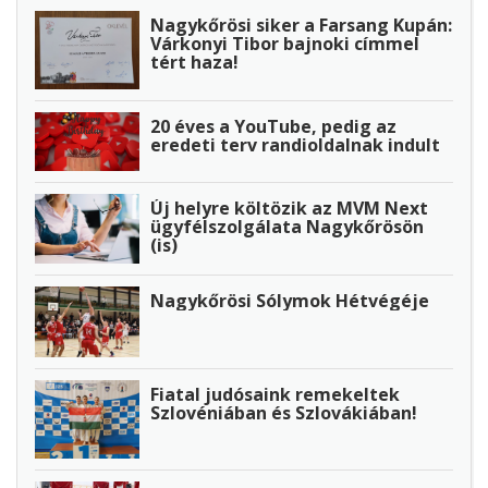
Nagykőrösi siker a Farsang Kupán:
Várkonyi Tibor bajnoki címmel
tért haza!
20 éves a YouTube, pedig az
eredeti terv randioldalnak indult
Új helyre költözik az MVM Next
ügyfélszolgálata Nagykőrösön
(is)
Nagykőrösi Sólymok Hétvégéje
Fiatal judósaink remekeltek
Szlovéniában és Szlovákiában!