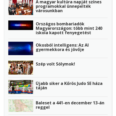
A magyar kultúra napját színes
programokkal ünnepelték
városunkban
Országos bombariadók
Magyarországon: több mint 240
iskola kapott fenyegetést
Okosból intelligens: Az AI
gyermekkora és jövője
Szép volt Sólymok!
Újabb siker a Kőrös Judo SE háza
táján
Baleset a 441-en december 13-án
reggel