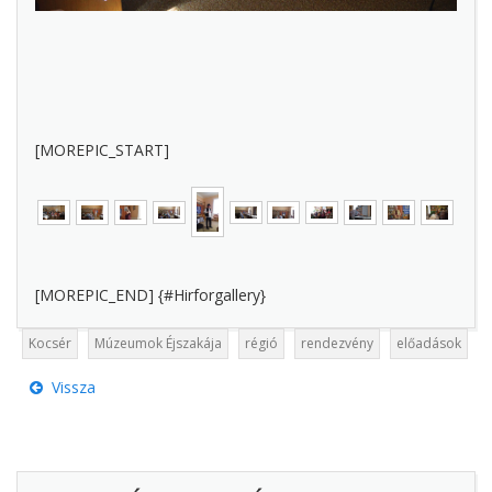
[MOREPIC_START]
[MOREPIC_END] {#Hirforgallery}
Kocsér
Múzeumok Éjszakája
régió
rendezvény
előadások
Vissza