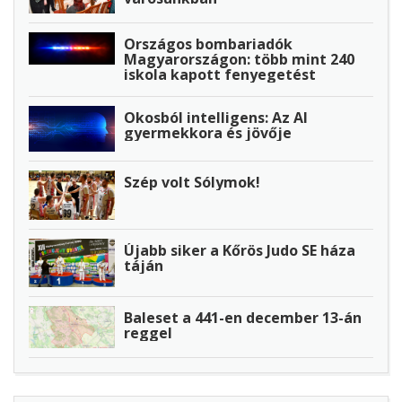
Országos bombariadók
Magyarországon: több mint 240
iskola kapott fenyegetést
Okosból intelligens: Az AI
gyermekkora és jövője
Szép volt Sólymok!
Újabb siker a Kőrös Judo SE háza
táján
Baleset a 441-en december 13-án
reggel