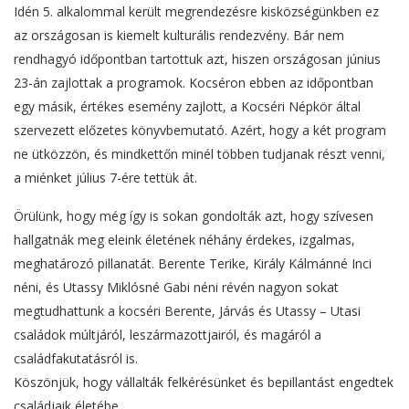
Idén 5. alkalommal került megrendezésre kisközségünkben ez
az országosan is kiemelt kulturális rendezvény. Bár nem
rendhagyó időpontban tartottuk azt, hiszen országosan június
23-án zajlottak a programok. Kocséron ebben az időpontban
egy másik, értékes esemény zajlott, a Kocséri Népkör által
szervezett előzetes könyvbemutató. Azért, hogy a két program
ne ütközzön, és mindkettőn minél többen tudjanak részt venni,
a miénket július 7-ére tettük át.
Örülünk, hogy még így is sokan gondolták azt, hogy szívesen
hallgatnák meg eleink életének néhány érdekes, izgalmas,
meghatározó pillanatát. Berente Terike, Király Kálmánné Inci
néni, és Utassy Miklósné Gabi néni révén nagyon sokat
megtudhattunk a kocséri Berente, Járvás és Utassy – Utasi
családok múltjáról, leszármazottjairól, és magáról a
családfakutatásról is.
Köszönjük, hogy vállalták felkérésünket és bepillantást engedtek
családjaik életébe.