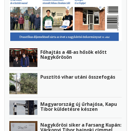
Főhajtás a 48-as hősök előtt
Nagykőrösön
Pusztító vihar utáni összefogás
Magyarország új űrhajósa, Kapu
Tibor küldetésre készen
Nagykőrösi siker a Farsang Kupán:
Várkonyi Tibor bajnoki címmel