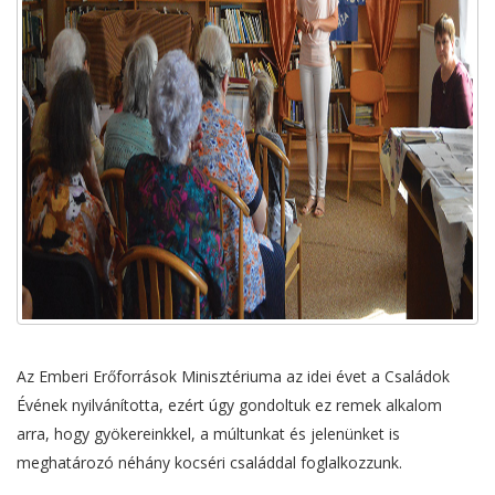
Az Emberi Erőforrások Minisztériuma az idei évet a Családok
Évének nyilvánította, ezért úgy gondoltuk ez remek alkalom
arra, hogy gyökereinkkel, a múltunkat és jelenünket is
meghatározó néhány kocséri családdal foglalkozzunk.