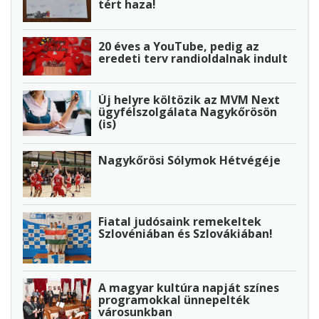
tért haza!
20 éves a YouTube, pedig az
eredeti terv randioldalnak indult
Új helyre költözik az MVM Next
ügyfélszolgálata Nagykőrösön
(is)
Nagykőrösi Sólymok Hétvégéje
Fiatal judósaink remekeltek
Szlovéniában és Szlovákiában!
A magyar kultúra napját színes
programokkal ünnepelték
városunkban