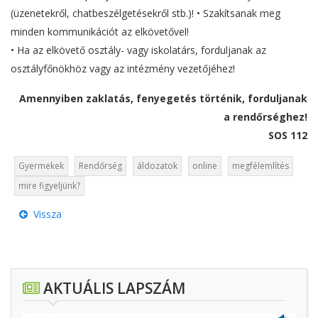
(üzenetekről, chatbeszélgetésekről stb.)! • Szakítsanak meg
minden kommunikációt az elkövetővel!
• Ha az elkövető osztály- vagy iskolatárs, forduljanak az
osztályfőnökhöz vagy az intézmény vezetőjéhez!
Amennyiben zaklatás, fenyegetés történik, forduljanak
a rendőrséghez!
SOS 112
Gyermekek
Rendőrség
áldozatok
online
megfélemlítés
mire figyeljünk?
Vissza
AKTUÁLIS LAPSZÁM