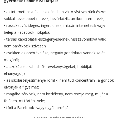
gyermekét online zaklatják:
• az internethasználati szokásaiban változást veszünk észre:
sokkal kevesebbet netezik, bezárkózik, amikor internetezik;
• rosszkedvű, ideges, ingerült lesz, miután internetezik vagy
belép a Facebook-fiókjába;
• társas kapcsolatai elszegényesednek, visszavonulóvá válik,
nem barátkozik szívesen;
• csökken az önértékelése, negatív gondolatai vannak saját
magáról;
• a szokásos szabadidős tevékenységeket, hobbijait
elhanyagolja;
• az iskolai teljesítménye romlik, nem tud koncentrálni, a gondok
elvonják a figyelmét;
• magába zárkózik, nem közlékeny, nem osztja meg, mi jár a
fejében, mi történt vele;
• törli a Facebook- vagy egyéb profilját.