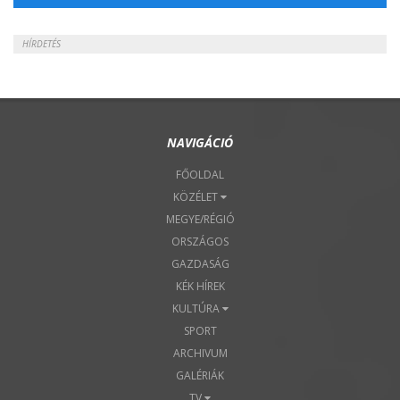
HÍRDETÉS
NAVIGÁCIÓ
FŐOLDAL
KÖZÉLET
MEGYE/RÉGIÓ
ORSZÁGOS
GAZDASÁG
KÉK HÍREK
KULTÚRA
SPORT
ARCHIVUM
GALÉRIÁK
TV