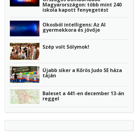
Magyarországon: több mint 240
iskola kapott fenyegetést
Okosból intelligens: Az AI
gyermekkora és jövője
Szép volt Sólymok!
Újabb siker a Kőrös Judo SE háza
táján
Baleset a 441-en december 13-án
reggel