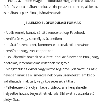
online és az offline világban előforduló megfélemlítés között
átfedés van: általában azokat zaklatják az interneten, akiket az
iskolában is piszkálnak, bántalmaznak.
JELLEMZŐ ELŐFORDULÁSI FORMÁK
• A célszemély bántó, sértő üzeneteket kap Facebook-
üzenőfalán vagy személyes üzenetben.
• Lejárató üzeneteket, kommenteket írnak róla nyilvános
üzenőfalon vagy zárt csoportban.
• Egy „álprofilt” hoznak neki létre, ahol az ő nevében írnak, vagy
adatokat, információkat osztanak meg róla.
• Megszerzik az e-mail vagy közösségi profil jelszavát, és az ő
nevében írnak az ő ismerőseinek olyan üzeneteket, amiket ő
vállalhatatlannak tart, vagy közzéteszik a titkait.
• Feltehetnek róla olyan képet, videót, ami kényelmetlen
helyzetbe hozza, terjeszthetnek róla álhíreket, rosszindulatú
pletykákat.