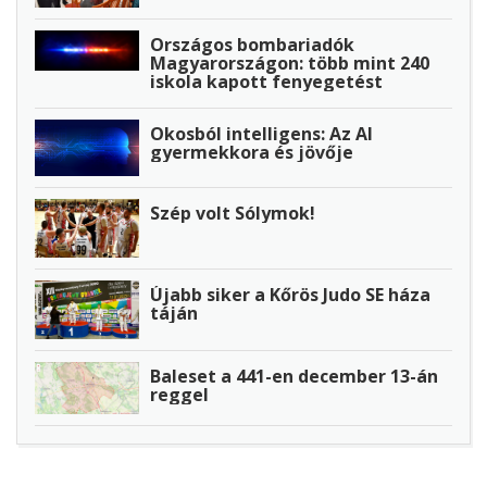
Országos bombariadók
Magyarországon: több mint 240
iskola kapott fenyegetést
Okosból intelligens: Az AI
gyermekkora és jövője
Szép volt Sólymok!
Újabb siker a Kőrös Judo SE háza
táján
Baleset a 441-en december 13-án
reggel