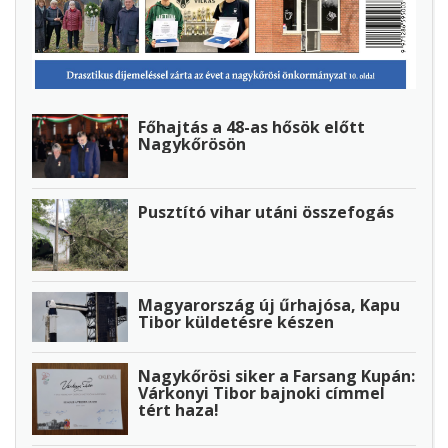
Főhajtás a 48-as hősök előtt
Nagykőrösön
Pusztító vihar utáni összefogás
Magyarország új űrhajósa, Kapu
Tibor küldetésre készen
Nagykőrösi siker a Farsang Kupán:
Várkonyi Tibor bajnoki címmel
tért haza!