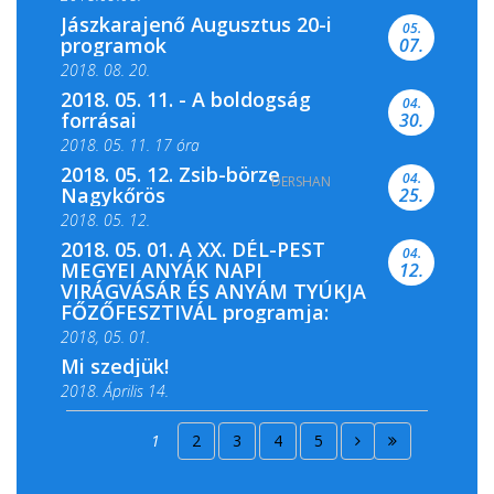
Jászkarajenő Augusztus 20-i
05.
programok
07.
2018. 08. 20.
2018. 05. 11. - A boldogság
04.
forrásai
30.
2018. 05. 11. 17 óra
2018. 05. 12. Zsib-börze
04.
DERSHAN
2018. 05. 11. 19 óra
Nagykőrös
25.
2018. 05. 12.
2018. 05. 01. A XX. DÉL-PEST
04.
MEGYEI ANYÁK NAPI
12.
VIRÁGVÁSÁR ÉS ANYÁM TYÚKJA
FŐZŐFESZTIVÁL programja:
2018, 05. 01.
Mi szedjük!
2018. Április 14.
2018. Április 15.
1
2
3
4
5
2018. Április 22.