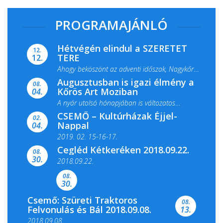
PROGRAMAJÁNLÓ
Hétvégén elindul a SZERETET
12.
TERE
12.
Ahogy beköszönt az adventi időszak, Nagykőrös
Augusztusban is igazi élmény a
ismét megtelik ünnepi fénnyel és közös...
08.
Kőrös Art Moziban
04.
A nyár utolsó hónapjában is változatos
CSEMŐ – Kultúrházak Éjjel-
filmkínálattal, családi...
02.
Nappal
04.
2019. 02. 15-16-17.
Cegléd Kétkeréken 2018.09.22.
08.
Színes és tartalmas programokkal várja a
30.
2018.09.22.
Csemői Községi Könyvtár és...
08.
30.
Csemő: Szüreti Traktoros
08.
Felvonulás és Bál 2018.09.08.
13.
2018.09.08.