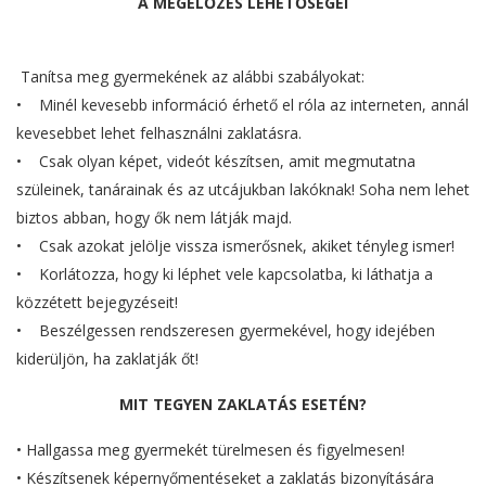
A MEGELŐZÉS LEHETŐSÉGEI
Tanítsa meg gyermekének az alábbi szabályokat:
• Minél kevesebb információ érhető el róla az interneten, annál
kevesebbet lehet felhasználni zaklatásra.
• Csak olyan képet, videót készítsen, amit megmutatna
szüleinek, tanárainak és az utcájukban lakóknak! Soha nem lehet
biztos abban, hogy ők nem látják majd.
• Csak azokat jelölje vissza ismerősnek, akiket tényleg ismer!
• Korlátozza, hogy ki léphet vele kapcsolatba, ki láthatja a
közzétett bejegyzéseit!
• Beszélgessen rendszeresen gyermekével, hogy idejében
kiderüljön, ha zaklatják őt!
MIT TEGYEN ZAKLATÁS ESETÉN?
• Hallgassa meg gyermekét türelmesen és figyelmesen!
• Készítsenek képernyőmentéseket a zaklatás bizonyítására