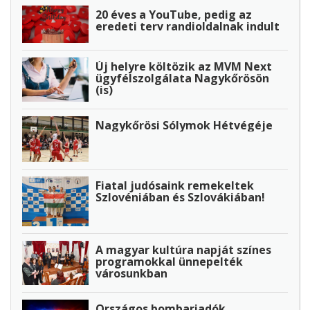
20 éves a YouTube, pedig az
eredeti terv randioldalnak indult
Új helyre költözik az MVM Next
ügyfélszolgálata Nagykőrösön
(is)
Nagykőrösi Sólymok Hétvégéje
Fiatal judósaink remekeltek
Szlovéniában és Szlovákiában!
A magyar kultúra napját színes
programokkal ünnepelték
városunkban
Országos bombariadók