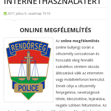
INTERNETHASZNÁLATÉRT
2017. július 9., vasárnap 19:19
ONLINE MEGFÉLEMLÍTÉS
Az
online megfélemlítés
(online bullying) során a
célszemély sorozatosan és
hosszabb ideig fennálló
szándékos sérelem okozás
áldozatává válik az interneten
vagy mobiltelefonon keresztül.
Ennek célja a célszemély
fenyegetése, nevetségessé
tétele, kiközösítése, lejáratása,
negatív színben feltüntetése. Az