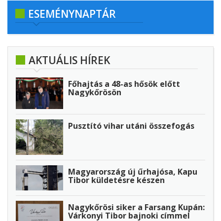
ESEMÉNYNAPTÁR
AKTUÁLIS HÍREK
Főhajtás a 48-as hősök előtt
Nagykőrösön
Pusztító vihar utáni összefogás
Magyarország új űrhajósa, Kapu
Tibor küldetésre készen
Nagykőrösi siker a Farsang Kupán:
Várkonyi Tibor bajnoki címmel