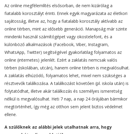
Az online megfélemlítés elsősorban, de nem kizárólag a
fiatalabb korosztályt érinti. Ennek egyik magyarázata az életkori
sajátosság, illetve az, hogy a fiatalabb korosztály aktívabb az
online térben, mint az idősebb generáció. Manapság már szinte
mindenki használ számítógépet vagy okostelefont, és a
különböző alkalmazások (Facebook, Viber, Instagram,
WhatsApp, Twitter) segítségével gyakorlatilag folyamatos az
online (internetes) jelenlét. Ezért a zaklatás nemcsak valós
térben (iskolában, utcán), hanem online térben is megvalósulhat.
A zaklatás elhúzódó, folyamatos lehet, mivel nem szükséges a
résztvevők találkozása. A találkozást követően (pl. iskola után) is
folytatódhat, illetve akár találkozás és személyes ismeretség
nélkül is megvalósulhat. Heti 7 nap, a nap 24 órájában bármikor
megtörténhet, így még az otthon sem jelent biztos védelmet
ellene.
A szülőknek az alábbi jelek utalhatnak arra, hogy